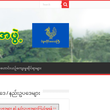
းဟောင်းယဉ်ကျေးမှုဆိုင်ရာများ
ဒေ / နည်းဥပဒေများ
ပဒေများ နှင့် နည်းဥပဒေများကြည့်ရှုရန် >>