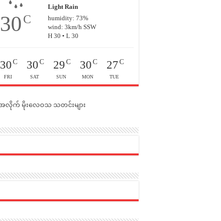
Light Rain
30
C
humidity: 73%
wind: 3km/h SSW
H 30 • L 30
C
C
C
C
C
30
30
29
30
27
FRI
SAT
SUN
MON
TUE
င်အလိုက် မိုးလေဝသ သတင်းများ