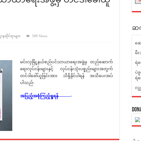
ဆက်
 ဌာနဆိုင်ရာများ
509 Views
ဆေ
မီး
မင်းလှမြို့နယ်စည်ပင်သာယာရေးအဖွဲ့မှ တည်ဆောက်
ရဲစ
ရေးလုပ်ငန်းများနှင့် လုပ်ငန်းသုံးပစ္စည်းများအတွက်
ပဲခ
တင်ဒါခေါ်ယူခြင်းအား သိရှိနိုင်ပါရန် အသိပေးအပ်
ရဲစ
ပါသည်-
လျှ
အပြည့်အစုံကြည့်ရှုရန်———-
Don