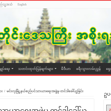
ည်သူ့အသံ
English
ချုပ်ရေး
သတင်းထုတ်ပြန်ချက်များ
မီဒီယာ
ခရီးသွားလမ်းညွှန်
ရှေ
ား
/
မင်းလှမြို့နယ်စည်ပင်သာယာရေးအဖွဲ့မှ တင်ဒါခေါ်ယူခြင်း
ဥပ
်သာယာရေးအဖွဲ့မှ တင်ဒါခေါ်ယူ
ဥ