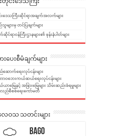
ူးတိုင်းဒေသကြီး
ုင်းဒေသကြီးဆိုင်ရာအချက်အလက်များ
်သူများမှ တင်ပြချက်များ
ဆိုင်ရာဝန်ကြီးဌာနများ၏ ဖုန်းနံပါတ်များ
ားပေးစီမံချက်များ
်ဆောက်ရေးလုပ်ငန်းများ
ာဝဘေးကယ်ဆယ်ရေးလုပ်ငန်းများ
ယာမြေနှင့် အခြားမြေများ သိမ်းဆည်းခံရမှုများ
န်လည်စီစစ်ရေးကော်မတီ
ုးလေဝသ သတင်းများ
Bago