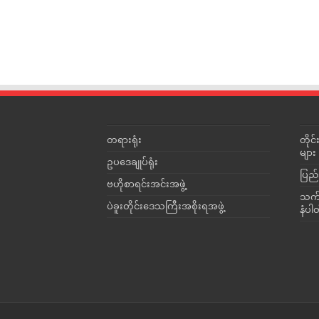
တရားရုံး
တို
များ
ဥပဒေချုပ်ရုံး
ပြည်
ဗဟိုစာရင်းအင်းအဖွဲ့
သက်ဆ
ပဲခူးတိုင်းဒေသကြီးအစိုးရအဖွဲ့
နံပါ