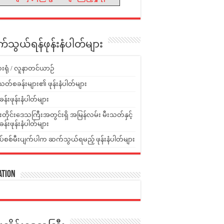
သွယ်ရန်ဖုန်းနံပါတ်များ
းရုံ / လူနာတင်ယာဉ်
သတ်စခန်းများ၏ ဖုန်းနံပါတ်များ
ခန်းဖုန်းနံပါတ်များ
ူးတိုင်းဒေသကြီးအတွင်းရှိ အမြန်လမ်း မီးသတ်နှင့်
ခန်းဖုန်းနံပါတ်များ
ပ်စစ်မီးပျက်ပါက ဆက်သွယ်ရမည့် ဖုန်းနံပါတ်များ
ation