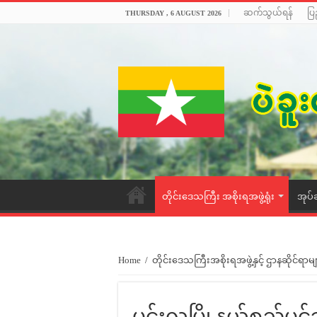
ဆက်သွယ်ရန်
ပြ
THURSDAY , 6 AUGUST 2026
တိုင်းဒေသကြီး အစိုးရအဖွဲ့ရုံး
အုပ်
Home
/
တိုင်းဒေသကြီးအစိုးရအဖွဲ့နှင့် ဌာနဆိုင်ရာမျ
မင်းလှမြို့နယ်စည်ပင