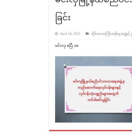
ခြင်း
April 18, 2025
တိုင်းဒေသကြီးအစိုးရအဖွဲ့နှင့်
မင်းလှ ဧပြီ ၁၈