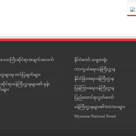
င်းဒေသကြီးဆိုင်ရာအချက်အလက်
နိုင်ငံတော် သမ္မတရုံး
ကာကွယ်ရေးဝန်ကြီးဌာန
သူများမှ တင်ပြချက်များ
နိုင်ငံခြားရေးဝန်ကြီးဌာန
ိုင်ရာဝန်ကြီးဌာနများ၏ ဖုန်း
ပြန်ကြားရေးဝန်ကြီးဌာန
တ်များ
ပြည်ထောင်စုလွှတ်တော်
ဝန်ကြီးဌာနများ၏WebSiteများ
Myanmar National Portal