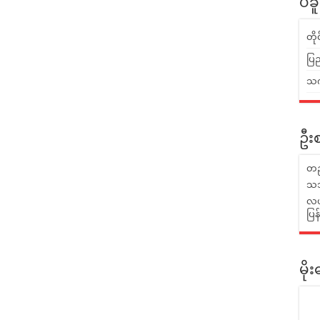
ပဲခ
တိ
ပြည
သက်
ဦးစ
တည
သဘ
လယ်
ပြ
မိ