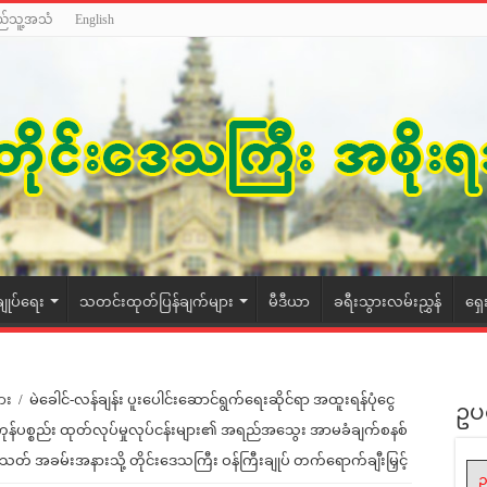
ည်သူ့အသံ
English
ချုပ်ရေး
သတင်းထုတ်ပြန်ချက်များ
မီဒီယာ
ခရီးသွားလမ်းညွှန်
ရှေ
ား
/
မဲခေါင်-လန်ချန်း ပူးပေါင်းဆောင်ရွက်ရေးဆိုင်ရာ အထူးရန်ပုံငွေ
ဥပ
ုန်ပစ္စည်း ထုတ်လုပ်မှုလုပ်ငန်းများ၏ အရည်အသွေး အာမခံချက်စနစ်
ပြီးသတ် အခမ်းအနားသို့ တိုင်းဒေသကြီး ဝန်ကြီးချုပ် တက်ရောက်ချီးမြှင့်
ဥ