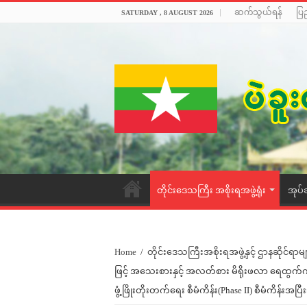
ဆက်သွယ်ရန်
ပြ
SATURDAY , 8 AUGUST 2026
တိုင်းဒေသကြီး အစိုးရအဖွဲ့ရုံး
အုပ်
Home
/
တိုင်းဒေသကြီးအစိုးရအဖွဲ့နှင့် ဌာနဆိုင်ရာမျ
ဖြင့် အသေးစားနှင့် အလတ်စား မိရိုးဖလာ ရေထွက်က
ဖွံ့ဖြိုးတိုးတက်ရေး စီမံကိန်း(Phase II) စီမံကိန်းအ