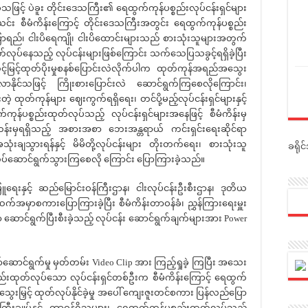
ဖြင့် ပဲခူး တိုင်းဒေသကြီး၏ ရေထွက်ကုန်ပစ္စည်းလုပ်ငန်းရှင်များ
င်း စီမံကိန်းကြောင့် တိုင်းဒေသကြီးအတွင်း ရေထွက်ကုန်ပစ္စည်း
 ငံပြာရည်၊ ငါးပိရေကျို၊ ငါးပိထောင်းများသည် စားသုံးသူများအတွက်
လုပ်နေသည့် လုပ်ငန်းများဖြစ်ကြောင်း သက်သေပြသခွင့်ရရှိခဲ့ပြီး
့်မြင့်ထုတ်ပိုးမှုစနစ်ပြောင်းလဲလိုက်ပါက ထုတ်ကုန်အရည်အသွေး
စ်လာနိုင်သဖြင့် ကြိုးစားပြောင်းလဲ ဆောင်ရွက်ကြစေလိုကြောင်း၊
ုတ်ကုန်များ ဈေးကွက်ရရှိရေး၊ တင်ပို့မည့်လုပ်ငန်းရှင်များနှင့်
န်ပစ္စည်းထုတ်လုပ်သည့် လုပ်ငန်းရှင်များအနေဖြင့် စီမံကိန်းမှ
တန်းမှရရှိသည့် အစားအစာ ဘေးအန္တရာယ် ကင်းရှင်းရေးဆိုင်ရာ
ုံးချသွားရန်နှင့် မိမိတို့လုပ်ငန်းများ တိုးတက်ရေး၊ စားသုံးသူ
ခရို
ပ်ဆောင်ရွက်သွားကြစေလို ကြောင်း ပြောကြားခဲ့သည်။
င့် ဆည်မြောင်းဝန်ကြီးဌာန၊ ငါးလုပ်ငန်းဦးစီးဌာန၊ ဒုတိယ
်းဆက်အမှာစကားပြောကြားခဲ့ပြီး စီမံကိန်းတာဝန်ခံ၊ ညွှန်ကြားရေးမှူး
ဆောင်ရွက်ပြီးစီးခဲ့သည့် လုပ်ငန်း ဆောင်ရွက်ချက်များအား Power
ရွက်မှု မှတ်တမ်း Video Clip အား ကြည့်ရှုခဲ့ ကြပြီး အသေး
ည်းထုတ်လုပ်သော လုပ်ငန်းရှင်တစ်ဦးက စီမံကိန်းကြောင့် ရေထွက်
ွေးမြှင့် ထုတ်လုပ်နိုင်ခဲ့မှု အပေါ် ကျေးဇူးတင်စကား ပြန်လည်ပြော
ီးချုပ်နှင့် တာဝန်ရှိသူများ၊ ရေထွက်ကုန်ပစ္စည်းထုတ်လုပ်သည့်