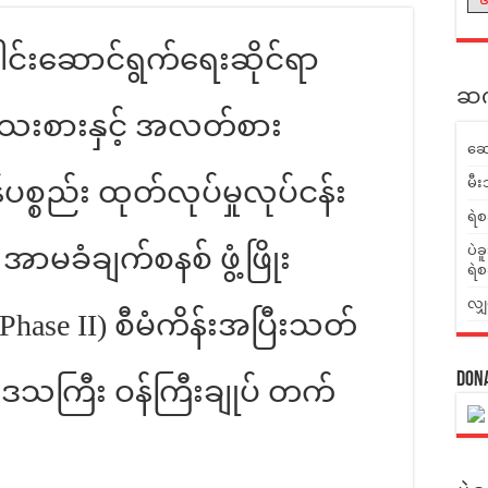
ေါင်းဆောင်ရွက်ရေးဆိုင်ရာ
ဆက်
အသေးစားနှင့် အလတ်စား
ဆေ
မီး
စ္စည်း ထုတ်လုပ်မှုလုပ်ငန်း
ရဲစ
ခံချက်စနစ် ဖွံ့ဖြိုး
ပဲခ
ရဲစ
လျှ
Phase II) စီမံကိန်းအပြီးသတ်
Don
ဒေသကြီး ဝန်ကြီးချုပ် တက်