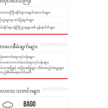
ူးတိုင်းဒေသကြီး
ုင်းဒေသကြီးဆိုင်ရာအချက်အလက်များ
်သူများမှ တင်ပြချက်များ
ဆိုင်ရာဝန်ကြီးဌာနများ၏ ဖုန်းနံပါတ်များ
ားပေးစီမံချက်များ
်ဆောက်ရေးလုပ်ငန်းများ
ာဝဘေးကယ်ဆယ်ရေးလုပ်ငန်းများ
ယာမြေနှင့် အခြားမြေများ သိမ်းဆည်းခံရမှုများ
န်လည်စီစစ်ရေးကော်မတီ
ုးလေဝသ သတင်းများ
Bago