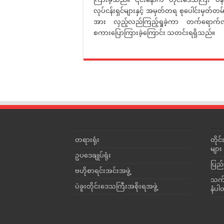
လုပ်ငန်းရှင်များနှင့် အမှတ်တရ စုပေါင်းမှတ်တ
အား လှည့်လည်ကြည့်ရှုခဲ့ကာ တက်ရောက်လာ
စကားပြောကြားခဲ့ကြောင်း သတင်းရရှိသည်။
တရားရုံး
တို
များ
ဥပဒေချုပ်ရုံး
ပြည်
ဗဟိုစာရင်းအင်းအဖွဲ့
သက်ဆ
ပဲခူးတိုင်းဒေသကြီးအစိုးရအဖွဲ့
နံပါ