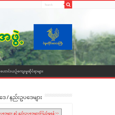
းဟောင်းယဉ်ကျေးမှုဆိုင်ရာများ
ဒေ / နည်းဥပဒေများ
ပဒေများ နှင့် နည်းဥပဒေများကြည့်ရှုရန် >>