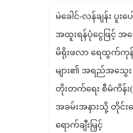
မဲခေါင်-လန်ချန်း ပူးပ
အထူးရန်ပုံငွေဖြင့် 
မိရိုးဖလာ ရေထွက်ကုန်ပ
များ၏ အရည်အသွေး အာမ
တိုးတက်ရေး စီမံကိန်း(
အခမ်းအနားသို့ တိုင်း
ရောက်ချီးမြှင့်