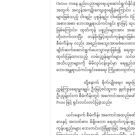
Online ကနေ နည်းပညာများရယူဆောင်ရွက်နိုင်ခဲ့သ
အတွက် အလွန်အကျိုးကျေးဇူးရရှိခဲ့ကြောင်း၊ ယ
များဖြစ်သည့် ငါးချဉ်၊ ပုစွန်ချဉ်၊ ငါးခြောက်၊
အစားအစာ ဘေးအန္တရာယ်ကင်းရှင်း စွာဖြင့် ထုတ်
ဖြစ်ကြောင်း၊ ထုတ်ကုန် ပစ္စည်းများအား အဆင
တိုးတက်လာပြီး တန်ဖိုးမြှင့်ထုတ်ကုန်များဖြ
စီမံကိန်းမှ လည်း အရည်အသွေးအာမခံပေးထားတဲ့ ထ
ချိတ်ဆက်ဆောင်ရွက်ပေးသွားမှာဖြစ်၍ ရေထွက်ကု
ထုတ်ပြန်ထားသည့် လမ်းညွှန်ချက်များ၊ သင်
အသိပညာများကို မိမိလုပ်ငန်းခွင်မှာ ရေရှည်အသ
ဘေးအန္တရာယ်ကင်းရှင်းစေရေး ကြိုးစားထုတ်လု
ထို့နောက် စိုက်ပျိုးရေး၊ မွေးမြူရေးနှ
ညွှန်ကြားရေးမှူးချုပ် ဦးမြင့်ဇင်ထူးက နှုတ်ခွန
ဦးညွန့်ဝင်းက စီမံကိန်းတွင် အကောင်အထည်ဖော် 
Point ဖြင့် ရှင်းလင်းတင်ပြခဲ့သည်။
ယင်းနောက် စီမံကိန်း အကောင်အထည်ဖော်ဆောင်
စားနှင့် အလတ်စား မိရိုးဖလာ ရေထွက်ကုန်ပစ္စ
ကုန်ပစ္စည်းများ ဘေးကင်းလုံခြုံစွာဖြင့် အရည်အသ
ကြားခဲ့သည်။ ၎င်းနောက် တိုင်းဒေသကြီး ဝန်ကြ