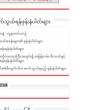
သွယ်ရန်ဖုန်းနံပါတ်များ
းရုံ / လူနာတင်ယာဉ်
သတ်စခန်းများ၏ ဖုန်းနံပါတ်များ
ခန်းဖုန်းနံပါတ်များ
ူးတိုင်းဒေသကြီးအတွင်းရှိ အမြန်လမ်း မီးသတ်နှင့်
ခန်းဖုန်းနံပါတ်များ
ပ်စစ်မီးပျက်ပါက ဆက်သွယ်ရမည့် ဖုန်းနံပါတ်များ
ation