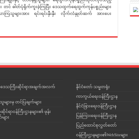
မ်း တင် ဓါတ်ပုံရိုက်ကူးခဲ့ကြပြီး ဒေသထွက်ရေထွက်ကုန်ပစ္စည်းများ
ကြသူများအား ရင်းရင်းနှီးနှီး လိုက်လံနှုတ်ဆက် အားပေး
င်းဒေသကြီးဆိုင်ရာအချက်အလက်
နိုင်ငံတော် သမ္မတရုံး
ကာကွယ်ရေးဝန်ကြီးဌာန
သူများမှ တင်ပြချက်များ
နိုင်ငံခြားရေးဝန်ကြီးဌာန
ိုင်ရာဝန်ကြီးဌာနများ၏ ဖုန်း
ပြန်ကြားရေးဝန်ကြီးဌာန
တ်များ
ပြည်ထောင်စုလွှတ်တော်
ဝန်ကြီးဌာနများ၏WebSiteများ