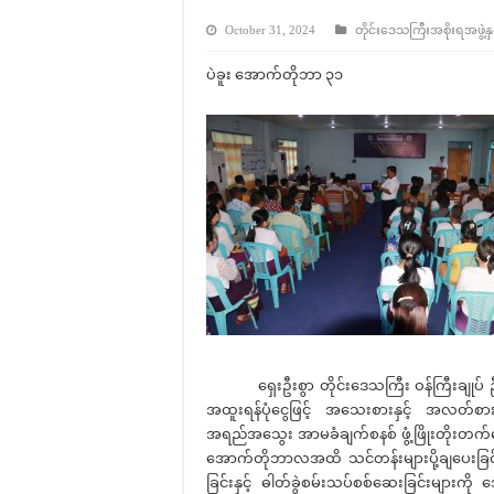
October 31, 2024
တိုင်းဒေသကြီးအစိုးရအဖွဲ့နှင
ပဲခူး အောက်တိုဘာ ၃၁
ရှေးဦးစွာ တိုင်းဒေသကြီး ဝန်ကြီးချုပ် ဦးမျ
အထူးရန်ပုံငွေဖြင့် အသေးစားနှင့် အလတ်စား
အရည်အသွေး အာမခံချက်စနစ် ဖွံ့ဖြိုးတိုးတက်ရေး
အောက်တိုဘာလအထိ သင်တန်းများပို့ချပေးခြင
ခြင်းနှင့် ဓါတ်ခွဲစမ်းသပ်စစ်ဆေးခြင်းများကို 