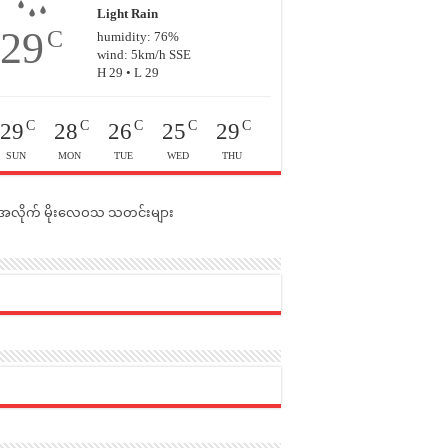
Light Rain
29
C
humidity: 76%
wind: 5km/h SSE
H 29 • L 29
C
C
C
C
C
29
28
26
25
29
SUN
MON
TUE
WED
THU
င်အလိုက် မိုးလေဝသ သတင်းများ