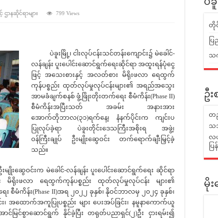
ပဲခ
့် ဌာနဆိုင်ရာများ
799 Views
တိ
ပြည
ပဲခူးမြို့၊ ငါးလုပ်ငန်းသင်တန်းကျောင်း၌ မဲခေါင်-
သက်
လန်ချန်း ပူးပေါင်းဆောင်ရွက်ရေးဆိုင်ရာ အထူးရန်ပုံငွေ
ဖြင့် အသေးစားနှင့် အလတ်စား မိရိုးဖလာ ရေထွက်
ကုန်ပစ္စည်း ထုတ်လုပ်မှုလုပ်ငန်းများ၏ အရည်အသွေး
ဦးစ
အာမခံချက်စနစ် ဖွံ့ဖြိုးတိုးတက်ရေး စီမံကိန်း(Phase II)
စီမံကိန်းအပြီးသတ် အခမ်း အနားအား
တည
အောက်တိုဘာလ(၃၁)ရက်နေ့၊ နံနက်ပိုင်းက ကျင်းပ
သဘ
ပြုလုပ်ခဲ့ရာ ပဲခူးတိုင်းဒေသကြီးအစိုးရ အဖွဲ့၊
လယ်
ဝန်ကြီးချုပ် ဦးမျိုးဆွေဝင်း တက်ရောက်ချီးမြှင့်ခဲ့
ပြ
သည်။
ိုးဆွေဝင်းက မဲခေါင်-လန်ချန်း ပူးပေါင်းဆောင်ရွက်ရေး ဆိုင်ရာ
 မိရိုးဖလာ ရေထွက်ကုန်ပစ္စည်း ထုတ်လုပ်မှုလုပ်ငန်း များ၏
မိ
 စီမံကိန်း(Phase II)အရ ၂၀၂၂ ခုနှစ်၊ နိုဝင်ဘာလမှ ၂၀၂၄ ခုနှစ်၊
်း၊ အထောက်အကူပြုပစ္စည်း များ ပေးအပ်ခြင်း၊ နမူနာကောက်ယူ
အောင်မြင်စွာဆောင်ရွက် နိုင်ခဲ့ပြီး တရုတ်ပညာရှင်(၂)ဦး ငှားရမ်း၍