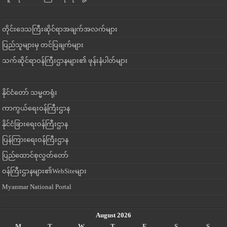
တိုင်းဒေသကြီးဆိုင်ရာအချက်အလက်များ
ပြည်သူများမှ တင်ပြချက်များ
သက်ဆိုင်ရာဝန်ကြီးဌာနများ၏ ဖုန်းနံပါတ်များ
နိုင်ငံတော် သမ္မတရုံး
ကာကွယ်ရေးဝန်ကြီးဌာန
နိုင်ငံခြားရေးဝန်ကြီးဌာန
ပြန်ကြားရေးဝန်ကြီးဌာန
ပြည်ထောင်စုလွှတ်တော်
ဝန်ကြီးဌာနများ၏WebSiteများ
Myanmar National Portal
August 2026
M
T
W
T
F
S
S