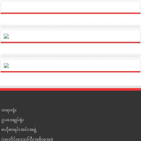
တရားရုံး
ဥပဒေချုပ်ရုံး
ဗဟိုစာရင်းအင်းအဖွဲ့
ပဲခူးတိုင်းဒေသကြီးအစိုးရအဖွဲ့