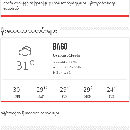
လယ်ယာမြေနှင့် အခြားမြေများ သိမ်းဆည်းခံရမှုများ ပြန်လည်စီစစ်ရေး
ကော်မတီ
မိုးလေဝသ သတင်းများ
Bago
Overcast Clouds
31
C
humidity: 68%
wind: 3km/h SSW
H 31 • L 31
C
C
C
C
C
30
29
29
29
24
FRI
SAT
SUN
MON
TUE
ခရိုင်အလိုက် မိုးလေဝသ သတင်းများ