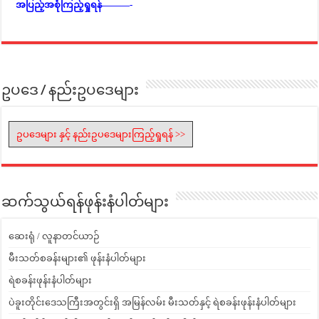
အပြည့်အစုံကြည့်ရှုရန်———-
ဥပဒေ / နည်းဥပဒေများ
ဥပဒေများ နှင့် နည်းဥပဒေများကြည့်ရှုရန် >>
ဆက်သွယ်ရန်ဖုန်းနံပါတ်များ
ဆေးရုံ / လူနာတင်ယာဉ်
မီးသတ်စခန်းများ၏ ဖုန်းနံပါတ်များ
ရဲစခန်းဖုန်းနံပါတ်များ
ပဲခူးတိုင်းဒေသကြီးအတွင်းရှိ အမြန်လမ်း မီးသတ်နှင့် ရဲစခန်းဖုန်းနံပါတ်များ