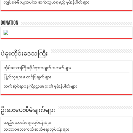
လျှပ်စစ်မီးပျက်ပါက ဆက်သွယ်ရမည့် ဖုန်းနံပါတ်များ
Donation
ပဲခူးတိုင်းဒေသကြီး
တိုင်းဒေသကြီးဆိုင်ရာအချက်အလက်များ
ပြည်သူများမှ တင်ပြချက်များ
သက်ဆိုင်ရာဝန်ကြီးဌာနများ၏ ဖုန်းနံပါတ်များ
ဦးစားပေးစီမံချက်များ
တည်ဆောက်ရေးလုပ်ငန်းများ
သဘာဝဘေးကယ်ဆယ်ရေးလုပ်ငန်းများ