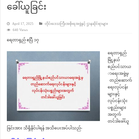
ခေါ်ယူခြင်း
April 17, 2025
တိုင်းဒေသကြီးအစိုးရအဖွဲ့နှင့် ဌာနဆိုင်ရာများ
640 Views
ရေတာရှည် ဧပြီ ၁၇
ရေတာရှည်
မြို့နယ်
စည်ပင်သာယ
ာရေးအဖွဲ့မှ
တည်ဆောက်
ရေးလုပ်ငန်း
များနှင့်
လုပ်ငန်းသုံး
ပစ္စည်းများ
အတွက်
တင်ဒါခေါ်ယူ
ခြင်းအား သိရှိနိုင်ပါရန် အသိပေးအပ်ပါသည်-