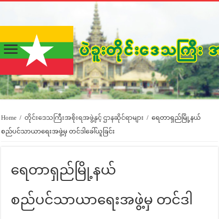
Home
/
တိုင်းဒေသကြီးအစိုးရအဖွဲ့နှင့် ဌာနဆိုင်ရာများ
/
ရေတာရှည်မြို့နယ်
စည်ပင်သာယာရေးအဖွဲ့မှ တင်ဒါခေါ်ယူခြင်း
ရေတာရှည်မြို့နယ်
စည်ပင်သာယာရေးအဖွဲ့မှ တင်ဒါ