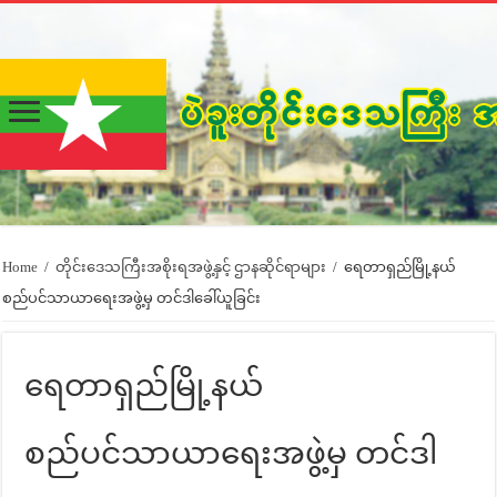
Home
/
တိုင်းဒေသကြီးအစိုးရအဖွဲ့နှင့် ဌာနဆိုင်ရာများ
/
ရေတာရှည်မြို့နယ်
စည်ပင်သာယာရေးအဖွဲ့မှ တင်ဒါခေါ်ယူခြင်း
ရေတာရှည်မြို့နယ်
စည်ပင်သာယာရေးအဖွဲ့မှ တင်ဒါ