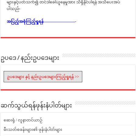
များနှင့်ပတ်သက်၍ တင်ဒါခေါ်ယူနေမှုအား သိရှိနိုင်ပါရန် အသိပေးအပ်
ပါသည်-
အပြည့်အစုံကြည့်ရှုရန်————————-
ဥပဒေ / နည်းဥပဒေများ
ဥပဒေများ နှင့် နည်းဥပဒေများကြည့်ရှုရန် >>
ဆက်သွယ်ရန်ဖုန်းနံပါတ်များ
ဆေးရုံ / လူနာတင်ယာဉ်
မီးသတ်စခန်းများ၏ ဖုန်းနံပါတ်များ