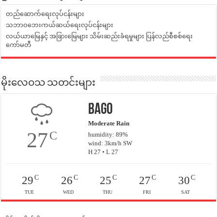
တည်ဆောက်ရေးလုပ်ငန်းများ
သဘာဝဘေးကယ်ဆယ်ရေးလုပ်ငန်းများ
လယ်ယာမြေနှင့် အခြားမြေများ သိမ်းဆည်းခံရမှုများ ပြန်လည်စီစစ်ရေး
ကော်မတီ
မိုးလေဝသ သတင်းများ
Bago
Moderate Rain
27
C
humidity: 89%
wind: 3km/h SW
H 27 • L 27
C
C
C
C
C
29
26
25
27
30
TUE
WED
THU
FRI
SAT