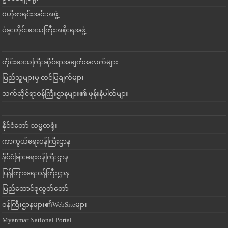
ဗဟိုစာရင်းအင်းအဖွဲ့
ပဲခူးတိုင်းဒေသကြီးအစိုးရအဖွဲ့
တိုင်းဒေသကြီးဆိုင်ရာအချက်အလက်များ
ပြည်သူများမှ တင်ပြချက်များ
သက်ဆိုင်ရာဝန်ကြီးဌာနများ၏ ဖုန်းနံပါတ်များ
နိုင်ငံတော် သမ္မတရုံး
ကာကွယ်ရေးဝန်ကြီးဌာန
နိုင်ငံခြားရေးဝန်ကြီးဌာန
ပြန်ကြားရေးဝန်ကြီးဌာန
ပြည်ထောင်စုလွှတ်တော်
ဝန်ကြီးဌာနများ၏WebSiteများ
Myanmar National Portal