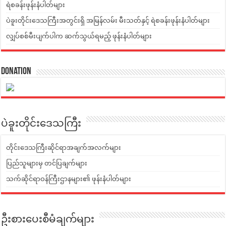
ရဲစခန်းဖုန်းနံပါတ်များ
ပဲခူးတိုင်းဒေသကြီးအတွင်းရှိ အမြန်လမ်း မီးသတ်နှင့် ရဲစခန်းဖုန်းနံပါတ်များ
လျှပ်စစ်မီးပျက်ပါက ဆက်သွယ်ရမည့် ဖုန်းနံပါတ်များ
Donation
ပဲခူးတိုင်းဒေသကြီး
တိုင်းဒေသကြီးဆိုင်ရာအချက်အလက်များ
ပြည်သူများမှ တင်ပြချက်များ
သက်ဆိုင်ရာဝန်ကြီးဌာနများ၏ ဖုန်းနံပါတ်များ
ဦးစားပေးစီမံချက်များ