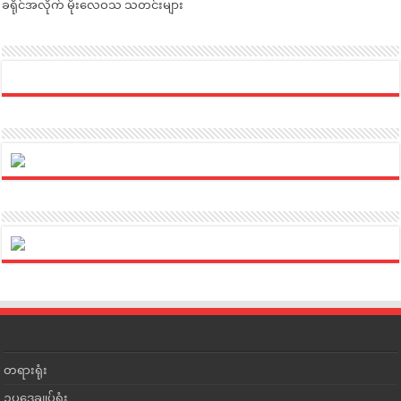
ခရိုင်အလိုက် မိုးလေဝသ သတင်းများ
တရားရုံး
ဥပဒေချုပ်ရုံး