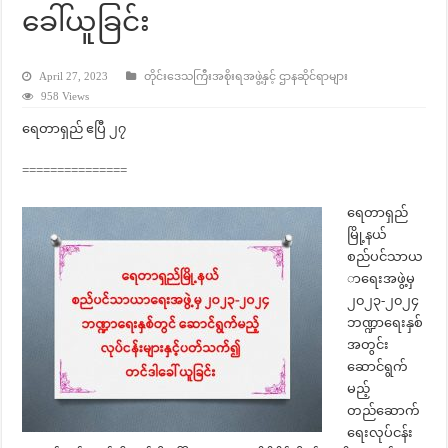
ခေါ်ယူခြင်း
April 27, 2023
တိုင်းဒေသကြီးအစိုးရအဖွဲ့နှင့် ဌာနဆိုင်ရာများ
958 Views
ရေတာရှည် ဧပြီ ၂၇
===============
ရေတာရှည်
မြို့နယ်
စည်ပင်သာယ
ာရေးအဖွဲ့မှ
၂၀၂၃-၂၀၂၄
ဘဏ္ဍာရေးနှစ်
အတွင်း
ဆောင်ရွက်
မည့်
တည်ဆောက်
ရေးလုပ်ငန်း