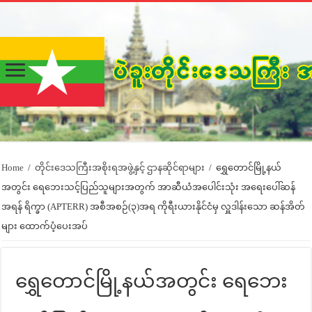
Home
/
တိုင်းဒေသကြီးအစိုးရအဖွဲ့နှင့် ဌာနဆိုင်ရာများ
/
ရွှေတောင်မြို့နယ်
အတွင်း ရေဘေးသင့်ပြည်သူများအတွက် အာဆီယံအပေါင်းသုံး အရေးပေါ်ဆန်
အရန် ရိက္ခာ (APTERR) အစီအစဉ်(၃)အရ ကိုရီးယားနိုင်ငံမှ လှူဒါန်းသော ဆန်အိတ်
များ ထောက်ပံ့ပေးအပ်
ရွှေတောင်မြို့နယ်အတွင်း ရေဘေး