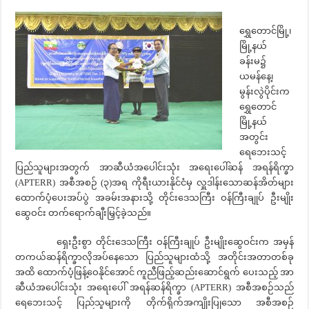
ရွှေတောင်မြို့၊
မြို့နယ်
ခန်းမ၌
ယမန်နေ့၊
မွန်းလွဲပိုင်းက
ရွှေတောင်
မြို့နယ်
အတွင်း
ရေဘေးသင့်
ပြည်သူများအတွက် အာဆီယံအပေါင်းသုံး အရေးပေါ်ဆန် အရန်ရိက္ခာ
(APTERR) အစီအစဉ် (၃)အရ ကိုရီးယားနိုင်ငံမှ လှူဒါန်းသောဆန်အိတ်များ
ထောက်ပံ့ပေးအပ်ပွဲ အခမ်းအနားသို့ တိုင်းဒေသကြီး ဝန်ကြီးချုပ် ဦးမျိုး
ဆွေဝင်း တက်ရောက်ချီးမြှင့်ခဲ့သည်။
ရှေးဦးစွာ တိုင်းဒေသကြီး ဝန်ကြီးချုပ် ဦးမျိုးဆွေဝင်းက အမှန်
တကယ်ဆန်ရိက္ခာလိုအပ်နေသော ပြည်သူများထံသို့ အတိုင်းအတာတစ်ခု
အထိ ထောက်ပံ့ဖြန့်ဝေနိုင်အောင် ကူညီဖြည့်ဆည်းဆောင်ရွက် ပေးသည့် အာ
ဆီယံအပေါင်းသုံး အရေးပေါ် အရန်ဆန်ရိက္ခာ (APTERR) အစီအစဉ်သည်
ရေဘေးသင့် ပြည်သူများကို တိုက်ရိုက်အကျိုးပြုသော အစီအစဉ်