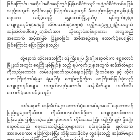
ဖြစ်ကြောင်း၊ အဆိုပါအစီအစဉ်တွင် မြန်မာနိုင်ငံသည် အဖွဲ့ဝင်နိုင်ငံတစ်ခုဖြစ်
သည့်အတွက် ဇူလိုင်လနှင့် ဩဂုတ်လများတွင် မိုးသည်ထန်စွာရွာသွန်းခဲ့၍
ရေဘေး သင့်ခဲ့သည့် ရွှေတောင်မြို့နယ်မှ ရပ်ကွက်(၃)ခု၊
ကျေးရွာအုပ်စု(၁၁)စုရှိ အိမ်ထောင်စု(၁၀၅၈)၊ လူဦးရေ(၃၅၂၂)ဦးအတွက်
ဆန်အိတ်ပေါင်း(၃၂၁)အိတ်အား သိုလှောင်ဆန်များအား အကူအညီ
အထောက် အပံ့အဖြစ် ဖြန့်ဝေခြင်း အစီအစဉ်အရ ထောက်ပံ့ပေးခြင်း
ဖြစ်ကြောင်း ပြောကြားခဲ့သည်။
ထို့နောက် တိုင်းဒေသကြီး ဝန်ကြီးချုပ် ဦးမျိုးဆွေဝင်းက ရွှေတောင်
မြို့နယ်အတွင်း ရေကြီးနစ်မြှုပ်ခဲ့ သည့် ရပ်ကွက်(၃)ခုအတွက် ဆန်အိတ်များ
ကိုလည်းကောင်း၊ လမ်းပန်းဆက်သွယ်ရေးဝန်ကြီး ဦးတင်ဆွေ နှင့် တိုင်း
ဒေသကြီးရဲတပ်ဖွဲ့မှူး ရဲမှူးကြီး ကျော်ထွဋ်တို့က ရေကြီးနစ်မြှုပ်ခဲ့သည့်
ကျေးရွာအုပ်စုများ အတွက်လည်းကောင်း ဆန်အိတ်များ အသီးသီး
ထောက်ပံ့ပေးအပ်ခဲ့သည်။
ယင်းနောက် ဆန်အိတ်များ ထောက်ပံ့ပေးအပ်မှုအပေါ် ရေဘေးသင့်
ပြည်သူများကိုယ်စား ကိုယ်စားလှယ်တစ်ဦးက ကျေးဇူးတင်စကား
ပြန်လည်ပြောကြားခဲ့သည်။ ၎င်းနောက် တိုင်းဒေသကြီး ဝန်ကြီးချုပ် ဦးမျိုး
ဆွေဝင်းသည် ရေဘေးသင့်ပြည်သူများအား ရင်းရင်းနှီးနှီး နှုတ်ဆက်
အားပေးစကား ပြောကြားခဲ့ပြီး ကိုရီးယားနိုင်ငံမှ လှူဒါန်းသည့် ဆန်အိမ်များ