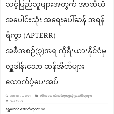
သင့်ပြည်သူများအတွက် အာဆီယံ
အပေါင်းသုံး အရေးပေါ်ဆန် အရန်
ရိက္ခာ (APTERR)
အစီအစဉ်(၃)အရ ကိုရီးယားနိုင်ငံမှ
လှူဒါန်းသော ဆန်အိတ်များ
ထောက်ပံ့ပေးအပ်
October 10, 2024
တိုင်းဒေသကြီးအစိုးရအဖွဲ့နှင့် ဌာနဆိုင်ရာများ
625 Views
ရွှေတောင် အောက်တိုဘာ ၁၀