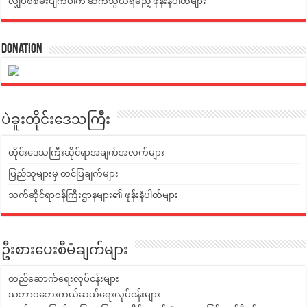
လျှပ်စစ်မီးပျက်ပါက ဆက်သွယ်ရမည့် ဖုန်းနံပါတ်များ
Donation
ပဲခူးတိုင်းဒေသကြီး
တိုင်းဒေသကြီးဆိုင်ရာအချက်အလက်များ
ပြည်သူများမှ တင်ပြချက်များ
သက်ဆိုင်ရာဝန်ကြီးဌာနများ၏ ဖုန်းနံပါတ်များ
ဦးစားပေးစီမံချက်များ
တည်ဆောက်ရေးလုပ်ငန်းများ
သဘာဝဘေးကယ်ဆယ်ရေးလုပ်ငန်းများ