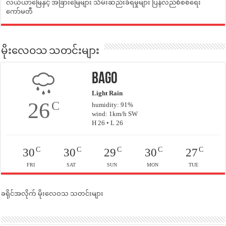
လယ်ယာမြေနှင့် အခြားမြေများ သိမ်းဆည်းခံရမှုများ ပြန်လည်စီစစ်ရေး
ကော်မတီ
မိုးလေဝသ သတင်းများ
Bago
Light Rain
26
C
humidity: 91%
wind: 1km/h SW
H 26 • L 26
C
C
C
C
C
30
30
29
30
27
FRI
SAT
SUN
MON
TUE
ခရိုင်အလိုက် မိုးလေဝသ သတင်းများ