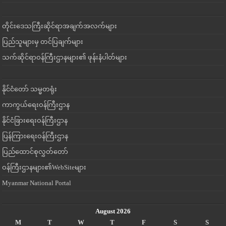
တိုင်းဒေသကြီးဆိုင်ရာအချက်အလက်များ
ပြည်သူများမှ တင်ပြချက်များ
သက်ဆိုင်ရာဝန်ကြီးဌာနများ၏ ဖုန်းနံပါတ်များ
နိုင်ငံတော် သမ္မတရုံး
ကာကွယ်ရေးဝန်ကြီးဌာန
နိုင်ငံခြားရေးဝန်ကြီးဌာန
ပြန်ကြားရေးဝန်ကြီးဌာန
ပြည်ထောင်စုလွှတ်တော်
ဝန်ကြီးဌာနများ၏WebSiteများ
Myanmar National Portal
August 2026
M
T
W
T
F
S
S