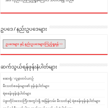
အား လှည်လည်ကြည့်ရှုခဲ့ကြောင်း သတင်းရရှိ သည်။
ဥပဒေ / နည်းဥပဒေများ
ဥပဒေများ နှင့် နည်းဥပဒေများကြည့်ရှုရန် >>
ဆက်သွယ်ရန်ဖုန်းနံပါတ်များ
ဆေးရုံ / လူနာတင်ယာဉ်
မီးသတ်စခန်းများ၏ ဖုန်းနံပါတ်များ
ရဲစခန်းဖုန်းနံပါတ်များ
ပဲခူးတိုင်းဒေသကြီးအတွင်းရှိ အမြန်လမ်း မီးသတ်နှင့် ရဲစခန်းဖုန်းနံပါတ်များ