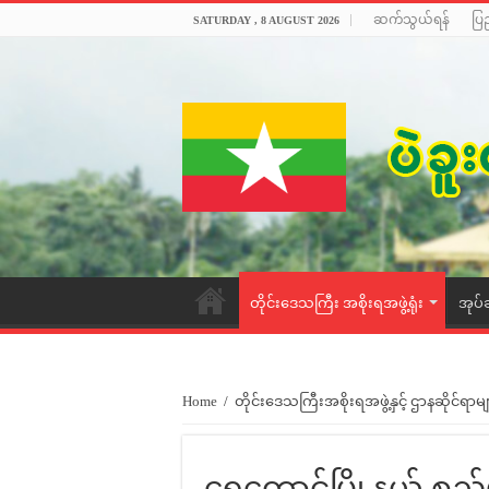
ဆက်သွယ်ရန်
ပြ
SATURDAY , 8 AUGUST 2026
တိုင်းဒေသကြီး အစိုးရအဖွဲ့ရုံး
အုပ်
Home
/
တိုင်းဒေသကြီးအစိုးရအဖွဲ့နှင့် ဌာနဆိုင်ရာမျ
ရွှေတောင်မြို့နယ် စ