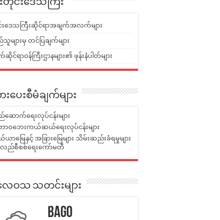
ူးတိုင်းဒေသကြီး
ုင်းဒေသကြီးဆိုင်ရာအချက်အလက်များ
်သူများမှ တင်ပြချက်များ
ဆိုင်ရာဝန်ကြီးဌာနများ၏ ဖုန်းနံပါတ်များ
ားပေးစီမံချက်များ
်ဆောက်ရေးလုပ်ငန်းများ
ာဝဘေးကယ်ဆယ်ရေးလုပ်ငန်းများ
ယာမြေနှင့် အခြားမြေများ သိမ်းဆည်းခံရမှုများ
န်လည်စီစစ်ရေးကော်မတီ
ုးလေဝသ သတင်းများ
Bago