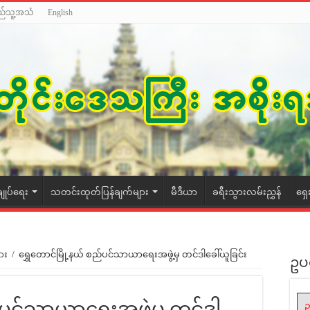
ည်သူ့အသံ
English
ချုပ်ရေး
သတင်းထုတ်ပြန်ချက်များ
မီဒီယာ
ခရီးသွားလမ်းညွှန်
ရှေ
ား
/
ရွှေတောင်မြို့နယ် စည်ပင်သာယာရေးအဖွဲ့မှ တင်ဒါခေါ်ယူခြင်း
ဥပ
ည်ပင်သာယာရေးအဖွဲ့မှ တင်ဒါ
ဥ