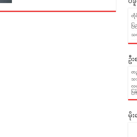
ပဲခ
တိ
ပြည
သက်
ဦးစ
တည
သဘ
လယ်
ပြ
မိ