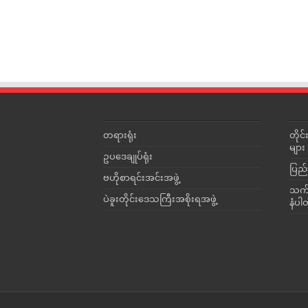
တရားရုံး
တို
များ
ဥပဒေချုပ်ရုံး
ပြည်
ဗဟိုစာရင်းအင်းအဖွဲ့
သက်ဆ
ပဲခူးတိုင်းဒေသကြီးအစိုးရအဖွဲ့
နံပါ