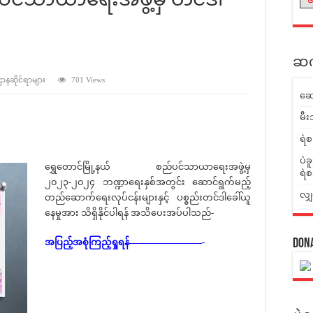
ဆက်
 ဌာနဆိုင်ရာများ
701 Views
ဆေ
မီး
ရဲစ
ပဲခ
ရွှေတောင်မြို့နယ် စည်ပင်သာယာရေးအဖွဲ့မှ
ရဲစ
၂၀၂၃-၂၀၂၄ ဘဏ္ဍာရေးနှစ်အတွင်း ဆောင်ရွက်မည့်
လျှ
တည်ဆောက်ရေးလုပ်ငန်းများနှင့် ပစ္စည်းတင်ဒါခေါ်ယူ
နေမှုအား သိရှိနိုင်ပါရန် အသိပေးအပ်ပါသည်-
အပြည့်အစုံကြည့်ရှုရန်————————-
Don