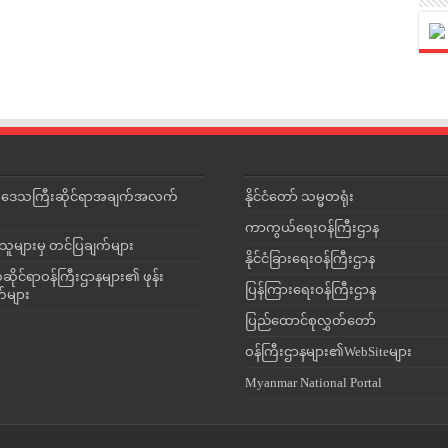
င်းဒေသကြီးဆိုင်ရာအချက်အလက်
နိုင်ငံတော် သမ္မတရုံး
ကာကွယ်ရေးဝန်ကြီးဌာန
သူများမှ တင်ပြချက်များ
နိုင်ငံခြားရေးဝန်ကြီးဌာန
ိုင်ရာဝန်ကြီးဌာနများ၏ ဖုန်း
ပြန်ကြားရေးဝန်ကြီးဌာန
တ်များ
ပြည်ထောင်စုလွှတ်တော်
ဝန်ကြီးဌာနများ၏WebSiteများ
Myanmar National Portal