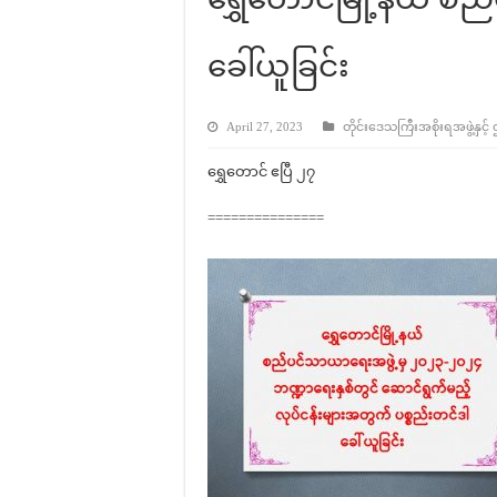
ခေါ်ယူခြင်း
April 27, 2023
တိုင်းဒေသကြီးအစိုးရအဖွဲ့နှင့်
ရွှေတောင် ဧပြီ ၂၇
===============