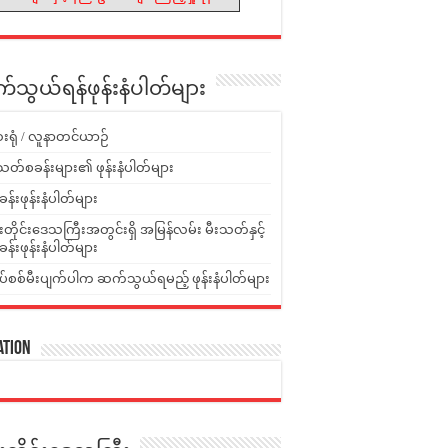
သွယ်ရန်ဖုန်းနံပါတ်များ
းရုံ / လူနာတင်ယာဉ်
သတ်စခန်းများ၏ ဖုန်းနံပါတ်များ
ခန်းဖုန်းနံပါတ်များ
ူးတိုင်းဒေသကြီးအတွင်းရှိ အမြန်လမ်း မီးသတ်နှင့်
ခန်းဖုန်းနံပါတ်များ
ပ်စစ်မီးပျက်ပါက ဆက်သွယ်ရမည့် ဖုန်းနံပါတ်များ
ation