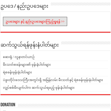
ဥပဒေ / နည်းဥပဒေများ
ဥပဒေများ နှင့် နည်းဥပဒေများကြည့်ရှုရန် >>
ဆက်သွယ်ရန်ဖုန်းနံပါတ်များ
ဆေးရုံ / လူနာတင်ယာဉ်
မီးသတ်စခန်းများ၏ ဖုန်းနံပါတ်များ
ရဲစခန်းဖုန်းနံပါတ်များ
ပဲခူးတိုင်းဒေသကြီးအတွင်းရှိ အမြန်လမ်း မီးသတ်နှင့် ရဲစခန်းဖုန်းနံပါတ်များ
လျှပ်စစ်မီးပျက်ပါက ဆက်သွယ်ရမည့် ဖုန်းနံပါတ်များ
Donation