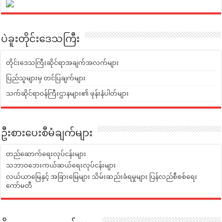
ပဲခူးတိုင်းဒေသကြီး
တိုင်းဒေသကြီးဆိုင်ရာအချက်အလက်များ
ပြည်သူများမှ တင်ပြချက်များ
သက်ဆိုင်ရာဝန်ကြီးဌာနများ၏ ဖုန်းနံပါတ်များ
ဦးစားပေးစီမံချက်များ
တည်ဆောက်ရေးလုပ်ငန်းများ
သဘာဝဘေးကယ်ဆယ်ရေးလုပ်ငန်းများ
လယ်ယာမြေနှင့် အခြားမြေများ သိမ်းဆည်းခံရမှုများ ပြန်လည်စီစစ်ရေး
ကော်မတီ