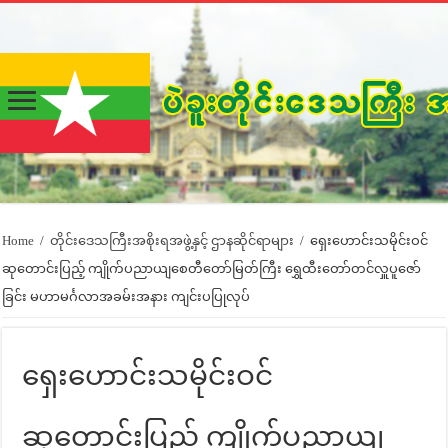
Home
/
တိုင်းဒေသကြီးအစိုးရအဖွဲ့နှင့် ဌာနဆိုင်ရာများ
/
ရှေးဟောင်းသမိုင်းဝင်
ဆုတောင်းပြည့် ကျိုက်ပညာယျစေတီတော်မြတ်ကြီး ရွှေထီးတော်တင်လှူပူဇော်
ခြင်း မဟာမင်္ဂလာအခမ်းအနား ကျင်းပပြုလုပ်
ရှေးဟောင်းသမိုင်းဝင်
ဆုတောင်းပြည့် ကျိုက်ပညာယျ