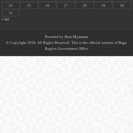
24
25
26
27
28
29
30
31
« Jul
Powered by
Host Myanmar
© Copyright 2026, All Rights Reserved. This is the official website of Bago
Region Government Office