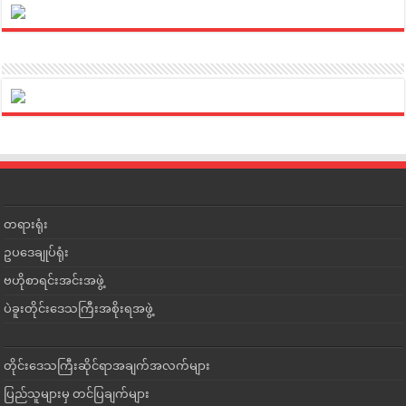
တရားရုံး
ဥပဒေချုပ်ရုံး
ဗဟိုစာရင်းအင်းအဖွဲ့
ပဲခူးတိုင်းဒေသကြီးအစိုးရအဖွဲ့
တိုင်းဒေသကြီးဆိုင်ရာအချက်အလက်များ
ပြည်သူများမှ တင်ပြချက်များ