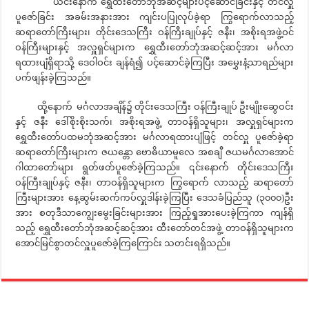
ယင်းနောက် ရွှေထီးတော်ဘုံအဆင့်များပင့်ဆောင်ခြင်းနှင့် တင်လှူ
ပူဇော်ခြင်း အခမ်းအနားအား ကျင်းပပြုလုပ်ခဲ့ရာ ကြွရောက်လာသည့်
ဆရာတော်ကြီးများ၊ တိုင်းဒေသကြီး ဝန်ကြီးချုပ်နှင့် ဇနီး၊ အစိုးရအဖွဲ့ဝင်
ဝန်ကြီးများနှင့် အလှူရှင်များက ရွှေထီးတော်ဘုံအဆင့်ဆင့်အား မင်္ဂလာ
ရထားပျံရှိရာသို့ ဒေဝါဝင်း ချန်ရံ၍ ပင့်ဆောင်ခဲ့ကြပြီး အမွှေးနံ့သာရည်များ
ပက်ဖျန်းခဲ့ကြသည်။
ထို့နောက် မင်္ဂလာအချိန်၌ တိုင်းဒေသကြီး ဝန်ကြီးချုပ် ဦးမျိုးဆွေဝင်း
နှင့် ဇနီး ဒေါ်စိုးစိုးသက်၊ အစိုးရအဖွဲ့ တာဝန်ရှိသူများ၊ အလှူရှင်များက
ရွှေထီးတော်ပထမဘုံအဆင့်အား မင်္ဂလာရထားပျံဖြင့် တင်လှူ ပူဇော်ခဲ့ရာ
ဆရာတော်ကြီးများက ဇယန္တော ဗောဓိယာမူလေ အစချီ ဇယမင်္ဂလာအောင်
ဂါထာတော်များ ရွတ်ဖတ်ပူဇော်ခဲ့ကြသည်။ ၎င်းနောက် တိုင်းဒေသကြီး
ဝန်ကြီးချုပ်နှင့် ဇနီး၊ တာဝန်ရှိသူများက ကြွရောက် လာသည့် ဆရာတော်
ကြီးများအား နေ့ဆွမ်းဆက်ကပ်လှူဒါန်းခဲ့ကြပြီး ဒေသခံပြည်သူ (၃၀၀၀)ဦး
အား စတုဒီသာကျွေးမွေးခြင်းများအား ကြည့်ရှုအားပေးခဲ့ကြကာ ကျန်ရှိ
သည့် ရွှေထီးတော်ဘုံအဆင့်ဆင့်အား ထီးတော်တင်အဖွဲ့ တာဝန်ရှိသူများက
အောင်မြင်စွာတင်လှူပူဇော်ခဲ့ကြကြောင်း သတင်းရရှိသည်။