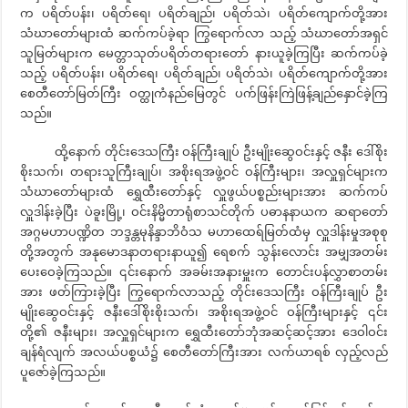
က ပရိတ်ပန်း၊ ပရိတ်ရေ၊ ပရိတ်ချည်၊ ပရိတ်သဲ၊ ပရိတ်ကျောက်တို့အား
သံဃာတော်များထံ ဆက်ကပ်ခဲ့ရာ ကြွရောက်လာ သည့် သံဃာတော်အရှင်
သူမြတ်များက မေတ္တာသုတ်ပရိတ်တရားတော် နားယူခဲ့ကြပြီး ဆက်ကပ်ခဲ့
သည့် ပရိတ်ပန်း၊ ပရိတ်ရေ၊ ပရိတ်ချည်၊ ပရိတ်သဲ၊ ပရိတ်ကျောက်တို့အား
စေတီတော်မြတ်ကြီး ဝတ္ထုကံနည်မြေတွင် ပက်ဖြန်းကြဲဖြန့်ချည်နှောင်ခဲ့ကြ
သည်။
ထို့နောက် တိုင်းဒေသကြီး ဝန်ကြီးချုပ် ဦးမျိုးဆွေဝင်းနှင့် ဇနီး ဒေါ်စိုး
စိုးသက်၊ တရားသူကြီးချုပ်၊ အစိုးရအဖွဲ့ဝင် ဝန်ကြီးများ၊ အလှူရှင်များက
သံဃာတော်များထံ ရွှေထီးတော်နှင့် လှူဖွယ်ပစ္စည်းများအား ဆက်ကပ်
လှူဒါန်းခဲ့ပြီး ပဲခူးမြို့၊ ဝင်းနိမ္မိတာရုံစာသင်တိုက် ပဓာနနာယက ဆရာတော်
အဂ္ဂမဟာပဏ္ဍိတ ဘဒ္ဒန္တမုနိန္ဒာဘိဝံသ မဟာထေရ်မြတ်ထံမှ လှူဒါန်းမှုအစုစု
တို့အတွက် အနုမောဒနာတရားနာယူ၍ ရေစက် သွန်းလောင်း အမျှအတမ်း
ပေးဝေခဲ့ကြသည်။ ၎င်းနောက် အခမ်းအနားမှူးက တောင်းပန်လွှာစာတမ်း
အား ဖတ်ကြားခဲ့ပြီး ကြွရောက်လာသည့် တိုင်းဒေသကြီး ဝန်ကြီးချုပ် ဦး
မျိုးဆွေဝင်းနှင့် ဇနီးဒေါ်စိုးစိုးသက်၊ အစိုးရအဖွဲ့ဝင် ဝန်ကြီးများနှင့် ၎င်း
တို့၏ ဇနီးများ၊ အလှူရှင်များက ရွှေထီးတော်ဘုံအဆင့်ဆင့်အား ဒေဝါဝင်း
ချန်ရံလျက် အလယ်ပစ္စယံ၌ စေတီတော်ကြီးအား လက်ယာရစ် လှည့်လည်
ပူဇော်ခဲ့ကြသည်။