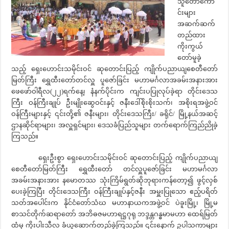
သူတော်ကော
င်းများ
အဆက်ဆက်
တည်ထား
ကိုးကွယ်
တော်မူခဲ့
သည့် ရှေးဟောင်းသမိုင်းဝင် ဆုတောင်းပြည့် ကျိုက်ပညာယျစေတီတော်
မြတ်ကြီး ရွှေထီးတော်တင်လှူ ပူဇော်ခြင်း မဟာမင်္ဂလာအခမ်းအနားအား
ဖေဖော်ဝါရီလ(၂၂)ရက်နေ့၊ နံနက်ပိုင်းက ကျင်းပပြုလုပ်ခဲ့ရာ တိုင်းဒေသ
ကြီး ဝန်ကြီးချုပ် ဦးမျိုးဆွေဝင်းနှင့် ဇနီးဒေါ်စိုးစိုးသက်၊ အစိုးရအဖွဲ့ဝင်
ဝန်ကြီးများနှင့် ၎င်းတို့၏ ဇနီးများ၊ တိုင်းဒေသကြီး/ ခရိုင်/ မြို့နယ်အဆင့်
ဌာနဆိုင်ရာများ၊ အလှူရှင်များ၊ ဒေသခံပြည်သူများ တက်ရောက်ကြည်ညိုခဲ့
ကြသည်။
ရှေးဦးစွာ ရှေးဟောင်းသမိုင်းဝင် ဆုတောင်းပြည့် ကျိုက်ပညာယျ
စေတီတော်မြတ်ကြီး ရွှေထီးတော် တင်လှူပူဇော်ခြင်း မဟာမင်္ဂလာ
အခမ်းအနားအား နမောတဿ သုံးကြိမ်ရွတ်ဆိုဘုရားကန်တော့၍ ဖွင့်လှစ်
ပေးခဲ့ကြပြီး တိုင်းဒေသကြီး ဝန်ကြီးချုပ်နှင့်ဇနီး အမှူးပြုသော ဧည့်ပရိတ်
သတ်အပေါင်းက နိုင်ငံတော်သံဃ မဟာနာယကအဖွဲ့ဝင် ပဲခူးမြို့၊ မြို့မ
စာသင်တိုက်ဆရာတော် အဘိဓဇမဟာရဋ္ဌဂုရု ဘဒ္ဒန္တဂန္ဓမာမဟာ ထေရ်မြတ်
ထံမှ ကိုးပါးသီလ ခံယူဆောက်တည်ခဲ့ကြသည်။ ၎င်းနောက် ဥပါသကာများ