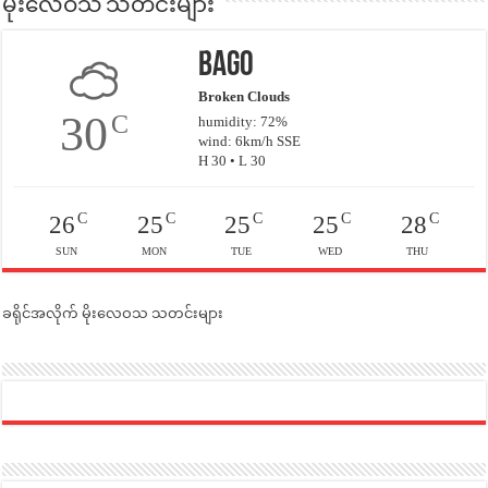
မိုးလေဝသ သတင်းများ
Bago
Broken Clouds
30
C
humidity: 72%
wind: 6km/h SSE
H 30 • L 30
C
C
C
C
C
26
25
25
25
28
SUN
MON
TUE
WED
THU
ခရိုင်အလိုက် မိုးလေဝသ သတင်းများ