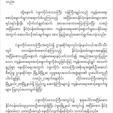
သည်။
ထို့နောက် ပဲခူးတိုင်းဒေသကြီး ဝန်ကြီးချုပ်သည် ကျန်းမာရေး
စောင့်ရှောက်မှုလာရောက်ခံယူကြသည့် အငြိမ်းစားနိုင်ငံ့ဝန်ထမ်းများအား
ရင်းရင်းနှီးနှီး လိုက်လံနှုတ်ဆက် အားပေးစကားပြောကြားပြီး လစဉ်
အငြိမ်းစား နိုင်ငံ့ဝန်ထမ်းများအား ကျန်းမာရေးစောင့်ရှောက်မှုပေးနိုင်ရေး
အတွက် ဆေးဝါးလိုအပ်ချက်များ အား ဖြည့်ဆည်းဆောင်ရွက်ပေးခဲ့သည်။
ပဲခူးတိုင်းဒေသကြီးအတွင်းရှိ ဌာနဆိုင်ရာလုပ်ငန်းနယ်ပယ်အသီးသီး
တွင် တာဝန်ထမ်းဆောင်ခဲ့ကြသည့် နိုင်ငံ့ဝန်ထမ်းများအနေဖြင့်
အငြိမ်းစားယူပြီးနောက် ကျန်းမာရေးနှင့်ပတ်သက်၍ အရည်အသွေးပြည့်ဝ
သော ကျန်းမာရေးစောင့်ရှောက်မှုကိုခံယူခြင်းဖြင့် ကျန်းမာပျော်ရွှင် အသက်
ရှည်စွာ နေထိုင်ရေးအတွက် ပဲခူးတိုင်း ဒေသကြီးအစိုးရအဖွဲ့၏ဦးဆောင်
စီစဉ်မှု ဌာနဆိုင်ရာ၊ မြို့မိမြို့ဖ၊ လူမှုရေးအသင်းအဖွဲ့များ၏ ပူးပေါင်းကူညီ
ပါဝင်မှုဖြင့် လစဉ်(၂၁)ရက်နေ့တိုင်း တိုင်းဒေသကြီးအတွင်း
မြို့နယ်(၂၈)မြို့နယ်ရှိ ပြည်သူ့ ဆေးရုံကြီးများ၌ ကျန်းမာရေးစောင့်ရှောက်မှု
များ ပြုလုပ်ပေးလျက်ရှိပြီး
ပဲခူးတိုင်းဒေသကြီးအတွင်း၌ စုစုပေါင်းအငြိမ်းစား
နိုင်ငံဝန်ထမ်း(၉၃၀၀၀)ဦးကျော်ရှိပြီး ပဲခူးမြို့နယ် အတွင်း၌ အငြိမ်းစား နိုင်ငံ့
ဝန်ထမ်း(၁၂၀၀၀)ဦးကျော် နေထိုင်လျှက်ရှိကြောင်း သတင်းရရှိသည်။