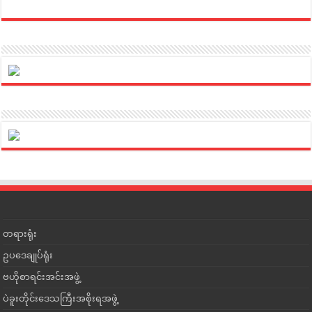
တရားရုံး
ဥပဒေချုပ်ရုံး
ဗဟိုစာရင်းအင်းအဖွဲ့
ပဲခူးတိုင်းဒေသကြီးအစိုးရအဖွဲ့