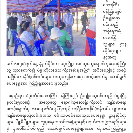
ဒေသကြီး
ဝန်ကြီးချုပ်
ဦးမျိုးဆွေ
ဝင်းသည်
အစိုးရအဖွဲ့
တာဝန်ရှိ
သူများ၊ ဌာန
ဆိုင်ရာများ
နှင့်အတူ
မတ်လ(၂၁)ရက်နေ့ နံနက်ပိုင်းက ပဲခူးမြို့၊ အထွေထွေရောဂါကုဆေးရုံကြီး
သို့ သွားရောက်၍ ပဲခူးတိုင်းဒေသကြီးအစိုးရအဖွဲ့၏ အစီအစဉ်ဖြင့် လစဉ်
အငြိမ်းစားနိုင်ငံ့ဝန်ထမ်းများ အထူးကျန်းမာရေး စောင့်ရှောက်မှု ဆောင်ရွက်
ပေးနေမှုအား ကြည့်ရှုအားပေးခဲ့သည်။
ရှေးဦးစွာ ပဲခူးတိုင်းဒေသကြီး ဝန်ကြီးချုပ် ဦးမျိုးဆွေဝင်းသည် ပဲခူးမြို့
ခုတင်(၅၀၀)ဆံ့ အထွေထွေ ရောဂါကုဆေးရုံးကြီးတွင် ကျန်းမာရေး
စောင့်ရှောက်မှု လာရောက်ခံယူကြသည့် အငြိမ်းစားနိုင်ငံ့ဝန်ထမ်း များအား
ကျန်းမာရေးဝန်ထမ်းများက စမ်းသပ်စစ်ဆေးကုသပေးနေမှု၊ ဌာနဆိုင်ရာ
များ၊ မြို့မိမြို့ဖများ၊ လူမှုရေးအသင်းအဖွဲ့များနှင့် ပရဟိတအဖွဲ့အစည်းများ
မှ ပူးပေါင်းပါဝင်ကူညီ ဆောင်ရွက်ပေးနေမှုများအား လိုက်လံကြည့်ရှု့ခဲ့