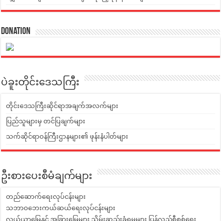
Donation
ပဲခူးတိုင်းဒေသကြီး
တိုင်းဒေသကြီးဆိုင်ရာအချက်အလက်များ
ပြည်သူများမှ တင်ပြချက်များ
သက်ဆိုင်ရာဝန်ကြီးဌာနများ၏ ဖုန်းနံပါတ်များ
ဦးစားပေးစီမံချက်များ
တည်ဆောက်ရေးလုပ်ငန်းများ
သဘာဝဘေးကယ်ဆယ်ရေးလုပ်ငန်းများ
လယ်ယာမြေနှင့် အခြားမြေများ သိမ်းဆည်းခံရမှုများ ပြန်လည်စီစစ်ရေး