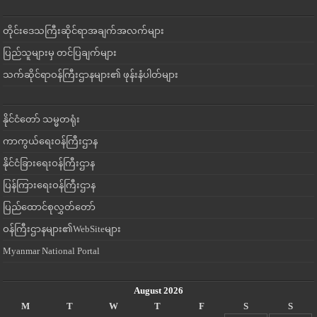
တိုင်းဒေသကြီးဆိုင်ရာအချက်အလက်များ
ပြည်သူများမှ တင်ပြချက်များ
သက်ဆိုင်ရာဝန်ကြီးဌာနများ၏ ဖုန်းနံပါတ်များ
နိုင်ငံတော် သမ္မတရုံး
ကာကွယ်ရေးဝန်ကြီးဌာန
နိုင်ငံခြားရေးဝန်ကြီးဌာန
ပြန်ကြားရေးဝန်ကြီးဌာန
ပြည်ထောင်စုလွှတ်တော်
ဝန်ကြီးဌာနများ၏WebSiteများ
Myanmar National Portal
August 2026
M
T
W
T
F
S
S