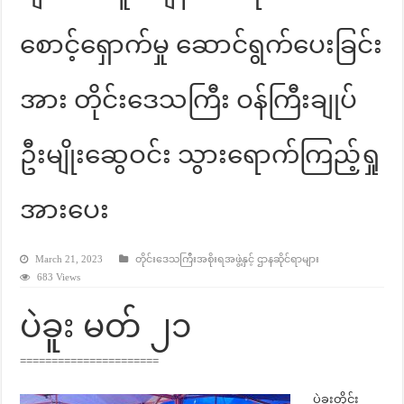
စောင့်ရှောက်မှု ဆောင်ရွက်ပေးခြင်း
အား တိုင်းဒေသကြီး ဝန်ကြီးချုပ်
ဦးမျိုးဆွေဝင်း သွားရောက်ကြည့်ရှု
အားပေး
March 21, 2023
တိုင်းဒေသကြီးအစိုးရအဖွဲ့နှင့် ဌာနဆိုင်ရာများ
683 Views
ပဲခူး မတ် ၂၁
======================
ပဲခူးတိုင်း