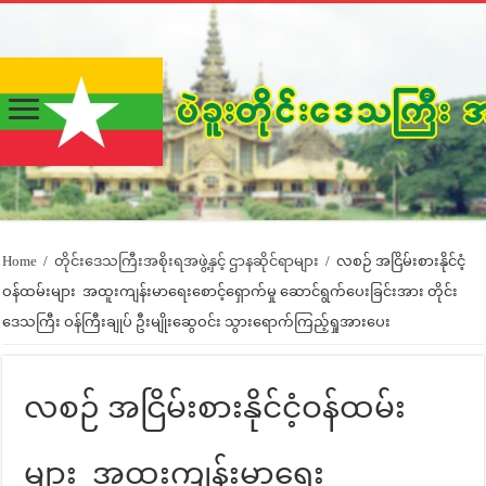
Home
/
တိုင်းဒေသကြီးအစိုးရအဖွဲ့နှင့် ဌာနဆိုင်ရာများ
/
လစဉ် အငြိမ်းစားနိုင်ငံ့
ဝန်ထမ်းများ အထူးကျန်းမာရေးစောင့်ရှောက်မှု ဆောင်ရွက်ပေးခြင်းအား တိုင်း
ဒေသကြီး ဝန်ကြီးချုပ် ဦးမျိုးဆွေဝင်း သွားရောက်ကြည့်ရှုအားပေး
လစဉ် အငြိမ်းစားနိုင်ငံ့ဝန်ထမ်း
များ အထူးကျန်းမာရေး