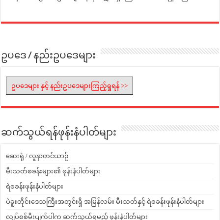
ဥပဒေ / နည်းဥပဒေများ
ဥပဒေများ နှင့် နည်းဥပဒေများကြည့်ရှုရန် >>
ဆက်သွယ်ရန်ဖုန်းနံပါတ်များ
ဆေးရုံ / လူနာတင်ယာဉ်
မီးသတ်စခန်းများ၏ ဖုန်းနံပါတ်များ
ရဲစခန်းဖုန်းနံပါတ်များ
ပဲခူးတိုင်းဒေသကြီးအတွင်းရှိ အမြန်လမ်း မီးသတ်နှင့် ရဲစခန်းဖုန်းနံပါတ်များ
လျှပ်စစ်မီးပျက်ပါက ဆက်သွယ်ရမည့် ဖုန်းနံပါတ်များ