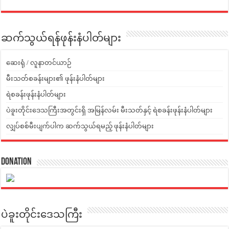
ဆက်သွယ်ရန်ဖုန်းနံပါတ်များ
ဆေးရုံ / လူနာတင်ယာဉ်
မီးသတ်စခန်းများ၏ ဖုန်းနံပါတ်များ
ရဲစခန်းဖုန်းနံပါတ်များ
ပဲခူးတိုင်းဒေသကြီးအတွင်းရှိ အမြန်လမ်း မီးသတ်နှင့် ရဲစခန်းဖုန်းနံပါတ်များ
လျှပ်စစ်မီးပျက်ပါက ဆက်သွယ်ရမည့် ဖုန်းနံပါတ်များ
Donation
ပဲခူးတိုင်းဒေသကြီး