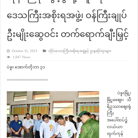
ဒေသကြီးအစိုးရအဖွဲ့၊ ဝန်ကြီးချုပ်
ဦးမျိုးဆွေဝင်း တက်ရောက်ချီးမြှင့်
October 31, 2023
တိုင်းဒေသကြီးအစိုးရအဖွဲ့နှင့် ဌာနဆိုင်ရာများ
1,047 Views
ပဲခူး အောက်တိုဘာ ၃၁
===================
ပဲခူးမြို့၊
မြို့မဈေး၊ သီ
ရိဥဿာဈေးရုံ
ကြီး
အပေါ်ထပ်၌
လယ်ယာ
ထွက်ကုန်