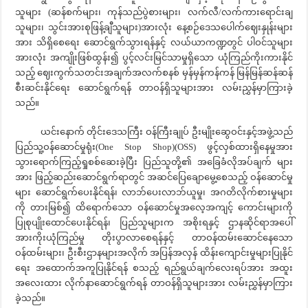
သူများ (ဆန်စက်များ၊ ကုန်သည်ပွဲစားများ၊ လက်လီ/လက်ကားရောင်းချ
သူများ၊ သွင်းအားစုဖြန့်ချီသူများ)အားလုံး နေ့စဉ်ဒေသပေါက်ဈေးနှုန်းများ
အား သိရှိစေရေး ဆောင်ရွက်သွားရန်နှင့် လယ်ယာကဏ္ဍတွင် ပါဝင်သူများ
အားလုံး အကျိုးဖြစ်ထွန်း၍ ပွင့်လင်းမြင်သာမှုရှိသော ယုံကြည်ကိုးကားနိုင်
သည့် ဈေးကွက်သတင်းအချက်အလက်စနစ် မှန်မှန်ကန်ကန် မြန်မြန်ဆန်ဆန်
စီးဆင်းနိုင်ရေး ဆောင်ရွက်ရန် တာဝန်ရှိသူများအား လမ်းညွှန်မှာကြားခဲ့
သည်။
ယင်းနောက် တိုင်းဒေသကြီး ဝန်ကြီးချုပ် ဦးမျိုးဆွေဝင်းနှင့်အဖွဲ့သည်
ပြည်သူ့ဝန်ဆောင်မှုရုံး(One Stop Shop)(OSS) ဖွင့်လှစ်ထားရှိနေမှုအား
သွားရောက်ကြည့်ရှုစစ်ဆေးခဲ့ပြီး ပြည်သူတို့၏ အခြေခံလိုအပ်ချက် များ
အား ဖြည့်ဆည်းဆောင်ရွက်ရာတွင် အဆင်ပြေချောမွေ့စေသည့် ဝန်ဆောင်မှု
များ ဆောင်ရွက်ပေးနိုင်ရန်၊ လာဘ်ပေးလာဘ်ယူမှု၊ အဂတိလိုက်စားမှုများ
ကို တားမြစ်၍ ထိရောက်သော ဝန်ဆောင်မှုအလေ့အကျင့် ကောင်းများကို
ပြုစုပျိုးထောင်ပေးနိုင်ရန်၊ ပြည်သူများက အစိုးရနှင့် ဌာနဆိုင်ရာအပေါ်
အားကိုးယုံကြည်မှု တိုးပွာလာစေရန်နှင့် တာဝန်ထမ်းဆောင်နေသော
ဝန်ထမ်းများ၊ ဦးစီးဌာနများအလိုက် အပြန်အလှန် ထိန်းကျောင်းမှုများပြုနိုင်
ရေး အထောက်အကူပြုနိုင်ရန် စသည့် ရည်ရွယ်ချက်လေးရပ်အား အထူး
အလေးထား လိုက်နာဆောင်ရွက်ရန် တာဝန်ရှိသူများအား လမ်းညွှန်မှာကြား
ခဲ့သည်။