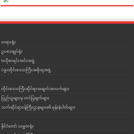
တရားရုံး
ဥပဒေချုပ်ရုံး
ဗဟိုစာရင်းအင်းအဖွဲ့
ပဲခူးတိုင်းဒေသကြီးအစိုးရအဖွဲ့
တိုင်းဒေသကြီးဆိုင်ရာအချက်အလက်များ
ပြည်သူများမှ တင်ပြချက်များ
သက်ဆိုင်ရာဝန်ကြီးဌာနများ၏ ဖုန်းနံပါတ်များ
နိုင်ငံတော် သမ္မတရုံး