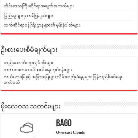
တိုင်းဒေသကြီးဆိုင်ရာအချက်အလက်များ
ပြည်သူများမှ တင်ပြချက်များ
သက်ဆိုင်ရာဝန်ကြီးဌာနများ၏ ဖုန်းနံပါတ်များ
ဦးစားပေးစီမံချက်များ
တည်ဆောက်ရေးလုပ်ငန်းများ
သဘာဝဘေးကယ်ဆယ်ရေးလုပ်ငန်းများ
လယ်ယာမြေနှင့် အခြားမြေများ သိမ်းဆည်းခံရမှုများ ပြန်လည်စီစစ်ရေး
ကော်မတီ
မိုးလေဝသ သတင်းများ
Bago
Overcast Clouds