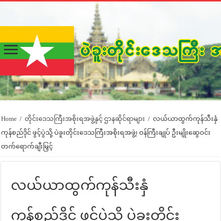
Home
/
တိုင်းဒေသကြီးအစိုးရအဖွဲ့နှင့် ဌာနဆိုင်ရာများ
/
လယ်ယာထွက်ကုန်သီးနှံ
ကုန်စည်ဒိုင် ဖွင့်ပွဲသို့ ပဲခူးတိုင်းဒေသကြီးအစိုးရအဖွဲ့၊ ဝန်ကြီးချုပ် ဦးမျိုးဆွေဝင်း
တက်ရောက်ချီးမြှင့်
လယ်ယာထွက်ကုန်သီးနှံ
ကုန်စည်ဒိုင် ဖွင့်ပွဲသို့ ပဲခူးတိုင်း