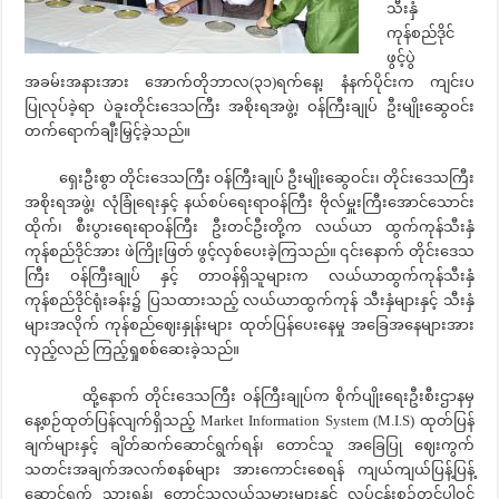
သီးနှံ
ကုန်စည်ဒိုင်
ဖွင့်ပွဲ
အခမ်းအနားအား အောက်တိုဘာလ(၃၁)ရက်နေ့၊ နံနက်ပိုင်းက ကျင်းပ
ပြုလုပ်ခဲ့ရာ ပဲခူးတိုင်းဒေသကြီး အစိုးရအဖွဲ့၊ ဝန်ကြီးချုပ် ဦးမျိုးဆွေဝင်း
တက်ရောက်ချီးမြှင့်ခဲ့သည်။
ရှေးဦးစွာ တိုင်းဒေသကြီး ဝန်ကြီးချုပ် ဦးမျိုးဆွေဝင်း၊ တိုင်းဒေသကြီး
အစိုးရအဖွဲ့၊ လုံခြုံရေးနှင့် နယ်စပ်ရေးရာဝန်ကြီး ဗိုလ်မှူးကြီးအောင်သောင်း
ထိုက်၊ စီးပွားရေးရာဝန်ကြီး ဦးတင်ဦးတို့က လယ်ယာ ထွက်ကုန်သီးနှံ
ကုန်စည်ဒိုင်အား ဖဲကြိုးဖြတ် ဖွင့်လှစ်ပေးခဲ့ကြသည်။ ၎င်းနောက် တိုင်းဒေသ
ကြီး ဝန်ကြီးချုပ် နှင့် တာဝန်ရှိသူများက လယ်ယာထွက်ကုန်သီးနှံ
ကုန်စည်ဒိုင်ရုံးခန်း၌ ပြသထားသည့် လယ်ယာထွက်ကုန် သီးနှံများနှင့် သီးနှံ
များအလိုက် ကုန်စည်ဈေးနှုန်းများ ထုတ်ပြန်ပေးနေမှု အခြေအနေများအား
လှည့်လည် ကြည့်ရှုစစ်ဆေးခဲ့သည်။
ထို့နောက် တိုင်းဒေသကြီး ဝန်ကြီးချုပ်က စိုက်ပျိုးရေးဦးစီးဌာနမှ
နေ့စဉ်ထုတ်ပြန်လျက်ရှိသည့် Market Information System (M.I.S) ထုတ်ပြန်
ချက်များနှင့် ချိတ်ဆက်ဆောင်ရွက်ရန်၊ တောင်သူ အခြေပြု ဈေးကွက်
သတင်းအချက်အလက်စနစ်များ အားကောင်းစေရန် ကျယ်ကျယ်ပြန့်ပြန့်
ဆောင်ရွက် သွားရန်၊ တောင်သူလယ်သမားများနှင့် လုပ်ငန်းစဉ်တွင်ပါဝင်