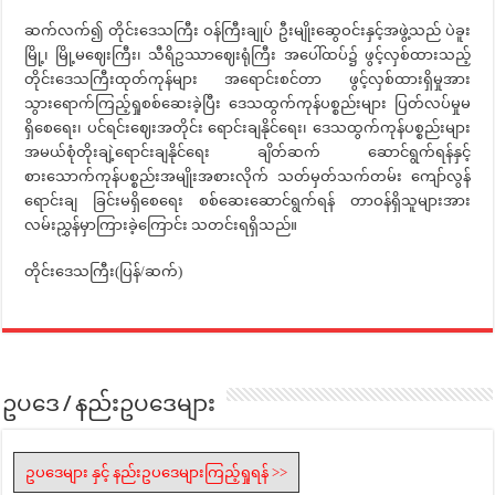
ဆက်လက်၍ တိုင်းဒေသကြီး ဝန်ကြီးချုပ် ဦးမျိုးဆွေဝင်းနှင့်အဖွဲ့သည် ပဲခူး
မြို့၊ မြို့မဈေးကြီး၊ သီရိဥဿာဈေးရုံကြီး အပေါ်ထပ်၌ ဖွင့်လှစ်ထားသည့်
တိုင်းဒေသကြီးထုတ်ကုန်များ အရောင်းစင်တာ ဖွင့်လှစ်ထားရှိမှုအား
သွားရောက်ကြည့်ရှုစစ်ဆေးခဲ့ပြီး ဒေသထွက်ကုန်ပစ္စည်းများ ပြတ်လပ်မှုမ
ရှိစေရေး၊ ပင်ရင်းဈေးအတိုင်း ရောင်းချနိုင်ရေး၊ ဒေသထွက်ကုန်ပစ္စည်းများ
အမယ်စုံတိုးချဲ့ရောင်းချနိုင်ရေး ချိတ်ဆက် ဆောင်ရွက်ရန်နှင့်
စားသောက်ကုန်ပစ္စည်းအမျိုးအစားလိုက် သတ်မှတ်သက်တမ်း ကျော်လွန်
ရောင်းချ ခြင်းမရှိစေရေး စစ်ဆေးဆောင်ရွက်ရန် တာဝန်ရှိသူများအား
လမ်းညွှန်မှာကြားခဲ့ကြောင်း သတင်းရရှိသည်။
တိုင်းဒေသကြီး(ပြန်/ဆက်)
ဥပဒေ / နည်းဥပဒေများ
ဥပဒေများ နှင့် နည်းဥပဒေများကြည့်ရှုရန် >>