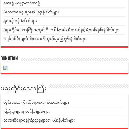
ဆေးရုံ / လူနာတင်ယာဉ်
မီးသတ်စခန်းများ၏ ဖုန်းနံပါတ်များ
ရဲစခန်းဖုန်းနံပါတ်များ
ပဲခူးတိုင်းဒေသကြီးအတွင်းရှိ အမြန်လမ်း မီးသတ်နှင့် ရဲစခန်းဖုန်းနံပါတ်များ
လျှပ်စစ်မီးပျက်ပါက ဆက်သွယ်ရမည့် ဖုန်းနံပါတ်များ
Donation
ပဲခူးတိုင်းဒေသကြီး
တိုင်းဒေသကြီးဆိုင်ရာအချက်အလက်များ
ပြည်သူများမှ တင်ပြချက်များ
သက်ဆိုင်ရာဝန်ကြီးဌာနများ၏ ဖုန်းနံပါတ်များ