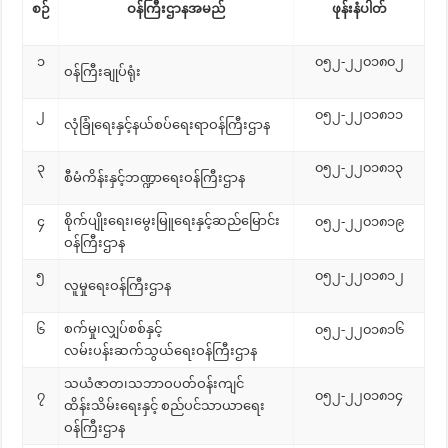
စဉ်
ဝန်ကြီးဌာနအမည်
ဖုန်းနံပါတ်
၁
၀၅၂-၂၂၀၁၈၀၂
ဝန်ကြီးချုပ်ရုံး
၂
၀၅၂-၂၂၀၁၈၁၁
လုံခြုံရေးနှင့်နယ်စပ်ရေးရာဝန်ကြီးဌာန
၃
၀၅၂-၂၂၀၁၈၁၃
စီမံကိန်းနှင့်ဘဏ္ဍာရေးဝန်ကြီးဌာန
စိုက်ပျိုးရေး၊မွေးမြူရေးနှင့်ဆည်မြောင်း
၄
၀၅၂-၂၂၀၁၈၁၉
ဝန်ကြီးဌာန
၅
၀၅၂-၂၂၀၁၈၁၂
လူမှုရေးဝန်ကြီးဌာန
စက်မှု၊လျှပ်စစ်နှင့်
၆
၀၅၂-၂၂၀၁၈၁၆
လမ်းပန်းဆက်သွယ်ရေးဝန်ကြီးဌာန
သယံဇာတ၊သဘာဝပတ်ဝန်းကျင်
၇
၀၅၂-၂၂၀၁၈၁၄
ထိန်းသိမ်းရေးနှင့် စည်ပင်သာယာရေး
ဝန်ကြီးဌာန