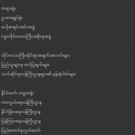
တရားရုံး
ဥပဒေချုပ်ရုံး
ဗဟိုစာရင်းအင်းအဖွဲ့
ပဲခူးတိုင်းဒေသကြီးအစိုးရအဖွဲ့
တိုင်းဒေသကြီးဆိုင်ရာအချက်အလက်များ
ပြည်သူများမှ တင်ပြချက်များ
သက်ဆိုင်ရာဝန်ကြီးဌာနများ၏ ဖုန်းနံပါတ်များ
နိုင်ငံတော် သမ္မတရုံး
ကာကွယ်ရေးဝန်ကြီးဌာန
နိုင်ငံခြားရေးဝန်ကြီးဌာန
ပြန်ကြားရေးဝန်ကြီးဌာန
ပြည်ထောင်စုလွှတ်တော်