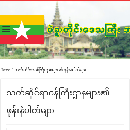
Home
/
သက်ဆိုင်ရာဝန်ကြီးဌာနများ၏ ဖုန်းနံပါတ်များ
သက်ဆိုင်ရာဝန်ကြီးဌာနများ၏
ဖုန်းနံပါတ်များ