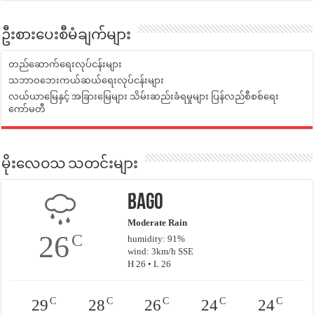
ဦးစားပေးစီမံချက်များ
တည်ဆောက်ရေးလုပ်ငန်းများ
သဘာဝဘေးကယ်ဆယ်ရေးလုပ်ငန်းများ
လယ်ယာမြေနှင့် အခြားမြေများ သိမ်းဆည်းခံရမှုများ ပြန်လည်စီစစ်ရေး
ကော်မတီ
မိုးလေဝသ သတင်းများ
Bago
Moderate Rain
26
C
humidity: 91%
wind: 3km/h SSE
H 26 • L 26
C
C
C
C
C
29
28
26
24
24