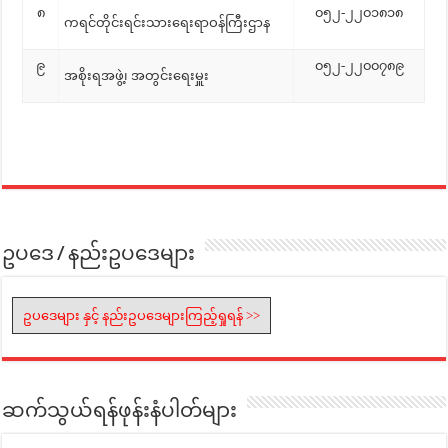
၈
၀၅၂-၂၂၀၁၈၁၈
ကရင်တိုင်းရင်းသားရေးရာဝန်ကြီးဌာန
၉
၀၅၂-၂၂၀၀၇၈၉
အစိုးရအဖွဲ့၊ အတွင်းရေးမှူး
ဥပဒေ / နည်းဥပဒေများ
ဥပဒေများ နှင့် နည်းဥပဒေများကြည့်ရှုရန် >>
ဆက်သွယ်ရန်ဖုန်းနံပါတ်များ