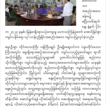
တော်ဝင်ဟံ
သာ
အစည်းအဝေး
ခန်းမ၌
ဧပြီလ(၆)ရက်
နေ့၊ နံနက် ပိုင်း
က ၂၀၂၃ ခုနှစ်၊ မြန်မာရိုးရာယဉ်ကျေးမှု မဟာသင်္ကြန်ပွဲတော် အောင်မြင်စွာ
ကျင်းပနိုင်ရေး လု်ပငန်းညှိနှိုင်းအစည်းအဝေး ကျင်းပပြုလုပ်ခဲ့သည်။
ရှေးဦးစွာ တိုင်းဒေသကြီး ဝန်ကြီးချုပ် ဦးမျိုးဆွေဝင်းက ပဲခူးတိုင်းဒေသ
ကြီးအတွင်း ရှေးရိုးရာအစဉ်အလာမပျက် ကျင်းပသည့်ပွဲတော်များ ရာသီ
အလိုက်ရှိပြီး ဒေသခံပြည်သူများ၏ ပူးပေါင်းပါဝင်မှုဖြင့် စည်ကား
သိုက်မြိုက်စွာ ကျင်းပနိုင်ခဲ့သည့် အလေ့အထကောင်းများအတိုင်း ယခုနှစ်
မဟာသင်္ကြန်ပွဲတော်ကိုလည်း စည်ကားသိုက်မြိုက်စွာ ကျင်းပပြုလုပ်သွား
မည်ဖြစ်ကြောင်း၊ ပြိုင်ပွဲဝင် ယိမ်းများနှင့် ပါဝင်ဆင်နွှဲ သူများအားလုံးကို
ဌာနဆိုင်ရာ မဏ္ဍပ်များမှ နေ့စဉ်စတုဒီသာကျွေးမွေးခြင်းများအပြင်
တိုင်းရင်းသားများအတွက် ရေကစား မဏ္ဍပ်နှင့် ရိုးရာအစားအစာများလည်း
နေ့စဉ်ထည့်သွင်း ကျွေးမွေးသွားမည်ဖြစ်ကြောင်း၊ သင်္ကြန် ကာလအတွင်း
ယာဉ်မတော်တဆဖြစ်ပွားမှုမရှိစေရေး သက်ဆိုင်ရာဌာနများမှ စနစ်တကျ
ထိန်းသိမ်း ဆောင်ရွက်ရန် လိုအပ်ကြောင်း၊ ဆေးရုံများတွင် အရေးပေါ်ဌာန
များ၌ လိုအပ်သည့်ဆေးဝါးများ ကြိုတင် ပြင်ဆင်ထားရန်လိုအပ်ကြောင်း၊