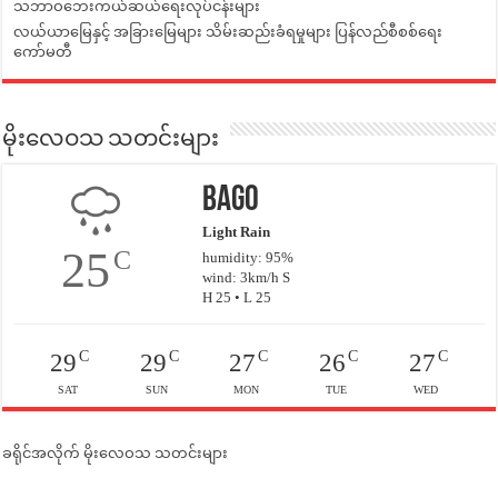
သဘာဝဘေးကယ်ဆယ်ရေးလုပ်ငန်းများ
လယ်ယာမြေနှင့် အခြားမြေများ သိမ်းဆည်းခံရမှုများ ပြန်လည်စီစစ်ရေး
ကော်မတီ
မိုးလေဝသ သတင်းများ
Bago
Light Rain
25
C
humidity: 95%
wind: 3km/h S
H 25 • L 25
C
C
C
C
C
29
29
27
26
27
SAT
SUN
MON
TUE
WED
ခရိုင်အလိုက် မိုးလေဝသ သတင်းများ