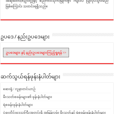
အဆိုတော်(၈)ဦးတို့ဖြင့် စည်ကားသိုက်မြိုက်စွာ ကျင်းပ ပြုလုပ်သွားမည်
ဖြစ်ကြောင်း သတင်းရရှိသည်။
ဥပဒေ / နည်းဥပဒေများ
ဥပဒေများ နှင့် နည်းဥပဒေများကြည့်ရှုရန် >>
ဆက်သွယ်ရန်ဖုန်းနံပါတ်များ
ဆေးရုံ / လူနာတင်ယာဉ်
မီးသတ်စခန်းများ၏ ဖုန်းနံပါတ်များ
ရဲစခန်းဖုန်းနံပါတ်များ
ပဲခူးတိုင်းဒေသကြီးအတွင်းရှိ အမြန်လမ်း မီးသတ်နှင့် ရဲစခန်းဖုန်းနံပါတ်များ