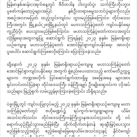
မြန်မာနှစ်ဆန်း(၁)ရက်နေ့တွင် ဇီဝိတဒါန ငါးလွှတ်ပွဲ၊ သက်ကြီးဘိုးဘွား
ပူဇော်ကန်တော့ပွဲများအပြင် နှစ်ဦးတရားဓမ္မသဘင်ပွဲများကိုလည်း
အစဉ်အလာမပြတ် ထည့်သွင်းကျင်းပ သွားမည်ဖြစ်ကြောင်း၊ တိုင်းဒေသ
ကြီးအတွင်း မြို့နယ်(၂၈)မြို့နယ်တွင် မဟာသင်္ကြန်ပွဲတော် ကျင်းပနိုင်ရေး
ကူညီပံ့ပိုး ပေးသွားမည်ဖြစ်ကြောင်း၊ မဟာသင်္ကြန်ပွဲတော်ကာလအတွင်း
လုံခြုံရေးအထူးဂရုပြု ဆောင်ရွက် ကြရန်နှင့် ၂၀၂၃ ခုနှစ်၊ မြန်မာရိုးရာ
ယဉ်ကျေးမှု မဟာသင်္ကြန်ပွဲတော် အောင်မြင်စွာကျင်းပနိုင်ရေး အားလုံး
ပူးပေါင်း ဆောင်ရွက်ကြစေလိုကြောင်း ပြောကြားခဲ့သည်။
ထို့နောက် ၂၀၂၃ ခုနှစ်၊ မြန်မာရိုးရာယဉ်ကျေးမှု မဟာသင်္ကြန်ပွဲတော်
အောင်မြင်စွာကျင်းပနိုင်ရေး အတွက် ဖွဲ့စည်းပေးထားသည့် ကော်မတီဥက္ကဋ္ဌ
များက ကဏ္ဍအလိုက် ပြင်ဆောင်ရွက်ထားရှိမှု အခြေအနေ များအား
ရှင်းလင်းတင်ပြခဲ့ရာ တိုင်းဒေသကြီး ဝန်ကြီးချုပ် ဦးမျိုးဆွေဝင်းက လိုအပ်
သည်များ ဖြည့်စွက် လမ်းညွှန်မှာကြားခဲ့ကြောင်း သိရှိရသည်။
ပဲခူးမြို့တွင် ကျင်းပပြုလုပ်မည့် ၂၀၂၃ ခုနှစ်၊ မြန်မာရိုးရာယဉ်ကျေးမှု မဟာ
သင်္ကြန်ပွဲတော်တွင် ဗဟိုမဏ္ဍပ်၌ ရပ်ကွက်/ကျေးရွာများမှ ယိမ်း
အသင်း(၁၆)သင်း၊ တိုင်းဒေသကြီးဝန်ကြီးဌာနအသင်း(၄)သင်း တို့ ဝင်
ရောက်ယှဉ်ပြိုင်သွားမည်ဖြစ်ပြီး ထိုက်ထိုက်တန်တန် ဆုချီးမြှင့်ပေးသွား
မည်ဖြစ်သည့်အပြင် ဧည့်ခံဖျော်ဖြေရေးယိမ်းအသင်း(၄)နှင့် နိုင်ငံကျော်