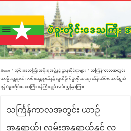
Home
/
တိုင်းဒေသကြီးအစိုးရအဖွဲ့နှင့် ဌာနဆိုင်ရာများ
/
သင်္ကြန်ကာလအတွင်း
ယာဉ်အန္တရာယ်၊ လမ်းအန္တရာယ်နှင့် လူထိခိုက်မှုမရှိစေရေး ထိန်းသိမ်းဆောင်ရွက်
ရန် ပဲခူးတိုင်းဒေသကြီး ဝန်ကြီးချုပ် လမ်းညွှန်မှာကြား
သင်္ကြန်ကာလအတွင်း ယာဉ်
အန္တရာယ်၊ လမ်းအန္တရာယ်နှင့် လူ