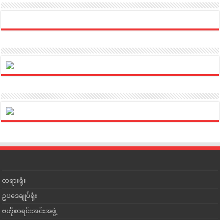
တရားရုံး
ဥပဒေချုပ်ရုံး
ဗဟိုစာရင်းအင်းအဖွဲ့