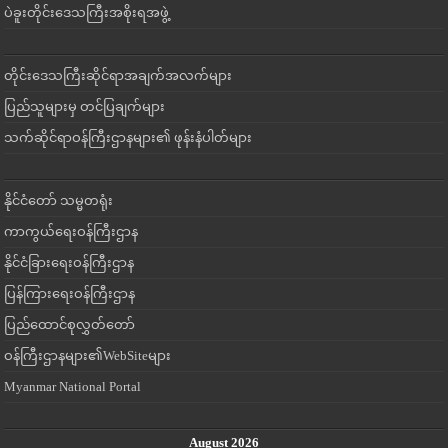
ပဲခူးတိုင်းဒေသကြီးအစိုးရအဖွဲ့
တိုင်းဒေသကြီးဆိုင်ရာအချက်အလက်များ
ပြည်သူများမှ တင်ပြချက်များ
သက်ဆိုင်ရာဝန်ကြီးဌာနများ၏ ဖုန်းနံပါတ်များ
နိုင်ငံတော် သမ္မတရုံး
ကာကွယ်ရေးဝန်ကြီးဌာန
နိုင်ငံခြားရေးဝန်ကြီးဌာန
ပြန်ကြားရေးဝန်ကြီးဌာန
ပြည်ထောင်စုလွှတ်တော်
ဝန်ကြီးဌာနများ၏WebSiteများ
Myanmar National Portal
August 2026