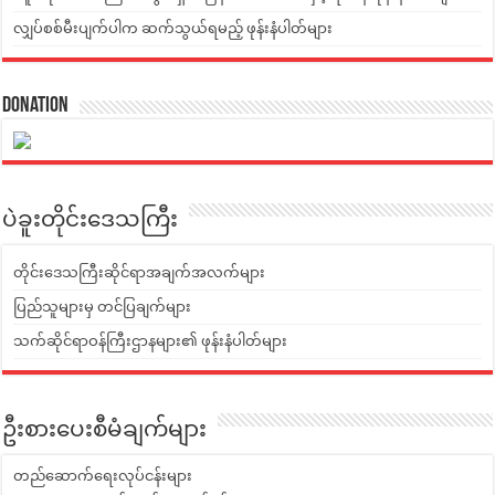
လျှပ်စစ်မီးပျက်ပါက ဆက်သွယ်ရမည့် ဖုန်းနံပါတ်များ
Donation
ပဲခူးတိုင်းဒေသကြီး
တိုင်းဒေသကြီးဆိုင်ရာအချက်အလက်များ
ပြည်သူများမှ တင်ပြချက်များ
သက်ဆိုင်ရာဝန်ကြီးဌာနများ၏ ဖုန်းနံပါတ်များ
ဦးစားပေးစီမံချက်များ
တည်ဆောက်ရေးလုပ်ငန်းများ