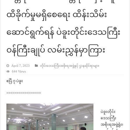
ထိခိုက်မှုမရှိစေရေး ထိန်းသိမ်း
ဆောင်ရွက်ရန် ပဲခူးတိုင်းဒေသကြီး
ဝန်ကြီးချုပ် လမ်းညွှန်မှာကြား
April 7, 2023
တိုင်းဒေသကြီးအစိုးရအဖွဲ့နှင့် ဌာနဆိုင်ရာများ
644 Views
ဧပြီ ၇ ပဲခူး
=================
ပဲခူးတိုင်း
ဒေသကြီး
အစိုးရအဖွဲ့ရုံး၊