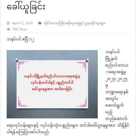
ခေါ်ယူခြင်း
April 12, 2024
တိုင်းဒေသကြီးအစိုးရအဖွဲ့နှင့် ဌာနဆိုင်ရာများ
706 Views
သနပ်ပင် ဧပြီ ၁၂
သနပ်ပင်
မြို့နယ်
စည်ပင်သာယ
ာရေးအဖွဲ့မှ
၂၀၂၄-၂၀၂၅
ခု
ဘဏ္ဍာရေးနှစ်
အတွင်း
ဆောင်ရွက်
မည့်
တည်ဆောက်
ရေးလုပ်ငန်းများနှင့် လုပ်ငန်းသုံးပစ္စည်းများ တင်ဒါခေါ်ယူနေမှုအား သိရှိနိုင်
ပါရန် ကြေငြာအပ်ပါသည်-