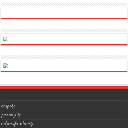
တရားရုံး
ဥပဒေချုပ်ရုံး
ဗဟိုစာရင်းအင်းအဖွဲ့