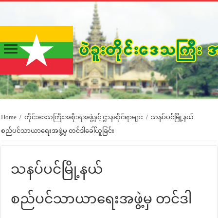
Home
/
တိုင်းဒေသကြီးအစိုးရအဖွဲ့နှင့် ဌာနဆိုင်ရာများ
/
သနပ်ပင်မြို့နယ်
စည်ပင်သာယာရေးအဖွဲ့မှ တင်ဒါခေါ်ယူခြင်း
သနပ်ပင်မြို့နယ်
စည်ပင်သာယာရေးအဖွဲ့မှ တင်ဒါ