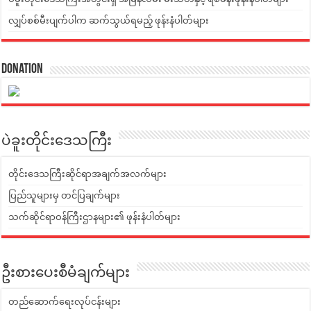
လျှပ်စစ်မီးပျက်ပါက ဆက်သွယ်ရမည့် ဖုန်းနံပါတ်များ
Donation
ပဲခူးတိုင်းဒေသကြီး
တိုင်းဒေသကြီးဆိုင်ရာအချက်အလက်များ
ပြည်သူများမှ တင်ပြချက်များ
သက်ဆိုင်ရာဝန်ကြီးဌာနများ၏ ဖုန်းနံပါတ်များ
ဦးစားပေးစီမံချက်များ
တည်ဆောက်ရေးလုပ်ငန်းများ