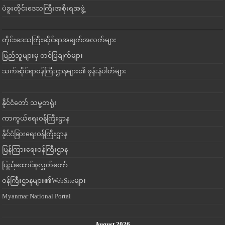
ပဲခူးတိုင်းဒေသကြီးအစိုးရအဖွဲ့
တိုင်းဒေသကြီးဆိုင်ရာအချက်အလက်များ
ပြည်သူများမှ တင်ပြချက်များ
သက်ဆိုင်ရာဝန်ကြီးဌာနများ၏ ဖုန်းနံပါတ်များ
နိုင်ငံတော် သမ္မတရုံး
ကာကွယ်ရေးဝန်ကြီးဌာန
နိုင်ငံခြားရေးဝန်ကြီးဌာန
ပြန်ကြားရေးဝန်ကြီးဌာန
ပြည်ထောင်စုလွှတ်တော်
ဝန်ကြီးဌာနများ၏WebSiteများ
Myanmar National Portal
August 2026