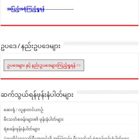
အပြည့်အစုံကြည့်ရှုရန် ———————
ဥပဒေ / နည်းဥပဒေများ
ဥပဒေများ နှင့် နည်းဥပဒေများကြည့်ရှုရန် >>
ဆက်သွယ်ရန်ဖုန်းနံပါတ်များ
ဆေးရုံ / လူနာတင်ယာဉ်
မီးသတ်စခန်းများ၏ ဖုန်းနံပါတ်များ
ရဲစခန်းဖုန်းနံပါတ်များ
ပဲခူးတိုင်းဒေသကြီးအတွင်းရှိ အမြန်လမ်း မီးသတ်နှင့် ရဲစခန်းဖုန်းနံပါတ်များ