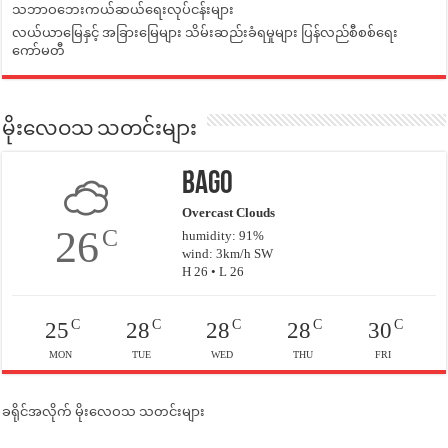
သဘာဝဘေးကယ်ဆယ်ရေးလုပ်ငန်းများ
လယ်ယာမြေနှင့် အခြားမြေများ သိမ်းဆည်းခံရမှုများ ပြန်လည်စီစစ်ရေး
ကော်မတီ
မိုးလေဝသ သတင်းများ
Bago
Overcast Clouds
26
C
humidity: 91%
wind: 3km/h SW
H 26 • L 26
C
C
C
C
C
25
28
28
28
30
MON
TUE
WED
THU
FRI
ခရိုင်အလိုက် မိုးလေဝသ သတင်းများ