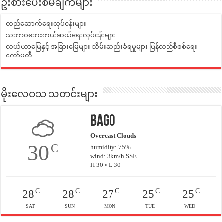
ဦးစားပေးစီမံချက်များ
တည်ဆောက်ရေးလုပ်ငန်းများ
သဘာဝဘေးကယ်ဆယ်ရေးလုပ်ငန်းများ
လယ်ယာမြေနှင့် အခြားမြေများ သိမ်းဆည်းခံရမှုများ ပြန်လည်စီစစ်ရေး
ကော်မတီ
မိုးလေဝသ သတင်းများ
Bago
Overcast Clouds
30
C
humidity: 75%
wind: 3km/h SSE
H 30 • L 30
C
C
C
C
C
28
28
27
25
25
SAT
SUN
MON
TUE
WED