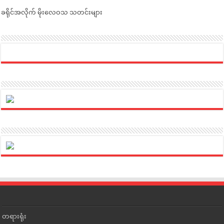
ခရိုင်အလိုက် မိုးလေဝသ သတင်းများ
တရားရုံး