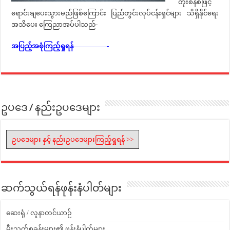
တိုးစနစ်ဖြင့်
ရောင်းချပေးသွားမည်ဖြစ်ကြောင်း ပြည်တွင်းလုပ်ငန်းရှင်များ သိရှိနိုင်ရေး
အသိပေး ကြေညာအပ်ပါသည်-
အပြည့်အစုံကြည့်ရှုရန်—————-
ဥပဒေ / နည်းဥပဒေများ
ဥပဒေများ နှင့် နည်းဥပဒေများကြည့်ရှုရန် >>
ဆက်သွယ်ရန်ဖုန်းနံပါတ်များ
ဆေးရုံ / လူနာတင်ယာဉ်
မီးသတ်စခန်းများ၏ ဖုန်းနံပါတ်များ