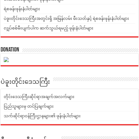
ရဲစခန်းဖုန်းနံပါတ်များ
ပဲခူးတိုင်းဒေသကြီးအတွင်းရှိ အမြန်လမ်း မီးသတ်နှင့် ရဲစခန်းဖုန်းနံပါတ်များ
လျှပ်စစ်မီးပျက်ပါက ဆက်သွယ်ရမည့် ဖုန်းနံပါတ်များ
Donation
ပဲခူးတိုင်းဒေသကြီး
တိုင်းဒေသကြီးဆိုင်ရာအချက်အလက်များ
ပြည်သူများမှ တင်ပြချက်များ
သက်ဆိုင်ရာဝန်ကြီးဌာနများ၏ ဖုန်းနံပါတ်များ