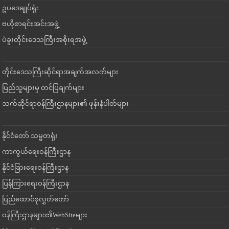
ဥပဒေချုပ်ရုံး
ဗဟိုစာရင်းအင်းအဖွဲ့
ပဲခူးတိုင်းဒေသကြီးအစိုးရအဖွဲ့
တိုင်းဒေသကြီးဆိုင်ရာအချက်အလက်များ
ပြည်သူများမှ တင်ပြချက်များ
သက်ဆိုင်ရာဝန်ကြီးဌာနများ၏ ဖုန်းနံပါတ်များ
နိုင်ငံတော် သမ္မတရုံး
ကာကွယ်ရေးဝန်ကြီးဌာန
နိုင်ငံခြားရေးဝန်ကြီးဌာန
ပြန်ကြားရေးဝန်ကြီးဌာန
ပြည်ထောင်စုလွှတ်တော်
ဝန်ကြီးဌာနများ၏WebSiteများ