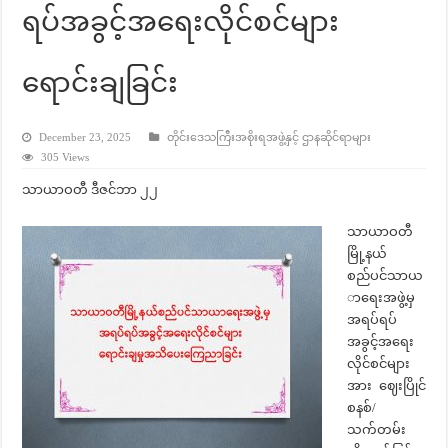
ရပ်အခွင့်အရေးလိုင်စင်များ
ရောင်းချခြင်း
December 23, 2025
တိုင်းဒေသကြီးအစိုးရအဖွဲ့နှင့် ဌာနဆိုင်ရာများ
305 Views
သာယာဝတီ ဒီဇင်ဘာ ၂၂
သာယာဝတီ
မြို့နယ်
စည်ပင်သာယ
ာရေးအဖွဲ့မှ
အရပ်ရပ်
အခွင့်အရေး
လိုင်စင်များ
အား ဈေးပြိုင်
စနစ်/
သက်တမ်း