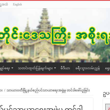
သူ့အသံ
English
ချုပ်ရေး
သတင်းထုတ်ပြန်ချက်များ
မီဒီယာ
ခရီးသွားလမ်းညွှန်
ရှေ
ား
/
သာယာဝတီမြို့နယ်စည်ပင်သာယာရေးအဖွဲ့မှ တင်ဒါခေါ်ယူခြင်း
ဥပ
်ပင်သာယာရေးအဖွဲ့မှ တင်ဒါ
ဥ