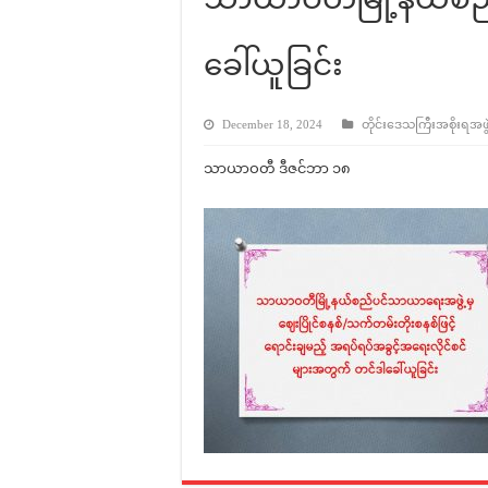
ခေါ်ယူခြင်း
December 18, 2024
တိုင်းဒေသကြီးအစိုးရအဖွဲ့န
သာယာဝတီ ဒီဇင်ဘာ ၁၈