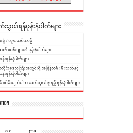
သွယ်ရန်ဖုန်းနံပါတ်များ
းရုံ / လူနာတင်ယာဉ်
သတ်စခန်းများ၏ ဖုန်းနံပါတ်များ
ခန်းဖုန်းနံပါတ်များ
ူးတိုင်းဒေသကြီးအတွင်းရှိ အမြန်လမ်း မီးသတ်နှင့်
ခန်းဖုန်းနံပါတ်များ
ပ်စစ်မီးပျက်ပါက ဆက်သွယ်ရမည့် ဖုန်းနံပါတ်များ
ation