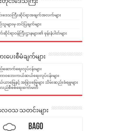
ူးတိုင်းဒေသကြီး
ုင်းဒေသကြီးဆိုင်ရာအချက်အလက်များ
်သူများမှ တင်ပြချက်များ
ဆိုင်ရာဝန်ကြီးဌာနများ၏ ဖုန်းနံပါတ်များ
ားပေးစီမံချက်များ
်ဆောက်ရေးလုပ်ငန်းများ
ာဝဘေးကယ်ဆယ်ရေးလုပ်ငန်းများ
ယာမြေနှင့် အခြားမြေများ သိမ်းဆည်းခံရမှုများ
န်လည်စီစစ်ရေးကော်မတီ
ုးလေဝသ သတင်းများ
Bago