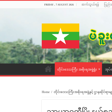
ဆက်သွယ်ရန်
ပြည်
FRIDAY , 7 AUGUST 2026
တိုင်းဒေသကြီး အစိုးရအဖွဲ့ရုံး
အုပ်
Home
/
တိုင်းဒေသကြီးအစိုးရအဖွဲ့နှင့် ဌာနဆိုင်ရာမျ
သာယာဝတီမြို့နယ်စည