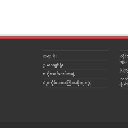
တရားရုံး
တို
များ
ဥပဒေချုပ်ရုံး
ပြည်
ဗဟိုစာရင်းအင်းအဖွဲ့
သက်ဆ
ပဲခူးတိုင်းဒေသကြီးအစိုးရအဖွဲ့
နံပါ