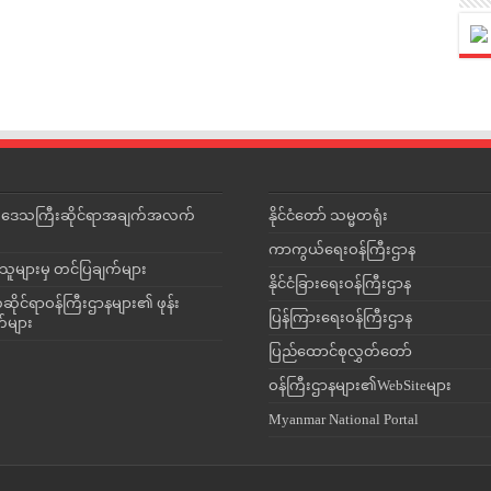
င်းဒေသကြီးဆိုင်ရာအချက်အလက်
နိုင်ငံတော် သမ္မတရုံး
ကာကွယ်ရေးဝန်ကြီးဌာန
သူများမှ တင်ပြချက်များ
နိုင်ငံခြားရေးဝန်ကြီးဌာန
ိုင်ရာဝန်ကြီးဌာနများ၏ ဖုန်း
ပြန်ကြားရေးဝန်ကြီးဌာန
တ်များ
ပြည်ထောင်စုလွှတ်တော်
ဝန်ကြီးဌာနများ၏WebSiteများ
Myanmar National Portal