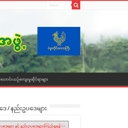
းဟောင်းယဉ်ကျေးမှုဆိုင်ရာများ
ဒေ / နည်းဥပဒေများ
ပဒေများ နှင့် နည်းဥပဒေများကြည့်ရှုရန် >>