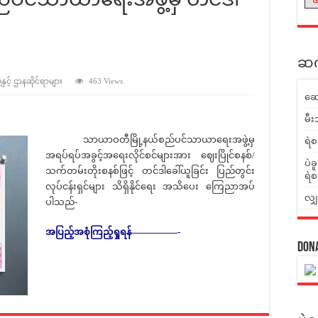
ဆက်
ှင့် ဌာနဆိုင်ရာများ
463 Views
ဆေ
မီး
သာယာဝတီမြို့နယ်စည်ပင်သာယာရေးအဖွဲ့မှ
ရဲစ
အရပ်ရပ်အခွင့်အရေးလိုင်စင်များအား ဈေးပြိုင်စနစ်/
ပဲခ
သက်တမ်းတိုးစနစ်ဖြင့် တင်ဒါခေါ်ယူခြင်း ပြည်တွင်း
ရဲစ
လုပ်ငန်းရှင်များ သိရှိနိုင်ရေး အသိပေး ကြေညာအပ်
လျှ
ပါသည်-
အပြည့်အစုံကြည့်ရှုရန်—————-
Don