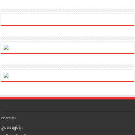
တရားရုံး
ဥပဒေချုပ်ရုံး