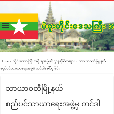
Home
/
တိုင်းဒေသကြီးအစိုးရအဖွဲ့နှင့် ဌာနဆိုင်ရာများ
/
သာယာဝတီမြို့နယ်
စည်ပင်သာယာရေးအဖွဲ့မှ တင်ဒါခေါ်ယူခြင်း
သာယာဝတီမြို့နယ်
စည်ပင်သာယာရေးအဖွဲ့မှ တင်ဒါ