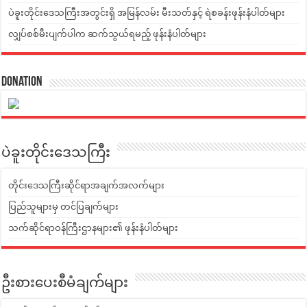
ပဲခူးတိုင်းဒေသကြီးအတွင်းရှိ အမြန်လမ်း မီးသတ်နှင့် ရဲစခန်းဖုန်းနံပါတ်များ
လျှပ်စစ်မီးပျက်ပါက ဆက်သွယ်ရမည့် ဖုန်းနံပါတ်များ
Donation
ပဲခူးတိုင်းဒေသကြီး
တိုင်းဒေသကြီးဆိုင်ရာအချက်အလက်များ
ပြည်သူများမှ တင်ပြချက်များ
သက်ဆိုင်ရာဝန်ကြီးဌာနများ၏ ဖုန်းနံပါတ်များ
ဦးစားပေးစီမံချက်များ