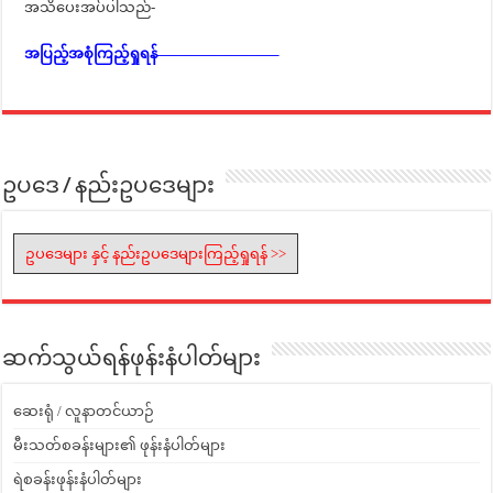
အသိပေးအပ်ပါသည်-
အပြည့်အစုံကြည့်ရှုရန်————————–
ဥပဒေ / နည်းဥပဒေများ
ဥပဒေများ နှင့် နည်းဥပဒေများကြည့်ရှုရန် >>
ဆက်သွယ်ရန်ဖုန်းနံပါတ်များ
ဆေးရုံ / လူနာတင်ယာဉ်
မီးသတ်စခန်းများ၏ ဖုန်းနံပါတ်များ
ရဲစခန်းဖုန်းနံပါတ်များ