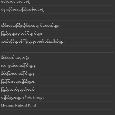
ဗဟိုစာရင်းအင်းအဖွဲ့
ပဲခူးတိုင်းဒေသကြီးအစိုးရအဖွဲ့
တိုင်းဒေသကြီးဆိုင်ရာအချက်အလက်များ
ပြည်သူများမှ တင်ပြချက်များ
သက်ဆိုင်ရာဝန်ကြီးဌာနများ၏ ဖုန်းနံပါတ်များ
နိုင်ငံတော် သမ္မတရုံး
ကာကွယ်ရေးဝန်ကြီးဌာန
နိုင်ငံခြားရေးဝန်ကြီးဌာန
ပြန်ကြားရေးဝန်ကြီးဌာန
ပြည်ထောင်စုလွှတ်တော်
ဝန်ကြီးဌာနများ၏WebSiteများ
Myanmar National Portal