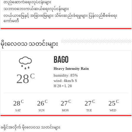
တည်ဆောက်ရေးလုပ်ငန်းများ
သဘာဝဘေးကယ်ဆယ်ရေးလုပ်ငန်းများ
လယ်ယာမြေနှင့် အခြားမြေများ သိမ်းဆည်းခံရမှုများ ပြန်လည်စီစစ်ရေး
ကော်မတီ
မိုးလေဝသ သတင်းများ
Bago
Heavy Intensity Rain
28
C
humidity: 85%
wind: 4km/h S
H 28 • L 28
C
C
C
C
C
28
26
27
27
25
SAT
SUN
MON
TUE
WED
ခရိုင်အလိုက် မိုးလေဝသ သတင်းများ