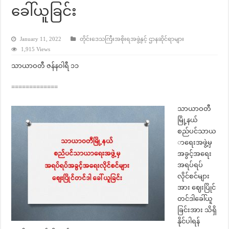
ခေါ်ယူခြင်း
January 11, 2022
တိုင်းဒေသကြီးအစိုးရအဖွဲ့နှင့် ဌာနဆိုင်ရာများ
1,915 Views
သာယာဝတီ ဇန်နဝါရီ ၁၁
=============
သာယာဝတီ
မြို့နယ်
စည်ပင်သာယ
ာရေးအဖွဲ့မှ
အခွင့်အရေး
အရပ်ရပ်
လိုင်စင်များ
အား ဈေးပြိုင်
တင်ဒါခေါ်ယူ
ခြင်းအား သိရှိ
နိုင်ပါရန်