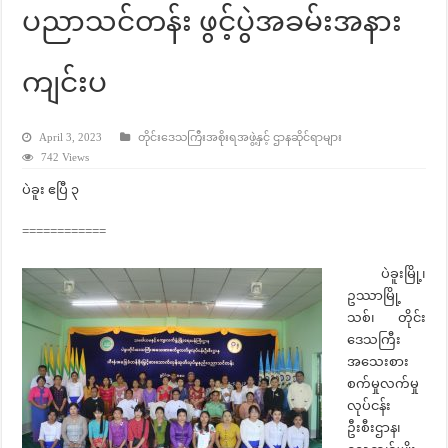
ပညာသင်တန်း ဖွင့်ပွဲအခမ်းအနား
ကျင်းပ
April 3, 2023
တိုင်းဒေသကြီးအစိုးရအဖွဲ့နှင့် ဌာနဆိုင်ရာများ
742 Views
ပဲခူး ဧပြီ ၃
============
ပဲခူးမြို့၊
ဥဿာမြို့
သစ်၊ တိုင်း
ဒေသကြီး
အသေးစား
စက်မှုလက်မှု
လုပ်ငန်း
ဦးစီးဌာန၊