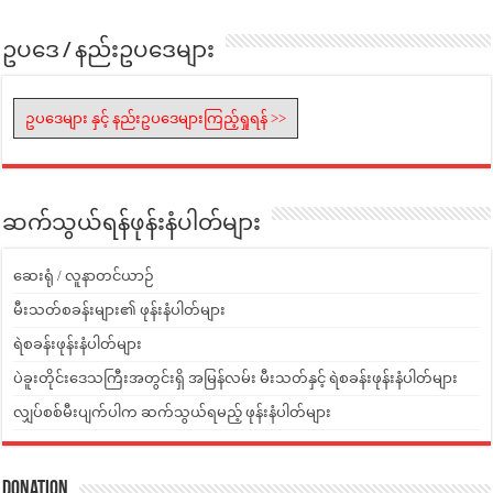
ဥပဒေ / နည်းဥပဒေများ
ဥပဒေများ နှင့် နည်းဥပဒေများကြည့်ရှုရန် >>
ဆက်သွယ်ရန်ဖုန်းနံပါတ်များ
ဆေးရုံ / လူနာတင်ယာဉ်
မီးသတ်စခန်းများ၏ ဖုန်းနံပါတ်များ
ရဲစခန်းဖုန်းနံပါတ်များ
ပဲခူးတိုင်းဒေသကြီးအတွင်းရှိ အမြန်လမ်း မီးသတ်နှင့် ရဲစခန်းဖုန်းနံပါတ်များ
လျှပ်စစ်မီးပျက်ပါက ဆက်သွယ်ရမည့် ဖုန်းနံပါတ်များ
Donation