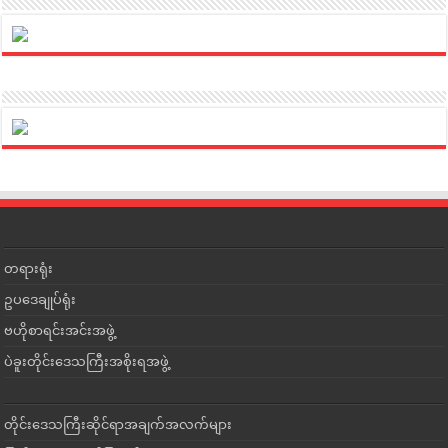
တရားရုံး
ဥပဒေချုပ်ရုံး
ဗဟိုစာရင်းအင်းအဖွဲ့
ပဲခူးတိုင်းဒေသကြီးအစိုးရအဖွဲ့
တိုင်းဒေသကြီးဆိုင်ရာအချက်အလက်များ