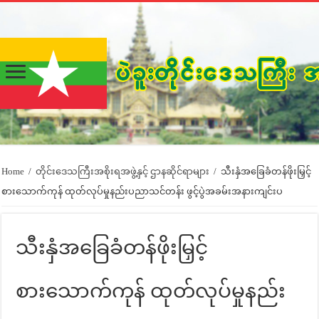
Home
/
တိုင်းဒေသကြီးအစိုးရအဖွဲ့နှင့် ဌာနဆိုင်ရာများ
/
သီးနှံအခြေခံတန်ဖိုးမြှင့်
စားသောက်ကုန် ထုတ်လုပ်မှုနည်းပညာသင်တန်း ဖွင့်ပွဲအခမ်းအနားကျင်းပ
သီးနှံအခြေခံတန်ဖိုးမြှင့်
စားသောက်ကုန် ထုတ်လုပ်မှုနည်း