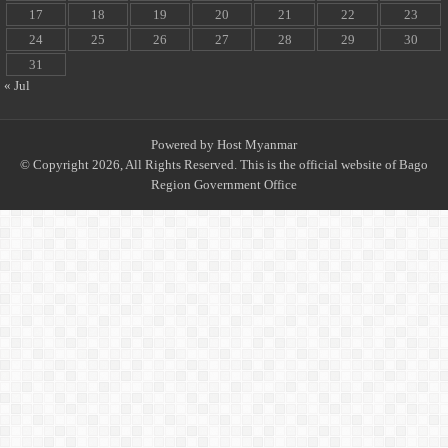
17
18
19
20
21
22
23
24
25
26
27
28
29
30
31
« Jul
Powered by
Host Myanmar
© Copyright 2026, All Rights Reserved. This is the official website of Bago
Region Government Office