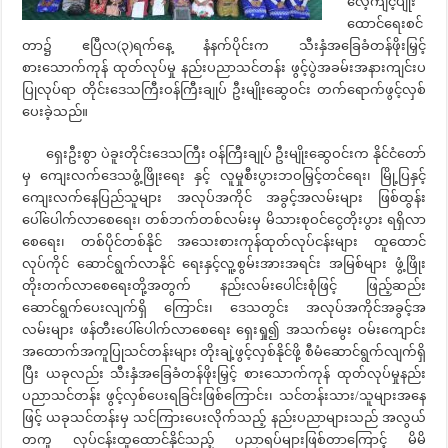
လေ့ကျင့်ပျိုး
ထောင်ရေးစင်
တာ၌ ဧပြီလ(၃)ရက်နေ့ နံနက်ပိုင်းက သီးနှံအခြေခံတန်ဖိုးမြှင့်
စားသောက်ကုန် ထုတ်လုပ်မှု နည်းပညာသင်တန်း ဖွင့်ပွဲအခမ်းအနားကျင်းပ
ပြုလုပ်ရာ တိုင်းဒေသကြီးဝန်ကြီးချုပ် ဦးမျိုးဆွေဝင်း တက်ရောက်ဖွင့်လှစ်
ပေးခဲ့သည်။
ရှေးဦးစွာ ပဲခူးတိုင်းဒေသကြီး ဝန်ကြီးချုပ် ဦးမျိုးဆွေဝင်းက နိုင်ငံတော်
မှ ကျေးလက်ဒေသဖွံ့ဖြိုးရေး နှင့် လူမှုစီးပွားဘဝမြှင့်တင်ရေး၊ မြို့ပြနှင့်
ကျေးလက်နေပြည်သူများ အလုပ်အကိုင် အခွင့်အလမ်းများ ဖြစ်ထွန်း
ပေါ်ပေါက်လာစေရေး၊ တစ်ဘက်တစ်လမ်းမှ မိသားစုဝင်ငွေတိုးပွား ရရှိလာ
စေရေး၊ တစ်ပိုင်တစ်နိုင် အသေးစားကုန်ထုတ်လုပ်ငန်းများ ထူထောင်
လုပ်ကိုင် ဆောင်ရွက်လာနိုင် ရေးနှင့်လူ့စွမ်းအားအရင်း အမြစ်များ ဖွံ့ဖြိုး
တိုးတက်လာစေရေးတို့အတွက် နည်းလမ်းပေါင်းစုံဖြင့် ဖြည့်ဆည်း
ဆောင်ရွက်ပေးလျက်ရှိ ကြောင်း၊ ဒေသတွင်း အလုပ်အကိုင်အခွင့်အ
လမ်းများ ဖန်တီးပေါ်ပေါက်လာစေရေး ရှေးရှု၍ အသက်မွေး ဝမ်းကျောင်း
အထောက်အကူပြုသင်တန်းများ တိုးချဲ့ဖွင့်လှစ်နိုင်ဖို့ စီမံဆောင်ရွက်လျက်ရှိ
ပြီး ယခုလည်း သီးနှံအခြေခံတန်ဖိုးမြှင့် စားသောက်ကုန် ထုတ်လုပ်မှုနည်း
ပညာသင်တန်း ဖွင့်လှစ်ပေးရခြင်းဖြစ်ကြောင်း၊ သင်တန်းသား/သူများအနေ
ဖြင့် ယခုသင်တန်းမှ သင်ကြားပေးလိုက်သည့် နည်းပညာများသည် အလွယ်
တကူ လုပ်ငန်းထူထောင်နိုင်သည့် ပညာရပ်များဖြစ်တာကြောင့် မိမိ