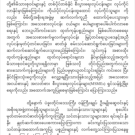
တို့၏မိသားစုဝင်များနှင့် တစ်ပိုင်တစ်နိုင် စီးပွားရေးလုပ်ငန်းများ လုပ်ကိုင်
လာနိုင်မှာဖြစ်ကြောင်း၊ ကိုယ်ပိုင်လုပ်ငန်းထူထောင် လုပ်ကိုင်သူများ ကို
လည်း မိမိတို့အစိုးရအဖွဲ့မှ ဆက်လက်ကူညီ ထောက်ပံ့ပေးသွားမှာ
ဖြစ်ကြောင်း၊ အသေးစားလုပ်ငန်း ငယ်များ ပေါများစွာပေါ်ပေါက်လာစေ
ရေးနှင့် ဘေးဥပါဒ်ကင်းသော ထုတ်ကုန်ပစ္စည်းများ ဖြစ်ပေါ်လာစေရေး
အတွက် အသေးစားစက်မှုလက်မှုလုပ်ငန်း မြှင့်တင်ရေးဥပဒေနှင့်အညီ
လုပ်ငန်းမှတ်ပုံတင်ပေးခြင်း၊ ဓာတ်ခွဲ စမ်းသပ်ဆောင်ရွက်ပေးခြင်းများကို
ဆက်လက်ဆောင်ရွက်ပေးသွားမည်ဖြစ်ကြောင်း၊ သွင်းကုန် အစားထိုး
ထုတ်ကုန်ပစ္စည်းများ ထုတ်လုပ်ရောင်းချလာ နိုင်မှာဖြစ်သည့်အတွက်
မိသားစုဝင်ငွေတိုးပွားရရှိလာမှာ ဖြစ်သလို တိုင်းပြည်အတွက်လည်း
စားသောက်ကုန်ပစ္စည်းများကို ပြည်ပမှမှာယူတင်သွင်းရခြင်း ကင်းဝေး ပြီး
နိုင်ငံခြားသုံးငွေကိုလည်း လျှော့ချပြီးသားဖြစ်သည့်အပြင် အသေးစား၊
အငယ်စားနှင့် အလတ်စား စီးပွားရေးလုပ်ငန်းများ(MSMEs) ရှင်သန်ဖွံ့ဖြိုး
ရေးကိုလည်း အထောက်အကူပြုစေမှာဖြစ်ကြောင်း ပြောကြားသည်။
ထို့နောက် ပဲခူးတိုင်းဒေသကြီး ဝန်ကြီးချုပ် ဦးမျိုးဆွေဝင်းနှင့်
အစိုးရအဖွဲ့တာဝန်ရှိသူများသည် သင်တန်းသား/သူများနှင့် စုပေါင်း
မှတ်တမ်းတင်ဓာတ်ပုံရိုက်ကူးကြပြီး သင်တန်းသား/သူများအား ရင်းရင်း နှီး
နှီး နှုတ်ဆက်အားပေးစကားပြောကြားကာ ခင်းကျင်းပြသထားသော
သင်တန်းအထောက်အကူပြု ပစ္စည်းများနှင့် လက်တွေ့သင်ကြားပြသနေမှု