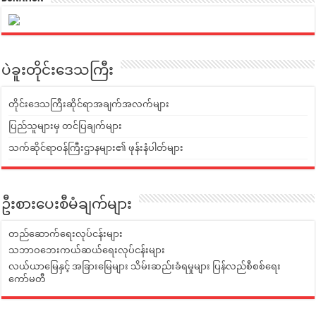
ပဲခူးတိုင်းဒေသကြီး
တိုင်းဒေသကြီးဆိုင်ရာအချက်အလက်များ
ပြည်သူများမှ တင်ပြချက်များ
သက်ဆိုင်ရာဝန်ကြီးဌာနများ၏ ဖုန်းနံပါတ်များ
ဦးစားပေးစီမံချက်များ
တည်ဆောက်ရေးလုပ်ငန်းများ
သဘာဝဘေးကယ်ဆယ်ရေးလုပ်ငန်းများ
လယ်ယာမြေနှင့် အခြားမြေများ သိမ်းဆည်းခံရမှုများ ပြန်လည်စီစစ်ရေး
ကော်မတီ