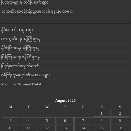
ပြည်သူများမှ တင်ပြချက်များ
သက်ဆိုင်ရာဝန်ကြီးဌာနများ၏ ဖုန်းနံပါတ်များ
နိုင်ငံတော် သမ္မတရုံး
ကာကွယ်ရေးဝန်ကြီးဌာန
နိုင်ငံခြားရေးဝန်ကြီးဌာန
ပြန်ကြားရေးဝန်ကြီးဌာန
ပြည်ထောင်စုလွှတ်တော်
ဝန်ကြီးဌာနများ၏WebSiteများ
Myanmar National Portal
August 2026
M
T
W
T
F
S
S
1
2
3
4
5
6
7
8
9
10
11
12
13
14
15
16