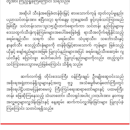
တို့အား ကြည့်ရှုခဲ့ကြကြောင်း သိရသည်။
အဆိုပါ သီးနှံအခြေခံတန်ဖိုးမြှင့် စားသောက်ကုန် ထုတ်လုပ်မှုနည်း
ပညာသင်တန်းအား ဧပြီလ(၃) ရက်နေ့မှ (၇)နေ့အထိ ဖွင့်လှစ်သင်ကြားမည်
ဖြစ်ပြီး သင်တန်းသား/သူ(၁၅)ဦးတက်ရောက်ကာ သင်တန်း နည်းပြများမှ
ဒေသထွက်သီးနှံကုန်ကြမ်းများအပေါ်အခြေခံ၍ ရာသီအလိုက်ရရှိနိုင်သည့်
ခရမ်းချဉ်သီး၊ သရက် သီး၊ မရမ်းသီး၊ သံပုရာသီး၊ သင်္ဘောသီးနှင့်
နာနတ်သီး စသည့်သီးနှံများကို တန်ဖိုးမြှင့်စားသောက် ကုန်များ ဖြစ်သည့်
ယိုနှင့် ဖျော်ရည်များအဖြစ် ပြုလုပ်နည်းများအပြင် ခရမ်းချဉ်သီးဆော့စ်၊ ဂျ
ယ်လီနှင့် ပြောင်းဖူး ပေါက်ပေါက် ပြုလုပ်နည်းများကိုလည်း ထည့်သွင်း
သင်ကြားပေးသွားမည်ဖြစ်ကြောင်း သိရှိရ သည်။
ဆက်လက်၍ တိုင်းဒေသကြီး ဝန်ကြီးချုပ် ဦးမျိုးဆွေဝင်းသည်
အစိုးရအဖွဲ့တာဝန်ရှိသူများနှင့်အတူ ဗုဒ္ဓ အသံဓမ္မဗိမာန်တော်ကြီးတွင်
အစိုးရပါဠိပထမပြန်စာမေးပွဲ ကြီးကြပ်‌ရေးဆရာတော်များနှင့် ပထမကြီး
တန်း ဖြေဆိုကြနေသည့် သံဃာတော်၊ သီလရှင်အပါး(၂၁၀)ပါးအား နဝကမ္မ
အလှူငွေများလှူဒါန်းခြင်းနှင့် နေ့ဆွမ်း ဆက်ကပ်လှူဒါန်းခြင်းများ ပြုလုပ်ခဲ့
ကြကြောင်း သတင်းရရှိသည်။