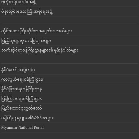
ဗဟိုစာရင်းအင်းအဖွဲ့
ပဲခူးတိုင်းဒေသကြီးအစိုးရအဖွဲ့
တိုင်းဒေသကြီးဆိုင်ရာအချက်အလက်များ
ပြည်သူများမှ တင်ပြချက်များ
သက်ဆိုင်ရာဝန်ကြီးဌာနများ၏ ဖုန်းနံပါတ်များ
နိုင်ငံတော် သမ္မတရုံး
ကာကွယ်ရေးဝန်ကြီးဌာန
နိုင်ငံခြားရေးဝန်ကြီးဌာန
ပြန်ကြားရေးဝန်ကြီးဌာန
ပြည်ထောင်စုလွှတ်တော်
ဝန်ကြီးဌာနများ၏WebSiteများ
Myanmar National Portal