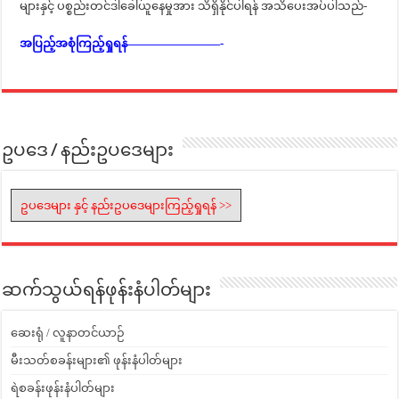
များနှင့် ပစ္စည်းတင်ဒါခေါ်ယူနေမှုအား သိရှိနိုင်ပါရန် အသိပေးအပ်ပါသည်-
အပြည့်အစုံကြည့်ရှုရန်————————-
ဥပဒေ / နည်းဥပဒေများ
ဥပဒေများ နှင့် နည်းဥပဒေများကြည့်ရှုရန် >>
ဆက်သွယ်ရန်ဖုန်းနံပါတ်များ
ဆေးရုံ / လူနာတင်ယာဉ်
မီးသတ်စခန်းများ၏ ဖုန်းနံပါတ်များ
ရဲစခန်းဖုန်းနံပါတ်များ