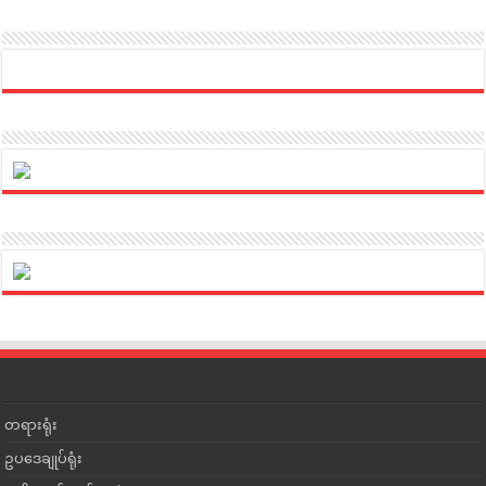
တရားရုံး
ဥပဒေချုပ်ရုံး