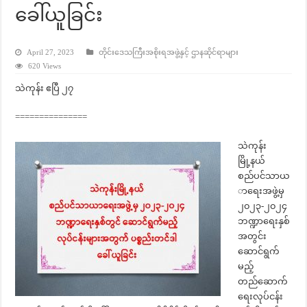
ခေါ်ယူခြင်း
April 27, 2023
တိုင်းဒေသကြီးအစိုးရအဖွဲ့နှင့် ဌာနဆိုင်ရာများ
620 Views
သဲကုန်း ဧပြီ ၂၇
===============
သဲကုန်း
မြို့နယ်
စည်ပင်သာယ
ာရေးအဖွဲ့မှ
၂၀၂၃-၂၀၂၄
ဘဏ္ဍာရေးနှစ်
အတွင်း
ဆောင်ရွက်
မည့်
တည်ဆောက်
ရေးလုပ်ငန်း