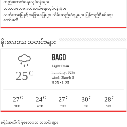
တည်ဆောက်ရေးလုပ်ငန်းများ
သဘာဝဘေးကယ်ဆယ်ရေးလုပ်ငန်းများ
လယ်ယာမြေနှင့် အခြားမြေများ သိမ်းဆည်းခံရမှုများ ပြန်လည်စီစစ်ရေး
ကော်မတီ
မိုးလေဝသ သတင်းများ
Bago
Light Rain
25
C
humidity: 92%
wind: 3km/h S
H 25 • L 25
C
C
C
C
C
27
24
27
30
28
TUE
WED
THU
FRI
SAT
ခရိုင်အလိုက် မိုးလေဝသ သတင်းများ