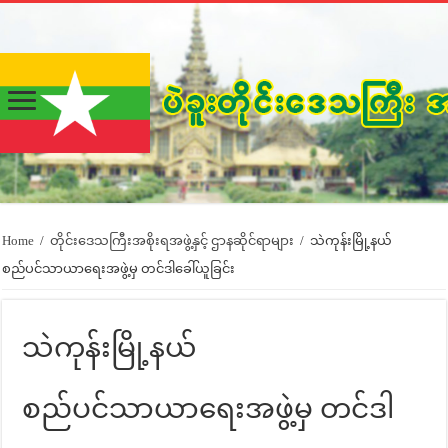
Home
/
တိုင်းဒေသကြီးအစိုးရအဖွဲ့နှင့် ဌာနဆိုင်ရာများ
/
သဲကုန်းမြို့နယ်
စည်ပင်သာယာရေးအဖွဲ့မှ တင်ဒါခေါ်ယူခြင်း
သဲကုန်းမြို့နယ်
စည်ပင်သာယာရေးအဖွဲ့မှ တင်ဒါ