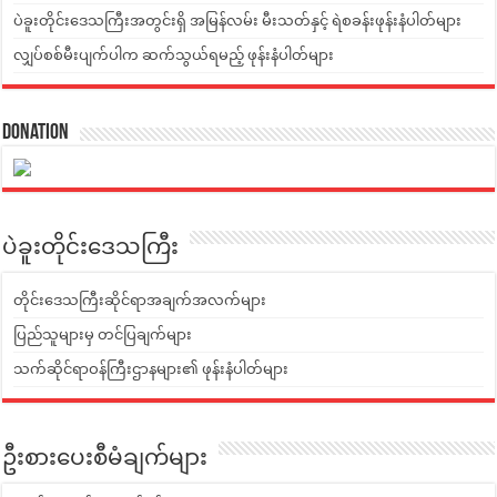
ပဲခူးတိုင်းဒေသကြီးအတွင်းရှိ အမြန်လမ်း မီးသတ်နှင့် ရဲစခန်းဖုန်းနံပါတ်များ
လျှပ်စစ်မီးပျက်ပါက ဆက်သွယ်ရမည့် ဖုန်းနံပါတ်များ
Donation
ပဲခူးတိုင်းဒေသကြီး
တိုင်းဒေသကြီးဆိုင်ရာအချက်အလက်များ
ပြည်သူများမှ တင်ပြချက်များ
သက်ဆိုင်ရာဝန်ကြီးဌာနများ၏ ဖုန်းနံပါတ်များ
ဦးစားပေးစီမံချက်များ