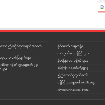
င်းဒေသကြီးဆိုင်ရာအချက်အလက်
နိုင်ငံတော် သမ္မတရုံး
ကာကွယ်ရေးဝန်ကြီးဌာန
သူများမှ တင်ပြချက်များ
နိုင်ငံခြားရေးဝန်ကြီးဌာန
ိုင်ရာဝန်ကြီးဌာနများ၏ ဖုန်း
ပြန်ကြားရေးဝန်ကြီးဌာန
တ်များ
ပြည်ထောင်စုလွှတ်တော်
ဝန်ကြီးဌာနများ၏WebSiteများ
Myanmar National Portal