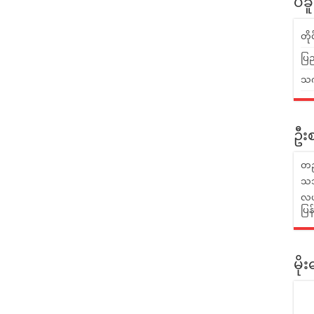
ပဲခ
တိ
ပြည
သက်
ဦးစ
တည
သဘ
လယ်
ပြ
မိ