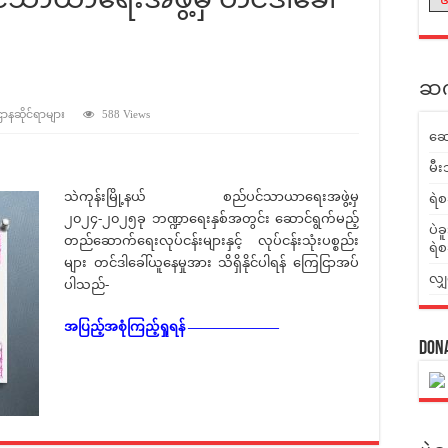
ဆက်
 ဌာနဆိုင်ရာများ
588 Views
ဆေ
မီး
သဲကုန်းမြို့နယ် စည်ပင်သာယာရေးအဖွဲ့မှ
ရဲစ
၂၀၂၄-၂၀၂၅ခု ဘဏ္ဍာရေးနှစ်အတွင်း ဆောင်ရွက်မည့်
ပဲခ
တည်ဆောက်ရေးလုပ်ငန်းများနှင့် လုပ်ငန်းသုံးပစ္စည်း
ရဲစ
များ တင်ဒါခေါ်ယူနေမှုအား သိရှိနိုင်ပါရန် ကြေငြာအပ်
လျှ
ပါသည်-
အပြည့်အစုံကြည့်ရှုရန် ———————
Don