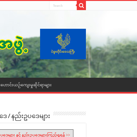
းဟောင်းယဉ်ကျေးမှုဆိုင်ရာများ
ဒေ / နည်းဥပဒေများ
ပဒေများ နှင့် နည်းဥပဒေများကြည့်ရှုရန် >>