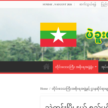
ဆက်သွယ်ရန်
ပြည်
SUNDAY , 9 AUGUST 2026
တိုင်းဒေသကြီး အစိုးရအဖွဲ့ရုံး
အုပ်
Home
/
တိုင်းဒေသကြီးအစိုးရအဖွဲ့နှင့် ဌာနဆိုင်ရာမျ
သဲကုန်းမြို့နယ် စည်ပ