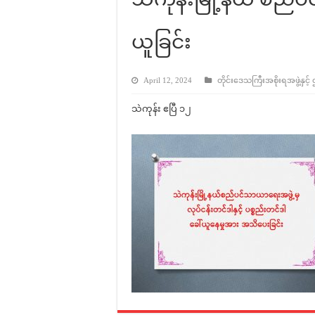
ယူခြင်း
April 12, 2024
တိုင်းဒေသကြီးအစိုးရအဖွဲ့နှင့်
သဲကုန်း ဧပြီ ၁၂