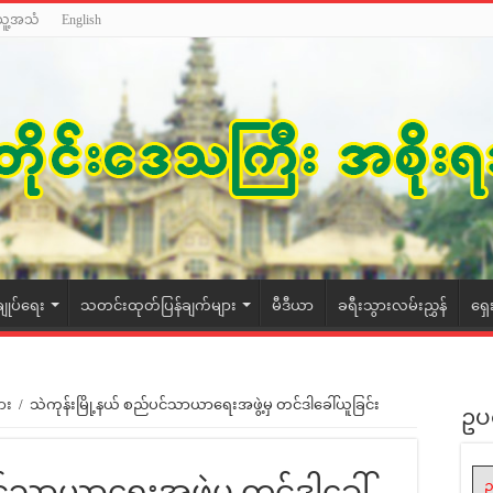
သူ့အသံ
English
ချုပ်ရေး
သတင်းထုတ်ပြန်ချက်များ
မီဒီယာ
ခရီးသွားလမ်းညွှန်
ရှေ
ား
/
သဲကုန်းမြို့နယ် စည်ပင်သာယာရေးအဖွဲ့မှ တင်ဒါခေါ်ယူခြင်း
ဥပ
င်သာယာရေးအဖွဲ့မှ တင်ဒါခေါ်
ဥ