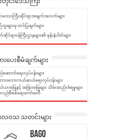
ူးတိုင်းဒေသကြီး
ုင်းဒေသကြီးဆိုင်ရာအချက်အလက်များ
်သူများမှ တင်ပြချက်များ
ဆိုင်ရာဝန်ကြီးဌာနများ၏ ဖုန်းနံပါတ်များ
ားပေးစီမံချက်များ
်ဆောက်ရေးလုပ်ငန်းများ
ာဝဘေးကယ်ဆယ်ရေးလုပ်ငန်းများ
ယာမြေနှင့် အခြားမြေများ သိမ်းဆည်းခံရမှုများ
န်လည်စီစစ်ရေးကော်မတီ
ုးလေဝသ သတင်းများ
Bago