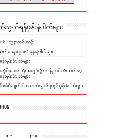
သွယ်ရန်ဖုန်းနံပါတ်များ
းရုံ / လူနာတင်ယာဉ်
သတ်စခန်းများ၏ ဖုန်းနံပါတ်များ
ခန်းဖုန်းနံပါတ်များ
ူးတိုင်းဒေသကြီးအတွင်းရှိ အမြန်လမ်း မီးသတ်နှင့်
ခန်းဖုန်းနံပါတ်များ
ပ်စစ်မီးပျက်ပါက ဆက်သွယ်ရမည့် ဖုန်းနံပါတ်များ
ation