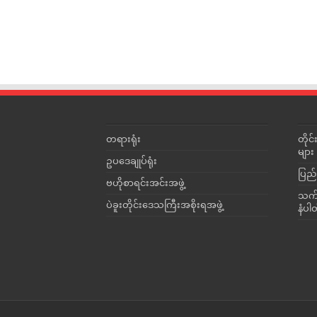
တရားရုံး
တို
များ
ဥပဒေချုပ်ရုံး
ပြည်
ဗဟိုစာရင်းအင်းအဖွဲ့
သက်ဆ
ပဲခူးတိုင်းဒေသကြီးအစိုးရအဖွဲ့
နံပါ