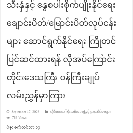
သီးနှံနှင့် နွေစပါးစိုက်ပျိုးနိုင်ရေး
ချောင်းပိတ်/မြောင်းပိတ်လုပ်ငန်း
များ ဆောင်ရွက်နိုင်ရေး ကြိုတင်
ပြင်ဆင်ထားရန် လိုအပ်ကြောင်း
တိုင်းဒေသကြီး ဝန်ကြီးချုပ်
လမ်းညွှန်မှာကြား
September 17, 2023
တိုင်းဒေသကြီးအစိုးရအဖွဲ့နှင့် ဌာနဆိုင်ရာများ
783 Views
ပဲခူး စက်တင်ဘာ ၁၇