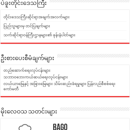
ပဲခူးတိုင်းဒေသကြီး
တိုင်းဒေသကြီးဆိုင်ရာအချက်အလက်များ
ပြည်သူများမှ တင်ပြချက်များ
သက်ဆိုင်ရာဝန်ကြီးဌာနများ၏ ဖုန်းနံပါတ်များ
ဦးစားပေးစီမံချက်များ
တည်ဆောက်ရေးလုပ်ငန်းများ
သဘာဝဘေးကယ်ဆယ်ရေးလုပ်ငန်းများ
လယ်ယာမြေနှင့် အခြားမြေများ သိမ်းဆည်းခံရမှုများ ပြန်လည်စီစစ်ရေး
ကော်မတီ
မိုးလေဝသ သတင်းများ
Bago