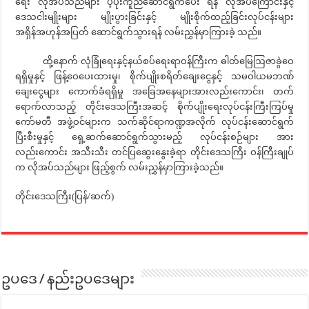
ရေး လိုအပ်သည်များ ပံ့ပိုးကူညီဆောင်ရွက်ပေး ရန် လိုအပ်ကြောင်းနှင့်
ဒေသငါးမျိုးများ မျိုးပွားခြင်းနှင့် မျိုးစိုက်ထည့်ခြင်းလုပ်ငန်းများ
အရှိန်အဟုန်အပြတ် ဆောင်ရွက်သွားရန် လမ်းညွှန်မှာကြားခဲ့ သည်။
ထို့နောက် လုံခြုံရေးနှင့်နယ်စပ်ရေးရာဝန်ကြီးက ဓါတ်မြေဩဇာခွဲဝေ
ရရှိမှုနှင့် ဖြန့်ဝေပေးထားမှု၊ စိုက်ပျိုးစရိတ်ချေးငွေနှင့် သမဝါယမဘဏ်
ချေးငွေများ ကောက်ခံရရှိမှု အခြေအနေများအားလည်းကောင်း၊ တက်
ရောက်လာသည့် တိုင်းဒေသကြီးအဆင့် စိုက်ပျိုးရေးလုပ်ငန်းကြီးကြပ်မှု
ကော်မတီ အဖွဲ့ဝင်များက သက်ဆိုင်ရာကဏ္ဍအလိုက် လုပ်ငန်းဆောင်ရွက်
ပြီးစီးမှုနှင့် ရှေ့ဆက်ဆောင်ရွက်သွားမည့် လုပ်ငန်းစဉ်များ အား
လည်းကောင်း အသီးသီး တင်ပြဆွေးနွေးခဲ့ရာ တိုင်းဒေသကြီး ဝန်ကြီးချုပ်
က လိုအပ်သည်များ ဖြည့်စွက် လမ်းညွှန်မှာကြားခဲ့သည်။
တိုင်းဒေသကြီး(ပြန်/ဆက်)
ဥပဒေ / နည်းဥပဒေများ