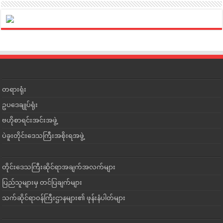
တရားရုံး
ဥပဒေချုပ်ရုံး
ဗဟိုစာရင်းအင်းအဖွဲ့
ပဲခူးတိုင်းဒေသကြီးအစိုးရအဖွဲ့
တိုင်းဒေသကြီးဆိုင်ရာအချက်အလက်များ
ပြည်သူများမှ တင်ပြချက်များ
သက်ဆိုင်ရာဝန်ကြီးဌာနများ၏ ဖုန်းနံပါတ်များ