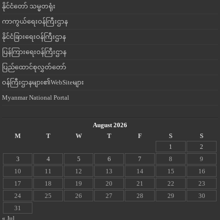
နိုင်ငံတော် သမ္မတရုံး
ကာကွယ်ရေးဝန်ကြီးဌာန
နိုင်ငံခြားရေးဝန်ကြီးဌာန
ပြန်ကြားရေးဝန်ကြီးဌာန
ပြည်ထောင်စုလွှတ်တော်
ဝန်ကြီးဌာနများ၏WebSiteများ
Myanmar National Portal
August 2026
M
T
W
T
F
S
S
1
2
3
4
5
6
7
8
9
10
11
12
13
14
15
16
17
18
19
20
21
22
23
24
25
26
27
28
29
30
31
« Jul