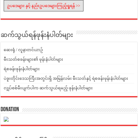
ဥပဒေများ နှင့် နည်းဥပဒေများကြည့်ရှုရန် >>
ဆက်သွယ်ရန်ဖုန်းနံပါတ်များ
ဆေးရုံ / လူနာတင်ယာဉ်
မီးသတ်စခန်းများ၏ ဖုန်းနံပါတ်များ
ရဲစခန်းဖုန်းနံပါတ်များ
ပဲခူးတိုင်းဒေသကြီးအတွင်းရှိ အမြန်လမ်း မီးသတ်နှင့် ရဲစခန်းဖုန်းနံပါတ်များ
လျှပ်စစ်မီးပျက်ပါက ဆက်သွယ်ရမည့် ဖုန်းနံပါတ်များ
Donation