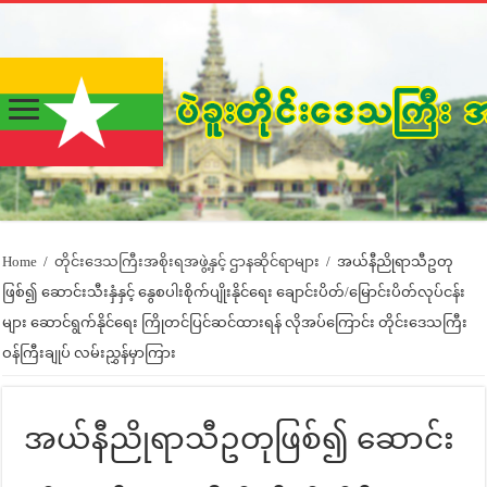
Home
/
တိုင်းဒေသကြီးအစိုးရအဖွဲ့နှင့် ဌာနဆိုင်ရာများ
/
အယ်နီညိုရာသီဥတု
ဖြစ်၍ ဆောင်းသီးနှံနှင့် နွေစပါးစိုက်ပျိုးနိုင်ရေး ချောင်းပိတ်/မြောင်းပိတ်လုပ်ငန်း
များ ဆောင်ရွက်နိုင်ရေး ကြိုတင်ပြင်ဆင်ထားရန် လိုအပ်ကြောင်း တိုင်းဒေသကြီး
ဝန်ကြီးချုပ် လမ်းညွှန်မှာကြား
အယ်နီညိုရာသီဥတုဖြစ်၍ ဆောင်း