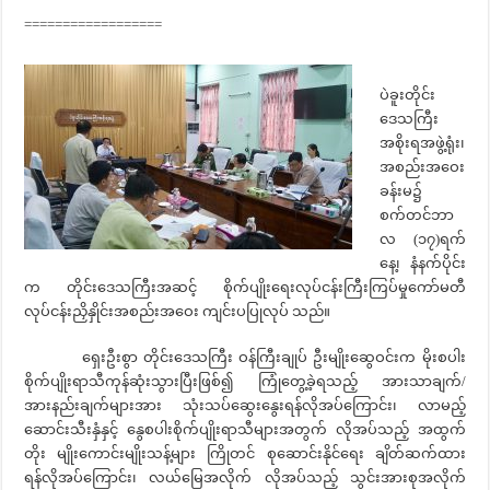
==================
ပဲခူးတိုင်း
ဒေသကြီး
အစိုးရအဖွဲ့ရုံး၊
အစည်းအဝေး
ခန်းမ၌
စက်တင်ဘာ
လ (၁၇)ရက်
နေ့၊ နံနက်ပိုင်း
က တိုင်းဒေသကြီးအဆင့် စိုက်ပျိုးရေးလုပ်ငန်းကြီးကြပ်မှုကော်မတီ
လုပ်ငန်းညှိနှိုင်းအစည်းအဝေး ကျင်းပပြုလုပ် သည်။
ရှေးဦးစွာ တိုင်းဒေသကြီး ဝန်ကြီးချုပ် ဦးမျိုးဆွေဝင်းက မိုးစပါး
စိုက်ပျိုးရာသီကုန်ဆုံးသွားပြီးဖြစ်၍ ကြုံတွေ့ခဲ့ရသည့် အားသာချက်/
အားနည်းချက်များအား သုံးသပ်ဆွေးနွေးရန်လိုအပ်ကြောင်း၊ လာမည့်
ဆောင်းသီးနှံနှင့် နွေစပါးစိုက်ပျိုးရာသီများအတွက် လိုအပ်သည့် အထွက်
တိုး မျိုးကောင်းမျိုးသန့်များ ကြိုတင် စုဆောင်းနိုင်ရေး ချိတ်ဆက်ထား
ရန်လိုအပ်ကြောင်း၊ လယ်မြေအလိုက် လိုအပ်သည့် သွင်းအားစုအလိုက်