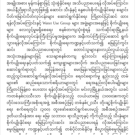
အချိုးအစား မှန်ကန်စွာဖြင့် သုံးစွဲနိုင်ရေး အသိပညာပေးရန် လိုအပ်ကြောင်း၊
အယ်နီညိုရာသီဥတုဖြစ်၍ ဆောင်း သီးနှံနှင့် နွေစပါးစိုက်ပျိုးနိုင်ရေး ချောင်း
ပိတ်/မြောင်းပိတ်လုပ်ငန်းများ ဆောင်ရွက်နိုင်ရေး ကြိုတင်ပြင်ဆင် ထား
ရန်လိုအပ်ကြောင်းနှင့် Water Use Group များ အဖွဲ့များအနေဖြင့် စိုက်ပျိုးရေ
များ လေလွင့်မှုမရှိစေရေး စနစ်တကျသုံးစွဲရန် သက်ဆိုင်ရာမြို့နယ်
စိုက်ပျိုးရေးလုပ်ငန်းကြီးကြပ်မှုအဖွဲ့များက အနီးကပ်ကြီးကြပ်ဆောင် ရွက်
သွားရန်လိုအပ်ကြောင်း၊ စိုက်ပျိုးရေးကဏ္ဍနှင့်ပတ်သက်၍ မြေပြင်ကွင်း
ဆင်း အသိပညာပေးရာတွင် တောင်သူများနားလည်လွယ်သည့်
အသုံးအနှုန်းများဖြင့် သေချာစနစ်တကျ ရှင်းလင်း ပြောကြားရန်နှင့်
စိုက်ပျိုးရေးနှင့်ပတ်သက်၍ ကျေးရွာများအလိုက် အသိပညာပေးခြင်းများ
ဆောင်ရွက်ရာတွင် အပြန်အလှန် မေးမြန်း/ဖြေကြားခြင်းများလည်း
ထည့်သွင်းဆောင်ရွက်ရန်လိုအပ်ကြောင်း၊ ရေဝင်ရောက်မှု နည်းသည့် တမံ
များ၏ ဆည်ရေသောက်ဧရိယာများတွင် ရေအနည်းလိုစပါးမျိုးများ
ကြိုတင်ဖြန့်ဝေ ပေးထား ရန်လိုအပ်ကြောင်း၊ မင်းလှမြို့နယ်အတွင်း ယခင်
ကတစ်နှစ်(၁)သီးသာ စိုက်ပျိုးနိုင်ခဲ့သည့် လယ်ယာမြေ (၁၀၀၀)ဧကတွင်
တိုင်းဒေသကြီးအစိုးရအဖွဲ့ အစီအစဉ်ဖြင့် တစ်နှစ်(၂)သီး တိုးချဲ့စိုက်ပျိုးနိုင်
ရေး စက်ရေတွင်း (၃၀၀) တူးဖော်ဆောင်ရွက်ပေးမည့် အစီအစဉ်အပေါ်
ဒုတိယသီးနှံအား ရေ၊ မြေ၊ သဘာဝ၊ ရာသီဥတုနှင့် ကိုက်ညီသည့် သီးနှံများ
စိုက်ပျိုးနိုင်ရေး မြေပြင်ကွင်းဆင်း အသိပညာပေးရန် လိုအပ်ကြောင်း၊
မွေးမြူရေး ကဏ္ဍနှင့်ပတ်သက်၍ တစ်ပိုင်တစ်နိုင်မှ စီးပွားဖြစ်မွေးမြူနိုင်