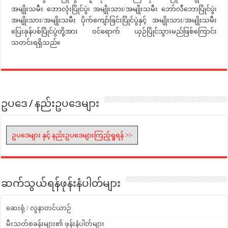
အမျိုးသမီး ဘောလုံးပြိုင်ပွဲ၊ အမျိုးသား/အမျိုးသမီး ဘော်လီဘောပြိုင်ပွဲ၊
အမျိုးသား/အမျိုးသမီး ပိုက်ကျော်ခြင်းပြိုင်ပွဲနှင့် အမျိုးသား/အမျိုးသမီး
ပြေးခုန်ပစ်ပြိုင်ပွဲတို့အား ဝင်ရောက် ယှဉ်ပြိုင်သွားမည်ဖြစ်ကြောင်း
သတင်းရရှိသည်။
ဥပဒေ / နည်းဥပဒေများ
ဥပဒေများ နှင့် နည်းဥပဒေများကြည့်ရှုရန် >>
ဆက်သွယ်ရန်ဖုန်းနံပါတ်များ
ဆေးရုံ / လူနာတင်ယာဉ်
မီးသတ်စခန်းများ၏ ဖုန်းနံပါတ်များ