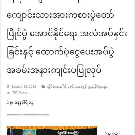
ကျောင်းသားအားကစားပွဲတော်
ပြိုင်ပွဲ အောင်နိုင်ရေး အလံအပ်နှင်း
ခြင်းနှင့် ထောက်ပံ့ငွေပေးအပ်ပွဲ
အခမ်းအနားကျင်းပပြုလုပ်
January 19, 2023
တိုင်းဒေသကြီးအစိုးရအဖွဲ့နှင့် ဌာနဆိုင်ရာများ
787 Views
ပဲခူး ဇန်နဝါရီ ၁၃
====================
ပဲခူးတိုင်း