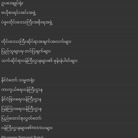
ဥပဒေချုပ်ရုံး
ဗဟိုစာရင်းအင်းအဖွဲ့
ပဲခူးတိုင်းဒေသကြီးအစိုးရအဖွဲ့
တိုင်းဒေသကြီးဆိုင်ရာအချက်အလက်များ
ပြည်သူများမှ တင်ပြချက်များ
သက်ဆိုင်ရာဝန်ကြီးဌာနများ၏ ဖုန်းနံပါတ်များ
နိုင်ငံတော် သမ္မတရုံး
ကာကွယ်ရေးဝန်ကြီးဌာန
နိုင်ငံခြားရေးဝန်ကြီးဌာန
ပြန်ကြားရေးဝန်ကြီးဌာန
ပြည်ထောင်စုလွှတ်တော်
ဝန်ကြီးဌာနများ၏WebSiteများ
Myanmar National Portal