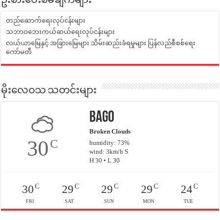
ဦးစားပေးစီမံချက်များ
တည်ဆောက်ရေးလုပ်ငန်းများ
သဘာဝဘေးကယ်ဆယ်ရေးလုပ်ငန်းများ
လယ်ယာမြေနှင့် အခြားမြေများ သိမ်းဆည်းခံရမှုများ ပြန်လည်စီစစ်ရေး
ကော်မတီ
မိုးလေဝသ သတင်းများ
Bago
Broken Clouds
30
C
humidity: 73%
wind: 3km/h S
H 30 • L 30
C
C
C
C
C
30
29
29
29
24
FRI
SAT
SUN
MON
TUE