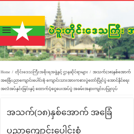
Home
/
တိုင်းဒေသကြီးအစိုးရအဖွဲ့နှင့် ဌာနဆိုင်ရာများ
/
အသက်(၁၈)နှစ်အောက်
အခြေံပညာကျောင်းပေါင်းစုံ ကျောင်းသားအားကစားပွဲတော်ပြိုင်ပွဲ အောင်နိုင်ရေး
အလံအပ်နှင်းခြင်းနှင့် ထောက်ပံ့ငွေပေးအပ်ပွဲ အခမ်းအနားကျင်းပပြုလုပ်
အသက်(၁၈)နှစ်အောက် အခြေံ
ပညာကျောင်းပေါင်းစုံ