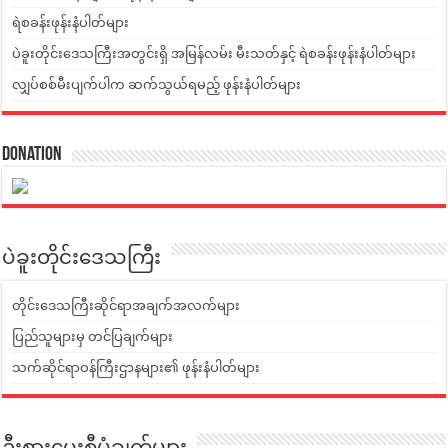
ရဲစခန်းဖုန်းနံပါတ်များ
ပဲခူးတိုင်းဒေသကြီးအတွင်းရှိ အမြန်လမ်း မီးသတ်နှင့် ရဲစခန်းဖုန်းနံပါတ်များ
လျှပ်စစ်မီးပျက်ပါက ဆက်သွယ်ရမည့် ဖုန်းနံပါတ်များ
Donation
ပဲခူးတိုင်းဒေသကြီး
တိုင်းဒေသကြီးဆိုင်ရာအချက်အလက်များ
ပြည်သူများမှ တင်ပြချက်များ
သက်ဆိုင်ရာဝန်ကြီးဌာနများ၏ ဖုန်းနံပါတ်များ