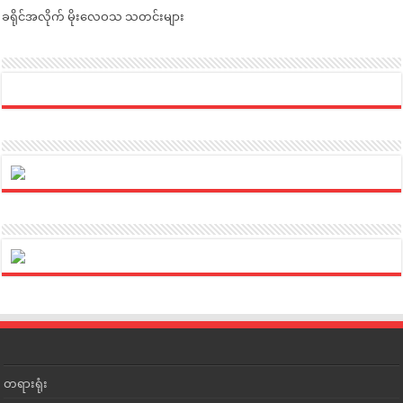
ခရိုင်အလိုက် မိုးလေဝသ သတင်းများ
တရားရုံး