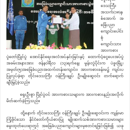
ဒေသကြီး
အသက်(၁၈)နှ
စ်အောက် အ
ခြေံပညာ
ကျောင်းပေါင်း
စုံ
ကျောင်းသား
အားကစား
ပွဲတော်ပြိုင်ပွဲ အောင်နိုင်ရေးအလံအပ်နှင်းခြင်းနှင့် ထောက်ပံ့ငွေပေးအပ်ပွဲ
အခမ်းအနားအား ဇန်နဝါရီလ (၁၃)ရက်နေ့၊ မွန်းလွဲပိုင်းက ပဲခူးမြို့၊
အမှတ်(၅)အခြေခံပညာအထက်တန်းကျောင်း၊ အားကစားခန်းမ၌ ကျင်းပ
ပြုလုပ်ခဲ့ရာ တိုင်းဒေသကြီး ဝန်ကြီးချုပ် ဦးမျိုးဆွေဝင်း တက်ရောက်
ချီးမြှင့်ခဲ့သည်။
ရှေးဦးစွာ ပြိုင်ပွဲဝင် အားကစားသများက အားကစားနည်းအလိုက်
မိတ်ဆက်ခဲ့ကြသည်။
ထို့နောက် တိုင်းဒေသကြီး ဝန်ကြီးချုပ် ဦးမျိုးဆွေဝင်းက ကျန်းမာ
ကြံ့ခိုင်သော နိုင်ငံတော်ကိုယ်စားပြု မျိုးဆက်သစ်အားကစားသမားများ
မွေးထုတ်ပေးရာတွင် အခြေခံပညာကျောင်းများမှစတင်ရခြင်းဖြစ်၍ ယခု