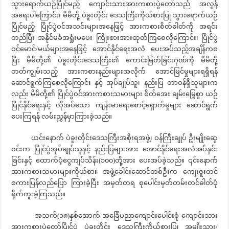
သွားရောက်ယဉ်ပြိုင်မည့် ကျောင်းသားအားကစားပွဲတော်သည် အလွန်
အရေးပါကြောင်း၊ မိမိတို့ ပဲခူးတိုင်း ဒေသကြီးကိုယ်စားပြု သွားရောက်ယဉ်
ပြိုင်မည့် ပြိုင်ပွဲဝင်အသင်းများအနေဖြင့် အားကစားစိတ်ဓါတ်ကို အရင်း
တည်ပြီး အနိုင်မခံအရှုံးမပေး ကြိုးစားအားထုတ်ကြစေလိုကြောင်း၊ ပြိုင်ပွဲ
ဝင်မောင်/မယ်များအနေဖြင့် အောင်နိုင်ရေးအလံ ပေးအပ်သည့်အချိန်ကစ
ပြီး မိမိတို့၏ ပဲခူးတိုင်းဒေသကြီး၏ ကောင်းမြတ်ခြင်းဂုဏ်ကို မိမိတို့
တတ်ကျွမ်းသည့် အားကစားနည်းများအလိုက် အောင်မြင်မှုများရရှိရန်
ဆောင်ရွက်ကြစေလိုကြောင်း နှင့် အုပ်ချုပ်သူ၊ နည်းပြ တာဝန်ရှိသူများက
လည်း မိမိတို့၏ ပြိုင်ပွဲဝင်အားကစားသမားများ စိတ်အေး ချမ်းမြေ့စွာ ယဉ်
ပြိုင်နိုင်ရေးနှင့် လိုအပ်သော ကျန်းမာရေးစောင့်ရှောက်မှုများ ဆောင်ရွက်
ပေးကြရန် လမ်းညွှန်မှာကြားခဲ့သည်။
ယင်းနောက် ပဲခူးတိုင်းဒေသကြီးအစိုးရအဖွဲ့၊ ဝန်ကြီးချုပ် ဦးမျိုးဆွေ
ဝင်းက ပြိုင်ပွဲအုပ်ချုပ်သူနှင့် နည်းပြများအား အောင်နိုင်ရေးအလံအပ်နှင်း
ခြင်းနှင့် ထောက်ပံ့ငွေကျပ်သိန်း(၁၀၀)တို့အား ပေးအပ်ခဲ့သည်။ ၎င်းနောက်
အားကစားသမားများကိုယ်စား အဖွဲ့ခေါင်းဆောင်တစ်ဦးက ကျေးဇူးတင်
စကားပြန်လည်ပြော ကြားခဲ့ပြီး အမှတ်တရ စုပေါင်းမှတ်တမ်းတင်ဓါတ်ပုံ
ရိုက်ကူးခဲ့ကြသည်။
အသက်(၁၈)နှစ်အောက် အခြေံပညာကျောင်းပေါင်းစုံ ကျောင်းသား
အားကစားပွဲတော်ပြိုင်ပွဲ ပဲခူးတိုင်း ဒေသကြီးကိုယ်စားပြု အမျိုးသား/