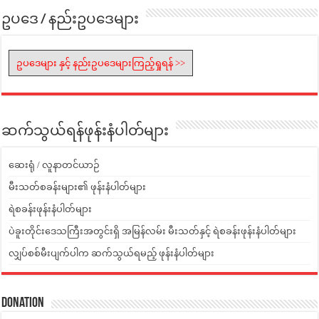
ဥပဒေ / နည်းဥပဒေများ
ဥပဒေများ နှင့် နည်းဥပဒေများကြည့်ရှုရန် >>
ဆက်သွယ်ရန်ဖုန်းနံပါတ်များ
ဆေးရုံ / လူနာတင်ယာဉ်
မီးသတ်စခန်းများ၏ ဖုန်းနံပါတ်များ
ရဲစခန်းဖုန်းနံပါတ်များ
ပဲခူးတိုင်းဒေသကြီးအတွင်းရှိ အမြန်လမ်း မီးသတ်နှင့် ရဲစခန်းဖုန်းနံပါတ်များ
လျှပ်စစ်မီးပျက်ပါက ဆက်သွယ်ရမည့် ဖုန်းနံပါတ်များ
Donation