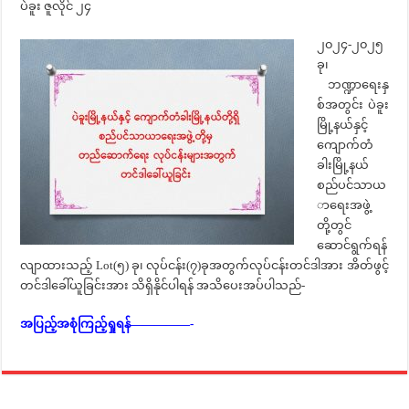
ပဲခူး ဇူလိုင် ၂၄
၂၀၂၄-၂၀၂၅
ခု၊
ဘဏ္ဍာရေးနှ
စ်အတွင်း ပဲခူး
မြို့နယ်နှင့်
‌ကျောက်တံ
ခါးမြို့နယ်
စည်ပင်သာယ
ာရေးအဖွဲ့
တို့တွင်
ဆောင်ရွက်ရန်
လျာထားသည့် Lot(၅) ခု၊ လုပ်ငန်း(၇)ခုအတွက်လုပ်ငန်းတင်ဒါအား အိတ်ဖွင့်
တင်ဒါခေါ်ယူခြင်းအား သိရှိနိုင်ပါရန် အသိပေးအပ်ပါသည်-
အပြည့်အစုံကြည့်ရှုရန်—————-