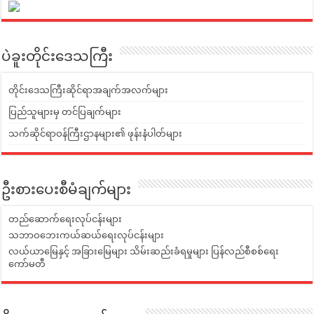
ပဲခူးတိုင်းဒေသကြီး
တိုင်းဒေသကြီးဆိုင်ရာအချက်အလက်များ
ပြည်သူများမှ တင်ပြချက်များ
သက်ဆိုင်ရာဝန်ကြီးဌာနများ၏ ဖုန်းနံပါတ်များ
ဦးစားပေးစီမံချက်များ
တည်ဆောက်ရေးလုပ်ငန်းများ
သဘာဝဘေးကယ်ဆယ်ရေးလုပ်ငန်းများ
လယ်ယာမြေနှင့် အခြားမြေများ သိမ်းဆည်းခံရမှုများ ပြန်လည်စီစစ်ရေး
ကော်မတီ