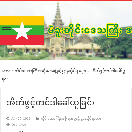
Home
/
တိုင်းဒေသကြီးအစိုးရအဖွဲ့နှင့် ဌာနဆိုင်ရာများ
/
အိတ်ဖွင့်တင်ဒါခေါ်ယူ
ခြင်း
အိတ်ဖွင့်တင်ဒါခေါ်ယူခြင်း
July 25, 2024
တိုင်းဒေသကြီးအစိုးရအဖွဲ့နှင့် ဌာနဆိုင်ရာများ
598 Views