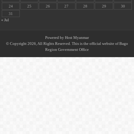
24
25
26
27
28
29
30
31
« Jul
Powered by
Host Myanmar
© Copyright 2026, All Rights Reserved. This is the official website of Bago
Region Government Office