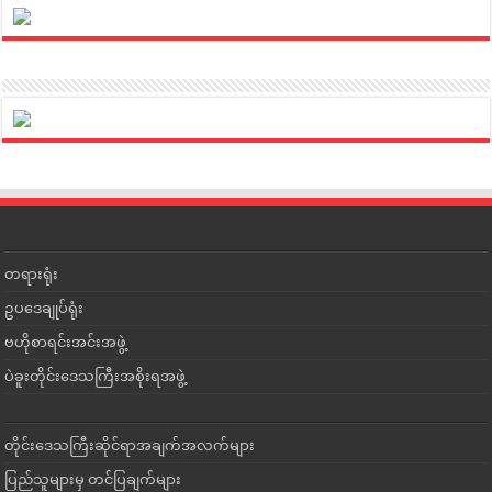
တရားရုံး
ဥပဒေချုပ်ရုံး
ဗဟိုစာရင်းအင်းအဖွဲ့
ပဲခူးတိုင်းဒေသကြီးအစိုးရအဖွဲ့
တိုင်းဒေသကြီးဆိုင်ရာအချက်အလက်များ
ပြည်သူများမှ တင်ပြချက်များ