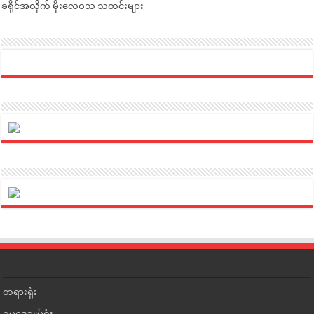
ခရိုင်အလိုက် မိုးလေဝသ သတင်းများ
တရားရုံး
ဥပဒေချုပ်ရုံး