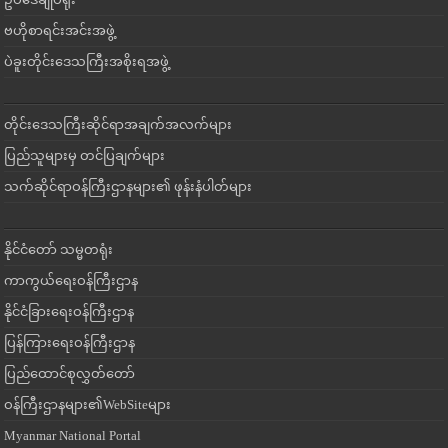
ဗဟိုစာရင်းအင်းအဖွဲ့
ပဲခူးတိုင်းဒေသကြီးအစိုးရအဖွဲ့
တိုင်းဒေသကြီးဆိုင်ရာအချက်အလက်များ
ပြည်သူများမှ တင်ပြချက်များ
သက်ဆိုင်ရာဝန်ကြီးဌာနများ၏ ဖုန်းနံပါတ်များ
နိုင်ငံတော် သမ္မတရုံး
ကာကွယ်ရေးဝန်ကြီးဌာန
နိုင်ငံခြားရေးဝန်ကြီးဌာန
ပြန်ကြားရေးဝန်ကြီးဌာန
ပြည်ထောင်စုလွှတ်တော်
ဝန်ကြီးဌာနများ၏WebSiteများ
Myanmar National Portal