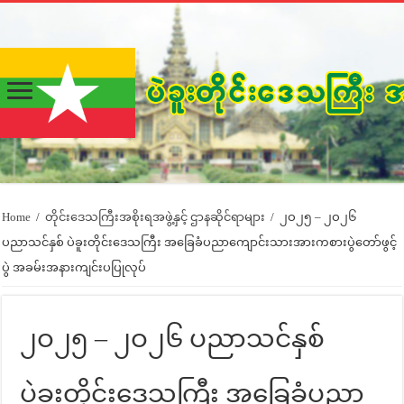
Home
/
တိုင်းဒေသကြီးအစိုးရအဖွဲ့နှင့် ဌာနဆိုင်ရာများ
/
၂ဝ၂၅ – ၂ဝ၂၆
ပညာသင်နှစ် ပဲခူးတိုင်းဒေသကြီး အခြေခံပညာကျောင်းသားအားကစားပွဲတော်ဖွင့်
ပွဲ အခမ်းအနားကျင်းပပြုလုပ်
၂ဝ၂၅ – ၂ဝ၂၆ ပညာသင်နှစ်
ပဲခူးတိုင်းဒေသကြီး အခြေခံပညာ