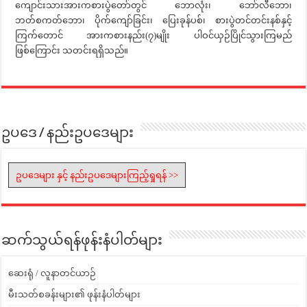
ကျောင်းသားအားကစားပွဲတော်တွင် ဘောလုံး၊ ဘော်လီဘော၊
ဘတ်စကတ်ဘော၊ ပိုက်ကျော်ခြင်း၊ ပြေးခုန်ပစ်၊ စားပွဲတင်တင်းနစ်နှင့်
ကြက်တောင် အားကစားနည်း(၇)မျိုး ပါဝင်ယှဉ်ပြိုင်သွားကြမည်
ဖြစ်ကြောင်း သတင်းရရှိသည်။
ဥပဒေ / နည်းဥပဒေများ
ဥပဒေများ နှင့် နည်းဥပဒေများကြည့်ရှုရန် >>
ဆက်သွယ်ရန်ဖုန်းနံပါတ်များ
ဆေးရုံ / လူနာတင်ယာဉ်
မီးသတ်စခန်းများ၏ ဖုန်းနံပါတ်များ