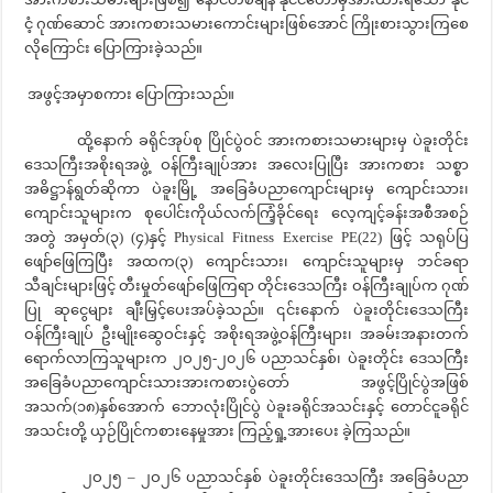
ငံ့ ဂုဏ်ဆောင် အားကစားသမားကောင်းများဖြစ်အောင် ကြိုးစားသွားကြစေ
လိုကြောင်း ပြောကြားခဲ့သည်။
အဖွင့်အမှာစကား ပြောကြားသည်။
ထို့နောက် ခရိုင်အုပ်စု ပြိုင်ပွဲဝင် အားကစားသမားများမှ ပဲခူးတိုင်း
ဒေသကြီးအစိုးရအဖွဲ့ ဝန်ကြီးချုပ်အား အလေးပြုပြီး အားကစား သစ္စာ
အဓိဋ္ဌာန်ရွတ်ဆိုကာ ပဲခူးမြို့ အခြေခံပညာကျောင်းများမှ ကျောင်းသား၊
ကျောင်းသူများက စုပေါင်းကိုယ်လက်ကြံ့ခိုင်ရေး လေ့ကျင့်ခန်းအစီအစဉ်
အတွဲ အမှတ်(၃) (၄)နှင့် Physical Fitness Exercise PE(22) ဖြင့် သရုပ်ပြ
ဖျော်ဖြေကြပြီး အထက(၃) ကျောင်းသား၊ ကျောင်းသူများမှ ဘင်ခရာ
သီချင်းများဖြင့် တီးမှုတ်ဖျော်ဖြေကြရာ တိုင်းဒေသကြီး ဝန်ကြီးချုပ်က ဂုဏ်
ပြု ဆုငွေများ ချီးမြှင့်ပေးအပ်ခဲ့သည်။ ၎င်းနောက် ပဲခူးတိုင်းဒေသကြီး
ဝန်ကြီးချုပ် ဦးမျိုး‌ဆွေဝင်းနှင့် အစိုးရအဖွဲ့ဝန်ကြီးများ၊ အခမ်းအနားတက်
ရောက်လာကြသူများက ၂ဝ၂၅-၂၀၂၆ ပညာသင်နှစ်၊ ပဲခူးတိုင်း ဒေသကြီး
အခြေခံပညာကျောင်းသားအားကစားပွဲတော် အဖွင့်ပြိုင်ပွဲအဖြစ်
အသက်(၁၈)နှစ်အောက် ဘောလုံးပြိုင်ပွဲ ပဲခူးခရိုင်အသင်းနှင့် တောင်ငူခရိုင်
အသင်းတို့ ယှဉ်ပြိုင်ကစားနေမှုအား ကြည့်ရှု့အားပေး ခဲ့ကြသည်။
၂ဝ၂၅ – ၂ဝ၂၆ ပညာသင်နှစ် ပဲခူးတိုင်းဒေသကြီး အခြေခံပညာ