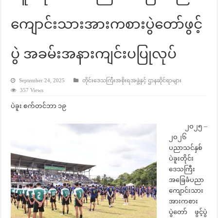
ကျောင်းသားအားကစားပွဲတော်ဖွင့်
ပွဲ အခမ်းအနားကျင်းပပြုလုပ်
September 24, 2025
တိုင်းဒေသကြီးအစိုးရအဖွဲ့နှင့် ဌာနဆိုင်ရာများ
357 Views
ပဲခူး စက်တင်ဘာ ၁၉
၂ဝ၂၅ –
၂ဝ၂၆
ပညာသင်နှစ်
ပဲခူးတိုင်း
ဒေသကြီး
အခြေခံပညာ
ကျောင်းသား
အားကစား
ပွဲတော် ဖွင့်ပွဲ