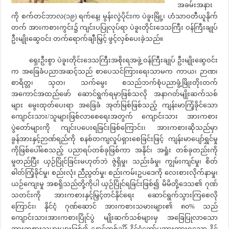
အခမ်းအနား
ကို စက်တင်ဘာလ(၁၉) ရက်နေ့၊ မွန်းလွဲပိုင်းက ပဲခူးမြို့၊ ဟံသာဝတီယူနိုက်
တက် အားကစားကွင်း၌ ကျင်းပပြုလုပ်ရာ ပဲခူးတိုင်းဒေသကြီး ဝန်ကြီးချုပ်
ဦးမျိုးဆွေဝင်း တက်ရောက်ချီးမြှင့် ဖွင့်လှစ်ပေးခဲ့သည်။
ရှေးဦးစွာ ပဲခူးတိုင်းဒေသကြီးအစိုးရအဖွဲ့ ဝန်ကြီးချုပ် ဦးမျိုး‌ဆွေဝင်း
က အခြေခံပညာအဆင့်သည် စာပေသင်ကြားရေးသာမက ကာယ၊ ဉာဏ၊
စာရိတ္တ၊ သုတ၊ သက်မွေး စသည်ဘက်စုံပညာဖွံ့ဖြိုးတိုးတက်
အကောင်အထည်ဖော် ဆောင်ရွက်ရမှာဖြစ်သလို အနာဂတ်မျိုးဆက်သစ်
များ မွေးထုတ်ပေးရာ အခြေခံ အုတ်မြစ်ဖြစ်သည့် ကျန်းမာကြံ့ခိုင်သော
ကျောင်းသား/သူများဖြစ်လာစေရေးအတွက် ကျောင်းသား အားကစား
ပွဲတော်များကို ကျင်းပပေးရခြင်းဖြစ်ကြောင်း၊ အားကစားဆိုသည်မှာ
ခွန်အားနှင့်ဉာဏ်ရည်ကို စနစ်တကျလှုပ်ရှားစေခြင်းဖြင့် ကျန်းမာပျော်ရွှင်မှု
ကိုဖြစ်ပေါ်စေသည့် ပညာရပ်တစ်ခုဖြစ်ကာ အနိုင်၊ အရှုံး တစ်ခုတည်းကို
မူတည်ပြီး ယှဉ်ပြိုင်ခြင်းမဟုတ်ဘဲ ဇွဲရှိမှု၊ သည်းခံမှု၊ ကျွမ်းကျင်မှု၊ စိတ်
ဓါတ်ကြံ့ခိုင်မှု၊ စည်းလုံး ညီညွတ်မှု၊ စည်းကမ်းဥပဒေကို လေးစားလိုက်နာမှု၊
ယဉ်ကျေးမှု အစရှိသည်တို့ကိုပါ ယှဉ်ပြိုင်ရခြင်းဖြစ်၍ မိမိတို့ဒေသ၏ ဂုဏ်
သတင်းကို အားကစားနှင့်မြှင့်တင်နိုင်ရေး ဆောင်ရွက်သွားကြစေလို
ကြောင်း၊ နိုင်ငံ့ ဂုဏ်ဆောင် အားကစားသမားများ၏ ၈၀% သည်
ကျောင်းသားအားကစားပြိုင်ပွဲ မျိုးဆက်သစ်များမှ အခြေပြုလာသော
အားကစားသမားများဖြစ်၍ နောင်တစ်ချိန် နိုင်ငံတော်မှအားထားရသော နိုင်