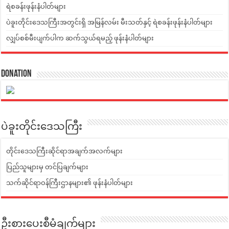
ရဲစခန်းဖုန်းနံပါတ်များ
ပဲခူးတိုင်းဒေသကြီးအတွင်းရှိ အမြန်လမ်း မီးသတ်နှင့် ရဲစခန်းဖုန်းနံပါတ်များ
လျှပ်စစ်မီးပျက်ပါက ဆက်သွယ်ရမည့် ဖုန်းနံပါတ်များ
Donation
ပဲခူးတိုင်းဒေသကြီး
တိုင်းဒေသကြီးဆိုင်ရာအချက်အလက်များ
ပြည်သူများမှ တင်ပြချက်များ
သက်ဆိုင်ရာဝန်ကြီးဌာနများ၏ ဖုန်းနံပါတ်များ
ဦးစားပေးစီမံချက်များ