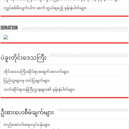
လျှပ်စစ်မီးပျက်ပါက ဆက်သွယ်ရမည့် ဖုန်းနံပါတ်များ
Donation
ပဲခူးတိုင်းဒေသကြီး
တိုင်းဒေသကြီးဆိုင်ရာအချက်အလက်များ
ပြည်သူများမှ တင်ပြချက်များ
သက်ဆိုင်ရာဝန်ကြီးဌာနများ၏ ဖုန်းနံပါတ်များ
ဦးစားပေးစီမံချက်များ
တည်ဆောက်ရေးလုပ်ငန်းများ