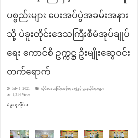
ပစ္စည်းများ ပေးအပ်ပွဲအခမ်းအနား
သို့ ပဲခူးတိုင်းဒေသကြီးစီမံအုပ်ချုပ်
ရေး ကောင်စီ ဥက္ကဋ္ဌ ဦးမျိုးဆွေဝင်း
တက်ရောက်
July 1, 2021
တိုင်းဒေသကြီးအစိုးရအဖွဲ့နှင့် ဌာနဆိုင်ရာများ
1,214 Views
ပဲခူး ဇူလိုင် ၁
================