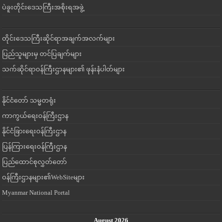
ပဲခူးတိုင်းဒေသကြီးအစိုးရအဖွဲ့
တိုင်းဒေသကြီးဆိုင်ရာအချက်အလက်များ
ပြည်သူများမှ တင်ပြချက်များ
သက်ဆိုင်ရာဝန်ကြီးဌာနများ၏ ဖုန်းနံပါတ်များ
နိုင်ငံတော် သမ္မတရုံး
ကာကွယ်ရေးဝန်ကြီးဌာန
နိုင်ငံခြားရေးဝန်ကြီးဌာန
ပြန်ကြားရေးဝန်ကြီးဌာန
ပြည်ထောင်စုလွှတ်တော်
ဝန်ကြီးဌာနများ၏WebSiteများ
Myanmar National Portal
August 2026