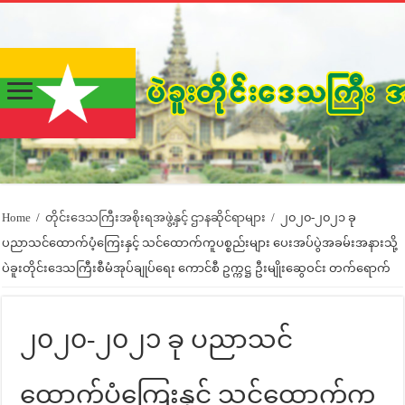
Home
/
တိုင်းဒေသကြီးအစိုးရအဖွဲ့နှင့် ဌာနဆိုင်ရာများ
/
၂၀၂၀-၂၀၂၁ ခု
ပညာသင်ထောက်ပံ့ကြေးနှင့် သင်ထောက်ကူပစ္စည်းများ ပေးအပ်ပွဲအခမ်းအနားသို့
ပဲခူးတိုင်းဒေသကြီးစီမံအုပ်ချုပ်ရေး ကောင်စီ ဥက္ကဋ္ဌ ဦးမျိုးဆွေဝင်း တက်ရောက်
၂၀၂၀-၂၀၂၁ ခု ပညာသင်
ထောက်ပံ့ကြေးနှင့် သင်ထောက်ကူ