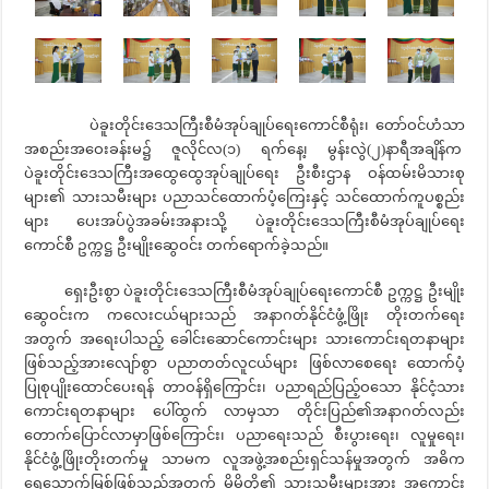
ပဲခူးတိုင်းဒေသကြီးစီမံအုပ်ချုပ်ရေးကောင်စီရုံး၊ တော်ဝင်ဟံသာ
အစည်းအဝေးခန်းမ၌ ဇူလိုင်လ(၁) ရက်နေ့၊ မွန်းလွဲ(၂)နာရီအချိန်က
ပဲခူးတိုင်းဒေသကြီးအထွေထွေအုပ်ချုပ်ရေး ဦးစီးဌာန ဝန်ထမ်းမိသားစု
များ၏ သားသမီးများ ပညာသင်ထောက်ပံ့ကြေးနှင့် သင်ထောက်ကူပစ္စည်း
များ ပေးအပ်ပွဲအခမ်းအနားသို့ ပဲခူးတိုင်းဒေသကြီးစီမံအုပ်ချုပ်ရေး
ကောင်စီ ဥက္ကဋ္ဌ ဦးမျိုးဆွေဝင်း တက်ရောက်ခဲ့သည်။
ရှေးဦးစွာ ပဲခူးတိုင်းဒေသကြီးစီမံအုပ်ချုပ်ရေးကောင်စီ ဥက္ကဋ္ဌ ဦးမျိုး
ဆွေဝင်းက ကလေးငယ်များသည် အနာဂတ်နိုင်ငံဖွံ့ဖြိုး တိုးတက်ရေး
အတွက် အရေးပါသည့် ခေါင်းဆောင်ကောင်းများ သားကောင်းရတနာများ
ဖြစ်သည့်အားလျော်စွာ ပညာတတ်လူငယ်များ ဖြစ်လာစေရေး ထောက်ပံ့
ပြုစုပျိုးထောင်ပေးရန် တာဝန်ရှိကြောင်း၊ ပညာရည်ပြည့်ဝသော နိုင်ငံ့သား
ကောင်းရတနာများ ပေါ်ထွက် လာမှသာ တိုင်းပြည်၏အနာဂတ်လည်း
တောက်ပြောင်လာမှာဖြစ်ကြောင်း၊ ပညာရေးသည် စီးပွားရေး၊ လူမှုရေး၊
နိုင်ငံဖွံ့ဖြိုးတိုးတက်မှု သာမက လူအဖွဲ့အစည်းရှင်သန်မှုအတွက် အဓိက
ရေသောက်မြစ်ဖြစ်သည့်အတွက် မိမိတို့၏ သားသမီးများအား အကောင်း