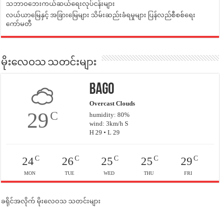
သဘာဝဘေးကယ်ဆယ်ရေးလုပ်ငန်းများ
လယ်ယာမြေနှင့် အခြားမြေများ သိမ်းဆည်းခံရမှုများ ပြန်လည်စီစစ်ရေး
ကော်မတီ
မိုးလေဝသ သတင်းများ
Bago
Overcast Clouds
29
C
humidity: 80%
wind: 3km/h S
H 29 • L 29
C
C
C
C
C
24
26
25
25
29
MON
TUE
WED
THU
FRI
ခရိုင်အလိုက် မိုးလေဝသ သတင်းများ