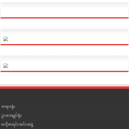
တရားရုံး
ဥပဒေချုပ်ရုံး
ဗဟိုစာရင်းအင်းအဖွဲ့