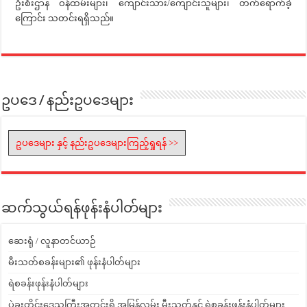
ဦးစီးဌာန ဝန်ထမ်းများ၊ ကျောင်းသား/ကျောင်းသူများ၊ တက်ရောက်ခဲ့
ကြောင်း သတင်းရရှိသည်။
ဥပဒေ / နည်းဥပဒေများ
ဥပဒေများ နှင့် နည်းဥပဒေများကြည့်ရှုရန် >>
ဆက်သွယ်ရန်ဖုန်းနံပါတ်များ
ဆေးရုံ / လူနာတင်ယာဉ်
မီးသတ်စခန်းများ၏ ဖုန်းနံပါတ်များ
ရဲစခန်းဖုန်းနံပါတ်များ
ပဲခူးတိုင်းဒေသကြီးအတွင်းရှိ အမြန်လမ်း မီးသတ်နှင့် ရဲစခန်းဖုန်းနံပါတ်များ