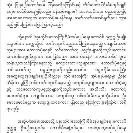
ဆုံး ပြုစုပျိုးထောင်ပေး ကြစေလိုကြောင်းနှင့် တိုင်းဒေသကြီးစီမံအုပ်ချုပ်
ရေးကောင်စီအနေဖြင့်လည်း ဝန်ထမ်းများ၏ သား/သမီးများ ပညာရည်မြင့်
မားစေရေးအတွက် ထောက်ပံ့ပေးနိုင်ရေး ဆက်လက်ဆောင်ရွက်ပေး သွား
မည်ဖြစ်ကြောင်း ပြောကြားခဲ့သည်။
ထို့နောက် ပဲခူးတိုင်းဒေသကြီးစီမံအုပ်ချုပ်ရေးကောင်စီ ဥက္ကဋ္ဌ ဦးမျိုး
ဆွေဝင်းက တက္ကသိုလ် တက်ရောက်ပညာသင်ကြားနေသည့် ကျောင်းသား/
သူများအား ထောက်ပံ့ငွေနှင့် သင်ထောက်ကူ ပစ္စည်းများကိုလည်းကောင်း၊
ကောင်စီအဖွဲ့ဝင်များက အခြေခံပညာ အထက်တန်း/ အလယ်တန်း/ မူလ
တန်းပညာသင်ကြားနေသည့် ကျောင်းသား/သူများအား ထောက်ပံ့ငွေနှင့်
သင်ထောက်ကူ ပစ္စည်းများကိုလည်းကောင်း၊ ပဲခူးတိုင်းဒေသကြီး
အထွေထွေအုပ်ချုပ်ရေးဦးစီးဌာန၊ တိုင်းဒေသကြီး အုပ်ချုပ်ရေးမှူး ဦးစိုး
သိန်းက မူကြိုတန်းတက်ရောက်နေသည့် ကျောင်းသူများအား ထောက်ပံ့ငွေ
နှင့် သင်ထောက်ကူပစ္စည်းများကိုလည်းကောင်း အသီးသီး ထောက်ပံ့
ပေးအပ်ခဲ့ရာ၊ ကျောင်းသား/ ကျောင်းသူ ဝန်ထမ်းမိဘများကိုယ်စား ဦး
မောင်မောင်ဌေးက ကျေးဇူးတင်စကား ပြန်လည် ပြောကြားခဲ့ကြောင်း သိရှိ
ရသည်။
အဆိုပါအခမ်းအနားသို့ ပဲခူးတိုင်းဒေသကြီးစီမံအုပ်ချုပ်ရေးကောင်စီ
ဥက္ကဋ္ဌ ဦးမျိုးဆွေဝင်း၊ ကောင်စီအဖွဲ့ဝင်များ၊ အထွေထွေအုပ်ချုပ်ရေး