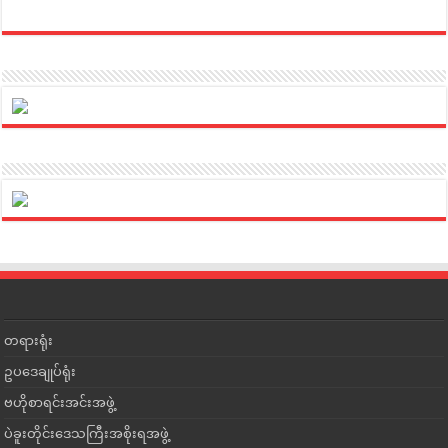
တရားရုံး
ဥပဒေချုပ်ရုံး
ဗဟိုစာရင်းအင်းအဖွဲ့
ပဲခူးတိုင်းဒေသကြီးအစိုးရအဖွဲ့