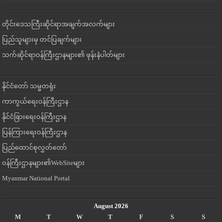
တိုင်းဒေသကြီးဆိုင်ရာအချက်အလက်များ
ပြည်သူများမှ တင်ပြချက်များ
သက်ဆိုင်ရာဝန်ကြီးဌာနများ၏ ဖုန်းနံပါတ်များ
နိုင်ငံတော် သမ္မတရုံး
ကာကွယ်ရေးဝန်ကြီးဌာန
နိုင်ငံခြားရေးဝန်ကြီးဌာန
ပြန်ကြားရေးဝန်ကြီးဌာန
ပြည်ထောင်စုလွှတ်တော်
ဝန်ကြီးဌာနများ၏WebSiteများ
Myanmar National Portal
August 2026
M
T
W
T
F
S
S