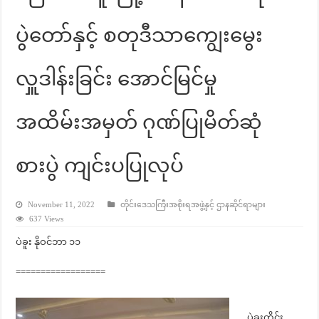
ပွဲတော်နှင့် စတုဒီသာကျွေးမွေး
လှူဒါန်းခြင်း အောင်မြင်မှု
အထိမ်းအမှတ် ဂုဏ်ပြုမိတ်ဆုံ
စားပွဲ ကျင်းပပြုလုပ်
November 11, 2022
တိုင်းဒေသကြီးအစိုးရအဖွဲ့နှင့် ဌာနဆိုင်ရာများ
637 Views
ပဲခူး နိုဝင်ဘာ ၁၁
==================
ပဲခူးတိုင်း