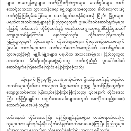
များ၊ နာမကျန်းသူများ၊ သက်ကြီးဘိုး/ဘွားများ၊ မသန်စွမ်းများ သက်
တောင့်သက်သာ သွားလာနိုင်ရေး ရွေ့လျားစက်လှေကား၊ ဓါတ်လှေကားနှင့်
ဘက်စုံပြုပြင်မွမ်းမံခြင်းများ ဆောင်ရွက်ပေးနိုင်ခဲ့သလို မြို့မိ/ မြို့ဖများ၊
ပရဟိတအသင်းအဖွဲ့များနှင့် ပြည်သူလူထု၏ ပူးပေါင်းဝင်ဆောင်ရွက်မှုများ
ကြောင့် တန်ဆောင် တိုင်ပွဲတော်နှင့် စတုဒီသာကျွေးမွေးလှူဒါန်းနိုင်မှုအပေါ်
ကျေးဇူးတင်ရှိကြောင်း၊ နောင်တွင်လည်း တိုင်းဒေသကြီးအတွင်း
ပြည်သူလူထု၏ လိုလားချက်၊ လိုအပ်ချက်များ၊ ရိုးရာအစဉ်အလာမပျက်
ပွဲလမ်း သဘင်များအား ဆက်လက်ကောင်အထည်ဖော် ဆောင်ရွက်ပေး
သွားမည်ဖြစ်၍ မြို့မိ/မြို့ဖများ၊ ပရဟိတ အသင်းအဖွဲ့များ၊ ပြည်သူလူထု
အားလုံးက မိမိတို့အစိုးရအဖွဲ့နှင့်အတူ လက်တွဲညီညီ ပူးပေါင်းပါဝင်
ဆောင်ရွက်ကြေစေလိုကြောင်း ပြောကြားခဲ့သည်။
ထို့နောက် မြို့သူ/မြို့သားများကိုယ်စား ဦးဟိန်းထက်နှင့် ပရဟိတ
အသင်းများကိုယ်စား ကလျာဏ မိတ္တအသင်း ဥက္ကဋ္ဌ ဦးတင်မြင့်ဆွေတို့က
ကျေးဇူးတင်စကား ပြန်လည်ပြောကြားခဲ့ကြသည်။ ၎င်းနောက် တိုင်းဒေသ
ကြီး ဝန်ကြီးချုပ်က ပရဟိတအသင်းများအတွက် အင်္ကျီအထည်(၁၀၀၀)
ထောက်ပံ့ပေးအပ်ခဲ့ သည်။
ယင်းနောက် တိုင်းဒေသကြီး ဝန်ကြီးချုပ်နှင့်အဖွဲ့က တက်ရောက်လာကြ
သူများအား ရင်းရင်းနှီးနှီး လိုက်လံနှုတ်ဆက်အားပေးခဲ့ကြပြီး ပြည်သူများ
နှင့်အတူတကွ နေလည်စာ သုံးဆောင်ခဲ့ကြောင်း သတင်း ရရှိသည်။