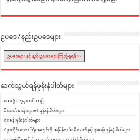
ဥပဒေ / နည်းဥပဒေများ
ဥပဒေများ နှင့် နည်းဥပဒေများကြည့်ရှုရန် >>
ဆက်သွယ်ရန်ဖုန်းနံပါတ်များ
ဆေးရုံ / လူနာတင်ယာဉ်
မီးသတ်စခန်းများ၏ ဖုန်းနံပါတ်များ
ရဲစခန်းဖုန်းနံပါတ်များ
ပဲခူးတိုင်းဒေသကြီးအတွင်းရှိ အမြန်လမ်း မီးသတ်နှင့် ရဲစခန်းဖုန်းနံပါတ်များ
လျှပ်စစ်မီးပျက်ပါက ဆက်သွယ်ရမည့် ဖုန်းနံပါတ်များ