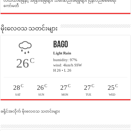
လယ်ယာမြေနှင့် အခြားမြေများ သိမ်းဆည်းခံရမှုများ ပြန်လည်စီစစ်ရေး
ကော်မတီ
မိုးလေဝသ သတင်းများ
Bago
Light Rain
26
C
humidity: 97%
wind: 4km/h SSW
H 26 • L 26
C
C
C
C
C
28
26
27
27
25
SAT
SUN
MON
TUE
WED
ခရိုင်အလိုက် မိုးလေဝသ သတင်းများ