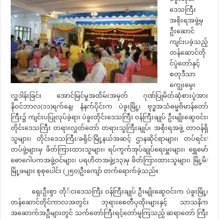
ဒေသကြီး
အစိုးရအဖွဲ့မှ
ဦးဆောင်
ကျင်းပခဲ့သည့်
တန်ဆောင်တို
င်ပွဲတော်နှင့်
စတုဒီသာ
ကျွေးမွေး
လှူဒါန်းခြင်း အောင်မြင်မှုအထိမ်းအမှတ် ဂုဏ်ပြုမိတ်ဆုံစားပွဲအား
နိုဝင်ဘာလ(၁၁)ရက်နေ့၊ နံနက်ပိုင်းက ပဲခူးမြို့၊ ဗုဒ္ဓအသံဓမ္မဗိမာန်တော်
ကြီး၌ ကျင်းပပြုလုပ်ခဲ့ရာ၊ ပဲခူးတိုင်းဒေသကြီး ဝန်ကြီးချုပ် ဦးမျိုးဆွေဝင်း၊
တိုင်းဒေသကြီး တရားလွှတ်တော် တရားသူကြီးချုပ်၊ အစိုးရအဖွဲ့ တာဝန်ရှိ
သူများ၊ တိုင်းဒေသကြီး/ခရိုင်/မြို့နယ်အဆင့် ဌာနဆိုင်ရာများ၊ တပ်ရင်း/
တပ်ဖွဲ့များမှ ဖိတ်ကြားထားသူများ၊ ရပ်ကွက်အုပ်ချုပ်ရေးမှူးများ၊ ရွှေမော်
ဓောဂေါပကအဖွဲ့ဝင်များ၊ ပရဟိတအဖွဲ့(၁၃)မှ ဖိတ်ကြားထားသူများ၊ မြို့မိ/
မြို့ဖများ စုစုပေါင်း (၂၅၀)ဦးကျော် တက်ရောက်ခဲ့သည်။
ရှေးဦးစွာ တို်ငးဒေသကြီး ဝန်ကြီးချုပ် ဦးမျိုးဆွေဝင်းက ပဲခူးမြို့၊
တန်ဆောင်တိုင်ကာလအတွင်း ဘုရားစေတီပုထိုးများနှင့် သာသနိက
အဆောက်အဦများတွင် သက်တော်ကြီးရင့်တော်မူကြသည့် ဆရာတော် ကြီး