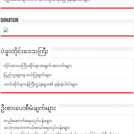
Donation
ပဲခူးတိုင်းဒေသကြီး
တိုင်းဒေသကြီးဆိုင်ရာအချက်အလက်များ
ပြည်သူများမှ တင်ပြချက်များ
သက်ဆိုင်ရာဝန်ကြီးဌာနများ၏ ဖုန်းနံပါတ်များ
ဦးစားပေးစီမံချက်များ
တည်ဆောက်ရေးလုပ်ငန်းများ
သဘာဝဘေးကယ်ဆယ်ရေးလုပ်ငန်းများ