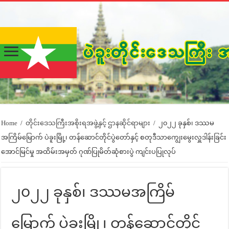
Home
/
တိုင်းဒေသကြီးအစိုးရအဖွဲ့နှင့် ဌာနဆိုင်ရာများ
/
၂၀၂၂ ခုနှစ်၊ ဒဿမ
အကြိမ်မြောက် ပဲခူးမြို့၊ တန်ဆောင်တိုင်ပွဲတော်နှင့် စတုဒီသာကျွေးမွေးလှူဒါန်းခြင်း
အောင်မြင်မှု အထိမ်းအမှတ် ဂုဏ်ပြုမိတ်ဆုံစားပွဲ ကျင်းပပြုလုပ်
၂၀၂၂ ခုနှစ်၊ ဒဿမအကြိမ်
မြောက် ပဲခူးမြို့၊ တန်ဆောင်တိုင်