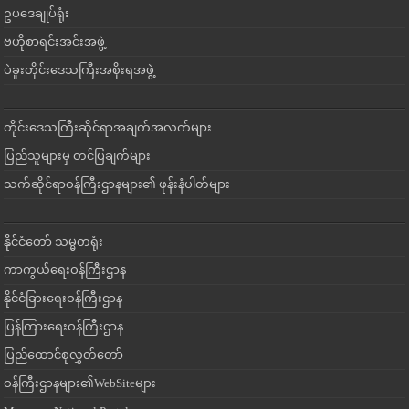
ဥပဒေချုပ်ရုံး
ဗဟိုစာရင်းအင်းအဖွဲ့
ပဲခူးတိုင်းဒေသကြီးအစိုးရအဖွဲ့
တိုင်းဒေသကြီးဆိုင်ရာအချက်အလက်များ
ပြည်သူများမှ တင်ပြချက်များ
သက်ဆိုင်ရာဝန်ကြီးဌာနများ၏ ဖုန်းနံပါတ်များ
နိုင်ငံတော် သမ္မတရုံး
ကာကွယ်ရေးဝန်ကြီးဌာန
နိုင်ငံခြားရေးဝန်ကြီးဌာန
ပြန်ကြားရေးဝန်ကြီးဌာန
ပြည်ထောင်စုလွှတ်တော်
ဝန်ကြီးဌာနများ၏WebSiteများ