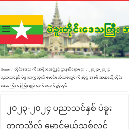
Home
/
တိုင်းဒေသကြီးအစိုးရအဖွဲ့နှင့် ဌာနဆိုင်ရာများ
/
၂၀၂၃-၂၀၂၄
ပညာသင်နှစ် ပဲခူးတက္ကသိုလ် မောင်မယ်သစ်လွင်ကြိုဆိုပွဲ အခမ်းအနားသို့ တိုင်း
ဒေသကြီး ဝန်ကြီးချုပ် တက်ရောက်ဖွင့်လှစ်
၂၀၂၃-၂၀၂၄ ပညာသင်နှစ် ပဲခူး
တက္ကသိုလ် မောင်မယ်သစ်လွင်