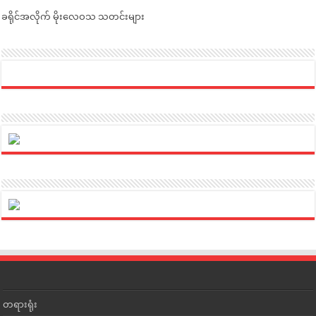
ခရိုင်အလိုက် မိုးလေဝသ သတင်းများ
တရားရုံး