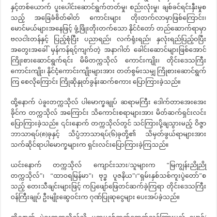
နှင့်တစ်ယောက် ပူးပေါင်းဆောင်ရွက်တတ်မှု၊ စည်းလုံးမှု၊ ချစ်ခင်ရင်းနှီးမှုစ
သည့် အခြေခံစိတ်ဓါတ် ကောင်းများ တိုးတက်လာမှာဖြစ်ကြောင်း၊
မောင်မယ်များအနေဖြင့် ဖွံ့ဖြိုးတိုးတက်သော နိုင်ငံတော် တည်ဆောက်ရာမှာ
ဗလငါးတန်နှင့် ပြည့်စုံပြီး ပညာရည်၊ လက်ရုံးရည်၊ နှလုံးရည်ပြည့်ဝပြီး
အတွေးအခေါ် မှန်ကန်ရင့်ကျက်တဲ့ အနာဂါတ် ခေါင်းဆောင်များဖြစ်အောင်
ကြိုးစားဆောင်ရွက်ရင်း မိမိတက္ကသိုလ် ကောင်းကျိုး၊ တိုင်းဒေသကြီး
ကောင်းကျိုး၊ နိုင်ငံ့ကောင်းကျိုးများအား တတ်စွမ်းသမျှ ကြိုစားဆောင်ရွက်
ကြ စေလိုကြောင်း ကြိုဆိုနှုတ်ခွန်းဆက်စကား ပြောကြားခဲ့သည်။
ထို့နောက် ပဲခူးတက္ကသိုလ် ပါမောက္ခချုပ် ဆရာမကြီး ဒေါက်တာအေးအေး
ခိုင်က တက္ကသိုလ် အကြောင်း သိကောင်းစရာများအား မိတ်ဆက်ရှင်းလင်း
ပြောကြားခဲ့သည်။ ၎င်းနောက် တက္ကသိုလ်တွင် သင်ကြားပို့ချသွားမည့် ဝိဇ္ဇာ
ဘာသာရပ်(၈)ခုနှင့် သိပ္ပံဘာသာရပ်(၆)ခုတို့၏ သိမှတ်ဖွယ်ရာများအား
သက်ဆိုင်ရာပါမောက္ခများက ရှင်းလင်းပြောကြားခဲ့ကြသည်။
ယင်းနောက် တက္ကသိုလ် ကျောင်းသား/သူများက “မြကျွန်းညိုညို
တက္ကသိုလ်”၊ “ထာဝရမြန်မာ”၊ ဗုဒ္ဓ ပူဇနိယ”၊“ရှမ်းနှစ်သစ်ကူးပွဲတော်”စ
သည့် တေးသီချင်းများဖြင့် ကပြဖျော်ဖြေတင်ဆက်ခဲ့ကြရာ တိုင်းဒေသကြီး
ဝန်ကြီးချုပ် ဦးမျိုးဆွေဝင်းက ဂုဏ်ပြုဆုငွေများ ပေးအပ်ခဲ့သည်။