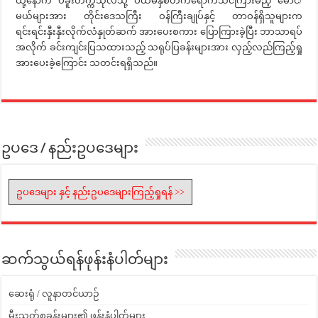
ထို့နောက် ပဲခူးတက္ကသိုလ်သို့ ပထမနှစ်တက်ရောက်သင်ကြားမည့် မောင်/
မယ်များအား တိုင်းဒေသကြီး ဝန်ကြီးချုပ်နှင့် တာဝန်ရှိသူများက
ရင်းရင်းနှီးနှီးလိုက်လံနှုတ်ဆက် အားပေးစကား ပြောကြားခဲ့ပြီး ဘာသာရပ်
အလိုက် ခင်းကျင်းပြသထားသည့် သရုပ်ပြခန်းများအား လှည့်လည်ကြည့်ရှု
အားပေးခဲ့ကြောင်း သတင်းရရှိသည်။
ဥပဒေ / နည်းဥပဒေများ
ဥပဒေများ နှင့် နည်းဥပဒေများကြည့်ရှုရန် >>
ဆက်သွယ်ရန်ဖုန်းနံပါတ်များ
ဆေးရုံ / လူနာတင်ယာဉ်
မီးသတ်စခန်းများ၏ ဖုန်းနံပါတ်များ