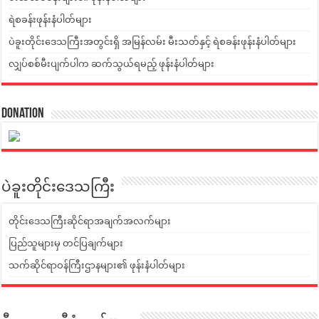
ရဲစခန်းဖုန်းနံပါတ်များ
ပဲခူးတိုင်းဒေသကြီးအတွင်းရှိ အမြန်လမ်း မီးသတ်နှင့် ရဲစခန်းဖုန်းနံပါတ်များ
လျှပ်စစ်မီးပျက်ပါက ဆက်သွယ်ရမည့် ဖုန်းနံပါတ်များ
Donation
ပဲခူးတိုင်းဒေသကြီး
တိုင်းဒေသကြီးဆိုင်ရာအချက်အလက်များ
ပြည်သူများမှ တင်ပြချက်များ
သက်ဆိုင်ရာဝန်ကြီးဌာနများ၏ ဖုန်းနံပါတ်များ