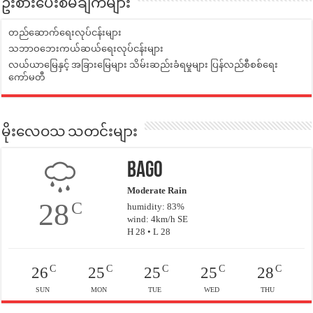
ဦးစားပေးစီမံချက်များ
တည်ဆောက်ရေးလုပ်ငန်းများ
သဘာဝဘေးကယ်ဆယ်ရေးလုပ်ငန်းများ
လယ်ယာမြေနှင့် အခြားမြေများ သိမ်းဆည်းခံရမှုများ ပြန်လည်စီစစ်ရေး
ကော်မတီ
မိုးလေဝသ သတင်းများ
Bago
Moderate Rain
28
C
humidity: 83%
wind: 4km/h SE
H 28 • L 28
C
C
C
C
C
26
25
25
25
28
SUN
MON
TUE
WED
THU