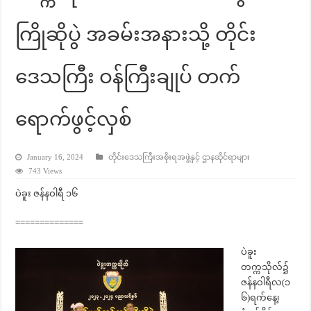
ကြိုဆိုပွဲ အခမ်းအနားသို့ တိုင်း
ဒေသကြီး ဝန်ကြီးချုပ် တက်
ရောက်ဖွင့်လှစ်
January 16, 2024
တိုင်းဒေသကြီးအစိုးရအဖွဲ့နှင့် ဌာနဆိုင်ရာများ
743 Views
ပဲခူး ဇန်နဝါရီ ၁၆
==============
ပဲခူး
တက္ကသိုလ်၌
ဇန်နဝါရီလ(၁
၆)ရက်နေ့၊