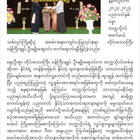
နံနက်ပိုင်းက
၂၀၂၃-၂၀၂၄
ပညာသင်နှစ်
ပဲခူး
တက္ကသိုလ်
မောင်မယ်
သစ်လွင်ကြိုဆိုပွဲ အခမ်းအနားကျင်းပပြုလုပ်ခဲ့ရာ တိုင်းဒေသကြီး
ဝန်ကြီးချုပ် ဦးမျိုးဆွေဝင်း တက်ရောက်ချီးမြှင့်ခဲ့သည်။
ရှေးဦးစွာ တိုင်းဒေသကြီး ဝန်ကြီးချုပ် ဦးမျိုးဆွေဝင်းက တက္ကသိုလ်တစ်ခု
ဆိုတာ နိုင်ငံရဲ့ တန်ဖိုးမဖြတ် နိုင်တဲ့ ရတနာတစ်ခုဖြစ်ပြီး သာယာဝပြော၍
ငြိမ်းချမ်းသော အနာဂတ်လူ့ဘောင်ကို တည်ထောင်နိုင်ဖို့ ထူးချွန် ထက်မြတ်
ပြီး ပညာရည်ပြည့်ဝတဲ့ လူ့စွမ်းအားအရင်းအမြစ်တွေကို ဖော်ထုတ်ပေးနေ
သည့် နေရာတစ်ခုဖြစ် ကြောင်း၊ တက္ကသိုလ်တွင် ဘာသာရပ်ဆိုင်ရာ
ပညာရပ်အသီးသီးကို ပို့ချသင်ကြားပေးရုံသာမက အကျင့် စာရိတ္တ
ကောင်းမွန်တဲ့ ပညာတတ် နိုင်ငံ့သားကောင်းရတနာများကို မွေးထုတ်ပေး
လျက်ရှိသည်နှင့်အညီ မောင်တို့/မယ်တို့အနေဖြင့် ဉာဏ်ရည်ထက်မြက်ပြီး
စဉ်းစားတွေးခေါ်မှုမြင့်မားသော အသိပညာ အတတ်ပညာ ရှင်များဖြစ်
အောင် ကြိုးစားကြစေလိုကြောင်း၊ တက္ကသိုလ်ရဲ့ လှုပ်ရှားမှုများဖြစ်သော
အားကစား၊ စာပေ၊ ဂီတ အနုပညာ၊ ကြက်ခြေနီစတဲ့ ကဏ္ဍပေါင်းစုံမှာ
မောင်မယ်တို့အားလုံး ဝါသနာပါရာအလိုက် ဆောင်ရွက်ရင်းမှ တစ်ယောက်