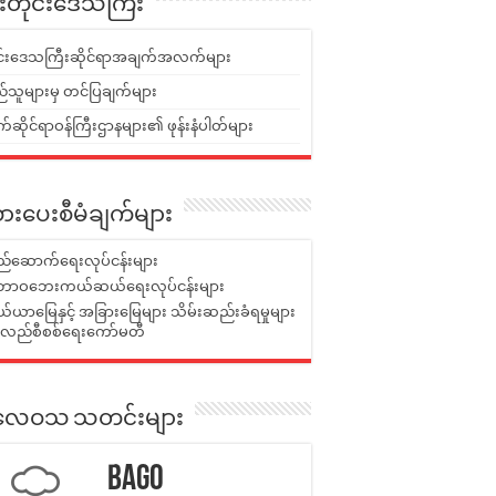
ူးတိုင်းဒေသကြီး
ုင်းဒေသကြီးဆိုင်ရာအချက်အလက်များ
်သူများမှ တင်ပြချက်များ
ဆိုင်ရာဝန်ကြီးဌာနများ၏ ဖုန်းနံပါတ်များ
ားပေးစီမံချက်များ
်ဆောက်ရေးလုပ်ငန်းများ
ာဝဘေးကယ်ဆယ်ရေးလုပ်ငန်းများ
ယာမြေနှင့် အခြားမြေများ သိမ်းဆည်းခံရမှုများ
န်လည်စီစစ်ရေးကော်မတီ
ုးလေဝသ သတင်းများ
Bago