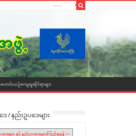
းဟောင်းယဉ်ကျေးမှုဆိုင်ရာများ
ဒေ / နည်းဥပဒေများ
ပဒေများ နှင့် နည်းဥပဒေများကြည့်ရှုရန် >>