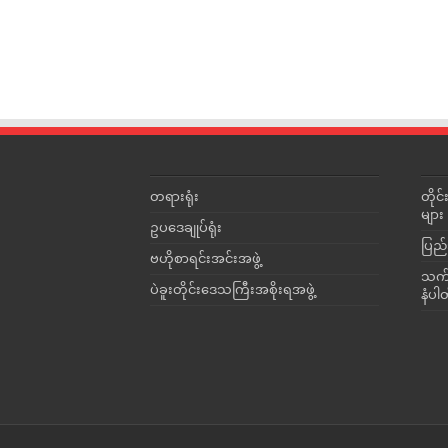
တရားရုံး
တို
များ
ဥပဒေချုပ်ရုံး
ပြည်
ဗဟိုစာရင်းအင်းအဖွဲ့
သက်ဆ
ပဲခူးတိုင်းဒေသကြီးအစိုးရအဖွဲ့
နံပါ