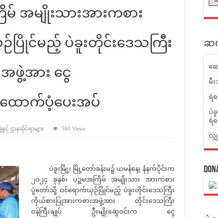
ကြိမ် အမျိုးသားအားကစား
ဉ်ပြိုင်မည့် ပဲခူးတိုင်းဒေသကြီး
ဆက်
ဆေ
ဖွဲ့အား ငွေ
မီး
ရဲစ
 ထောက်ပံ့ပေးအပ်
ပဲခ
ရဲစ
နှင့် ဌာနဆိုင်ရာများ
560 Views
လျှ
ပဲခူးမြို့၊ မြို့တော်ခန်းမ၌ ယမန်နေ့၊ နံနက်ပိုင်းက
Don
၂၀၂၄ ခုနှစ်၊ ပဉ္စမအကြိမ် အမျိုးသား အားကစား
ပွဲတော်သို့ ဝင်ရောက်ယှဉ်ပြိုင်မည့် ပဲခူးတိုင်းဒေသကြီး
ကိုယ်စားပြုအားကစားအဖွဲ့အား တိုင်းဒေသကြီး
ဝန်ကြီးချုပ် ဦးမျိုးဆွေဝင်းက ငွေ