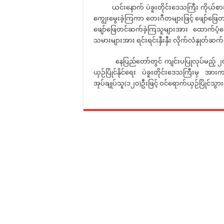
ယင်းနောက် ပဲခူးတိုင်းဒေသကြီး ကိုယ်စားပြ
ကျွေးမွေးခဲ့ကြကာ တေးဂီတများဖြင့် ဖျော်ဖြေတ
ဖျော်ဖြေတင်ဆက်ခဲ့ကြသူများအား ထောက်ပံ့ငွေ
သမားများအား ရင်းရင်းနှီးနှီး လိုက်လံနှုတ်
နေပြည်တော်တွင် ကျင်းပပြုလုပ်မည့် ၂၀၂၄ ခ
ယှဉ်ပြိုင်နိုင်ရေး ပဲခူးတိုင်းဒေသကြီးမှ
အုပ်ချုပ်သူ(၁၂၀)ဦးဖြင့် ဝင်ရောက်ယှဉ်ပြိုင်သ