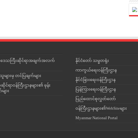
င်းဒေသကြီးဆိုင်ရာအချက်အလက်
နိုင်ငံတော် သမ္မတရုံး
ကာကွယ်ရေးဝန်ကြီးဌာန
သူများမှ တင်ပြချက်များ
နိုင်ငံခြားရေးဝန်ကြီးဌာန
ိုင်ရာဝန်ကြီးဌာနများ၏ ဖုန်း
ပြန်ကြားရေးဝန်ကြီးဌာန
တ်များ
ပြည်ထောင်စုလွှတ်တော်
ဝန်ကြီးဌာနများ၏WebSiteများ
Myanmar National Portal