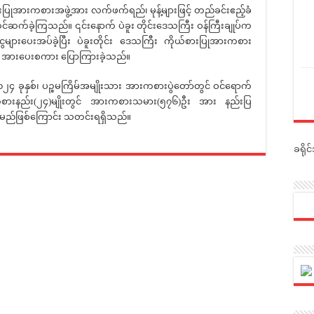
ုအားကစားအဖွဲ့အား လက်ဖက်ရည်၊ မုန့်များဖြင့် တည်ခင်းဧည့်ခံ
င်ဆက်ခဲ့ကြသည်။ ၎င်းနောက် ပဲခူး တိုင်းဒေသကြီး ဝန်ကြီးချုပ်က
များပေးအပ်ခဲ့ပြီး ပဲခူးတိုင်း ဒေသကြီး ကိုယ်စားပြုအားကစား
ဆက် အားပေးစကား ပြောကြားခဲ့သည်။
ုနှစ်၊ ပဉ္စမကြိမ်အမျိုးသား အားကစားပွဲတော်တွင် ဝင်ရောက်
 အားကစားနည်း(၂၄)မျိုးတွင် အားကစားသမား(၅၇၆)ဦး အား နည်းပြ
ွားမည်ဖြစ်ကြောင်း သတင်းရရှိသည်။
ခရို