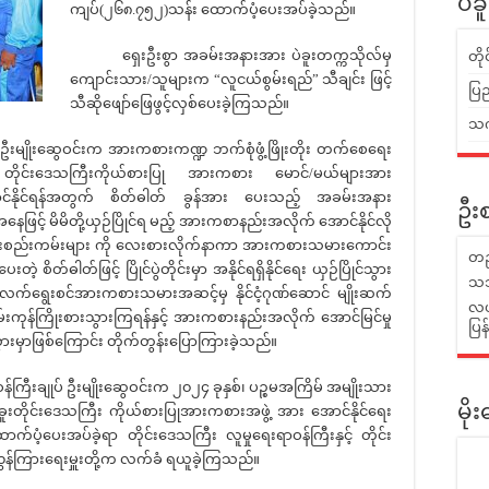
ပဲခ
ကျပ်(၂၆၈.၇၅၂)သန်း ထောက်ပံ့ပေးအပ်ခဲ့သည်။
ရှေးဦးစွာ အခမ်းအနားအား ပဲခူးတက္ကသိုလ်မှ
တိ
ကျောင်းသား/သူများက “လူငယ်စွမ်းရည်” သီချင်း ဖြင့်
ပြည
သီဆိုဖျော်ဖြေဖွင့်လှစ်ပေးခဲ့ကြသည်။
သက်
မျိုးဆွေဝင်းက အားကစားကဏ္ဍ ဘက်စုံဖွံ့ဖြိုးတိုး တက်စေရေး
ု တိုင်းဒေသကြီးကိုယ်စားပြု အားကစား မောင်/မယ်များအား
းဆောင်နိုင်ရန်အတွက် စိတ်ဓါတ် ခွန်အား ပေးသည့် အခမ်းအနား
ဦးစ
ြင့် မိမိတို့ယှဉ်ပြိုင်ရ မည့် အားကစာနည်းအလိုက် အောင်နိုင်လို
ည်းမျဉ်းစည်းကမ်းများ ကို လေးစားလိုက်နာကာ အားကစားသမားကောင်း
တည
းတဲ့ စိတ်ဓါတ်ဖြင့် ပြိုင်ပွဲတိုင်းမှာ အနိုင်ရရှိနိုင်ရေး ယှဉ်ပြိုင်သွား
သဘ
း လက်ရွေးစင်အားကစားသမားအဆင့်မှ နိုင်ငံ့ဂုဏ်ဆောင် မျိုးဆက်
လယ်
န်ကြိုးစားသွားကြရန်နှင့် အားကစားနည်းအလိုက် အောင်မြင်မှု
ပြ
းသွားမှာဖြစ်ကြောင်း တိုက်တွန်းပြောကြားခဲ့သည်။
်ကြီးချုပ် ဦးမျိုးဆွေဝင်းက ၂၀၂၄ ခုနှစ်၊ ပဉ္စမအကြိမ် အမျိုးသား
ပဲခူးတိုင်းဒေသကြီး ကိုယ်စားပြုအားကစားအဖွဲ့ အား အောင်နိုင်ရေး
မိ
်ပံ့ပေးအပ်ခဲ့ရာ တိုင်းဒေသကြီး လူမှုရေးရာဝန်ကြီးနှင့် တိုင်း
်ကြားရေးမှူးတို့က လက်ခံ ရယူခဲ့ကြသည်။