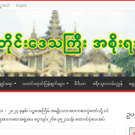
သူ့အသံ
English
ချုပ်ရေး
သတင်းထုတ်ပြန်ချက်များ
မီဒီယာ
ခရီးသွားလမ်းညွှန်
ရှေ
ား
/
၂၀၂၄ ခုနှစ်၊ ပဉ္စမအကြိမ် အမျိုးသားအားကစားပွဲတော်သို့ ဝင်
ဥပ
ားပြုအားကစားအဖွဲ့အား ငွေကျပ်(၂၆၈.၇၅၂)သန်း ထောက်ပံ့ပေးအပ်
ဥ