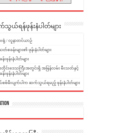
သွယ်ရန်ဖုန်းနံပါတ်များ
းရုံ / လူနာတင်ယာဉ်
သတ်စခန်းများ၏ ဖုန်းနံပါတ်များ
ခန်းဖုန်းနံပါတ်များ
ူးတိုင်းဒေသကြီးအတွင်းရှိ အမြန်လမ်း မီးသတ်နှင့်
ခန်းဖုန်းနံပါတ်များ
ပ်စစ်မီးပျက်ပါက ဆက်သွယ်ရမည့် ဖုန်းနံပါတ်များ
ation