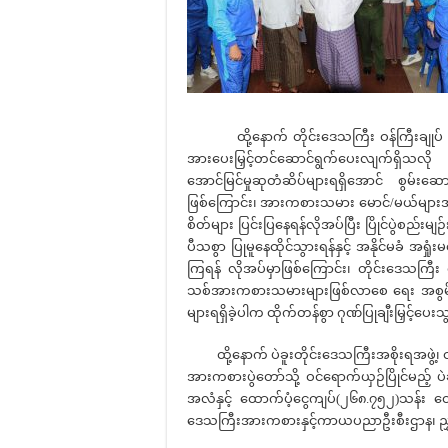
ထို့နောက် တိုင်းဒေသကြီး ဝန်ကြီးချုပ် ဦး
အားပေးမြှင့်တင်ဆောင်ရွက်ပေးလျက်ရှိသလိ
အောင်မြင်မှုဆုတံဆိပ်များရရှိအောင် စွမ်
ဖြစ်ကြောင်း၊ အားကစားသမား မောင်/မယ်များအနေဖ
စိတ်များ ပြင်းပြနေရန်လိုအပ်ပြီး ပြိုင်ပွဲစ
ပီသစွာ ပြုမူနေထိုင်သွားရန်နှင့် အနိုင်မခံ အရှုံးမပေ
ကြရန် လိုအပ်မှာဖြစ်ကြောင်း၊ တိုင်းဒေသကြီ
သစ်အားကစားသမားများဖြစ်လာစေ ရေး အစွမ်းကု
များရရှိခဲ့ပါက ထိုက်တန်စွာ ဂုဏ်ပြုချီးမြှင့်ပေ
ထို့နောက် ပဲခူးတိုင်းဒေသကြီးအစိုးရအဖွဲ့၊ ဝန
အားကစားပွဲတော်သို့ ဝင်ရောက်ယှဉ်ပြိုင်မည့် 
အလံနှင့် ထောက်ပံ့ငွေကျပ်(၂၆၈.၇၅၂)သန်း ထောက
ဒေသကြီးအားကစားနှင့်ကာယပညာဦးစီးဌာန၊ ညွှန