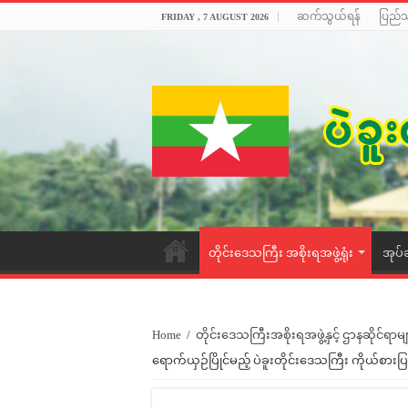
ဆက်သွယ်ရန်
ပြည်
FRIDAY , 7 AUGUST 2026
တိုင်းဒေသကြီး အစိုးရအဖွဲ့ရုံး
အုပ်
Home
/
တိုင်းဒေသကြီးအစိုးရအဖွဲ့နှင့် ဌာနဆိုင်ရာမျ
ရောက်ယှဉ်ပြိုင်မည့် ပဲခူးတိုင်းဒေသကြီး ကိုယ်စ