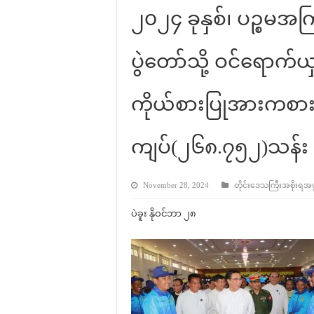
၂၀၂၄ ခုနှစ်၊ ပဉ္စမအ
ပွဲတော်သို့ ဝင်ရောက်ယှ
ကိုယ်စားပြုအားကစားအ
ကျပ်(၂၆၈.၇၅၂)သန်း
November 28, 2024
တိုင်းဒေသကြီးအစိုးရအဖွဲ့
ပဲခူး နိုဝင်ဘာ ၂၈