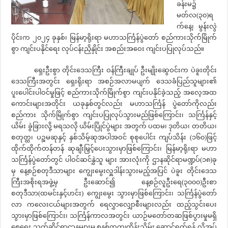
ခန်းမ၌
မတ်လ(၃၀)ရ
က်နေ့၊ မွန်းလွဲ
ပိုင်းက ၂၀၂၄ ခုနှစ်၊ မြန်မာ့ရိုးရာ မဟာသင်္ကြန်ပွဲတော် စည်ကားသိုက်မြိုက်
စွာ ကျင်းပနိုင်ရေး လုပ်ငန်းညှိနှိုင်း အစည်းအဝေး ကျင်းပပြုလုပ်သည်။
ရှေးဦးစွာ တိုင်းဒေသကြီး ဝန်ကြီးချုပ် ဦးမျိုးဆွေဝင်းက ပဲခူးတိုင်း
ဒေသကြီးအတွင်း ရှေးရိုးရာ အစဉ်အလာမပျက် ဒေသခံပြည်သူများ၏
ပူးပေါင်းပါဝင်မှုဖြင့် စည်ကားသိုက်မြိုက်စွာ ကျင်းပနိုင်ခဲ့သည့် အလေ့အထ
ကောင်းများအတိုင်း ယခုနှစ်တွင်လည်း မဟာသင်္ကြန် ပွဲတော်ကိုလည်း
စည်ကား သိုက်မြိုက်စွာ ကျင်းပပြုလုပ်သွားမည်ဖြစ်ကြောင်း၊ သင်္ကြန်နှင့်
ယိမ်း ခွဲခြားလို့ မရသလို ယိမ်းပြိုင်ပွဲများ အတွက် ပထမ၊ ဒုတိယ၊ တတိယ၊
စတုတ္ထ၊ ပဉ္စမဆုနှင့် နှစ်သိမ့်ဆုအပါအဝင် စုစုပေါင်း ကျပ်သိန်း (၁၆၀)ဖြင့်
ထိုက်ထိုက်တန်တန် ဆုချီးမြှင့်ပေးသွားမှာဖြစ်ကြောင်း၊ မြန်မာ့ရိုးရာ မဟာ
သင်္ကြန်ပွဲတော်တွင် ပါဝင်ဆင်နွှဲသူ များ အားလုံးကို ဌာနဆိုင်ရာမဏ္ဍပ်(၁၈)ခု
မှ နေ့စဉ်စတုဒီသာများ ကျွေးမွေးလှူဒါန်းသွားမည့်အပြင် ပဲခူး တိုင်းဒေသ
ကြီးအစိုးရအဖွဲ့မှ ဦးဆောင်၍ နေ့စဉ်လူဦးရေ(၃၀၀၀)ဦးစာ
စတုဒီသာ(ထမင်းနှင့်ဟင်း) ကျွေးမွေး သွားမှာဖြစ်ကြောင်း၊ သင်္ကြန်ပွဲတော်
လာ ကလေးငယ်များအတွက် ရေလွှာလျှောစီးများလည်း ထည့်သွင်းပေး
သွားမှာဖြစ်ကြောင်း၊ သင်္ကြန်ကာလအတွင်း ယာဉ်မတော်တဆဖြစ်ပွားမှုမရှိ
စေရေး သက်ဆိုင်ရာဌာနများမှ စနစ်တကျထိန်းသိမ်း ဆောင်ရွက်ရန် လိုအပ်