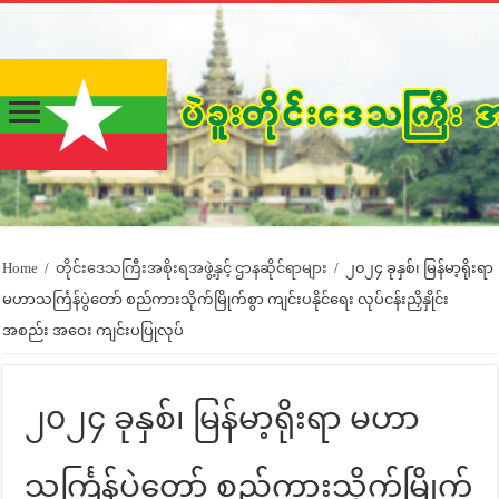
Home
/
တိုင်းဒေသကြီးအစိုးရအဖွဲ့နှင့် ဌာနဆိုင်ရာများ
/
၂၀၂၄ ခုနှစ်၊ မြန်မာ့ရိုးရာ
မဟာသင်္ကြန်ပွဲတော် စည်ကားသိုက်မြိုက်စွာ ကျင်းပနိုင်ရေး လုပ်ငန်းညှိနှိုင်း
အစည်း အဝေး ကျင်းပပြုလုပ်
၂၀၂၄ ခုနှစ်၊ မြန်မာ့ရိုးရာ မဟာ
သင်္ကြန်ပွဲတော် စည်ကားသိုက်မြိုက်