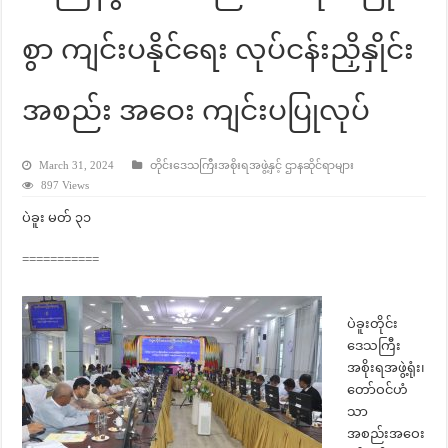
စွာ ကျင်းပနိုင်ရေး လုပ်ငန်းညှိနှိုင်း
အစည်း အဝေး ကျင်းပပြုလုပ်
March 31, 2024
တိုင်းဒေသကြီးအစိုးရအဖွဲ့နှင့် ဌာနဆိုင်ရာများ
897 Views
ပဲခူး မတ် ၃၁
===========
ပဲခူးတိုင်း
ဒေသကြီး
အစိုးရအဖွဲ့ရုံး၊
တော်ဝင်ဟံ
သာ
အစည်းအဝေး