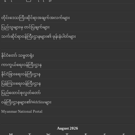
တိုင်းဒေသကြီးဆိုင်ရာအချက်အလက်များ
ပြည်သူများမှ တင်ပြချက်များ
သက်ဆိုင်ရာဝန်ကြီးဌာနများ၏ ဖုန်းနံပါတ်များ
နိုင်ငံတော် သမ္မတရုံး
ကာကွယ်ရေးဝန်ကြီးဌာန
နိုင်ငံခြားရေးဝန်ကြီးဌာန
ပြန်ကြားရေးဝန်ကြီးဌာန
ပြည်ထောင်စုလွှတ်တော်
ဝန်ကြီးဌာနများ၏WebSiteများ
Myanmar National Portal
August 2026
M
T
W
T
F
S
S