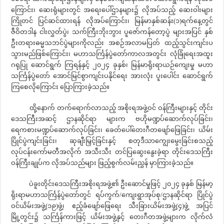
ကြောင်း၊ ဆေးရုံများတွင် အရေးပေါ်ဌာနများ၌ လိုအပ်သည့် ဆေးဝါးများ
ကြိုတင် ပြင်ဆင်ထားရန် လိုအပ်ကြောင်း၊ မြန်မာနှစ်ဆန်း(၁)ရက်နေ့တွင်
ဇီဝိတဒါန ငါးလွှတ်ပွဲ၊ သက်ကြီးဘိုးဘွား ပူဇော်ကန်တော့ပွဲ များအပြင် နှစ်
ဦးတရားဓမ္မသဘင်ပွဲများကိုလည်း အစဉ်အလာမပြတ် ထည့်သွင်းကျင်းပ
သွားမည်ဖြစ်ကြောင်း၊ မဟာသင်္ကြန်ပွဲတော်ကာလအတွင်း လုံခြုံရေးအထူး
ဂရုပြု ဆောင်ရွက် ကြရန်နှင့် ၂၀၂၄ ခုနှစ်၊ မြန်မာရိုးရာယဉ်ကျေးမှု မဟာ
သင်္ကြန်ပွဲတော် အောင်မြင်စွာကျင်းပနိုင်ရေး အားလုံး ပူးပေါင်း ဆောင်ရွက်
ကြစေလိုကြောင်း ပြောကြားခဲ့သည်။
ထို့နောက် တက်ရောက်လာသည့် အစိုးရအဖွဲ့ဝင် ဝန်ကြီးများနှင့် တိုင်း
ဒေသကြီးအဆင့် ဌာနဆိုင်ရာ များက ဗဟိုမဏ္ဍပ်ဆောက်လုပ်ခြင်း၊
ရေကစားမဏ္ဍပ်ဆောက်လုပ်ခြင်း၊ ခေတ်ပေါ်တေးဂီတဖျော်ဖြေခြင်း၊ ယိမ်း
ပြိုင်ပွဲကျင်းခြင်း၊ ဆုချီးမြှင့်ခြင်းနှင့် စတုဒီသာကျွေးမွေးခြင်းစသည့်
လုပ်ငန်းကော်မတီအလိုက် အသီးသီး တင်ပြဆွေးနွေးခဲ့ရာ တိုင်းဒေသကြီး
ဝန်ကြီးချုပ်က လိုအပ်သည်များ ဖြည့်စွက်လမ်းညွှန် မှာကြားခဲ့သည်။
ပဲခူးတိုင်းဒေသကြီးအစိုးရအဖွဲ့၏ ဦးဆောင်မှုဖြင့် ၂၀၂၄ ခုနှစ် မြန်မာ့
ရိုးရာမဟာသင်္ကြန်ပွဲတော်တွင် ရပ်ကွက်/ကျေးရွာအုပ်စု/ဌာနဆိုင်ရာ ပြိုင်ပွဲ
ဝင်ယိမ်းအဖွဲ့(၁၉)ဖွဲ့၊ ဧည့်ခံဖျော်ဖြေရေး သီးခြားယိမ်းအဖွဲ့(၄)ဖွဲ့ အပြင်
မြို့တွင်း၌ သင်္ကြန်ကားဖြင့် ယိမ်းအဖွဲ့နှင့် တေးဂီတအဖွဲ့များက လိုက်လံ