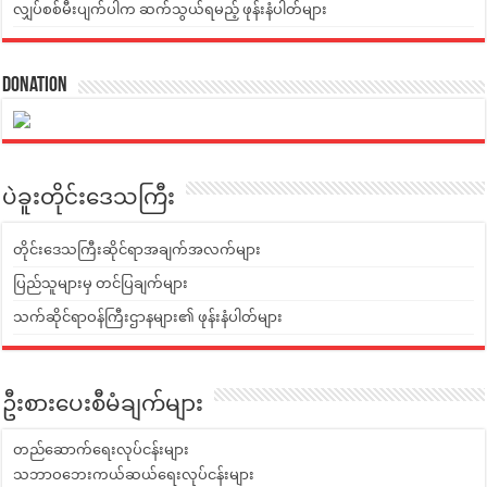
လျှပ်စစ်မီးပျက်ပါက ဆက်သွယ်ရမည့် ဖုန်းနံပါတ်များ
Donation
ပဲခူးတိုင်းဒေသကြီး
တိုင်းဒေသကြီးဆိုင်ရာအချက်အလက်များ
ပြည်သူများမှ တင်ပြချက်များ
သက်ဆိုင်ရာဝန်ကြီးဌာနများ၏ ဖုန်းနံပါတ်များ
ဦးစားပေးစီမံချက်များ
တည်ဆောက်ရေးလုပ်ငန်းများ
သဘာဝဘေးကယ်ဆယ်ရေးလုပ်ငန်းများ