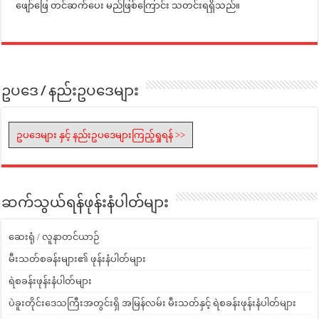
ဖျော်ဖြေ တင်ဆက်ပေး မည်ဖြစ်ကြောင်း သတင်းရရှိသည်။
ဥပဒေ / နည်းဥပဒေများ
ဥပဒေများ နှင့် နည်းဥပဒေများကြည့်ရှုရန် >>
ဆက်သွယ်ရန်ဖုန်းနံပါတ်များ
ဆေးရုံ / လူနာတင်ယာဉ်
မီးသတ်စခန်းများ၏ ဖုန်းနံပါတ်များ
ရဲစခန်းဖုန်းနံပါတ်များ
ပဲခူးတိုင်းဒေသကြီးအတွင်းရှိ အမြန်လမ်း မီးသတ်နှင့် ရဲစခန်းဖုန်းနံပါတ်များ