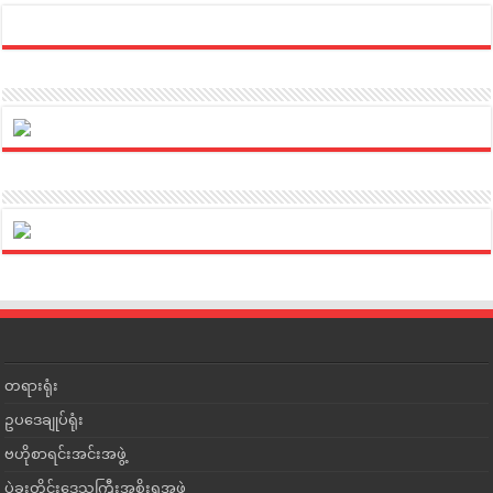
တရားရုံး
ဥပဒေချုပ်ရုံး
ဗဟိုစာရင်းအင်းအဖွဲ့
ပဲခူးတိုင်းဒေသကြီးအစိုးရအဖွဲ့