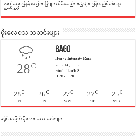
လယ်ယာမြေနှင့် အခြားမြေများ သိမ်းဆည်းခံရမှုများ ပြန်လည်စီစစ်ရေး
ကော်မတီ
မိုးလေဝသ သတင်းများ
Bago
Heavy Intensity Rain
28
C
humidity: 85%
wind: 4km/h S
H 28 • L 28
C
C
C
C
C
28
26
27
27
25
SAT
SUN
MON
TUE
WED
ခရိုင်အလိုက် မိုးလေဝသ သတင်းများ