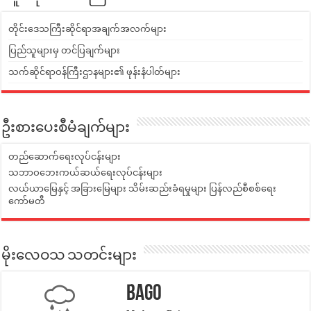
တိုင်းဒေသကြီးဆိုင်ရာအချက်အလက်များ
ပြည်သူများမှ တင်ပြချက်များ
သက်ဆိုင်ရာဝန်ကြီးဌာနများ၏ ဖုန်းနံပါတ်များ
ဦးစားပေးစီမံချက်များ
တည်ဆောက်ရေးလုပ်ငန်းများ
သဘာဝဘေးကယ်ဆယ်ရေးလုပ်ငန်းများ
လယ်ယာမြေနှင့် အခြားမြေများ သိမ်းဆည်းခံရမှုများ ပြန်လည်စီစစ်ရေး
ကော်မတီ
မိုးလေဝသ သတင်းများ
Bago