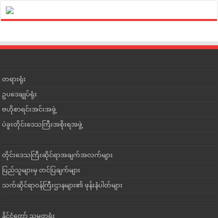
တရားရုံး
ဥပဒေချုပ်ရုံး
ဗဟိုစာရင်းအင်းအဖွဲ့
ပဲခူးတိုင်းဒေသကြီးအစိုးရအဖွဲ့
တိုင်းဒေသကြီးဆိုင်ရာအချက်အလက်များ
ပြည်သူများမှ တင်ပြချက်များ
သက်ဆိုင်ရာဝန်ကြီးဌာနများ၏ ဖုန်းနံပါတ်များ
နိုင်ငံတော် သမ္မတရုံး