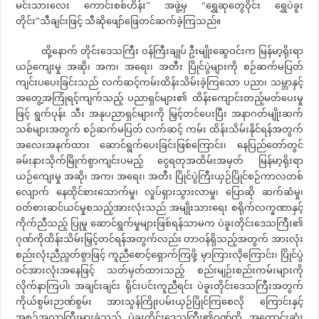
မင်းသားလေး ကောင်းစစ်ဟိန်း” အဖွဲ့မှ “ရွှေဆုတွေဝိုင်း ရွှေပဲခူး
တိုင်း”သီချင်းဖြင့် သီဆိုဖျော်ဖြေတင်ဆက်ခဲ့ကြသည်။
ထို့နောက် တိုင်းဒေသကြီး ဝန်ကြီးချုပ် ဦးမျိုးဆွေဝင်းက မြန်မာ့ရိုးရာ
ယဉ်ကျေးမှု အဆို၊ အက၊ အရေး၊ အတီး ပြိုင်ပွဲများကို စဉ်ဆက်မပြတ်
ကျင်းပပေးခြင်းသည် လက်ဆင့်ကမ်းထိန်းသိမ်းခဲ့ကြသော ပညာ၊ သမ္ဘာနှင့်
အတွေ့အကြုံရင့်ကျက်သည့် ပညာရှင်များ၏ ထိန်းကျောင်းတည့်မတ်ပေးမှု
ဖြင့် ရွက်ပုန်း သီး အနုပညာရှင်များကို မြှင့်တင်ပေးပြီး အနာဂတ်မျိုးဆက်
သစ်များအတွက် စဉ်ဆက်မပြတ် လက်ဆင့် ကမ်း ထိန်းသိမ်းနိုင်ရန်အတွက်
အလေးအနက်ထား ဆောင်ရွက်ပေးခြင်းဖြစ်ကြောင်း၊ နေပြည်တော်တွင်
ခမ်းနားသိုက်မြိုက်စွာကျင်းပမည့် ငွေရတုအထိမ်းအမှတ် မြန်မာ့ရိုးရာ
ယဉ်ကျေးမှု အဆို၊ အက၊ အရေး၊ အတီး ပြိုင်ပွဲကြီးယှဉ်ပြိုင်စဉ်ကာလတစ်
လျောက် နေထိုင်စားသောက်မှု၊ လှုပ်ရှားသွားလာမှု၊ ပြောဆို ဆက်ဆံမှု၊
ဝတ်စားဆင်ယင်မှုစသည့်အားလုံးသည် အမျိုးသားရေး စရိုက်လက္ခဏာနှင့်
ကိုက်ညီသည့် ပြုမှု ဆောင်ရွက်မှုများဖြစ်ရန်သာမက ပဲခူးတိုင်းဒေသကြီး၏
ဂုဏ်ကိုထိန်းသိမ်းမြှင့်တင်ရန်အတွက်လည်း တာဝန်ရှိသည့်အတွက် အားလုံး
စည်းလုံးညီညွတ်စွာဖြင့် ကူညီစောင့်ရှောက်ကြဖို့ မှာကြားလိုကြောင်း၊ ပြိုင်ပွဲ
ဝင်အားလုံးအနေဖြင့် သတ်မှတ်ထားသည့် စည်းမျဉ်းစည်းကမ်းများကို
လိုက်နာကြပါ၊ အချင်းချင်း ရိုင်းပင်းကူညီရင်း ပဲခူးတိုင်းဒေသကြီးအတွက်
ကိုယ်စွမ်းဉာဏ်စွမ်း အားသွန်ကြိုးပမ်းယှဉ်ပြိုင်ကြစေလို ကြောင်းနှင့်
အစဉ်အလာကြီးမားခဲ့သည့် ပဲခူးတိုင်းဒေသကြီး၏ဂုဏ်ကို အကောင်းဆုံး