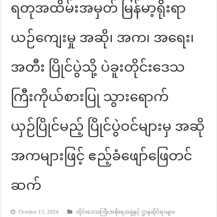
ရတုအထိမ်းအမှတ် မြန်မာ့ရိုးရာ
ယဉ်ကျေးမှု အဆို၊ အက၊ အရေး၊
အတီး ပြိုင်ပွဲသို့ ပဲခူးတိုင်းဒေသ
ကြီးကိုယ်စားပြု သွားရောက်
ယှဉ်ပြိုင်မည့် ပြိုင်ပွဲဝင်များမှ အဆို
အကများဖြင့် ဧည့်ခံဖျော်ဖြေတင်
ဆက်
October 13, 2024
တိုင်းဒေသကြီးအစိုးရအဖွဲ့နှင့် ဌာနဆိုင်ရာများ