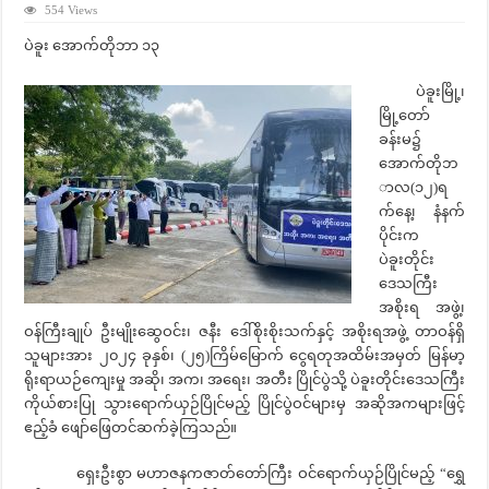
554 Views
ပဲခူး အောက်တိုဘာ ၁၃
ပဲခူးမြို့၊
မြို့တော်
ခန်းမ၌
အောက်တိုဘ
ာလ(၁၂)ရ
က်နေ့၊ နံနက်
ပိုင်းက
ပဲခူးတိုင်း
ဒေသကြီး
အစိုးရ အဖွဲ့၊
ဝန်ကြီးချုပ် ဦးမျိုးဆွေဝင်း၊ ဇနီး ဒေါ်စိုးစိုးသက်နှင့် အစိုးရအဖွဲ့ တာဝန်ရှိ
သူများအား ၂၀၂၄ ခုနှစ်၊ (၂၅)ကြိမ်မြောက် ငွေရတုအထိမ်းအမှတ် မြန်မာ့
ရိုးရာယဉ်ကျေးမှု အဆို၊ အက၊ အရေး၊ အတီး ပြိုင်ပွဲသို့ ပဲခူးတိုင်းဒေသကြီး
ကိုယ်စားပြု သွားရောက်ယှဉ်ပြိုင်မည့် ပြိုင်ပွဲဝင်များမှ အဆိုအကများဖြင့်
ဧည့်ခံ ဖျော်ဖြေတင်ဆက်ခဲ့ကြသည်။
ရှေးဦးစွာ မဟာဇနကဇာတ်တော်ကြီး ဝင်ရောက်ယှဉ်ပြိုင်မည့် “ရွှေ