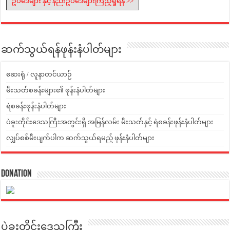
ဥပဒေများ နှင့် နည်းဥပဒေများကြည့်ရှုရန် >>
ဆက်သွယ်ရန်ဖုန်းနံပါတ်များ
ဆေးရုံ / လူနာတင်ယာဉ်
မီးသတ်စခန်းများ၏ ဖုန်းနံပါတ်များ
ရဲစခန်းဖုန်းနံပါတ်များ
ပဲခူးတိုင်းဒေသကြီးအတွင်းရှိ အမြန်လမ်း မီးသတ်နှင့် ရဲစခန်းဖုန်းနံပါတ်များ
လျှပ်စစ်မီးပျက်ပါက ဆက်သွယ်ရမည့် ဖုန်းနံပါတ်များ
Donation
ပဲခူးတိုင်းဒေသကြီး