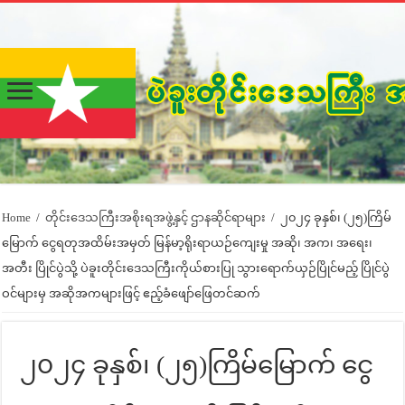
Home
/
တိုင်းဒေသကြီးအစိုးရအဖွဲ့နှင့် ဌာနဆိုင်ရာများ
/
၂၀၂၄ ခုနှစ်၊ (၂၅)ကြိမ်
မြောက် ငွေရတုအထိမ်းအမှတ် မြန်မာ့ရိုးရာယဉ်ကျေးမှု အဆို၊ အက၊ အရေး၊
အတီး ပြိုင်ပွဲသို့ ပဲခူးတိုင်းဒေသကြီးကိုယ်စားပြု သွားရောက်ယှဉ်ပြိုင်မည့် ပြိုင်ပွဲ
ဝင်များမှ အဆိုအကများဖြင့် ဧည့်ခံဖျော်ဖြေတင်ဆက်
၂၀၂၄ ခုနှစ်၊ (၂၅)ကြိမ်မြောက် ငွေ