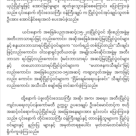
ယှဉ်ပြိုင်မှုဖြင့် အောင်မြင်မှုများ ဆွတ်ခူးသွားနိုင်စေကြောင်း ပြောကြားခဲ့
သည်။ ၎င်းနောက် တိုင်းဒေသကြီး ဝန်ကြီးချုပ် က ပြိုင်ပွဲဝင်အုပ်ချုပ်သူတစ်
ဦးအား အောင်နိုင်ရေးအလံ ပေးအပ်ခဲ့သည်။
ယင်းနောက် အခြေခံပညာအဆင့်(၁၅-၂၀)ပြိုင်ပွဲဝင် အိုးစည်အဖွဲ့မှ
အတီးဘာသာရပ်ဖြင့် လည်းကောင်း၊ အဆိုအခြေခံအဆင့်မြင့်ပြိုင်ပွဲဝင်များ
နှင့် စန္ဒယားဘာသာရပ်ပြိုင်ပွဲဝင်များက “လက်ရည် တစ်ပြင်တည်း”သီးချင်း
ဖြင့်လည်းကောင်း၊ ဝါသနာရှင်ဒုတိယတန်း အမျိုးသမီးဆိုင်းအဖွဲ့မှ အတီး
ဘာသာ ရပ်ဖြင့်လည်းကောင်း၊ ဒုံမင်းဘာသာရပ် အဆင့်မြင့်ပြိုင်ပွဲဝင်များ
နှင့် တယောဘာသာရပ်ပြိုင်ပွဲဝင်များက “မဟာဇနကသီချင်း”ဖြင့်
လည်းကောင်း၊ အခြေခံပညာ(၁၀-၁၅)အဆင့် ကဗျာလွတ်အဖွဲ့မှ အကဖြင့်
လည်း ကောင်း၊ အဆိုပြိုင်ပွဲဝင်များက “ငြိမ်းချမ်းရေးပန်းခင်း” သီချင်းဖြင့်
လည်းကောင်း အသီးသီး ဖျော်ဖြေ တင်ဆက်ခဲ့ကြသည်။
ထို့နောက် ပဲခူးတိုင်းဒေဿကြီး အဆို၊ အက၊ အရေး၊ အတီးပြိုင်ပွဲ
ကျင်းပရေးလုပ်ငန်းကော်မတီ ဥက္ကဋ္ဌ၊ ဥပဒေချုပ် ဦးခင်မောင်တင့်က ဗဟို
အဆင့်ဝင်ရောက်ယှဉ်ပြိုင်မည့် အခြေအနေများအား ရှင်းလင်း ပြောကြားခဲ့
သည်။ ၎င်းနောက် တိုင်းဒေသကြီး ဝန်ကြီးချုပ်နှင့် တာဝန်ရှိသူများက ပြိုင်ပွဲ
ဝင်များနှင့် နည်းပြ များနှင့် အမှတ်တရစုပေါင်း မှတ်တမ်းတင်ဓါတ်ပုံ
ရိုက်ကူးခဲ့ကြသည်။