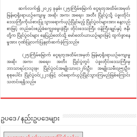
ဆက်လက်၍ ၂၀၂၄ ခုနှစ်၊ (၂၅)ကြိမ်မြောက် ငွေရတုအထိမ်းအမှတ်
မြန်မာ့ရိုးရာယဉ်ကျေးမှု အဆို၊ အက၊ အရေး၊ အတီး ပြိုင်ပွဲသို့ ပဲခူးတိုင်း
ဒေသကြီးကိုယ်စားပြု သွားရောက်ယှဉ်ပြိုင်မည့် ပြိုင်ပွဲဝင်များအား နေ့လည်
စာဖြင့် တည်ခင်းဧည့်ခံကျွေးမွေးခဲ့ပြီး တိုင်းဒေသကြီး ဝန်ကြီးချုပ်နှင့် ဇနီး
တို့က ပြိုင်ပွဲဝင်များ နေပြည်တော်သို့ မော်တော်ယာယဉ်များဖြင့် ထွက်ခွာနေ
မှုအား ဂုဏ်ပြုလက်ပြနှုတ်ဆက်ခဲ့ကြသည်။
(၂၅)ကြိမ်မြောက် ငွေရတုအထိမ်းအမှတ် မြန်မာ့ရိုးရာယဉ်ကျေးမှု
အဆို၊ အက၊ အရေး၊ အတီး ပြိုင်ပွဲတွင် ပဲခူးတိုင်းဒေသကြီးမှ
ဘာသာရပ်(၁၁၃)ခု၊ ပြိုင်ပွဲဝင်အမျိုးသား(၁၂၆)ဦး၊ အမျိုးသမီး(၉၅)ဦး၊
စုစုပေါင်း ပြိုင်ပွဲဝင်(၂၂၁)ဖြင့် ဝင်ရောက်ယှဉ်ပြိုင်သွားကြမည်ဖြစ်ကြောင်း
သတင်းရရှိသည်။
ဥပဒေ / နည်းဥပဒေများ