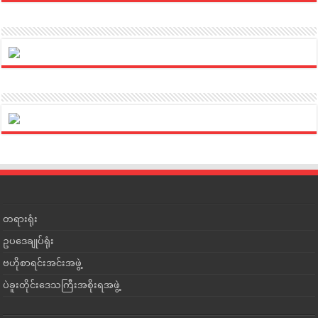
တရားရုံး
ဥပဒေချုပ်ရုံး
ဗဟိုစာရင်းအင်းအဖွဲ့
ပဲခူးတိုင်းဒေသကြီးအစိုးရအဖွဲ့