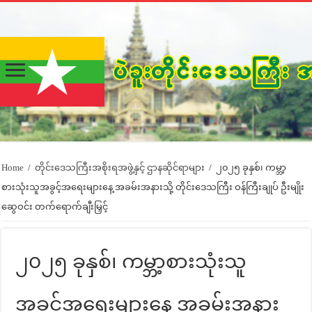
Home
/
တိုင်းဒေသကြီးအစိုးရအဖွဲ့နှင့် ဌာနဆိုင်ရာများ
/
၂၀၂၅ ခုနှစ်၊ ကမ္ဘာ့
စားသုံးသူအခွင့်အရေးများနေ့ အခမ်းအနားသို့ တိုင်းဒေသကြီး ဝန်ကြီးချုပ် ဦးမျိုး
ဆွေဝင်း တက်ရောက်ချီးမြှင့်
၂၀၂၅ ခုနှစ်၊ ကမ္ဘာ့စားသုံးသူ
အခွင့်အရေးများနေ့ အခမ်းအနား