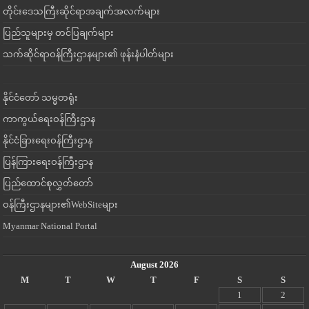
တိုင်းဒေသကြီးဆိုင်ရာအချက်အလက်များ
ပြည်သူများမှ တင်ပြချက်များ
သက်ဆိုင်ရာဝန်ကြီးဌာနများ၏ ဖုန်းနံပါတ်များ
နိုင်ငံတော် သမ္မတရုံး
ကာကွယ်ရေးဝန်ကြီးဌာန
နိုင်ငံခြားရေးဝန်ကြီးဌာန
ပြန်ကြားရေးဝန်ကြီးဌာန
ပြည်ထောင်စုလွှတ်တော်
ဝန်ကြီးဌာနများ၏WebSiteများ
Myanmar National Portal
August 2026
M
T
W
T
F
S
S
1
2