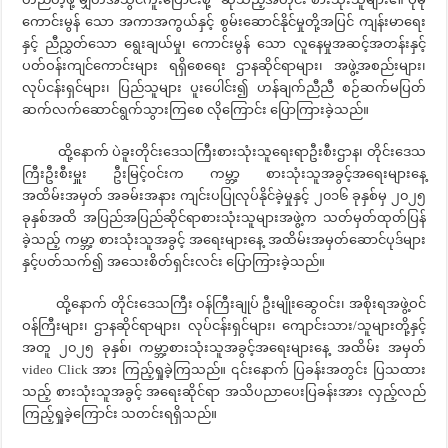
ကောင်းမွန် သော အကာအကွယ်နှင့် စွမ်းဆောင်နိုင်မှုတို့အပြင် ကျန်းမာရေး
နှင့် ညီညွှတ်သော ရွေးချယ်မှု၊ ကောင်းမွန် သော လူနေမှုအဆင့်အတန်းနှင့်
ပတ်ဝန်းကျင်ကောင်းများ ရရှိစေရေး ဌာနဆိုင်ရာများ၊ အဖွဲ့အစည်းများ၊
လုပ်ငန်းရှင်များ၊ ပြည်သူများ ပူးပေါင်း၍ ဟန်ချက်ညီညီ စဉ်ဆက်မပြတ်
ဆက်လက်ဆောင်ရွက်သွားကြစေ လိုကြောင်း ပြောကြားခဲ့သည်။
ထို့နောက် ပဲခူးတိုင်းဒေသကြီးစားသုံးသူရေးရာဦးစီးဌာန၊ တိုင်းဒေသ
ကြီးဦးစီးမှူး ဦးမြင့်ဝင်းက ကမ္ဘာ့ စားသုံးသူအခွင့်အရေးများနေ့
အထိမ်းအမှတ် အခမ်းအနား ကျင်းပပြုလုပ်နိုင်ခဲ့မှုနှင့် ၂၀၁၆ ခုနှစ်မှ ၂၀၂၅
ခုနှစ်အထိ အပြည်အပြည်ဆိုင်ရာစားသုံးသူများအဖွဲ့က သတ်မှတ်ထုတ်ပြန်
ခဲ့သည့် ကမ္ဘာ့ စားသုံးသူအခွင့် အရေးများနေ့ အထိမ်းအမှတ်ဆောင်ပုဒ်များ
နှင့်ပတ်သက်၍ အသေးစိတ်ရှင်းလင်း ပြောကြားခဲ့သည်။
ထို့နောက် တိုင်းဒေသကြီး ဝန်ကြီးချုပ် ဦးမျိုးဆွေဝင်း၊ အစိုးရအဖွဲ့ဝင်
ဝန်ကြီးများ၊ ဌာနဆိုင်ရာများ၊ လုပ်ငန်းရှင်များ၊ ကျောင်းသား/သူများတို့နှင့်
အတူ ၂၀၂၅ ခုနှစ်၊ ကမ္ဘာ့စားသုံးသူအခွင့်အရေးများနေ့ အထိမ်း အမှတ်
video Click အား ကြည့်ရှုခဲ့ကြသည်။ ၎င်းနောက် ပြခန်းအတွင်း ပြသထား
သည့် စားသုံးသူအခွင့် အရေးဆိုင်ရာ အသိပညာပေးပြခန်းအား လှည့်လည်
ကြည့်ရှုခဲ့ကြောင်း သတင်းရရှိသည်။