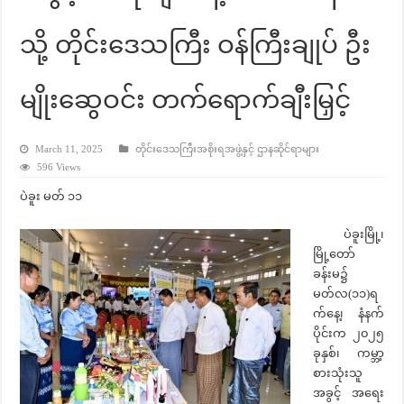
သို့ တိုင်းဒေသကြီး ဝန်ကြီးချုပ် ဦး
မျိုးဆွေဝင်း တက်ရောက်ချီးမြှင့်
March 11, 2025
တိုင်းဒေသကြီးအစိုးရအဖွဲ့နှင့် ဌာနဆိုင်ရာများ
596 Views
ပဲခူး မတ် ၁၁
ပဲခူးမြို့၊
မြို့တော်
ခန်းမ၌
မတ်လ(၁၁)ရ
က်နေ့၊ နံနက်
ပိုင်းက ၂၀၂၅
ခုနှစ်၊ ကမ္ဘာ့
စားသုံးသူ
အခွင့် အရေး