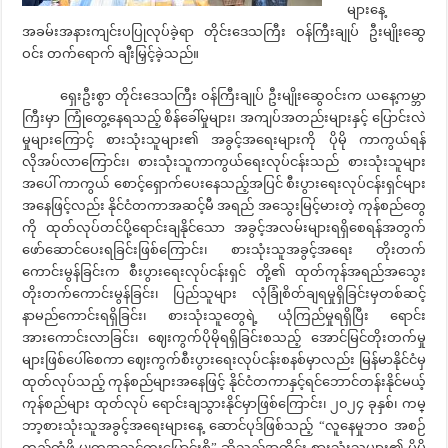
များနေ့
အခမ်းအနားကျင်းပပြုလုပ်ခဲ့ရာ တိုင်းဒေသကြီး ဝန်ကြီးချုပ် ဦးမျိုးဆွေ
ဝင်း တက်ရောက် ချီးမြှင့်ခဲ့သည်။
ရှေးဦးစွာ တိုင်းဒေသကြီး ဝန်ကြီးချုပ် ဦးမျိုးဆွေဝင်းက ယနေ့ကမ္ဘာ
ကြီးမှာ ကြုံတွေ့နေရသည့် စိန်ခေါ်မှုများ၊ အကျပ်အတည်းများနှင့် ပြောင်းလဲ
မှုများကြောင့် စားသုံးသူများ၏ အခွင့်အရေးများကို ပိုမို ကာကွယ်ရန်
လိုအပ်လာကြောင်း၊ စားသုံးသူကာကွယ်ရေးလုပ်ငန်းသည် စားသုံးသူများ
အပေါ် ကာကွယ် စောင့်ရှောက်ပေးနေသည့်အပြင် စီးပွားရေးလုပ်ငန်းရှင်များ
အနေဖြင့်လည်း နိုင်ငံတကာအဆင့်မီ အရည် အသွေးမြင့်မားတဲ့ ကုန်စည်တွေ
ကို ထုတ်လုပ်တင်ပို့ရောင်းချနိုင်သော အခွင့်အလမ်းများရရှိစေရန်အတွက်
ဖော်ဆောင်ပေးရခြင်းဖြစ်ကြောင်း၊ စားသုံးသူအခွင့်အရေး တိုးတက်
ကောင်းမွန်ခြင်းက စီးပွားရေးလုပ်ငန်းရှင် တို့၏ ထုတ်ကုန်အရည်အသွေး
တိုးတက်ကောင်းမွန်ခြင်း၊ ပြည်သူများ လုံခြုံစိတ်ချရမှုရှိခြင်းမှတစ်ဆင့်
နာမည်ကောင်းရရှိခြင်း၊ စားသုံးသူတွေရဲ့ ယုံကြည်မှုရရှိပြီး ရောင်း
အားကောင်းလာခြင်း၊ ဈေးကွက်ပိုမိုရရှိခြင်းစသည့် အောင်မြင်တိုးတက်မှု
များဖြစ်ပေါ်စေကာ ဈေးကွက်စီးပွားရေးလုပ်ငန်းစနစ်မှာလည်း မြန်မာနိုင်ငံမှ
ထုတ်လုပ်သည့် ကုန်စည်များအနေဖြင့် နိုင်ငံတကာနှင့်ရင်ဘောင်တန်းနိုင်မယ့်
ကုန်စည်များ ထုတ်လုပ် ရောင်းချသွားနိုင်မှာဖြစ်ကြောင်း၊ ၂၀၂၄ ခုနှစ်၊ ကမ္
ဘာ့စားသုံးသူအခွင့်အရေးများနေ့ ဆောင်ပုဒ်ဖြစ်သည့် “လူနေမှုဘဝ အစဉ်
တည်တံ့ဖို့ မျှတအသွင်ကူးပြောင်းစို့” ဆိုသည့်အတိုင်း စားသုံးသူများ၏ ပိုမို