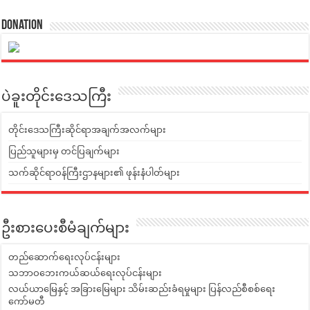
Donation
ပဲခူးတိုင်းဒေသကြီး
တိုင်းဒေသကြီးဆိုင်ရာအချက်အလက်များ
ပြည်သူများမှ တင်ပြချက်များ
သက်ဆိုင်ရာဝန်ကြီးဌာနများ၏ ဖုန်းနံပါတ်များ
ဦးစားပေးစီမံချက်များ
တည်ဆောက်ရေးလုပ်ငန်းများ
သဘာဝဘေးကယ်ဆယ်ရေးလုပ်ငန်းများ
လယ်ယာမြေနှင့် အခြားမြေများ သိမ်းဆည်းခံရမှုများ ပြန်လည်စီစစ်ရေး
ကော်မတီ