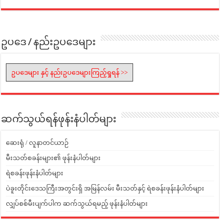
ဥပဒေ / နည်းဥပဒေများ
ဥပဒေများ နှင့် နည်းဥပဒေများကြည့်ရှုရန် >>
ဆက်သွယ်ရန်ဖုန်းနံပါတ်များ
ဆေးရုံ / လူနာတင်ယာဉ်
မီးသတ်စခန်းများ၏ ဖုန်းနံပါတ်များ
ရဲစခန်းဖုန်းနံပါတ်များ
ပဲခူးတိုင်းဒေသကြီးအတွင်းရှိ အမြန်လမ်း မီးသတ်နှင့် ရဲစခန်းဖုန်းနံပါတ်များ
လျှပ်စစ်မီးပျက်ပါက ဆက်သွယ်ရမည့် ဖုန်းနံပါတ်များ