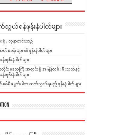
သွယ်ရန်ဖုန်းနံပါတ်များ
းရုံ / လူနာတင်ယာဉ်
သတ်စခန်းများ၏ ဖုန်းနံပါတ်များ
ခန်းဖုန်းနံပါတ်များ
ူးတိုင်းဒေသကြီးအတွင်းရှိ အမြန်လမ်း မီးသတ်နှင့်
ခန်းဖုန်းနံပါတ်များ
ပ်စစ်မီးပျက်ပါက ဆက်သွယ်ရမည့် ဖုန်းနံပါတ်များ
ation