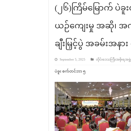
(၂၆)ကြိမ်မြောက် ပဲခူးတ
ယဉ်ကျေးမှု အဆို၊ အက
ချီးမြှင့်ပွဲ အခမ်းအနာ
September 5, 2025
တိုင်းဒေသကြီးအစိုးရအဖွဲ့န
ပဲခူး စက်တင်ဘာ ၅