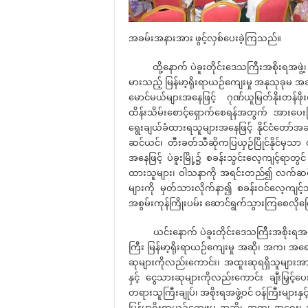
အခမ်းအနားအား ဖွင့်လှစ်ပေးခဲ့ကြသည်။
ထို့နောက် ပဲခူးတိုင်းဒေသကြီးအစိုးရအဖွဲ့၊ ဝန
မားသည့် မြန်မာ့ရိုးရာယဉ်ကျေးမှု အနုသုခု
မောင်မယ်များအနေဖြင့် ဂုဏ်ယူမြတ်နိုးတ
ထိန်းသိမ်းစောင့်ရှောက်စေရန်အတွက် အားပေးမြ
ရွေးချယ်ခံထားရသူများအနေဖြင့် နိုင်ငံတော်အဆင့
ဆင်ယင်၊ တီးခတ်သီဆိုကပြယှဉ်ပြိုင်နိုင်မှသာ ထို
အနေဖြင့် ပဲခူးမြို့၌ စခန်းသွင်းလေ့ကျင့်ရာတွင်
ထားသူများ၊ ဝါသနာကို အရင်းတည်၍ လက်ဆင့်
များကို မှတ်သားလိုက်နာ၍ စခန်းဝင်လေ့ကျင့်သည့
အစွမ်းကုန်ကြိုးပမ်း ဆောင်ရွက်သွားကြစေလိုက
ယင်းနောက် ပဲခူးတိုင်းဒေသကြီးအစိုးရအဖွဲ့၊ ဝ
ကြီး မြန်မာ့ရိုးရာယဉ်ကျေးမှု အဆို၊ အက၊ အရေ
ဆုများကိုလည်းကောင်း၊ အထူးဆုရရှိသူများအား 
နှင့် ငွေသားဆုများကိုလည်းကောင်း ချီးမြှ
တရားသူကြီးချုပ်၊ အစိုးရအဖွဲ့ဝင် ဝန်ကြီးများနှ
မြန်မာ့ရိုးရာယဉ်ကျေးမှု အဆို၊ အက၊ အရေး၊