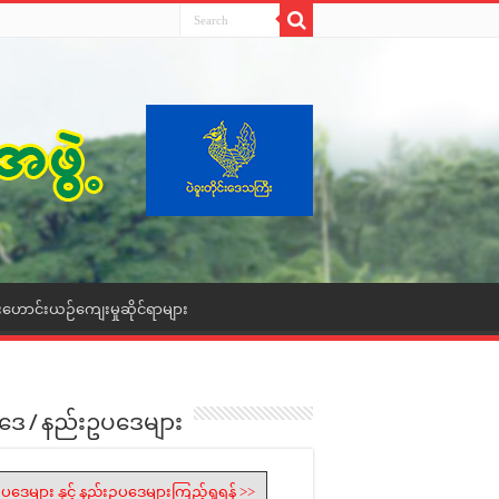
းဟောင်းယဉ်ကျေးမှုဆိုင်ရာများ
ဒေ / နည်းဥပဒေများ
ပဒေများ နှင့် နည်းဥပဒေများကြည့်ရှုရန် >>