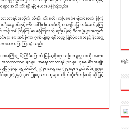
းဆုများ အသီးသီးချီးမြှင့် ပေးအပ်ခဲ့ကြသည်။
ာဘာသာရပ်အလိုက် သီဆို၊ တီးခတ်၊ ကပြဖျော်ဖြေတင်ဆက် ခဲ့ကြ
ျိုးဆွေဝင်းနှင့် ဇနီး ဒေါ်စိုးစိုးသက်တို့က ဖျော်ဖြေ တင်ဆက်ခဲ့ကြ
ွဲတွင် အနီးကပ်ကြီးကြပ်ပေးခဲ့ကြသည့် နည်းပြနှင့် ဒိုင်အဖွဲ့များအတွက်
း ပေးအပ်ခဲ့ကာ ဂုဏ်ပြုဆု ရရှိသည့် ပြိုင်ပွဲဝင်များနှင့် ဒိုင်အဖွဲ့
းပေးစကား ပြောကြားခဲ့ သည်။
ဒေသကြီး(၂၆)ကြိမ်မြောက် မြန်မာ့ရိုးရာ ယဉ်ကျေးမှု အဆို၊ အက၊
ခရို
ု၊ အကဘာသာရပ်(၁)ခု၊ အရေးဘာသာရပ်(၁၁)ခု၊ စုစုပေါင်းအမျိုး
်ပြိုင်ခဲ့ရာ ရွှေတံဆိပ်(၂၉)ခု၊ အထူးဆု (၂၄)ဆု၊ ငွေတံဆိပ်(၂၉)ခု၊
ါင်း(၁၂၈)ခုနှင့် ဂုဏ်ပြုငွေသား ဆုများ ထိုက်ထိုက်တန်တန် ချီးမြှင့်