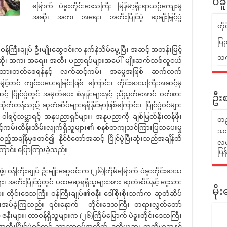
ပဲခ
မြောက် ပဲခူးတိုင်းဒေသကြီး မြန်မာ့ရိုးရာယဉ်ကျေးမှု
အဆို၊ အက၊ အရေး၊ အတီးပြိုင်ပွဲ ဆုချီးမြှင့်ပွဲ
တိ
ပြည
်ကြီးချုပ် ဦးမျိုးဆွေဝင်းက နက်နဲသိမ်မွေ့ပြီး အဆင့် အတန်းမြင့်
သက်
မ အဆို၊ အက၊ အရေး၊ အတီး ပညာရပ်များအပေါ် မျိုးဆက်သစ်လူငယ်
န်ဖိုးထားတတ်စေရန်နှင့် လက်ဆင့်ကမ်း အမွေအဖြစ် ဆက်လက်
ှင့်တင် ကျင်းပပေးရခြင်းဖြစ် ကြောင်း၊ တိုင်းဒေသကြီးအဆင့်မှ
် ပြိုင်ပွဲတွင် အမှတ်ပေး စံနှုန်းများနှင့် ညီညွတ်အောင် ဝတ်စား
ဦးစ
က်တန်သည့် ဆုတံဆိပ်များရရှိနိုင်မှာဖြစ်ကြောင်း၊ ပြိုင်ပွဲဝင်များ
 ဝါရင့်သမ္ဘာရင့် အနုပညာရှင်များ၊ အနုပညာကို ချစ်မြတ်နိုးတန်ဖိုး
တည
ကမ်းထိန်းသိမ်းလျက်ရှိသူများ၏ စနစ်တကျသင်ကြားပြသပေးမှု
သဘ
်အချိန်မှစတင်၍ နိုင်ငံတော်အဆင့် ပြိုင်ပွဲပြီးဆုံးသည်အချိန်ထိ
လယ်
ြောင်း ပြောကြားခဲ့သည်။
ပြ
န်ကြီးချုပ် ဦးမျိုးဆွေဝင်းက (၂၆)ကြိမ်မြောက် ပဲခူးတိုင်းဒေသ
း၊ အတီးပြိုင်ပွဲတွင် ပထမဆုရရှိသူများအား ဆုတံဆိပ်နှင့် ငွေသား
မိ
တိုင်းဒေသကြီး ဝန်ကြီးချုပ်၏ဇနီး ဒေါ်စိုးစိုးသက်က ဆုတံဆိပ်
င့်ပေးအပ်ခဲ့ကြသည်။ ၎င်းနောက် တိုင်းဒေသကြီး တရားလွှတ်တော်
င့် ဇနီးများ၊ တာဝန်ရှိသူများက (၂၆)ကြိမ်မြောက် ပဲခူးတိုင်းဒေသကြီး
 အတီးပြိုင်ပွဲဝင်တွင် ဘာသာရပ်အလိုက် ဒုတိယဆု၊ တတိယဆုနှင့်