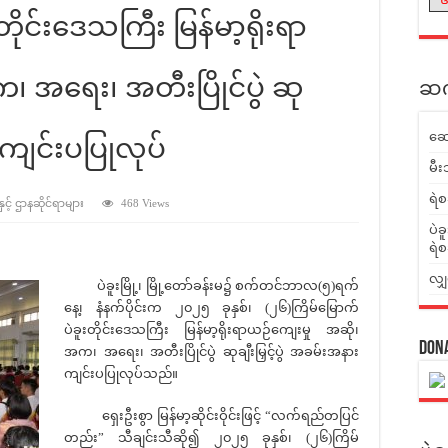
ိုင်းဒေသကြီး မြန်မာ့ရိုးရာ
၊ အရေး၊ အတီးပြိုင်ပွဲ ဆု
ဆက်
ဆေ
း ကျင်းပပြုလုပ်
မီး
ရဲစ
ှင့် ဌာနဆိုင်ရာများ
468 Views
ပဲခ
ရဲစ
လျှ
ပဲခူးမြို့၊ မြို့တော်ခန်းမ၌ စက်တင်ဘာလ(၅)ရက်
နေ့၊ နံနက်ပိုင်းက ၂၀၂၅ ခုနှစ်၊ (၂၆)ကြိမ်မြောက်
ပဲခူးတိုင်းဒေသကြီး မြန်မာ့ရိုးရာယဉ်ကျေးမှု အဆို၊
Don
အက၊ အရေး၊ အတီးပြိုင်ပွဲ ဆုချီးမြှင့်ပွဲ အခမ်းအနား
ကျင်းပပြုလုပ်သည်။
ရှေးဦးစွာ မြန်မာ့ဆိုင်းဝိုင်းဖြင့် “လက်ရည်တပြင်
တည်း” သီချင်းသီဆို၍ ၂၀၂၅ ခုနှစ်၊ (၂၆)ကြိမ်