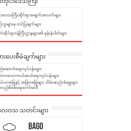
ူးတိုင်းဒေသကြီး
ုင်းဒေသကြီးဆိုင်ရာအချက်အလက်များ
်သူများမှ တင်ပြချက်များ
ဆိုင်ရာဝန်ကြီးဌာနများ၏ ဖုန်းနံပါတ်များ
ားပေးစီမံချက်များ
်ဆောက်ရေးလုပ်ငန်းများ
ာဝဘေးကယ်ဆယ်ရေးလုပ်ငန်းများ
ယာမြေနှင့် အခြားမြေများ သိမ်းဆည်းခံရမှုများ
န်လည်စီစစ်ရေးကော်မတီ
ုးလေဝသ သတင်းများ
Bago