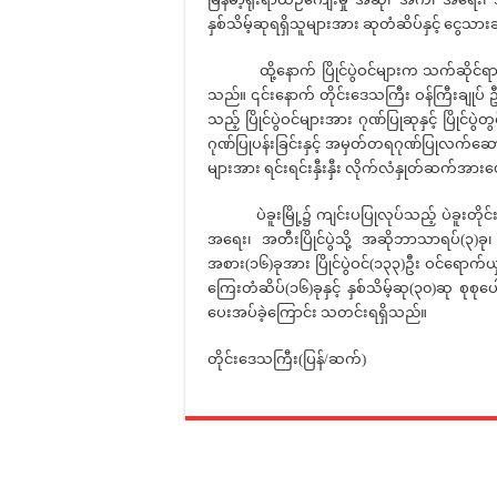
နှစ်သိမ့်ဆုရရှိသူများအား ဆုတံဆိပ်နှင့် ငွေသာ
ထို့နောက် ပြိုင်ပွဲဝင်များက သက်ဆိုင်ရ
သည်။ ၎င်းနောက် တိုင်းဒေသကြီး ဝန်ကြီးချုပ် ဦးမ
သည့် ပြိုင်ပွဲဝင်များအား ဂုဏ်ပြုဆုနှင့် ပြိုင်ပ
ဂုဏ်ပြုပန်းခြင်းနှင့် အမှတ်တရဂုဏ်ပြုလက်ဆောင်မျာ
များအား ရင်းရင်းနှီးနှီး လိုက်လံနှုတ်ဆက်အာ
ပဲခူးမြို့၌ ကျင်းပပြုလုပ်သည့် ပဲခူးတိုင်း
အရေး၊ အတီးပြိုင်ပွဲသို့ အဆိုဘာသာရပ်(၃)ခ
အစား(၁၆)ခုအား ပြိုင်ပွဲဝင်(၁၃၃)ဦး ဝင်ရောက်ယှဉ
ကြေးတံဆိပ်(၁၆)ခုနှင့် နှစ်သိမ့်ဆု(၃၀)ဆု စုစုပေ
ပေးအပ်ခဲ့ကြောင်း သတင်းရရှိသည်။
တိုင်းဒေသကြီး(ပြန်/ဆက်)