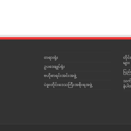
တရားရုံး
တို
များ
ဥပဒေချုပ်ရုံး
ပြည်
ဗဟိုစာရင်းအင်းအဖွဲ့
သက်ဆ
ပဲခူးတိုင်းဒေသကြီးအစိုးရအဖွဲ့
နံပါ