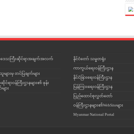
င်းဒေသကြီးဆိုင်ရာအချက်အလက်
နိုင်ငံတော် သမ္မတရုံး
ကာကွယ်ရေးဝန်ကြီးဌာန
သူများမှ တင်ပြချက်များ
နိုင်ငံခြားရေးဝန်ကြီးဌာန
ိုင်ရာဝန်ကြီးဌာနများ၏ ဖုန်း
ပြန်ကြားရေးဝန်ကြီးဌာန
တ်များ
ပြည်ထောင်စုလွှတ်တော်
ဝန်ကြီးဌာနများ၏WebSiteများ
Myanmar National Portal