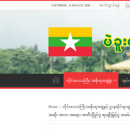
ဆက်သွယ်ရန်
ပြ
SATURDAY , 8 AUGUST 2026
တိုင်းဒေသကြီး အစိုးရအဖွဲ့ရုံး
အုပ်
Home
/
တိုင်းဒေသကြီးအစိုးရအဖွဲ့နှင့် ဌာနဆိုင်ရာမျ
အဆို၊ အက၊ အရေး၊ အတီးပြိုင်ပွဲ ဆုချီးမြှင့်ပွဲ အခ