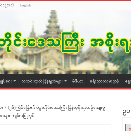
ည်သူ့အသံ
English
ချုပ်ရေး
သတင်းထုတ်ပြန်ချက်များ
မီဒီယာ
ခရီးသွားလမ်းညွှန်
ရှေ
ား
/
(၂၆)ကြိမ်မြောက် ပဲခူးတိုင်းဒေသကြီး မြန်မာ့ရိုးရာယဉ်ကျေးမှု
ဥပ
မ်းအနား ကျင်းပပြုလုပ်
ဥ