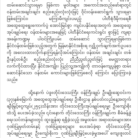
ထမ်းဆောင်သွားရမှာ ဖြစ်ကာ မူဝါဒများ အကောင်အထည်ဖော်ရာတွင်
ဝန်ထမ်းအချင်းချင်း စည်းစည်းလုံးလုံးဖြင့် ဝိုင်းဝန်းဆောင်ရွက် သွားရမှာ
ဖြစ်ကြောင်း၊ မကြာမီကျင်းပမည့် ပါတီစုံဒီမိုကရေစီ
အထွေထွေရွေးကောက်ပွဲ အောင်မြင်စွာ ကျင်းပနိုင်ရေးအတွက် အထွေထွေ
အုပ်ချုပ်ရေး ဝန်ထမ်းများအနေဖြင့် ပါတီနိုင်ငံရေးကင်းရှင်း စွာဖြင့် ကျရာ
အခန်းကဏ္ဍမှ ပါဝင်ကြိုးပမ်း ထမ်းဆောင် သွားကြရမှာဖြစ်ကာ
နိုင်ငံဝန်ထမ်းဖြစ်သည့်အတွက် မြန်မာနိုင်ငံအစိုးရ လျှို့ဝှက်ချက်အက်ဥပဒေ
ကို အလေးထားလိုက်နာကြရန်လိုအပ်ကြောင်း၊ ဝန်ထမ်း အချင်းချင်း တစ်
ဦးနှင့်တစ်ဦး စည်းစည်းလုံးလုံး ညီညီညွတ်ညွတ်ဖြင့် မေတ္တာတရား
လက်ကိုင်ထားပြီး နိုင်ငံအကျိုး၊ ပြည်သူ့အကျိုးကို တာဝန်ကျေပွန်စွာ ထမ်း
ဆောင်နိုင်သော ဝန်ထမ်း ကောင်းများဖြစ်ကြစေလို ကြောင်း ပြောကြားခဲ့
သည်။
ထို့နောက် ပဲခူးတိုင်းဒေသကြီး ဝန်ကြီးချုပ် ဦးမျိုးဆွေဝင်းက
(၃၇)နှစ်မြောက် အထွေထွေအုပ်ချုပ်ရေး ဦးစီးဌာန နှစ်ပတ်လည်နေ့အတွက်
ချီးမြှင့်ငွေကျပ်(၂၅၄)သိန်းအား တိုင်းဒေသကြီးအုပ်ချုပ်ရေးမှူး ဦးကျော်စိုး
ထံသို့ ပေးအပ်ခဲ့သည်။ ၎င်းနောက် တိုင်းဒေသကြီး ဝန်ကြီးချုပ်က စီမံခန့်ခွဲ
ရေးသင်တန်းများတွင် ထူးချွန်ဆု ရရှိခဲ့သည့် အမှုထမ်း၊ အရာထမ်းများအား
ဂုဏ်ပြုမှတ်တမ်းနှင့် ဂုဏ်ပြုဆုငွေများ ပေးအပ်ခဲ့ရာ တိုင်းဒေသကြီး
အုပ်ချုပ်ရေးမှူး ဦးကျော်စိုးက ဂုဏ်ပြုချီးမြှင့်ပေးခဲ့မှုအပေါ် ကျေးဇူးတင်