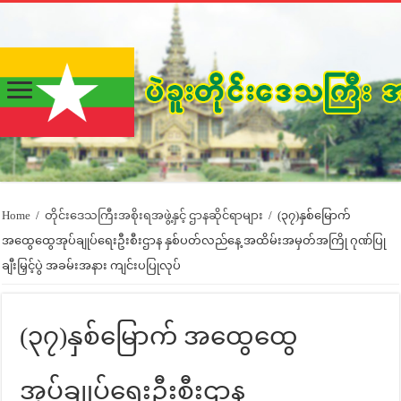
Home
/
တိုင်းဒေသကြီးအစိုးရအဖွဲ့နှင့် ဌာနဆိုင်ရာများ
/
(၃၇)နှစ်မြောက်
အထွေထွေအုပ်ချုပ်ရေးဦးစီးဌာန နှစ်ပတ်လည်နေ့ အထိမ်းအမှတ်အကြို ဂုဏ်ပြု
ချီးမြှင့်ပွဲ အခမ်းအနား ကျင်းပပြုလုပ်
(၃၇)နှစ်မြောက် အထွေထွေ
အုပ်ချုပ်ရေးဦးစီးဌာန