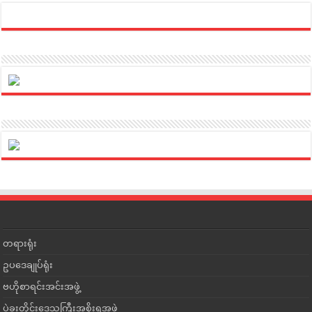
တရားရုံး
ဥပဒေချုပ်ရုံး
ဗဟိုစာရင်းအင်းအဖွဲ့
ပဲခူးတိုင်းဒေသကြီးအစိုးရအဖွဲ့