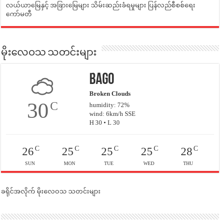
လယ်ယာမြေနှင့် အခြားမြေများ သိမ်းဆည်းခံရမှုများ ပြန်လည်စီစစ်ရေး
ကော်မတီ
မိုးလေဝသ သတင်းများ
Bago
Broken Clouds
30
C
humidity: 72%
wind: 6km/h SSE
H 30 • L 30
C
C
C
C
C
26
25
25
25
28
SUN
MON
TUE
WED
THU
ခရိုင်အလိုက် မိုးလေဝသ သတင်းများ