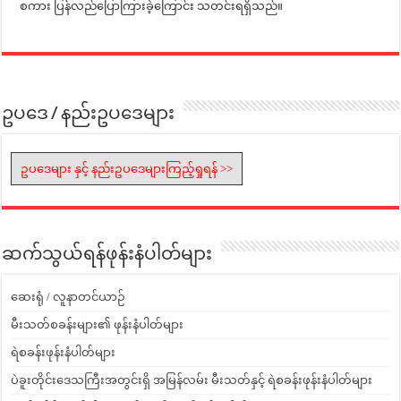
စကား ပြန်လည်ပြောကြားခဲ့ကြောင်း သတင်းရရှိသည်။
ဥပဒေ / နည်းဥပဒေများ
ဥပဒေများ နှင့် နည်းဥပဒေများကြည့်ရှုရန် >>
ဆက်သွယ်ရန်ဖုန်းနံပါတ်များ
ဆေးရုံ / လူနာတင်ယာဉ်
မီးသတ်စခန်းများ၏ ဖုန်းနံပါတ်များ
ရဲစခန်းဖုန်းနံပါတ်များ
ပဲခူးတိုင်းဒေသကြီးအတွင်းရှိ အမြန်လမ်း မီးသတ်နှင့် ရဲစခန်းဖုန်းနံပါတ်များ