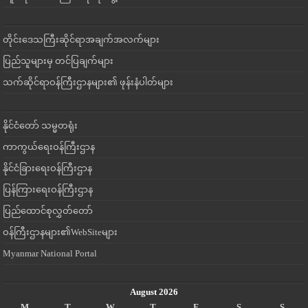
တိုင်းဒေသကြီးဆိုင်ရာအချက်အလက်များ
ပြည်သူများမှ တင်ပြချက်များ
သက်ဆိုင်ရာဝန်ကြီးဌာနများ၏ ဖုန်းနံပါတ်များ
နိုင်ငံတော် သမ္မတရုံး
ကာကွယ်ရေးဝန်ကြီးဌာန
နိုင်ငံခြားရေးဝန်ကြီးဌာန
ပြန်ကြားရေးဝန်ကြီးဌာန
ပြည်ထောင်စုလွှတ်တော်
ဝန်ကြီးဌာနများ၏WebSiteများ
Myanmar National Portal
August 2026
M
T
W
T
F
S
S