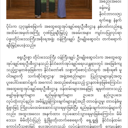
အစည်းအဝေး
ခန်းမ၌
နိုဝင်ဘာလ(၅)
ရက်နေ့၊ နံနက်
ပိုင်းက (၃၇)နှစ်မြောက် အထွေထွေအုပ်ချုပ်ရေးဦးစီးဌာန နှစ်ပတ်လည်နေ့
အထိမ်းအမှတ်အကြို ဂုဏ်ပြုချီးမြှင့်ပွဲ အခမ်းအနား ကျင်းပပြုလုပ်ရာ
ပဲခူးတိုင်းဒေသကြီးအစိုးရအဖွဲ့၊ ဝန်ကြီးချုပ် ဦးမျိုးဆွေဝင်း တက်ရောက်
ချီးမြှင့်ပေးခဲ့သည်။
ရှေးဦးစွာ တိုင်းဒေသကြီး ဝန်ကြီးချုပ် ဦးမျိုးဆွေဝင်းက အထွေထွေ
အုပ်ချုပ်ရေးဦးစီးဌာနသည် နိုင်ငံတော်အုပ်ချုပ်ရေးယန္တရားတွင် အခြေခံကျ
သည့်ဌာနတစ်ခုဖြစ်ကာ နိုင်ငံတော်၏ သစ္စာကိုစောင့်သိလျက် အစိုးရ၏ မူ
ဝါဒများကို သက်ဆိုင်ရာဌာန/ အဖွဲ့အစည်းများ၊ ပြည်သူများနှင့်အတူ
ပူးပေါင်းဆောင်ရွက် အကောင် အထည်ဖော်နေသည့် ဌာနတစ်ခုဖြစ်ကြောင်း၊
အထွေထွေအုပ်ချုပ်ရေးဦးစီးဌာန ဝန်ထမ်းများအနေဖြင့် ချမှတ်ထားသည့်
မျှော်မှန်းချက်များ၊ ရည်မှန်းချက်များ၊ ဥပဒေ၊ နည်းဥပဒေ၊
လုပ်ထုံးလုပ်နည်း၊ အမိန့်ညွှန်ကြားချက်များနှင့်အညီ တာဝန်ယူမှု၊ တာဝန်ခံမှု
ရှိစွာဖြင့် ကြိုးပမ်းထမ်းဆောင်သွားရမှာဖြစ်ပြီး ရည်မှန်းချက်တာဝန်များကို
လည်း အထူးအလေး အနက်ထား လုပ်ဆောင်သွားရမှာဖြစ်ကြောင်း၊ မိမိ
ဒေသ၊ မိမိတိုင်းပြည် ဖွံ့ဖြိုးတိုးတက်စေရေးကို ရှေ့ရှု၍ နိုင်ငံဝန်ထမ်း
ကောင်းပီသစွာဖြင့် ပေးအပ်လာသည့် လုပ်ငန်းတာဝန်များကို ကျေပွန်စွာ