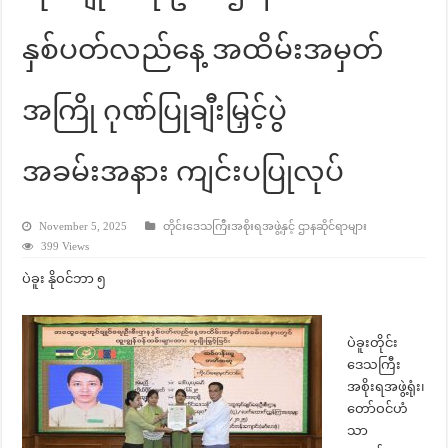
နှစ်ပတ်လည်နေ့ အထိမ်းအမှတ်
အကြို ဂုဏ်ပြုချီးမြှင့်ပွဲ
အခမ်းအနား ကျင်းပပြုလုပ်
November 5, 2025
တိုင်းဒေသကြီးအစိုးရအဖွဲ့နှင့် ဌာနဆိုင်ရာများ
399 Views
ပဲခူး နိုဝင်ဘာ ၅
ပဲခူးတိုင်း
ဒေသကြီး
အစိုးရအဖွဲ့ရုံး၊
တော်ဝင်ဟံ
သာ