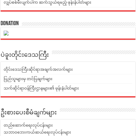
လျှပ်စစ်မီးပျက်ပါက ဆက်သွယ်ရမည့် ဖုန်းနံပါတ်များ
Donation
ပဲခူးတိုင်းဒေသကြီး
တိုင်းဒေသကြီးဆိုင်ရာအချက်အလက်များ
ပြည်သူများမှ တင်ပြချက်များ
သက်ဆိုင်ရာဝန်ကြီးဌာနများ၏ ဖုန်းနံပါတ်များ
ဦးစားပေးစီမံချက်များ
တည်ဆောက်ရေးလုပ်ငန်းများ
သဘာဝဘေးကယ်ဆယ်ရေးလုပ်ငန်းများ