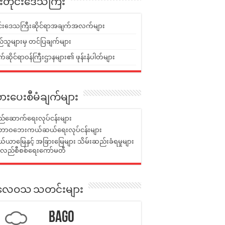
ူးတိုင်းဒေသကြီး
ုင်းဒေသကြီးဆိုင်ရာအချက်အလက်များ
်သူများမှ တင်ပြချက်များ
ဆိုင်ရာဝန်ကြီးဌာနများ၏ ဖုန်းနံပါတ်များ
ားပေးစီမံချက်များ
်ဆောက်ရေးလုပ်ငန်းများ
ာဝဘေးကယ်ဆယ်ရေးလုပ်ငန်းများ
ယာမြေနှင့် အခြားမြေများ သိမ်းဆည်းခံရမှုများ
န်လည်စီစစ်ရေးကော်မတီ
ုးလေဝသ သတင်းများ
Bago