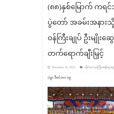
(၈၈)နှစ်မြောက် ကရင်
ပွဲတော် အခမ်းအနားသို့
ဝန်ကြီးချုပ် ဦးမျိုးဆွေဝ
တက်ရောက်ချီးမြှင့်
December 19, 2025
တိုင်းဒေသကြီးအစိုးရအဖွဲ့န
ပဲခူး ဒီဇင်ဘာ ၁၉