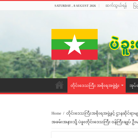
ဆက်သွယ်ရန်
ပြ
SATURDAY , 8 AUGUST 2026
တိုင်းဒေသကြီး အစိုးရအဖွဲ့ရုံး
အုပ်
Home
/
တိုင်းဒေသကြီးအစိုးရအဖွဲ့နှင့် ဌာနဆိုင်ရာမျ
အခမ်းအနားသို့ ပဲခူးတိုင်းဒေသကြီး ဝန်ကြီးချုပ် ဦးမျို