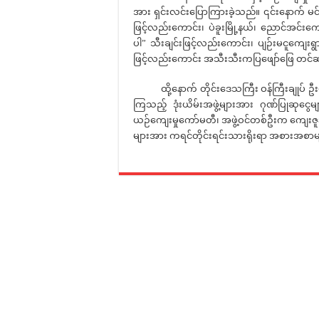
အား ရှင်းလင်းပြောကြားခဲ့သည်။ ၎င်းနောက် မင်
ဖြင့်လည်းကောင်း၊ ပဲခူးမြို့နယ်၊ ညောင်အင်းကျ
ပါ” သီးချင်းဖြင့်လည်းကောင်း၊ ပျဉ်းမငူကျေးရ
ဖြင့်လည်းကောင်း အသီးသီးကပြဖျော်ဖြေ တင်
ထို့နောက် တိုင်းဒေသကြီး ဝန်ကြီးချုပ် ဦးမျို
ကြသည့် ဒုံးယိမ်းအဖွဲ့များအား ဂုဏ်ပြုဆုငွေများ
ယဉ်ကျေးမှုကော်မတီ၊ အဖွဲ့ဝင်တစ်ဦးက ကျေးဇ
များအား ကရင်တိုင်းရင်းသားရိုးရာ အစားအစာမျာ