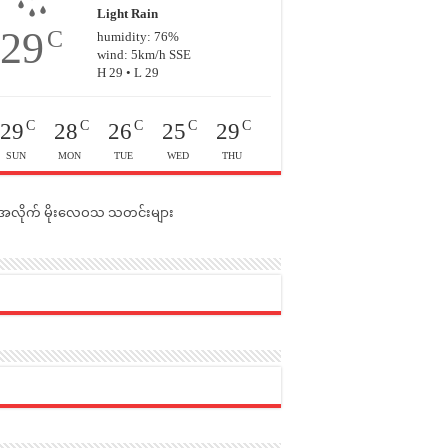
Light Rain
29
C
humidity: 76%
wind: 5km/h SSE
H 29 • L 29
C
C
C
C
C
29
28
26
25
29
SUN
MON
TUE
WED
THU
င်အလိုက် မိုးလေဝသ သတင်းများ