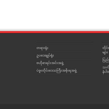
တရားရုံး
တို
များ
ဥပဒေချုပ်ရုံး
ပြည်
ဗဟိုစာရင်းအင်းအဖွဲ့
သက်ဆ
ပဲခူးတိုင်းဒေသကြီးအစိုးရအဖွဲ့
နံပါ