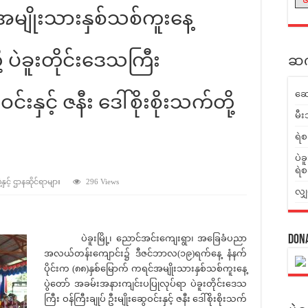
အမျိုးသားနှစ်သစ်ကူးနေ့
 ပဲခူးတိုင်းဒေသကြီး
ဆက်
ဆေ
င်းနှင့် ဇနီး ဒေါ်စိုးစိုးသက်တို့
မီး
ရဲစ
ပဲခ
ရဲစ
ှင့် ဌာနဆိုင်ရာများ
296 Views
လျှ
ပဲခူးမြို့၊ ညောင်အင်းကျေးရွာ၊ အခြေခံပညာ
Don
အလယ်တန်းကျောင်း၌ ဒီဇင်ဘာလ(၁၉)ရက်နေ့ နံနက်
ပိုင်းက (၈၈)နှစ်မြောက် ကရင်အမျိုးသားနှစ်သစ်ကူးနေ့
ပွဲတော် အခမ်းအနားကျင်းပပြုလုပ်ရာ ပဲခူးတိုင်းဒေသ
ကြီး ဝန်ကြီးချုပ် ဦးမျိုးဆွေဝင်းနှင့် ဇနီး ဒေါ်စိုးစိုးသက်