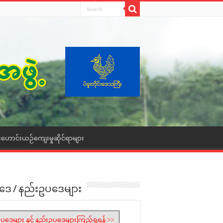
းဟောင်းယဉ်ကျေးမှုဆိုင်ရာများ
ဒေ / နည်းဥပဒေများ
ပဒေများ နှင့် နည်းဥပဒေများကြည့်ရှုရန် >>