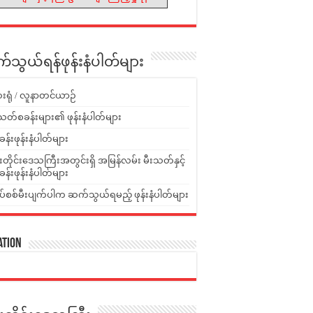
သွယ်ရန်ဖုန်းနံပါတ်များ
းရုံ / လူနာတင်ယာဉ်
သတ်စခန်းများ၏ ဖုန်းနံပါတ်များ
ခန်းဖုန်းနံပါတ်များ
ူးတိုင်းဒေသကြီးအတွင်းရှိ အမြန်လမ်း မီးသတ်နှင့်
ခန်းဖုန်းနံပါတ်များ
ပ်စစ်မီးပျက်ပါက ဆက်သွယ်ရမည့် ဖုန်းနံပါတ်များ
ation