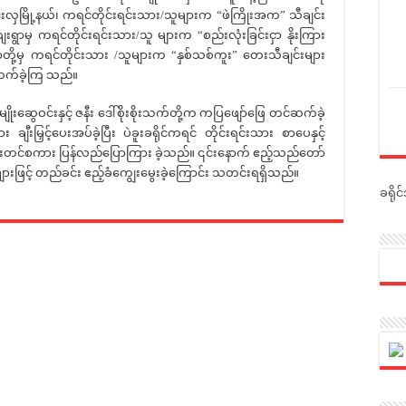
းလှမြို့နယ်၊ ကရင်တိုင်းရင်းသား/သူများက “ဖဲကြိုးအက” သီချင်း
ေးရွာမှ ကရင်တိုင်းရင်းသား/သူ များက “စည်းလုံးခြင်းငှာ နိုးကြား
ွာတို့မှ ကရင်တိုင်းသား /သူများက “နှစ်သစ်ကူး” တေးသီချင်းများ
ဆက်ခဲ့ကြ သည်။
းဆွေဝင်းနှင့် ဇနီး ဒေါ်စိုးစိုးသက်တို့က ကပြဖျော်ဖြေ တင်ဆက်ခဲ့
 ချီးမြှင့်ပေးအပ်ခဲ့ပြီး ပဲခူးခရိုင်ကရင် တိုင်းရင်းသား စာပေနှင့်
ူးတင်စကား ပြန်လည်ပြောကြား ခဲ့သည်။ ၎င်းနောက် ဧည့်သည်တော်
းဖြင့် တည်ခင်း ဧည့်ခံကျွေးမွေးခဲ့ကြောင်း သတင်းရရှိသည်။
ခရို