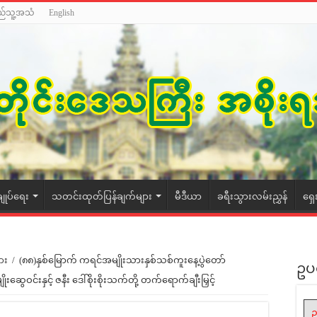
ည်သူ့အသံ
English
ချုပ်ရေး
သတင်းထုတ်ပြန်ချက်များ
မီဒီယာ
ခရီးသွားလမ်းညွှန်
ရှေ
ား
/
(၈၈)နှစ်မြောက် ကရင်အမျိုးသားနှစ်သစ်ကူးနေ့ပွဲတော်
ဥပ
းဆွေဝင်းနှင့် ဇနီး ဒေါ်စိုးစိုးသက်တို့ တက်ရောက်ချီးမြှင့်
ဥ