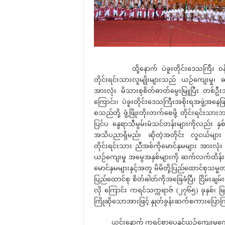
ထို့နောက် ပဲခူးတိုင်းဒေသကြီး ဝန်ကြီးချ
တိုင်းရင်းသားလူမျိုးများသည် ယဉ်ကျေးမှု၊
အားလုံး မိသားစုစိတ်ဓာတ်မွေးမြူပြီး တစ
ကြောင်း၊ ပဲခူးတိုင်းဒေသကြီးအစိုးရအဖွဲ့အနေ
စသည်တို့ ဖွံ့ဖြိုးတိုးတက်စေဖို့ တိုင်းရင်း
ပြင်ပ နွေရာသီမွမ်းမံသင်တန်းများကိုလည်း နှစ်
အသိပညာရှိမည်၊ ဆိုတဲ့အတိုင်း လူငယ်မျာ
တိုင်းရင်းသား ညီအစ်ကိုမောင်နှမများ အားလုံး မ
ယဉ်ကျေးမှု အမွေအနှစ်များကို ဆက်လက်ထိန်းသိ
မောင်နှမများနှင့်အတူ မိမိတို့ပြည်ထောင်စုသမ္
ပြည်ထောင်စု စိတ်ဓါတ်ကိုအခြေခံပြီး ငြိမ်းချ
လို ကြောင်း ကရင်သက္ကရာဇ် (၂၇၆၅) ခုနှစ်၊ မ
ကြိုဆိုသောအားဖြင့် နှုတ်ခွန်းဆက်စကားပြောက
ယင်းနောက် ကရင်စာပေနှင့်ယဉ်ကျေးမှုကော်မ