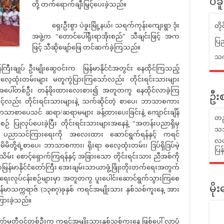
ပဲခ
တို့ တက်ရောက်ချီးမြှင့်ပေးခဲ့သည်။
ရှေးဦးစွာ ပဲခူးမြို့နယ်၊ သရက်ကုန်းကျေးရွာ ဒုံး
တိ
အဖွဲ့က “တောင်ပေါ်ရိုးရာအိုးစည်” သီချင်းဖြင့် အက
ပြည
ဖြင့် သီဆိုဖျော်ဖြေ တင်ဆက်ခဲ့ကြသည်။
သက်
ုပ် ဦးမျိုးဆွေဝင်းက မြန်မာနိုင်ငံအတွင်း နေထိုင်ကြသည့်
 ဓလေ့ထုံးတမ်းများ မတူကွဲပြားကြသော်လည်း တိုင်းရင်းသားများ
်ဦးအပေါ်တစ်ဦး တန်ဖိုးထားလေးစား၍ အတူတကွ နေထိုင်လာခဲ့ကြ
ဦးစ
ဖြင့်လည်း တိုင်းရင်းသားများနဲ့ သက်ဆိုင်တဲ့ စာပေ၊ ဘာသာစကား
သားဘာသာစာပေသင် ဆရာ/ဆရာမများ ခန့်ထားပေးခြင်းနဲ့ ကျောင်းချိန်
တည
စဉ် ပြုလုပ်ပေးခဲ့ပြီး တိုင်းရင်းသားများအနေနဲ့ “အတန်းပညာရှိမှ
သဘ
း ပညာသင်ကြား‌ရေးကို အလေးထား ဆောင်ရွက်ရန်နှင့် ကရင်
လယ်
ိမိတို့ရဲ့စာပေ၊ ဘာသာစကား၊ ရိုးရာ ဓလေ့ထုံးတမ်း၊ ဒြပ်ရှိဒြပ်မဲ့
ပြ
မ်း စောင့်ရှောက်ကြရန်နှင့် အခြားသော တိုင်းရင်းသား ညီအစ်ကို
မတမြန်မာနိုင်ငံတော်ကြီး အေးချမ်းသာယာဖွံ့ဖြိုးတိုးတက်ရေးအတွက်
မ်းရေးလုပ်ငန်းစဉ်များမှာ အတူတကွ ပူးပေါင်းဆောင်ရွက်သွားကြစေ
မိ
ြန်မာသက္ကရာဇ် (၁၃၈၇)ခုနှစ် ကရင်အမျိုးသား နှစ်သစ်ကူးနေ့ အား
ြားခဲ့သည်။
တီဝင်တစ်ဦးက ကရင်အမျိုးသားနှစ်သစ်ကူးနေ့ ဖြစ်ပေါ် လာပုံ