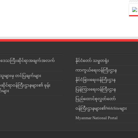
င်းဒေသကြီးဆိုင်ရာအချက်အလက်
နိုင်ငံတော် သမ္မတရုံး
ကာကွယ်ရေးဝန်ကြီးဌာန
သူများမှ တင်ပြချက်များ
နိုင်ငံခြားရေးဝန်ကြီးဌာန
ိုင်ရာဝန်ကြီးဌာနများ၏ ဖုန်း
ပြန်ကြားရေးဝန်ကြီးဌာန
တ်များ
ပြည်ထောင်စုလွှတ်တော်
ဝန်ကြီးဌာနများ၏WebSiteများ
Myanmar National Portal