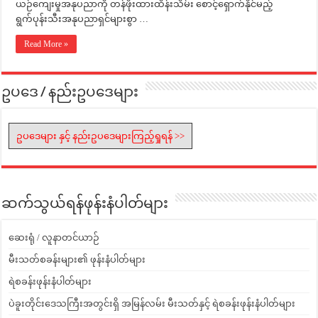
ယဉ်ကျေးမှုအနုပညာကို တန်ဖိုးထားထိန်းသိမ်း စောင့်ရှောက်နိုင်မည့်
ရွက်ပုန်းသီးအနုပညာရှင်များစွာ …
Read More »
ဥပဒေ / နည်းဥပဒေများ
ဥပဒေများ နှင့် နည်းဥပဒေများကြည့်ရှုရန် >>
ဆက်သွယ်ရန်ဖုန်းနံပါတ်များ
ဆေးရုံ / လူနာတင်ယာဉ်
မီးသတ်စခန်းများ၏ ဖုန်းနံပါတ်များ
ရဲစခန်းဖုန်းနံပါတ်များ
ပဲခူးတိုင်းဒေသကြီးအတွင်းရှိ အမြန်လမ်း မီးသတ်နှင့် ရဲစခန်းဖုန်းနံပါတ်များ