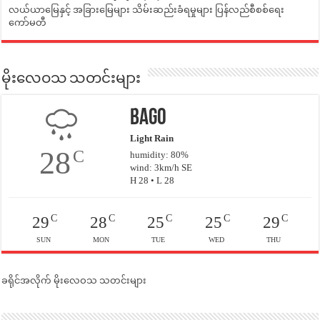
လယ်ယာမြေနှင့် အခြားမြေများ သိမ်းဆည်းခံရမှုများ ပြန်လည်စီစစ်ရေး
ကော်မတီ
မိုးလေဝသ သတင်းများ
Bago
Light Rain
28
C
humidity: 80%
wind: 3km/h SE
H 28 • L 28
C
C
C
C
C
29
28
25
25
29
SUN
MON
TUE
WED
THU
ခရိုင်အလိုက် မိုးလေဝသ သတင်းများ