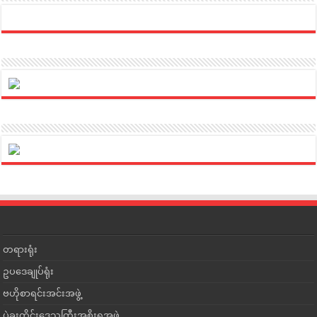
တရားရုံး
ဥပဒေချုပ်ရုံး
ဗဟိုစာရင်းအင်းအဖွဲ့
ပဲခူးတိုင်းဒေသကြီးအစိုးရအဖွဲ့