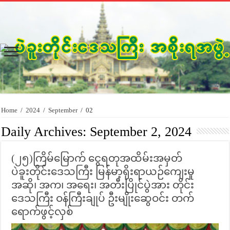
Home
/
2024
/
September
/
02
Daily Archives:
September 2, 2024
(၂၅)ကြိမ်မြောက် ငွေရတုအထိမ်းအမှတ်
ပဲခူးတိုင်းဒေသကြီး မြန်မာ့ရိုးရာယဉ်ကျေးမှု
အဆို၊ အက၊ အရေး၊ အတီးပြိုင်ပွဲအား တိုင်း
ဒေသကြီး ဝန်ကြီးချုပ် ဦးမျိုးဆွေဝင်း တက်
ရောက်ဖွင့်လှစ်