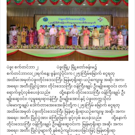
ပဲခူး စက်တင်ဘာ ၂ ပဲခူးမြို့၊ မြို့တော်ခန်းမ၌
စက်တင်ဘာလ(၂)ရက်နေ့၊ မွန်းလွဲပိုင်းက (၂၅)ကြိမ်မြောက် ငွေရတု
အထိမ်းအမှတ်ပဲခူးတိုင်းဒေသကြီး မြန်မာ့ရိုးရာ ယဉ်ကျေးမှု အဆို၊ အက၊
အရေး၊ အတီးပြိုင်ပွဲအား တိုင်းဒေသကြီး ဝန်ကြီးချုပ် ဦးမျိုးဆွေဝင်း တက်
ရောက်ဖွင့်လှစ်ပေးခဲ့သည်။ ထို့နောက် တိုင်းဒေသကြီး ဝန်ကြီးချုပ် ဦး
မျိုးဆွေဝင်း၊ လူမှုရေးရာဝန်ကြီး ဦးမျိုးအောင်နှင့် ပဲခူးတက္ကသိုလ်
ပါမောက္ခချုပ် ဒေါက်တာအေးအေးခိုင်တို့က (၂၅)ကြိမ် မြောက် ငွေရတု
အထိမ်းအမှတ် ပဲခူးတိုင်းဒေသကြီး မြန်မာ့ ရိုးရာယဉ်ကျေးမှု အဆို၊ အက၊
အရေး၊ အတီး ပြိုင်ပွဲအား ဖဲကြိုးဖြတ် ဖွင့်လှစ် ပေးခဲ့သည်။ ထို့နောက်
တိုင်းဒေသကြီး ဝန်ကြီးချုပ် ဦးမျိုးဆွေဝင်းက မြန်မာ့ရိုးရာ အဆို၊ အက၊
အရေး၊ အတီး ပြိုင်ပွဲများကို နှစ်စဉ်ကျင်းပပေးခြင်းဖြင့် မြန်မာရိုးရာ