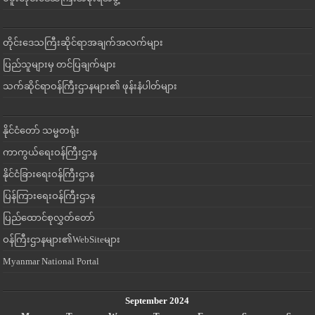
တိုင်းဒေသကြီးဆိုင်ရာအချက်အလက်များ
ပြည်သူများမှ တင်ပြချက်များ
သက်ဆိုင်ရာဝန်ကြီးဌာနများ၏ ဖုန်းနံပါတ်များ
နိုင်ငံတော် သမ္မတရုံး
ကာကွယ်ရေးဝန်ကြီးဌာန
နိုင်ငံခြားရေးဝန်ကြီးဌာန
ပြန်ကြားရေးဝန်ကြီးဌာန
ပြည်ထောင်စုလွှတ်တော်
ဝန်ကြီးဌာနများ၏WebSiteများ
Myanmar National Portal
September 2024