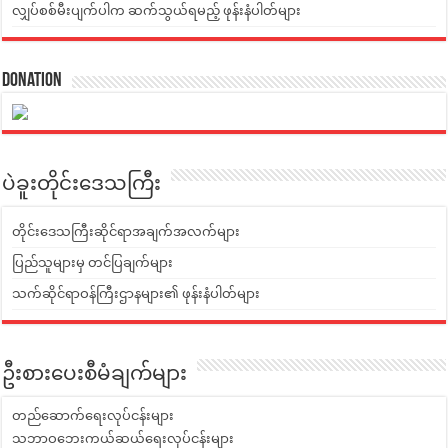
လျှပ်စစ်မီးပျက်ပါက ဆက်သွယ်ရမည့် ဖုန်းနံပါတ်များ
Donation
ပဲခူးတိုင်းဒေသကြီး
တိုင်းဒေသကြီးဆိုင်ရာအချက်အလက်များ
ပြည်သူများမှ တင်ပြချက်များ
သက်ဆိုင်ရာဝန်ကြီးဌာနများ၏ ဖုန်းနံပါတ်များ
ဦးစားပေးစီမံချက်များ
တည်ဆောက်ရေးလုပ်ငန်းများ
သဘာဝဘေးကယ်ဆယ်ရေးလုပ်ငန်းများ