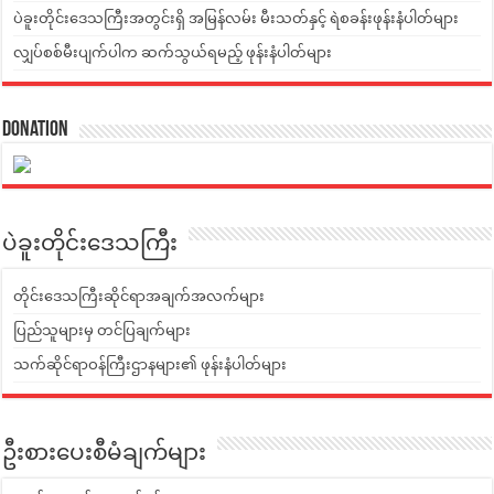
ပဲခူးတိုင်းဒေသကြီးအတွင်းရှိ အမြန်လမ်း မီးသတ်နှင့် ရဲစခန်းဖုန်းနံပါတ်များ
လျှပ်စစ်မီးပျက်ပါက ဆက်သွယ်ရမည့် ဖုန်းနံပါတ်များ
Donation
ပဲခူးတိုင်းဒေသကြီး
တိုင်းဒေသကြီးဆိုင်ရာအချက်အလက်များ
ပြည်သူများမှ တင်ပြချက်များ
သက်ဆိုင်ရာဝန်ကြီးဌာနများ၏ ဖုန်းနံပါတ်များ
ဦးစားပေးစီမံချက်များ