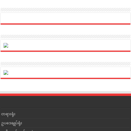
တရားရုံး
ဥပဒေချုပ်ရုံး