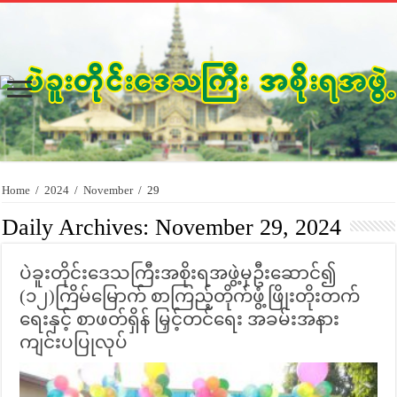
Home
/
2024
/
November
/
29
Daily Archives:
November 29, 2024
ပဲခူးတိုင်းဒေသကြီးအစိုးရအဖွဲ့မှဦးဆောင်၍
(၁၂)ကြိမ်မြောက် စာကြည့်တိုက်ဖွံ့ဖြိုးတိုးတက်
ရေးနှင့် စာဖတ်ရှိန် မြှင့်တင်ရေး အခမ်းအနား
ကျင်းပပြုလုပ်