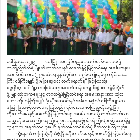
ဝေါ နိုဝင်ဘာ ၂၉ ဝေါမြို့၊ အခြေခံပညာအထက်တန်းကျောင်း၌
စာကြည့်တိုက်ဖွံ့ဖြိုးတိုးတက်ရေးနှင့် စာဖတ်ရှိန် မြှင့်တင်ရေး အခမ်းအနား
အား နိုဝင်ဘာလ(၂၉)ရက်နေ့၊ နံနက်ပိုင်းက ကျင်းပပြုလုပ်ရာ တိုင်းဒေသ
ကြီး ဝန်ကြီးချုပ် ဦးမျိုးဆွေဝင်း တက်ရောက်ချီးမြှင့်ခဲ့သည်။
ရှေးဦးစွာ ဝေါမြို့၊ အခြေခံပညာအထက်တန်းကျောင်း၌ စာကြည့်တိုက်
ဖွံ့ဖြိုး တိုးတက်ရေးနှင့် စာဖတ်ရှိန်မြှင့်တင်ရေး အခမ်းအနားအား တိုင်း
ဒေသကြီး ဝန်ကြီးချုပ် ဦးမျိုးဆွေဝင်းနှင့် အစိုးရအဖွဲ့ဝင် ဝန်ကြီးများက
ဖဲကြိုးဖြတ်ဖွင့်လှစ်ပေးခဲ့ကြသည်။ ၎င်းနောက် စာကြည့်တိုက်ဖွံ့ဖြိုး
တိုးတက်ရေးနှင့် စာဖတ်ရှိန်မြှင့်တင်ရေး အခမ်းအနားသို့ တက်ရောက်လာ
သည့် တိုင်းဒေသကြီး ဝန်ကြီးချုပ်၊ အစိုးရအဖွဲ့ဝင် ဝန်ကြီးများနှင့် တာဝန်ရှိ
သူများက အမှတ်တရ စုပေါင်းမှတ်တမ်းတင်ဓါတ်ပုံ ရိုက်ကူးခဲ့ကြသည်။
ထို့နောက် စာကြည့်တိုက်ဖွံ့ဖြိုးတိုးတက်ရေးနှင့် စာဖတ်ရှိန်မြှင့်တင်ရေး