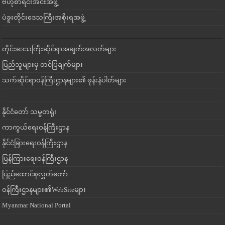
ဗဟိုစာရင်းအင်းအဖွဲ့
ပဲခူးတိုင်းဒေသကြီးအစိုးရအဖွဲ့
တိုင်းဒေသကြီးဆိုင်ရာအချက်အလက်များ
ပြည်သူများမှ တင်ပြချက်များ
သက်ဆိုင်ရာဝန်ကြီးဌာနများ၏ ဖုန်းနံပါတ်များ
နိုင်ငံတော် သမ္မတရုံး
ကာကွယ်ရေးဝန်ကြီးဌာန
နိုင်ငံခြားရေးဝန်ကြီးဌာန
ပြန်ကြားရေးဝန်ကြီးဌာန
ပြည်ထောင်စုလွှတ်တော်
ဝန်ကြီးဌာနများ၏WebSiteများ
Myanmar National Portal