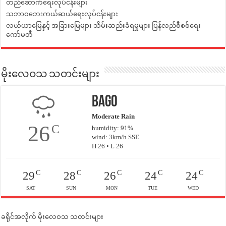
တည်ဆောက်ရေးလုပ်ငန်းများ
သဘာဝဘေးကယ်ဆယ်ရေးလုပ်ငန်းများ
လယ်ယာမြေနှင့် အခြားမြေများ သိမ်းဆည်းခံရမှုများ ပြန်လည်စီစစ်ရေး
ကော်မတီ
မိုးလေဝသ သတင်းများ
Bago
Moderate Rain
26
C
humidity: 91%
wind: 3km/h SSE
H 26 • L 26
C
C
C
C
C
29
28
26
24
24
SAT
SUN
MON
TUE
WED
ခရိုင်အလိုက် မိုးလေဝသ သတင်းများ