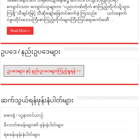
အခမ်းအနားအား သီရိဇေယျာခန်းမ၌ ဆက်လက်ကျင်းပပြုလုပ်ရာ
ကျောင်းသား /ကျောင်းသူများက “ပညာဘဏ်တိုက် စာကြည့်တိုက်သို့သွား
ကြစို့”သီချင်းဖြင့် သီဆိုဖျော်ဖြေတင်ဆက်ခဲ့ ကြသည်။ ယင်းနောက်
ပဲခူးတိုင်းဒေသကြီးစာကြည့်တိုက်များကြီးကြပ်ရေးကော်မတီ …
Read More »
ဥပဒေ / နည်းဥပဒေများ
ဥပဒေများ နှင့် နည်းဥပဒေများကြည့်ရှုရန် >>
ဆက်သွယ်ရန်ဖုန်းနံပါတ်များ
ဆေးရုံ / လူနာတင်ယာဉ်
မီးသတ်စခန်းများ၏ ဖုန်းနံပါတ်များ
ရဲစခန်းဖုန်းနံပါတ်များ