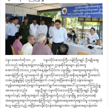
ပဲခူး အောက်တိုဘာ ၂၁ ပဲခူးတိုင်းဒေသကြီး ဝန်ကြီးချုပ် ဦးမျိုးဆွေ
ဝင်းသည် အစိုးရအဖွဲ့တာဝန်ရှိသူများ၊ ဌာနဆိုင်ရာများ နှင့်အတူ
အောက်တိုဘာလ(၂၁)ရက်နေ့ နံနက်ပိုင်းက ပဲခူးမြို့၊ အထွေထွေရောဂါကု
ဆေးရုံကြီးသို့ သွားရောက် ၍ ပဲခူးတိုင်းဒေသကြီးအစိုးရအဖွဲ့၏ ဦးဆောင်
လမ်းညွှန်မှုဖြင့် (၃၅)ကြိမ်မြောက် လစဉ်အငြိမ်းစားနိုင်ငံ့ ဝန်ထမ်းများ
ကျန်းမာရေးစောင့်ရှောက်မှုဆောင်ရွက်ပေးနေမှုအပေါ် သွားရောက်ကြည့်ရှု
အားပေးခဲ့သည်။ ရှေးဦးစွာ ပဲခူးတိုင်းဒေသကြီး ဝန်ကြီးချုပ် ဦးမျိုး
ဆွေဝင်းနှင့် အစိုးရအဖွဲ့ဝင် ဝန်ကြီးများတို့သည် ပဲခူးမြို့ ခုတင်(၅၀၀)ဆံ့
အထွေထွေရောဂါကုဆေးရုံကြီးတွင် ကျန်းမာရေးစောင့်ရှောက်မှု လာရောက်
ခံယူ နေကြသည့် အငြိမ်းစားနိုင်ငံ့ဝန်ထမ်းများအား ကျန်းမာရေးဝန်ထမ်း