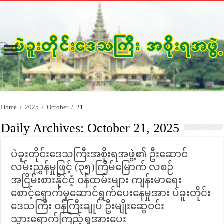
Home
/
2025
/
October
/
21
Daily Archives:
October 21, 2025
ပဲခူးတိုင်းဒေသကြီးအစိုးရအဖွဲ့၏ ဦးဆောင်
လမ်းညွှန်မှုဖြင့် (၃၅)ကြိမ်မြောက် လစဉ်
အငြိမ်းစားနိုင်ငံ့ ဝန်ထမ်းများ ကျန်းမာရေး
စောင့်ရှောက်မှုဆောင်ရွက်ပေးနေမှုအား ပဲခူးတိုင်း
ဒေသကြီး ဝန်ကြီးချုပ် ဦးမျိုးဆွေဝင်း
သွားရောက်ကြည့်ရှုအားပေး