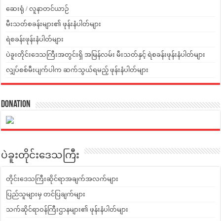
ဆေးရုံ / လူနာတင်ယာဉ်
မီးသတ်စခန်းများ၏ ဖုန်းနံပါတ်များ
ရဲစခန်းဖုန်းနံပါတ်များ
ပဲခူးတိုင်းဒေသကြီးအတွင်းရှိ အမြန်လမ်း မီးသတ်နှင့် ရဲစခန်းဖုန်းနံပါတ်များ
လျှပ်စစ်မီးပျက်ပါက ဆက်သွယ်ရမည့် ဖုန်းနံပါတ်များ
Donation
ပဲခူးတိုင်းဒေသကြီး
တိုင်းဒေသကြီးဆိုင်ရာအချက်အလက်များ
ပြည်သူများမှ တင်ပြချက်များ
သက်ဆိုင်ရာဝန်ကြီးဌာနများ၏ ဖုန်းနံပါတ်များ