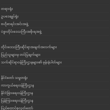
တရားရုံး
ဥပဒေချုပ်ရုံး
ဗဟိုစာရင်းအင်းအဖွဲ့
ပဲခူးတိုင်းဒေသကြီးအစိုးရအဖွဲ့
တိုင်းဒေသကြီးဆိုင်ရာအချက်အလက်များ
ပြည်သူများမှ တင်ပြချက်များ
သက်ဆိုင်ရာဝန်ကြီးဌာနများ၏ ဖုန်းနံပါတ်များ
နိုင်ငံတော် သမ္မတရုံး
ကာကွယ်ရေးဝန်ကြီးဌာန
နိုင်ငံခြားရေးဝန်ကြီးဌာန
ပြန်ကြားရေးဝန်ကြီးဌာန
ပြည်ထောင်စုလွှတ်တော်