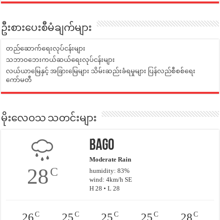
ဦးစားပေးစီမံချက်များ
တည်ဆောက်ရေးလုပ်ငန်းများ
သဘာဝဘေးကယ်ဆယ်ရေးလုပ်ငန်းများ
လယ်ယာမြေနှင့် အခြားမြေများ သိမ်းဆည်းခံရမှုများ ပြန်လည်စီစစ်ရေး
ကော်မတီ
မိုးလေဝသ သတင်းများ
Bago
Moderate Rain
28
C
humidity: 83%
wind: 4km/h SE
H 28 • L 28
C
C
C
C
C
26
25
25
25
28