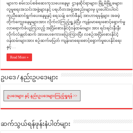
များက စမ်းသပ်စစ်ဆေးကုသပေးနေမှု၊ ဌာနဆိုင်ရာများ၊ မြို့မိမြို့ဖများ၊
လူမှုရေးအသင်းအဖွဲ့များနှင့် ပရဟိတအဖွဲ့အစည်းများမှ ပူးပေါင်းပါဝင်
ကူညီဆောင်ရွက်ပေးနေမှုနှင့် ရေသန့်၊ ကော်ဖီနှင့် အာဟာရမုန့်များ အခမဲ့
တိုက်ကျွေးနေမှုများအား လိုက်လံကြည့်ရှု့ခဲ့ပြီး ကျန်းမာရေးစောင့်ရှောက်မှု
လာရောက်ခံယူကြသည့် အငြိမ်းစားနိုင်ငံ့ဝန်ထမ်းများ အား ရင်းရင်းနှီးနှီး
လိုက်လံနှုတ်ဆက် အားပေးစကားပြောကြားပြီး လစဉ်အငြိမ်းစားနိုင်ငံ့
ဝန်ထမ်းများအား စဉ်ဆက်မပြတ် ကျန်းမာရေးစောင့်ရှောက်မှုပေးနိုင်ရေး
နှင့် …
Read More »
ဥပဒေ / နည်းဥပဒေများ
ဥပဒေများ နှင့် နည်းဥပဒေများကြည့်ရှုရန် >>
ဆက်သွယ်ရန်ဖုန်းနံပါတ်များ