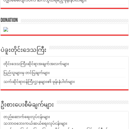
လျှပ်စစ်မီးပျက်ပါက ဆက်သွယ်ရမည့် ဖုန်းနံပါတ်များ
Donation
ပဲခူးတိုင်းဒေသကြီး
တိုင်းဒေသကြီးဆိုင်ရာအချက်အလက်များ
ပြည်သူများမှ တင်ပြချက်များ
သက်ဆိုင်ရာဝန်ကြီးဌာနများ၏ ဖုန်းနံပါတ်များ
ဦးစားပေးစီမံချက်များ
တည်ဆောက်ရေးလုပ်ငန်းများ
သဘာဝဘေးကယ်ဆယ်ရေးလုပ်ငန်းများ