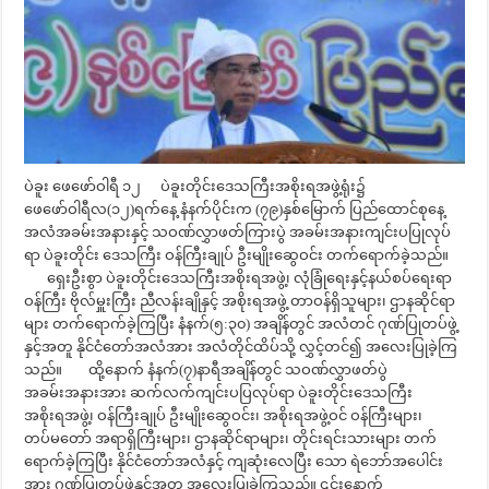
ပဲခူး ဖေဖော်ဝါရီ ၁၂ ပဲခူးတိုင်းဒေသကြီးအစိုးရအဖွဲ့ရုံး၌
ဖေဖော်ဝါရီလ(၁၂)ရက်နေ့ နံနက်ပိုင်းက (၇၉)နှစ်မြောက် ပြည်ထောင်စုနေ့
အလံအခမ်းအနားနှင့် သဝဏ်လွှာဖတ်ကြားပွဲ အခမ်းအနားကျင်းပပြုလုပ်
ရာ ပဲခူးတိုင်း ဒေသကြီး ဝန်ကြီးချုပ် ဦးမျိုးဆွေဝင်း တက်ရောက်ခဲ့သည်။
ရှေးဦးစွာ ပဲခူးတိုင်းဒေသကြီးအစိုးရအဖွဲ့၊ လုံခြုံရေးနှင့်နယ်စပ်ရေးရာ
ဝန်ကြီး ဗိုလ်မှူးကြီး ညီလန်းချိုနှင့် အစိုးရအဖွဲ့ တာဝန်ရှိသူများ၊ ဌာနဆိုင်ရာ
များ တက်ရောက်ခဲ့ကြပြီး နံနက်(၅:၃၀) အချိန်တွင် အလံတင် ဂုဏ်ပြုတပ်ဖွဲ့
နှင့်အတူ နိုင်ငံတော်အလံအား အလံတိုင်ထိပ်သို့ လွှင့်တင်၍ အလေးပြုခဲ့ကြ
သည်။ ထို့နောက် နံနက်(၇)နာရီအချိန်တွင် သဝဏ်လွှာဖတ်ပွဲ
အခမ်းအနားအား ဆက်လက်ကျင်းပပြလုပ်ရာ ပဲခူးတိုင်းဒေသကြီး
အစိုးရအဖွဲ့၊ ဝန်ကြီးချုပ် ဦးမျိုးဆွေဝင်း၊ အစိုးရအဖွဲ့ဝင် ဝန်ကြီးများ၊
တပ်မတော် အရာရှိကြီးများ၊ ဌာနဆိုင်ရာများ၊ တိုင်းရင်းသားများ တက်
ရောက်ခဲ့ကြပြီး နိုင်ငံတော်အလံနှင့် ကျဆုံးလေပြီး သော ရဲဘော်အပေါင်း
အား ဂုဏ်ပြုတပ်ဖွဲ့နှင့်အတူ အလေးပြုခဲ့ကြသည်။ ၎င်းနောက်