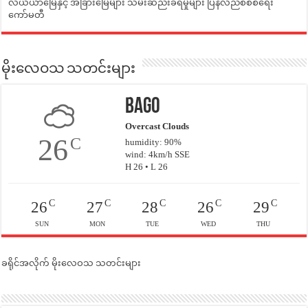
လယ်ယာမြေနှင့် အခြားမြေများ သိမ်းဆည်းခံရမှုများ ပြန်လည်စီစစ်ရေး
ကော်မတီ
မိုးလေဝသ သတင်းများ
Bago
Overcast Clouds
26
C
humidity: 90%
wind: 4km/h SSE
H 26 • L 26
C
C
C
C
C
26
27
28
26
29
SUN
MON
TUE
WED
THU
ခရိုင်အလိုက် မိုးလေဝသ သတင်းများ