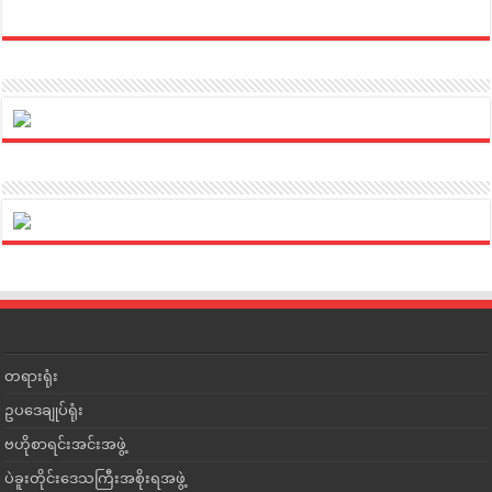
တရားရုံး
ဥပဒေချုပ်ရုံး
ဗဟိုစာရင်းအင်းအဖွဲ့
ပဲခူးတိုင်းဒေသကြီးအစိုးရအဖွဲ့