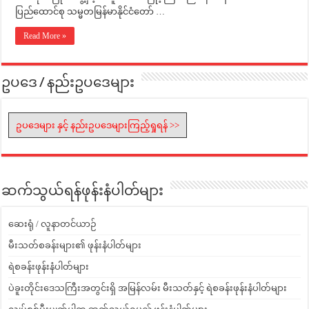
ပြည်ထောင်စု သမ္မတမြန်မာနိုင်ငံတော် …
Read More »
ဥပဒေ / နည်းဥပဒေများ
ဥပဒေများ နှင့် နည်းဥပဒေများကြည့်ရှုရန် >>
ဆက်သွယ်ရန်ဖုန်းနံပါတ်များ
ဆေးရုံ / လူနာတင်ယာဉ်
မီးသတ်စခန်းများ၏ ဖုန်းနံပါတ်များ
ရဲစခန်းဖုန်းနံပါတ်များ
ပဲခူးတိုင်းဒေသကြီးအတွင်းရှိ အမြန်လမ်း မီးသတ်နှင့် ရဲစခန်းဖုန်းနံပါတ်များ