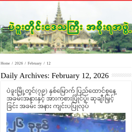
Home
/
2026
/
February
/
12
Daily Archives:
February 12, 2026
ပဲခူးမြို့တွင်(၇၉) နှစ်မြောက် ပြည်ထောင်စုနေ့
အခမ်းအနားနှင့် အားကစားပြိုင်ပွဲ၊ ဆုချီးမြှင့်
ခြင်း အခမ်း အနား ကျင်းပပြုလုပ်