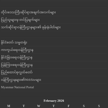
တိုင်းဒေသကြီးဆိုင်ရာအချက်အလက်များ
ပြည်သူများမှ တင်ပြချက်များ
သက်ဆိုင်ရာဝန်ကြီးဌာနများ၏ ဖုန်းနံပါတ်များ
နိုင်ငံတော် သမ္မတရုံး
ကာကွယ်ရေးဝန်ကြီးဌာန
နိုင်ငံခြားရေးဝန်ကြီးဌာန
ပြန်ကြားရေးဝန်ကြီးဌာန
ပြည်ထောင်စုလွှတ်တော်
ဝန်ကြီးဌာနများ၏WebSiteများ
Myanmar National Portal
February 2026
M
T
W
T
F
S
S