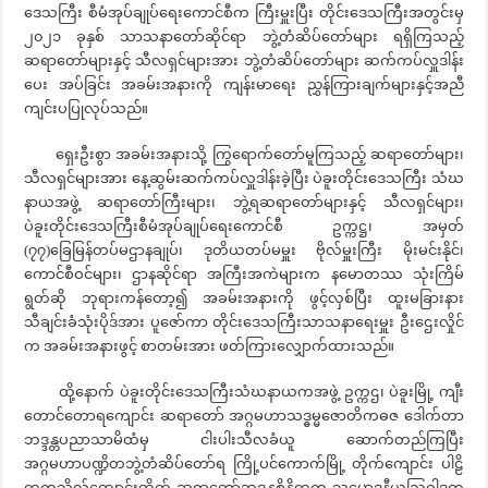
ဒေသကြီး စီမံအုပ်ချုပ်ရေးကောင်စီက ကြီးမှူးပြီး တိုင်းဒေသကြီးအတွင်းမှ
၂၀၂၁ ခုနှစ် သာသနာတော်ဆိုင်ရာ ဘွဲ့တံဆိပ်တော်များ ရရှိကြသည့်
ဆရာတော်များနှင့် သီလရှင်များအား ဘွဲ့တံဆိပ်တော်များ ဆက်ကပ်လှူဒါန်း
ပေး အပ်ခြင်း အခမ်းအနားကို ကျန်းမာရေး ညွှန်ကြားချက်များနှင့်အညီ
ကျင်းပပြုလုပ်သည်။
ရှေးဦးစွာ အခမ်းအနားသို့ ကြွရောက်တော်မူကြသည့် ဆရာတော်များ၊
သီလရှင်များအား နေ့ဆွမ်းဆက်ကပ်လှူဒါန်းခဲ့ပြီး ပဲခူးတိုင်းဒေသကြီး သံဃ
နာယအဖွဲ့ ဆရာတော်ကြီးများ၊ ဘွဲ့ရဆရာတော်များနှင့် သီလရှင်များ၊
ပဲခူးတိုင်းဒေသကြီးစီမံအုပ်ချုပ်ရေးကောင်စီ ဥက္ကဋ္ဌ၊ အမှတ်
(၇၇)ခြေမြန်တပ်မဌာနချုပ်၊ ဒုတိယတပ်မမှူး ဗိုလ်မှူးကြီး မိုးမင်းနိုင်၊
ကောင်စီဝင်များ၊ ဌာနဆိုင်ရာ အကြီးအကဲများက နမောတဿ သုံးကြိမ်
ရွတ်ဆို ဘုရားကန်တော့၍ အခမ်းအနားကို ဖွင့်လှစ်ပြီး ထူးမခြားနား
သီချင်းခံသုံးပိုဒ်အား ပူဇော်ကာ တိုင်းဒေသကြီးသာသနာရေးမှူး ဦးဌေးလှိုင်
က အခမ်းအနားဖွင့် စာတမ်းအား ဖတ်ကြားလျှောက်ထားသည်။
ထို့နောက် ပဲခူးတိုင်းဒေသကြီးသံဃနာယကအဖွဲ့ ဥက္ကဌ၊ ပဲခူးမြို့ ကျီး
တောင်တောရကျောင်း ဆရာတော် အဂ္ဂမဟာသဒ္ဓမ္မဇောတိကဓဇ ဒေါက်တာ
ဘဒ္ဒန္တပညာသာမိထံမှ ငါးပါးသီလခံယူ ဆောက်တည်ကြပြီး
အဂ္ဂမဟာပဏ္ဍိတဘွဲ့တံဆိပ်တော်ရ ကြို့ပင်ကောက်မြို့ တိုက်ကျောင်း ပါဠိ
တက္ကသိုလ်ကျောင်းတိုက် ဆရာတော်ဘဒ္ဒန္တစိန္တိတက သမ္မောဒနီယဩဝါဒက