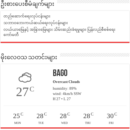
ဦးစားပေးစီမံချက်များ
တည်ဆောက်ရေးလုပ်ငန်းများ
သဘာဝဘေးကယ်ဆယ်ရေးလုပ်ငန်းများ
လယ်ယာမြေနှင့် အခြားမြေများ သိမ်းဆည်းခံရမှုများ ပြန်လည်စီစစ်ရေး
ကော်မတီ
မိုးလေဝသ သတင်းများ
Bago
Overcast Clouds
27
C
humidity: 89%
wind: 4km/h SSW
H 27 • L 27
C
C
C
C
C
25
28
28
28
30
MON
TUE
WED
THU
FRI