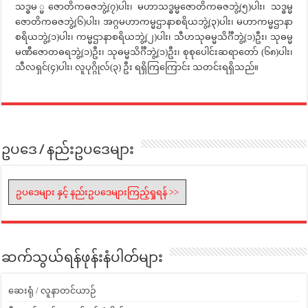
သဒ္ဓမ ္မဇောတိကဓဇဘွဲ့(၇)ပါး၊ မဟာသဒ္ဓမ္မဇောတိကဓဇဘွဲ့(၅)ပါး၊ သဒ္ဓမ္မ
ဇောတိကဓဇဘွဲ့(၆)ပါး၊ အဂ္ဂမဟာကမ္မဌာနာစရိယဘွဲ့(၃)ပါး၊ မဟာကမ္မဌာနာ
စရိယဘွဲ့(၁)ပါး၊ ကမ္မဌာနာစရိယဘွဲ့(၂)ပါး၊ သီဟသုဓမ္မသိင်္ဂီဘွဲ့(၁)ဦး၊ သုဓမ္မ
မဏီဇောတဓရဘွဲ့(၁)ဦး၊ သုဓမ္မသိင်္ဂီဘွဲ့(၁)ဦး၊ စုစုပေါင်းဆရာတော် (၆၈)ပါး၊
သီလရှင်(၄)ပါး၊ လူပုဂ္ဂိုလ်(၃) ဦး ရရှိကြကြောင်း သတင်းရရှိသည်။
ဥပဒေ / နည်းဥပဒေများ
ဥပဒေများ နှင့် နည်းဥပဒေများကြည့်ရှုရန် >>
ဆက်သွယ်ရန်ဖုန်းနံပါတ်များ
ဆေးရုံ / လူနာတင်ယာဉ်