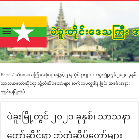
Home
/
တိုင်းဒေသကြီးအစိုးရအဖွဲ့နှင့် ဌာနဆိုင်ရာများ
/
ပဲခူးမြို့တွင် ၂၀၂၁ ခုနှစ်၊
သာသနာတော်ဆိုင်ရာ ဘွဲ့တံဆိပ်တော်များ ဆက်ကပ်လှူဒါန်းခြင်း အခမ်းအနား
ကျင်းပပြုလုပ်
ပဲခူးမြို့တွင် ၂၀၂၁ ခုနှစ်၊ သာသနာ
တော်ဆိုင်ရာ ဘွဲ့တံဆိပ်တော်များ