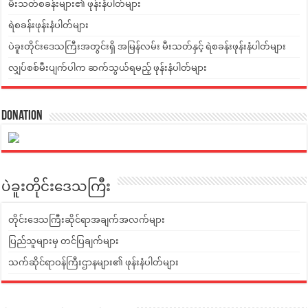
မီးသတ်စခန်းများ၏ ဖုန်းနံပါတ်များ
ရဲစခန်းဖုန်းနံပါတ်များ
ပဲခူးတိုင်းဒေသကြီးအတွင်းရှိ အမြန်လမ်း မီးသတ်နှင့် ရဲစခန်းဖုန်းနံပါတ်များ
လျှပ်စစ်မီးပျက်ပါက ဆက်သွယ်ရမည့် ဖုန်းနံပါတ်များ
Donation
ပဲခူးတိုင်းဒေသကြီး
တိုင်းဒေသကြီးဆိုင်ရာအချက်အလက်များ
ပြည်သူများမှ တင်ပြချက်များ
သက်ဆိုင်ရာဝန်ကြီးဌာနများ၏ ဖုန်းနံပါတ်များ