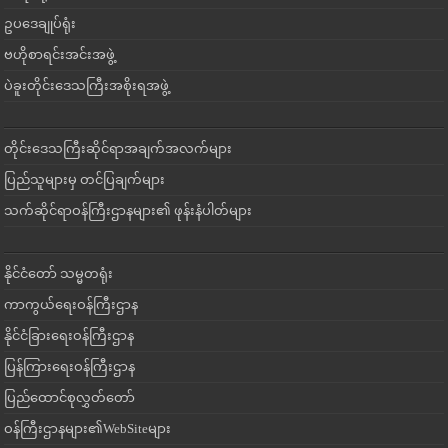
ဥပဒေချုပ်ရုံး
ဗဟိုစာရင်းအင်းအဖွဲ့
ပဲခူးတိုင်းဒေသကြီးအစိုးရအဖွဲ့
တိုင်းဒေသကြီးဆိုင်ရာအချက်အလက်များ
ပြည်သူများမှ တင်ပြချက်များ
သက်ဆိုင်ရာဝန်ကြီးဌာနများ၏ ဖုန်းနံပါတ်များ
နိုင်ငံတော် သမ္မတရုံး
ကာကွယ်ရေးဝန်ကြီးဌာန
နိုင်ငံခြားရေးဝန်ကြီးဌာန
ပြန်ကြားရေးဝန်ကြီးဌာန
ပြည်ထောင်စုလွှတ်တော်
ဝန်ကြီးဌာနများ၏WebSiteများ