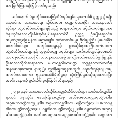
ထာ မြွက်ကြားချီးမြှင့် တော်မူသည်။
ယင်းနောက် ပဲခူးတိုင်းဒေသကြီးစီမံအုပ်ချုပ်ရေးကောင်စီ ဥက္ကဋ္ဌ ဦးမျိုး
ဆွေဝင်းက သာသနာရေး ဆိုင်ရာများ လျှောက်ထားပြီး သာသနာတော်
ဆိုင်ရာ ဘွဲ့တံဆိပ်တော်များရရှိသည့် ဆရာတော်များ နှင့်သီလရှင်များအား
ပဲခူးတိုင်းဒေသကြီးစီမံအုပ်ချုပ်ရေးကောင်စီ ဥက္ကဋ္ဌ ဦးမျိုးဆွေဝင်း၊
အမှတ်(၇၇)ခြေမြန်တပ်မဌာနချုပ်၊ ဒုတိယတပ်မမှူး ဗိုလ်မှူးကြီး မိုးမင်းနိုင်၊
ကောင်စီဝင်များ၊ အတွင်းရေးမှူးနှင့် ဌာနဆိုင်ရာအကြီးအကဲများက
ဘွဲ့တံဆိပ်တော်များနှင့် လှူဖွယ်ဝတ္ထု ပစ္စည်းများ ဆက်ကပ်လှူဒါန်းပေးအပ်
ကာ ပဲခူးတိုင်းဒေသကြီး သံဃနာယကအဖွဲ့ အကျိုးတော်ဆောင် ပဲခူးမြို့ နန်း
ဦးစာသင်တိုက်ဆရာတော် မဟာဂန္ထဝါစကပဏ္ဍိ ဘဒ္ဒန္တသောဘိတထံမှ
အနုမောဒနာတရား နာယူပြီး လှူဒါန်းမှုအစုစုအတွက် ရေစက်သွန်းချ အမျှ
အတမ်းပေးဝေကာ ဗုဒ္ဓသာသနံစိရံတိဌတု သုံးကြိမ်ရွတ်ဆိုဆုတောင်းပြီး
အခမ်းအနားကို ရုတ်သိမ်းခဲ့ကြောင်း သိရသည်။
၂၀၂၁ ခုနှစ် သာသနာတော်ဆိုင်ရာဘွဲ့တံဆိပ်တော်များ ဆက်ကပ်လှူဒါန်း
ရာတွင် ပဲခူးတိုင်း ဒေသကြီးအတွင်းမှ အဘိဓဇမဟာရဌဂုရုဘွဲ့(၁)ပါး၊
အဂ္ဂမဟာပဏ္ဍိတဘွဲ့(၂)ပါး၊ အဂ္ဂမဟာဂန္ထဝါစက ပဏ္ဍိတဘွဲ့(၈)ပါး၊ မဟာဂန္ထ
ဝါစကပဏ္ဍိတဘွဲ့(၁၁)ပါး၊ ဂန္ထဝါစကပဏ္ဍိတဘွဲ့(၂၂)ပါး၊ ဓမ္မကထိက ဗဟုဇန
ဟိတဓရဘွဲ့(၁)ပါး၊ အဘိဓဇအဂ္ဂမဟာသဒ္ဓမ္မဇောတိကဘွဲ့(၃)ပါး၊ အဂ္ဂမဟာ