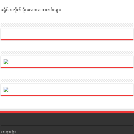
ခရိုင်အလိုက် မိုးလေဝသ သတင်းများ
တရားရုံး