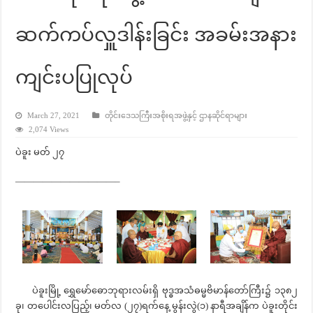
ဆက်ကပ်လှူဒါန်းခြင်း အခမ်းအနား
ကျင်းပပြုလုပ်
March 27, 2021
တိုင်းဒေသကြီးအစိုးရအဖွဲ့နှင့် ဌာနဆိုင်ရာများ
2,074 Views
ပဲခူး မတ် ၂၇
———————————–
ပဲခူးမြို့ ရွှေမော်ဓောဘုရားလမ်းရှိ ဗုဒ္ဓအသံဓမ္မဗိမာန်တော်ကြီး၌ ၁၃၈၂
ခု၊ တပေါင်းလပြည့်၊ မတ်လ (၂၇)ရက်နေ့ မွန်းလွဲ(၁) နာရီအချိန်က ပဲခူးတိုင်း