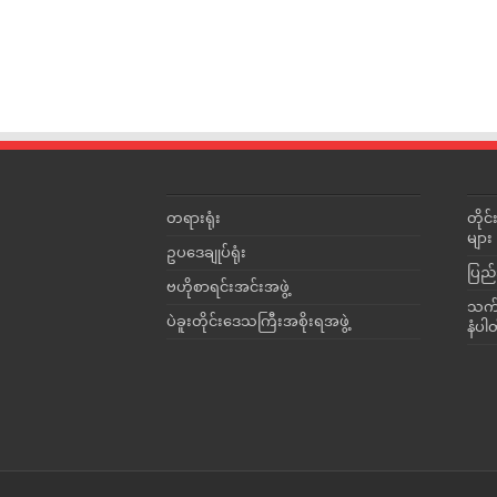
တရားရုံး
တို
များ
ဥပဒေချုပ်ရုံး
ပြည်
ဗဟိုစာရင်းအင်းအဖွဲ့
သက်ဆ
ပဲခူးတိုင်းဒေသကြီးအစိုးရအဖွဲ့
နံပါ