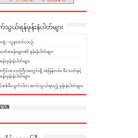
သွယ်ရန်ဖုန်းနံပါတ်များ
းရုံ / လူနာတင်ယာဉ်
သတ်စခန်းများ၏ ဖုန်းနံပါတ်များ
ခန်းဖုန်းနံပါတ်များ
ူးတိုင်းဒေသကြီးအတွင်းရှိ အမြန်လမ်း မီးသတ်နှင့်
ခန်းဖုန်းနံပါတ်များ
ပ်စစ်မီးပျက်ပါက ဆက်သွယ်ရမည့် ဖုန်းနံပါတ်များ
ation