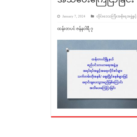
January 7, 2024
တိုင်းဒေသကြီးအစိုးရအဖွဲ့နှင့
ထန်းတပင် ဇန်နဝါရီ ၇