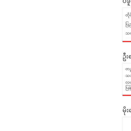
ပဲခ
တိ
ပြည
သက်
ဦးစ
တည
သဘ
လယ်
ပြ
မိ