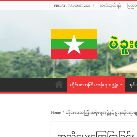
ဆက်သွယ်ရန်
ပြည်
FRIDAY , 7 AUGUST 2026
တိုင်းဒေသကြီး အစိုးရအဖွဲ့ရုံး
အုပ်
Home
/
တိုင်းဒေသကြီးအစိုးရအဖွဲ့နှင့် ဌာနဆိုင်ရာမျ
အသိပေးကြေငြာခြင်း