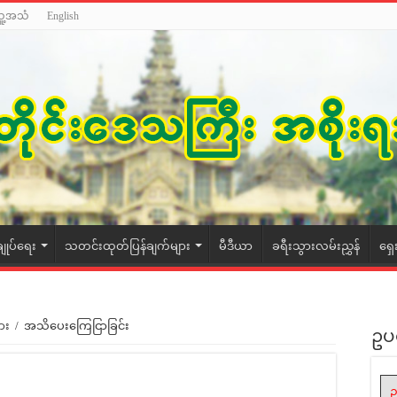
သူ့အသံ
English
ချုပ်ရေး
သတင်းထုတ်ပြန်ချက်များ
မီဒီယာ
ခရီးသွားလမ်းညွှန်
ရှေ
ား
/
အသိပေးကြေငြာခြင်း
ဥပ
ဥ