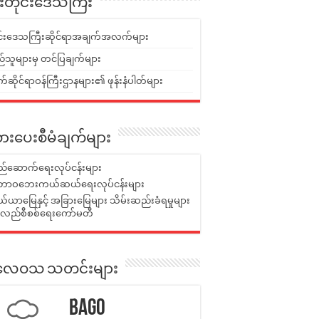
ူးတိုင်းဒေသကြီး
ုင်းဒေသကြီးဆိုင်ရာအချက်အလက်များ
်သူများမှ တင်ပြချက်များ
ဆိုင်ရာဝန်ကြီးဌာနများ၏ ဖုန်းနံပါတ်များ
ားပေးစီမံချက်များ
်ဆောက်ရေးလုပ်ငန်းများ
ာဝဘေးကယ်ဆယ်ရေးလုပ်ငန်းများ
ယာမြေနှင့် အခြားမြေများ သိမ်းဆည်းခံရမှုများ
န်လည်စီစစ်ရေးကော်မတီ
ုးလေဝသ သတင်းများ
Bago