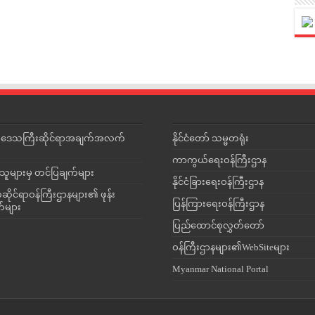
င်းဒေသကြီးဆိုင်ရာအချက်အလက်
နိုင်ငံတော် သမ္မတရုံး
ကာကွယ်ရေးဝန်ကြီးဌာန
သူများမှ တင်ပြချက်များ
နိုင်ငံခြားရေးဝန်ကြီးဌာန
ိုင်ရာဝန်ကြီးဌာနများ၏ ဖုန်း
ပြန်ကြားရေးဝန်ကြီးဌာန
တ်များ
ပြည်ထောင်စုလွှတ်တော်
ဝန်ကြီးဌာနများ၏WebSiteများ
Myanmar National Portal