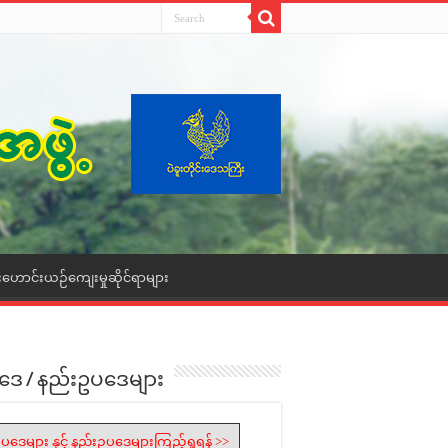
းဟောင်းယဉ်ကျေးမှုဆိုင်ရာများ
ဒေ / နည်းဥပဒေများ
ပဒေများ နှင့် နည်းဥပဒေများကြည့်ရှုရန် >>