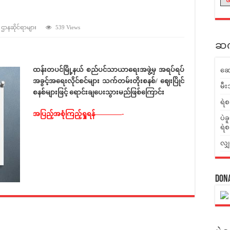
် ဌာနဆိုင်ရာများ
539 Views
ဆက်
ထန်းတပင်မြို့နယ
်
စည်ပင်သာယာရေးအဖွဲ့မ
ှ
အရပ်ရပ်
ဆေ
အခွင
အရေးလိုင်စင်များ
သက်တမ်းတိုးစနစ
်/
ဈေးပြိုင်
မီး
စနစ်များဖြင
့်
ရောင်းချပေးသွားမည်ဖြစ်ကြောင်း
ရဲစ
အပြည့်အစုံကြည့်ရှုရန်————-
ပဲခ
ရဲစ
လျှ
Don