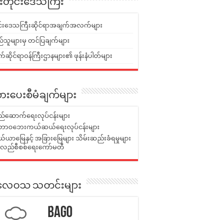
ူးတိုင်းဒေသကြီး
ုင်းဒေသကြီးဆိုင်ရာအချက်အလက်များ
်သူများမှ တင်ပြချက်များ
ဆိုင်ရာဝန်ကြီးဌာနများ၏ ဖုန်းနံပါတ်များ
ားပေးစီမံချက်များ
်ဆောက်ရေးလုပ်ငန်းများ
ာဝဘေးကယ်ဆယ်ရေးလုပ်ငန်းများ
ယာမြေနှင့် အခြားမြေများ သိမ်းဆည်းခံရမှုများ
န်လည်စီစစ်ရေးကော်မတီ
ုးလေဝသ သတင်းများ
Bago