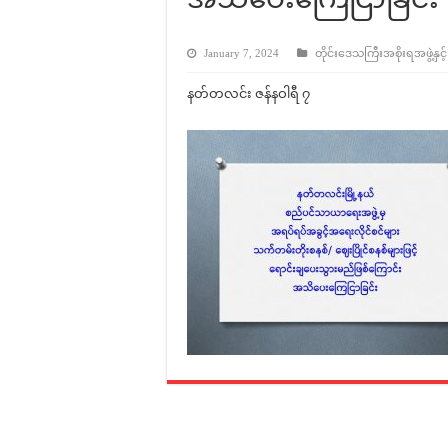
January 7, 2024
တိုင်းဒေသကြီးအစိုးရအဖွဲ့နှင့
နတ်တလင်း ဇန်နဝါရီ ၇