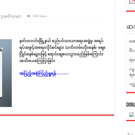
် ဌာနဆိုင်ရာများ
548 Views
ဆက်
နတ်တလင်းမြို့နယ
်
စည်ပင်သာယာရေးအဖွဲ့မ
ှ
အရပ်
ဆေ
ရပ်အခွင
အရေးလိုင်စင်များ
သက်တမ်းတိုးစနစ
်/
ဈေး
မီး
ပြိုင်စနစ်များဖြင
့်
ရောင်းချပေးသွားမည်ဖြစ်ကြောင်း
ရဲစ
အသိပေးကြေငြာခြင်း
ပဲခ
အပြည့်အစုံကြည့်ရှုရန်———-
ရဲစ
လျှ
Don