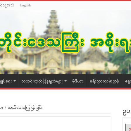
ည်သူ့အသံ
English
ချုပ်ရေး
သတင်းထုတ်ပြန်ချက်များ
မီဒီယာ
ခရီးသွားလမ်းညွှန်
ရှေ
ား
/
အသိပေးကြေငြာခြင်း
ဥပ
ဥ