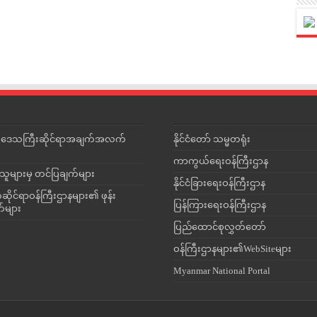
င်းဒေသကြီးဆိုင်ရာအချက်အလက်
နိုင်ငံတော် သမ္မတရုံး
ကာကွယ်ရေးဝန်ကြီးဌာန
သူများမှ တင်ပြချက်များ
နိုင်ငံခြားရေးဝန်ကြီးဌာန
ိုင်ရာဝန်ကြီးဌာနများ၏ ဖုန်း
ပြန်ကြားရေးဝန်ကြီးဌာန
တ်များ
ပြည်ထောင်စုလွှတ်တော်
ဝန်ကြီးဌာနများ၏WebSiteများ
Myanmar National Portal