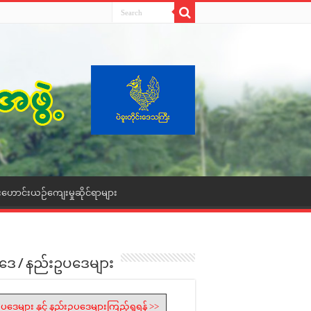
းဟောင်းယဉ်ကျေးမှုဆိုင်ရာများ
ဒေ / နည်းဥပဒေများ
ပဒေများ နှင့် နည်းဥပဒေများကြည့်ရှုရန် >>