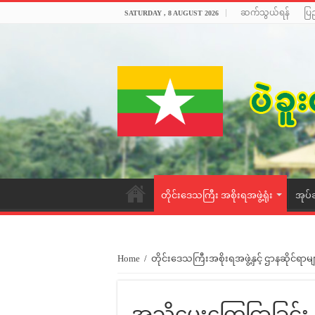
ဆက်သွယ်ရန်
ပြ
SATURDAY , 8 AUGUST 2026
တိုင်းဒေသကြီး အစိုးရအဖွဲ့ရုံး
အုပ်
Home
/
တိုင်းဒေသကြီးအစိုးရအဖွဲ့နှင့် ဌာနဆိုင်ရာမျ
အသိပေးကြေငြာခြင်း