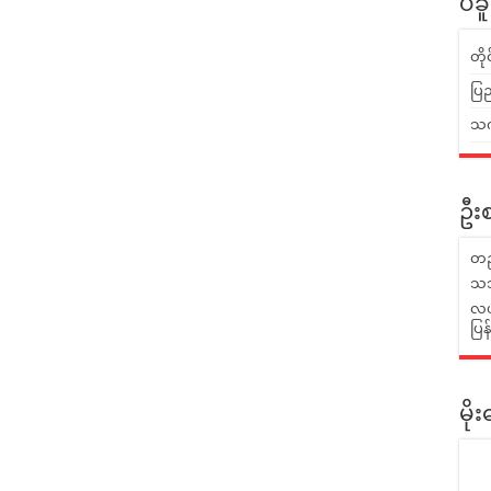
ပဲခ
တိ
ပြည
သက်
ဦးစ
တည
သဘ
လယ်
ပြ
မိ