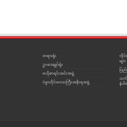
တရားရုံး
တို
များ
ဥပဒေချုပ်ရုံး
ပြည်
ဗဟိုစာရင်းအင်းအဖွဲ့
သက်ဆ
ပဲခူးတိုင်းဒေသကြီးအစိုးရအဖွဲ့
နံပါ