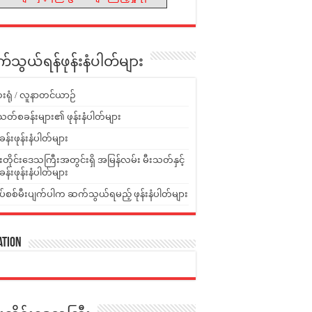
သွယ်ရန်ဖုန်းနံပါတ်များ
းရုံ / လူနာတင်ယာဉ်
သတ်စခန်းများ၏ ဖုန်းနံပါတ်များ
ခန်းဖုန်းနံပါတ်များ
ူးတိုင်းဒေသကြီးအတွင်းရှိ အမြန်လမ်း မီးသတ်နှင့်
ခန်းဖုန်းနံပါတ်များ
ပ်စစ်မီးပျက်ပါက ဆက်သွယ်ရမည့် ဖုန်းနံပါတ်များ
ation