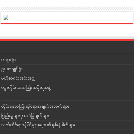
တရားရုံး
ဥပဒေချုပ်ရုံး
ဗဟိုစာရင်းအင်းအဖွဲ့
ပဲခူးတိုင်းဒေသကြီးအစိုးရအဖွဲ့
တိုင်းဒေသကြီးဆိုင်ရာအချက်အလက်များ
ပြည်သူများမှ တင်ပြချက်များ
သက်ဆိုင်ရာဝန်ကြီးဌာနများ၏ ဖုန်းနံပါတ်များ