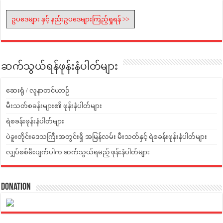
ဥပဒေများ နှင့် နည်းဥပဒေများကြည့်ရှုရန် >>
ဆက်သွယ်ရန်ဖုန်းနံပါတ်များ
ဆေးရုံ / လူနာတင်ယာဉ်
မီးသတ်စခန်းများ၏ ဖုန်းနံပါတ်များ
ရဲစခန်းဖုန်းနံပါတ်များ
ပဲခူးတိုင်းဒေသကြီးအတွင်းရှိ အမြန်လမ်း မီးသတ်နှင့် ရဲစခန်းဖုန်းနံပါတ်များ
လျှပ်စစ်မီးပျက်ပါက ဆက်သွယ်ရမည့် ဖုန်းနံပါတ်များ
Donation