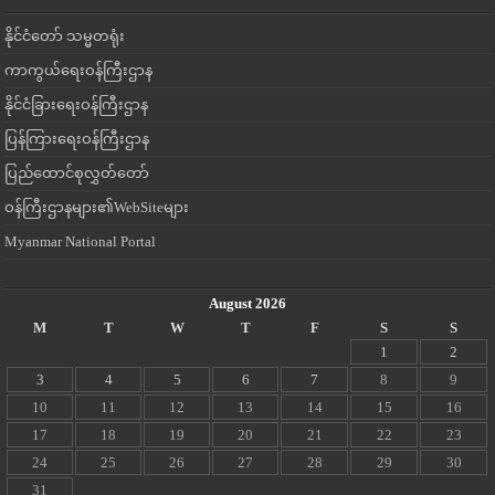
နိုင်ငံတော် သမ္မတရုံး
ကာကွယ်ရေးဝန်ကြီးဌာန
နိုင်ငံခြားရေးဝန်ကြီးဌာန
ပြန်ကြားရေးဝန်ကြီးဌာန
ပြည်ထောင်စုလွှတ်တော်
ဝန်ကြီးဌာနများ၏WebSiteများ
Myanmar National Portal
August 2026
M
T
W
T
F
S
S
1
2
3
4
5
6
7
8
9
10
11
12
13
14
15
16
17
18
19
20
21
22
23
24
25
26
27
28
29
30
31