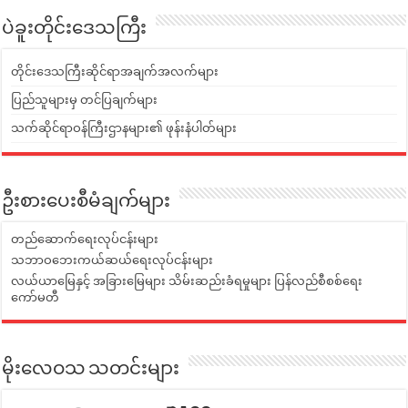
ပဲခူးတိုင်းဒေသကြီး
တိုင်းဒေသကြီးဆိုင်ရာအချက်အလက်များ
ပြည်သူများမှ တင်ပြချက်များ
သက်ဆိုင်ရာဝန်ကြီးဌာနများ၏ ဖုန်းနံပါတ်များ
ဦးစားပေးစီမံချက်များ
တည်ဆောက်ရေးလုပ်ငန်းများ
သဘာဝဘေးကယ်ဆယ်ရေးလုပ်ငန်းများ
လယ်ယာမြေနှင့် အခြားမြေများ သိမ်းဆည်းခံရမှုများ ပြန်လည်စီစစ်ရေး
ကော်မတီ
မိုးလေဝသ သတင်းများ