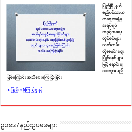
ပြည်မ
ြို့နယ
စည်ပင်သာယ
ာရေးအဖွဲ့မ
အရပ်ရပ်
အခွင
အရေး
လိုင်စင်များ
သက်တမ်း
တိုးစနစ
်/
ဈေး
ပြိုင်စနစ်များ
ဖြင
့်
ရောင်းချ
ပေးသွားမည်
ဖြစ်ကြောင်း
အသိပေးကြေငြာခြင်း
အပြည့်အစုံကြည့်ရှုရန်——————
ဥပဒေ / နည်းဥပဒေများ