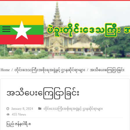
Home
/
တိုင်းဒေသကြီးအစိုးရအဖွဲ့နှင့် ဌာနဆိုင်ရာများ
/
အသိပေးကြေငြာခြင်း
အသိပေးကြေငြာခြင်း
January 8, 2024
တိုင်းဒေသကြီးအစိုးရအဖွဲ့နှင့် ဌာနဆိုင်ရာများ
455 Views
ပြည် ဇန်နဝါရီ ၈