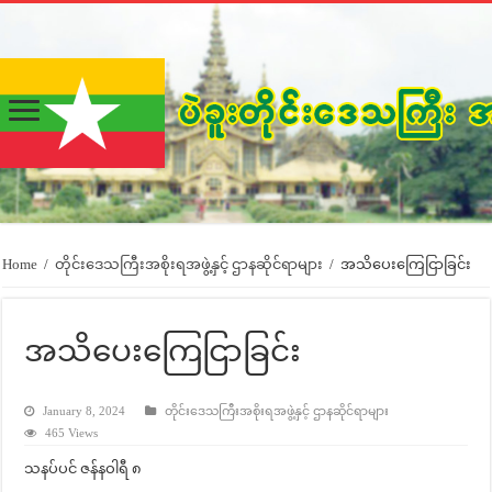
Home
/
တိုင်းဒေသကြီးအစိုးရအဖွဲ့နှင့် ဌာနဆိုင်ရာများ
/
အသိပေးကြေငြာခြင်း
အသိပေးကြေငြာခြင်း
January 8, 2024
တိုင်းဒေသကြီးအစိုးရအဖွဲ့နှင့် ဌာနဆိုင်ရာများ
465 Views
သနပ်ပင် ဇန်နဝါရီ ၈