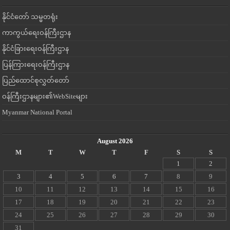
နိုင်ငံတော် သမ္မတရုံး
ကာကွယ်ရေးဝန်ကြီးဌာန
နိုင်ငံခြားရေးဝန်ကြီးဌာန
ပြန်ကြားရေးဝန်ကြီးဌာန
ပြည်ထောင်စုလွှတ်တော်
ဝန်ကြီးဌာနများ၏WebSiteများ
Myanmar National Portal
August 2026
M
T
W
T
F
S
S
1
2
3
4
5
6
7
8
9
10
11
12
13
14
15
16
17
18
19
20
21
22
23
24
25
26
27
28
29
30
31