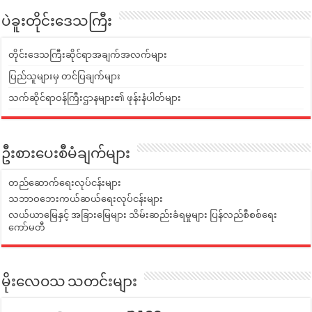
ပဲခူးတိုင်းဒေသကြီး
တိုင်းဒေသကြီးဆိုင်ရာအချက်အလက်များ
ပြည်သူများမှ တင်ပြချက်များ
သက်ဆိုင်ရာဝန်ကြီးဌာနများ၏ ဖုန်းနံပါတ်များ
ဦးစားပေးစီမံချက်များ
တည်ဆောက်ရေးလုပ်ငန်းများ
သဘာဝဘေးကယ်ဆယ်ရေးလုပ်ငန်းများ
လယ်ယာမြေနှင့် အခြားမြေများ သိမ်းဆည်းခံရမှုများ ပြန်လည်စီစစ်ရေး
ကော်မတီ
မိုးလေဝသ သတင်းများ