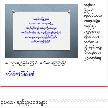
သနပ်ပင်
မ
ြို့နယ
စည်ပင်သာယ
ာရေးအဖွဲ့မ
အရပ်ရပ်
အခွင
အရေး
လိုင်စင်များ
သက်တမ်း
တိုးစနစ
်/
ဈေး
ပြိုင်စနစ်များ
ဖြင
့်
ရောင်းချ
ပေးသွားမည်ဖြစ်ကြောင်း
အသိပေးကြေငြာခြင်း
အပြည့်အစုံကြည့်ရှုရန်—————
ဥပဒေ / နည်းဥပဒေများ