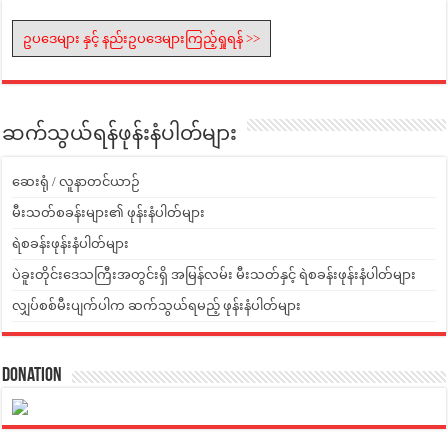
ဥပဒေများ နှင့် နည်းဥပဒေများကြည့်ရှုရန် >>
ဆက်သွယ်ရန်ဖုန်းနံပါတ်များ
ဆေးရုံ / လူနာတင်ယာဉ်
မီးသတ်စခန်းများ၏ ဖုန်းနံပါတ်များ
ရဲစခန်းဖုန်းနံပါတ်များ
ပဲခူးတိုင်းဒေသကြီးအတွင်းရှိ အမြန်လမ်း မီးသတ်နှင့် ရဲစခန်းဖုန်းနံပါတ်များ
လျှပ်စစ်မီးပျက်ပါက ဆက်သွယ်ရမည့် ဖုန်းနံပါတ်များ
Donation