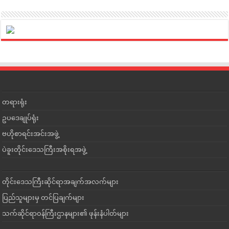
တရားရုံး
ဥပဒေချုပ်ရုံး
ဗဟိုစာရင်းအင်းအဖွဲ့
ပဲခူးတိုင်းဒေသကြီးအစိုးရအဖွဲ့
တိုင်းဒေသကြီးဆိုင်ရာအချက်အလက်များ
ပြည်သူများမှ တင်ပြချက်များ
သက်ဆိုင်ရာဝန်ကြီးဌာနများ၏ ဖုန်းနံပါတ်များ