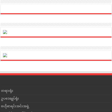
တရားရုံး
ဥပဒေချုပ်ရုံး
ဗဟိုစာရင်းအင်းအဖွဲ့