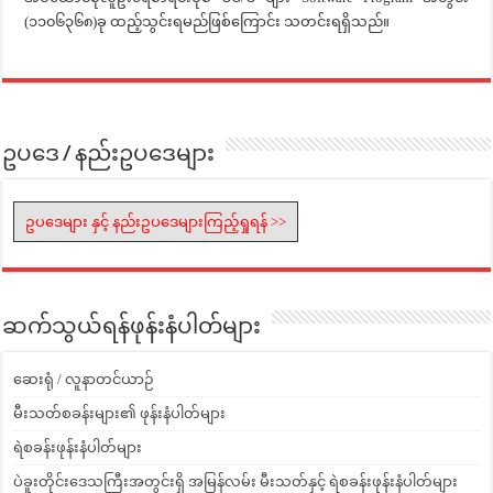
(၁၁၀၆၃၆၈)ခု ထည့်သွင်းရမည်ဖြစ်ကြောင်း သတင်းရရှိသည်။
ဥပဒေ / နည်းဥပဒေများ
ဥပဒေများ နှင့် နည်းဥပဒေများကြည့်ရှုရန် >>
ဆက်သွယ်ရန်ဖုန်းနံပါတ်များ
ဆေးရုံ / လူနာတင်ယာဉ်
မီးသတ်စခန်းများ၏ ဖုန်းနံပါတ်များ
ရဲစခန်းဖုန်းနံပါတ်များ
ပဲခူးတိုင်းဒေသကြီးအတွင်းရှိ အမြန်လမ်း မီးသတ်နှင့် ရဲစခန်းဖုန်းနံပါတ်များ