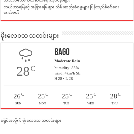
သဘာဝဘေးကယ်ဆယ်ရေးလုပ်ငန်းများ
လယ်ယာမြေနှင့် အခြားမြေများ သိမ်းဆည်းခံရမှုများ ပြန်လည်စီစစ်ရေး
ကော်မတီ
မိုးလေဝသ သတင်းများ
Bago
Moderate Rain
28
C
humidity: 83%
wind: 4km/h SE
H 28 • L 28
C
C
C
C
C
26
25
25
25
28
SUN
MON
TUE
WED
THU
ခရိုင်အလိုက် မိုးလေဝသ သတင်းများ