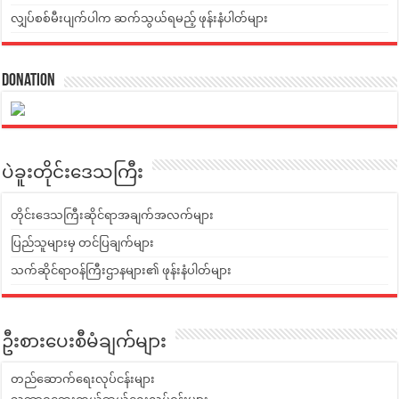
လျှပ်စစ်မီးပျက်ပါက ဆက်သွယ်ရမည့် ဖုန်းနံပါတ်များ
Donation
ပဲခူးတိုင်းဒေသကြီး
တိုင်းဒေသကြီးဆိုင်ရာအချက်အလက်များ
ပြည်သူများမှ တင်ပြချက်များ
သက်ဆိုင်ရာဝန်ကြီးဌာနများ၏ ဖုန်းနံပါတ်များ
ဦးစားပေးစီမံချက်များ
တည်ဆောက်ရေးလုပ်ငန်းများ