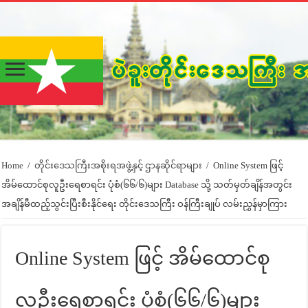
Home
/
တိုင်းဒေသကြီးအစိုးရအဖွဲ့နှင့် ဌာနဆိုင်ရာများ
/
Online System ဖြင့်
အိမ်ထောင်စုလူဦးရေစာရင်း ပုံစံ(၆၆/၆)များ Database သို့ သတ်မှတ်ချိန်အတွင်း
အချိန်မီထည့်သွင်းပြီးစီးနိုင်ရေး တိုင်းဒေသကြီး ဝန်ကြီးချုပ် လမ်းညွှန်မှာကြား
Online System ဖြင့် အိမ်ထောင်စု
လူဦးရေစာရင်း ပုံစံ(၆၆/၆)များ