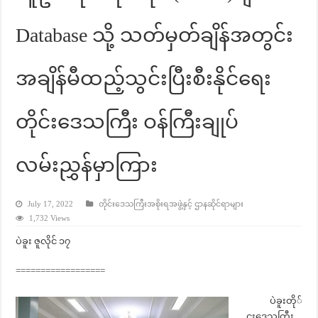
Database သို့ သတ်မှတ်ချိန်အတွင်း
အချိန်မီထည့်သွင်းပြီးစီးနိုင်ရေး
တိုင်းဒေသကြီး ဝန်ကြီးချုပ်
လမ်းညွှန်မှာကြား
July 17, 2022
တိုင်းဒေသကြီးအစိုးရအဖွဲ့နှင့် ဌာနဆိုင်ရာများ
1,732 Views
ပဲခူး ဇူလိုင် ၁၇
==================
ပဲခူးတို်
ငးဒေသကြီး