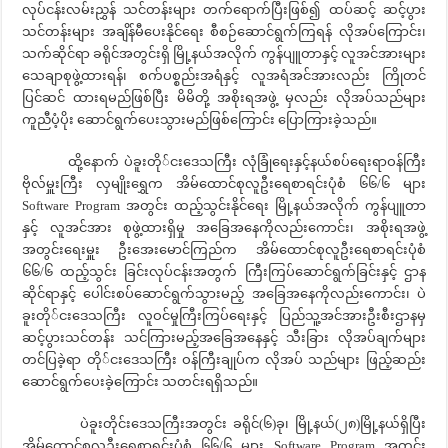
လုပ်ငန်းလမ်းညွှန် သင်တန်းများ တက်ရောက်ပြီးဖြစ်၍ ထပ်ဆင့် ဆင့်ပွား
သင်တန်းများ အချိန်မီပေးနိုင်ရေး စီစဉ်ဆောင်ရွက်ကြရန် လိုအပ်ကြောင်း၊
သက်ဆိုင်ရာ ခရိုင်အတွင်းရှိ မြို့နယ်အလိုက် ကွန်ပျူတာနှင့် လူအင်အားများ
သေချာစုဖွဲ့ထားရန်၊ စက်ပစ္စည်းအရံနှင့် လူအရံအင်အားလည်း ကြိုတင်
ပြင်ဆင် ထားရမည်ဖြစ်ပြီး မိမိတို့ အစိုးရအဖွဲ့ မှလည်း လိုအပ်သည်များ
ကူညီပံ့ပိုး ဆောင်ရွက်ပေးသွားမည်ဖြစ်ကြောင်း ပြောကြားခဲ့သည်။
ထို့နောက် ပဲခူးတို်ငးဒေသကြီး လုံခြုံရေးနှင့်နယ်စပ်ရေးရာဝန်ကြီး
ဗိုလ်မှူးကြီး လှမျိုးရွှေက အိမ်ထောင်စုလူဦးရေစာရင်းပုံစံ ၆၆/၆ များ
Software Program အတွင်း ထည့်သွင်းနိုင်ရေး မြို့နယ်အလိုက် ကွန်ပျူတာ
နှင့် လူအင်အား စုဖွဲ့ထားရှိမှု အခြေအနေကိုလည်းကောင်း၊ အစိုးရအဖွဲ့
အတွင်းရေးမှူး ဦးအေးမောင်ကြည်က အိမ်ထောင်စုလူဦးရေစာရင်းပုံစံ
၆၆/၆ ထည့်သွင်း ခြင်းလုပ်ငန်းအတွက် ကြီးကြပ်ဆောင်ရွက်ခြင်းနှင့် ဌာန
ဆိုင်ရာနှင့် ပေါင်းစပ်ဆောင်ရွက်သွားမည့် အခြေအနေကိုလည်းကောင်း၊ ပဲ
ခူးတို်ငးဒေသကြီး လူဝင်မှုကြီးကြပ်ရေးနှင့် ပြည်သူ့အင်အားဦးစီးဌာနမှ
ဆင့်ပွားသင်တန်း သင်ကြားမည့်အခြေအနေနှင့် သီးခြား လိုအပ်ချက်များ
တင်ပြခဲ့ရာ တို်ငးဒေသကြီး ဝန်ကြီးချုပ်က လိုအပ် သည်များ ဖြည့်ဆည်း
ဆောင်ရွက်ပေးခဲ့ကြောင်း သတင်းရရှိသည်။
ပဲခူးတိုင်းဒေသကြီးအတွင်း ခရိုင်(၆)ခု၊ မြို့နယ်(၂၈)မြို့နယ်ရှိပြီး
အိမ်ထောင်စုလူဦးရေစာရင်းပုံစံ ၆၆/၆ များ Software Program အတွင်း