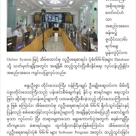
အစိုးရအဖွဲ့၊
တော်ဝင်ဟံ
သာ
အစည်းအဝေး
ခန်းမ၌
ဇူလိုင်လ(၁၆)
ရက်နေ့၊
မွန်းလွဲပိုင်းက
Online System ဖြင့် အိမ်ထောင်စု လူဦးရေစာရင်း ပုံစံ(၆၆/၆)များ Database
သို့ သတ်မှတ်ချိန်အတွင်း အချိန်မီ ထည့်သွင်းပြီးစီးနိုင်ရေး လုပ်ငန်းညှိနှိုင်း
အစည်းအဝေး ကျင်းပပြုလုပ်သည်။
ရှေးဦးစွာ တိုင်းဒေသကြီး ဝန်ကြီးချုပ် ဦးမျိုးဆွေဝင်းက မိမိတို့
ပဲခူးတိုင်းဒေသကြီးသည် ပန်းခင်းစီမံချက်နှင့် နိုင်-၄ စာရင်းများ ရေးသွင်း
ခြင်း ဆိုင်ရာ လုပ်ငန်းစဉ်များကို ပထမဆုံးပြီးစီးခဲ့သည့် တိုင်းဒေသကြီးတစ်
ခု ဖြစ် ကြောင်း၊ အိမ်ထောင်စု လူဦးရေစာရင်းပုံစံ ၆၆/၆ ရိုက်သွင်းခြင်းနှင့်
ပြန်လည် စစ်ဆေးခြင်းလုပ်ငန်းစဉ်များကို အချိန်နှင့်တစ်ပြေးညီ ဆောင်ရွက်
မှသာ လွပ်လပ် ပြီး တရားမျှတသော ရွေးကောက်ပွဲအတွက် စနစ်ကျပြီး
တိကျသော မဲစာရင်းများ ထွက်ရှိလာနိုင်မှာဖြစ်ကြောင်း၊ အိမ်ထောင်စု
လူဦးရေစာရင်းပုံစံ ၆၆/၆ များ Software Program အတွင်း ထည့်သွင်းခြင်း