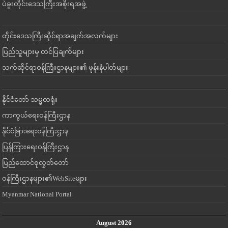
ပဲခူးတိုင်းဒေသကြီးအစိုးရအဖွဲ့
တိုင်းဒေသကြီးဆိုင်ရာအချက်အလက်များ
ပြည်သူများမှ တင်ပြချက်များ
သက်ဆိုင်ရာဝန်ကြီးဌာနများ၏ ဖုန်းနံပါတ်များ
နိုင်ငံတော် သမ္မတရုံး
ကာကွယ်ရေးဝန်ကြီးဌာန
နိုင်ငံခြားရေးဝန်ကြီးဌာန
ပြန်ကြားရေးဝန်ကြီးဌာန
ပြည်ထောင်စုလွှတ်တော်
ဝန်ကြီးဌာနများ၏WebSiteများ
Myanmar National Portal
August 2026