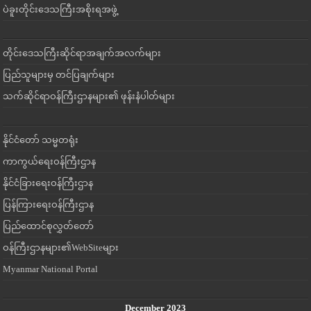
ပဲခူးတိုင်းဒေသကြီးအစိုးရအဖွဲ့
တိုင်းဒေသကြီးဆိုင်ရာအချက်အလက်များ
ပြည်သူများမှ တင်ပြချက်များ
သက်ဆိုင်ရာဝန်ကြီးဌာနများ၏ ဖုန်းနံပါတ်များ
နိုင်ငံတော် သမ္မတရုံး
ကာကွယ်ရေးဝန်ကြီးဌာန
နိုင်ငံခြားရေးဝန်ကြီးဌာန
ပြန်ကြားရေးဝန်ကြီးဌာန
ပြည်ထောင်စုလွှတ်တော်
ဝန်ကြီးဌာနများ၏WebSiteများ
Myanmar National Portal
December 2023