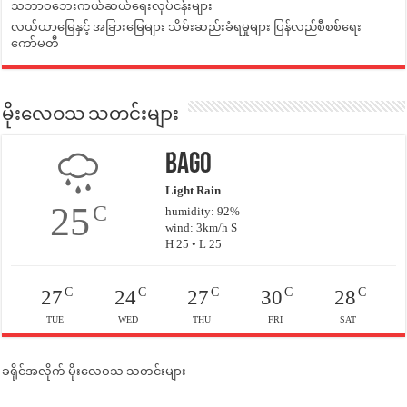
သဘာဝဘေးကယ်ဆယ်ရေးလုပ်ငန်းများ
လယ်ယာမြေနှင့် အခြားမြေများ သိမ်းဆည်းခံရမှုများ ပြန်လည်စီစစ်ရေး
ကော်မတီ
မိုးလေဝသ သတင်းများ
Bago
Light Rain
25
C
humidity: 92%
wind: 3km/h S
H 25 • L 25
C
C
C
C
C
27
24
27
30
28
TUE
WED
THU
FRI
SAT
ခရိုင်အလိုက် မိုးလေဝသ သတင်းများ