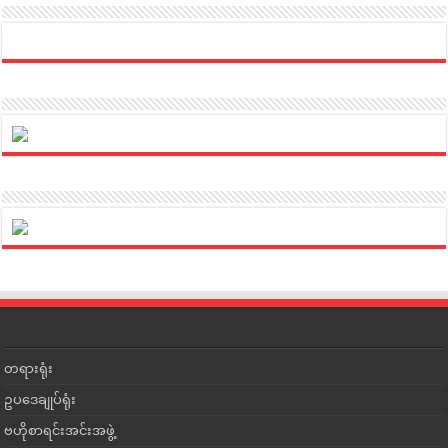
တရားရုံး
ဥပဒေချုပ်ရုံး
ဗဟိုစာရင်းအင်းအဖွဲ့