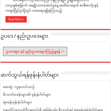
ယင်းနောက် တိုင်းဒေသကြီး ဝန်ကြီးချုပ် ဦမျိုးဆွေဝင်းက
(၁၀၃)နှစ်မြောက် အမျိုးသားအောင်ပွဲနေ့ အထိမ်းအမှတ် စာစီစာကုံးနှင့်
ကဗျာပြိုင်ပွဲတို့တွင် ပထမဆုရရှိခဲ့ကြသည့် …
Read More »
ဥပဒေ / နည်းဥပဒေများ
ဥပဒေများ နှင့် နည်းဥပဒေများကြည့်ရှုရန် >>
ဆက်သွယ်ရန်ဖုန်းနံပါတ်များ
ဆေးရုံ / လူနာတင်ယာဉ်
မီးသတ်စခန်းများ၏ ဖုန်းနံပါတ်များ
ရဲစခန်းဖုန်းနံပါတ်များ
ပဲခူးတိုင်းဒေသကြီးအတွင်းရှိ အမြန်လမ်း မီးသတ်နှင့် ရဲစခန်းဖုန်းနံပါတ်များ