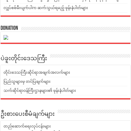
လျှပ်စစ်မီးပျက်ပါက ဆက်သွယ်ရမည့် ဖုန်းနံပါတ်များ
Donation
ပဲခူးတိုင်းဒေသကြီး
တိုင်းဒေသကြီးဆိုင်ရာအချက်အလက်များ
ပြည်သူများမှ တင်ပြချက်များ
သက်ဆိုင်ရာဝန်ကြီးဌာနများ၏ ဖုန်းနံပါတ်များ
ဦးစားပေးစီမံချက်များ
တည်ဆောက်ရေးလုပ်ငန်းများ