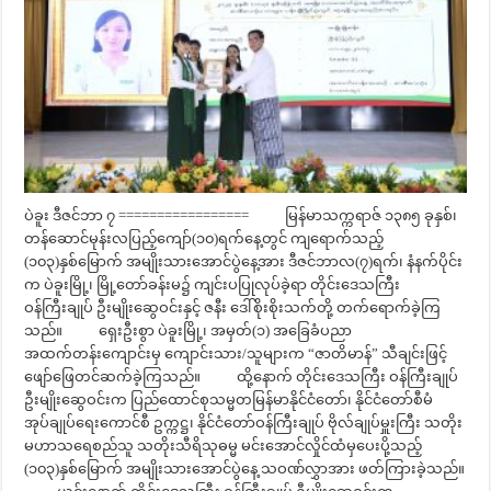
ပဲခူး ဒီဇင်ဘာ ၇ ================= မြန်မာသက္ကရာဇ် ၁၃၈၅ ခုနှစ်၊
တန်ဆောင်မုန်းလပြည့်ကျော်(၁၀)ရက်နေ့တွင် ကျရောက်သည့်
(၁၀၃)နှစ်မြောက် အမျိုးသားအောင်ပွဲနေ့အား ဒီဇင်ဘာလ(၇)ရက်၊ နံနက်ပိုင်း
က ပဲခူးမြို့၊ မြို့တော်ခန်းမ၌ ကျင်းပပြုလုပ်ခဲ့ရာ တိုင်းဒေသကြီး
ဝန်ကြီးချုပ် ဦးမျိုးဆွေဝင်းနှင့် ဇနီး ဒေါ်စိုးစိုးသက်တို့ တက်ရောက်ခဲ့ကြ
သည်။ ရှေးဦးစွာ ပဲခူးမြို့၊ အမှတ်(၁) အခြေခံပညာ
အထက်တန်းကျောင်းမှ ကျောင်းသား/သူများက “ဇာတိမာန်” သီချင်းဖြင့်
ဖျော်ဖြေတင်ဆက်ခဲ့ကြသည်။ ထို့နောက် တိုင်းဒေသကြီး ဝန်ကြီးချုပ်
ဦးမျိုးဆွေဝင်းက ပြည်ထောင်စုသမ္မတမြန်မာနိုင်ငံတော်၊ နိုင်ငံတော်စီမံ
အုပ်ချုပ်ရေးကောင်စီ ဥက္ကဋ္ဌ၊ နိုင်ငံတော်ဝန်ကြီးချုပ် ဗိုလ်ချုပ်မှူးကြီး သတိုး
မဟာသရေစည်သူ သတိုးသီရိသုဓမ္မ မင်းအောင်လှိုင်ထံမှပေးပို့သည့်
(၁၀၃)နှစ်မြောက် အမျိုးသားအောင်ပွဲနေ့ သဝဏ်လွှာအား ဖတ်ကြားခဲ့သည်။