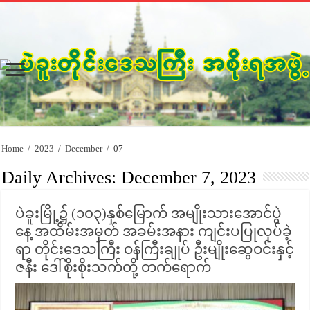
Home
/
2023
/
December
/
07
Daily Archives:
December 7, 2023
ပဲခူးမြို့၌ (၁၀၃)နှစ်မြောက် အမျိုးသားအောင်ပွဲ
နေ့ အထိမ်းအမှတ် အခမ်းအနား ကျင်းပပြုလုပ်ခဲ့
ရာ တိုင်းဒေသကြီး ဝန်ကြီးချုပ် ဦးမျိုးဆွေဝင်းနှင့်
ဇနီး ဒေါ်စိုးစိုးသက်တို့ တက်ရောက်