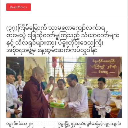
Read More »
(၃၇)ကြိမ်မြောက် သာမဏေကျော်လင်္ကာရ
စာမေးပွဲ ဖြေဆိုတော်မူကြသည့် သံဃာတော်များ
နှင့် သီလရှင်များအား ပဲခူးတိုင်းဒေသကြီး
အစိုးရအဖွဲ့မှ နေ့ဆွမ်းဆက်ကပ်လှူဒါန်း
ပဲခူး ဒီဇင်ဘာ ၂၈ ============ ပဲခူးမြို့ ဗုဒ္ဓအသံဓမ္မဗိမာန်နှင့် ရွှေကျောင်း