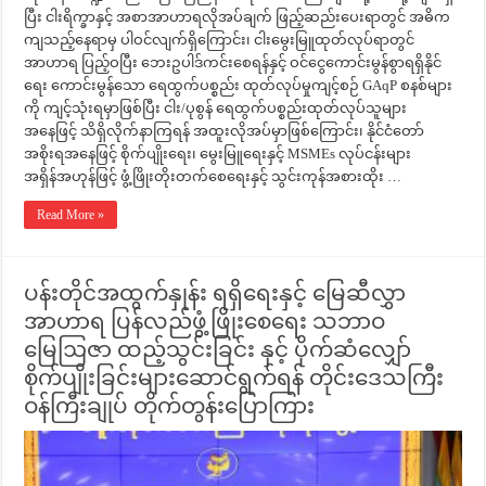
ပြီး ငါးရိက္ခာနှင့် အစာအာဟာရလိုအပ်ချက် ဖြည့်ဆည်းပေးရာတွင် အဓိက
ကျသည့်နေရာမှ ပါဝင်လျက်ရှိကြောင်း၊ ငါးမွေးမြူထုတ်လုပ်ရာတွင်
အာဟာရ ပြည့်ဝပြီး ဘေးဥပါဒ်ကင်းစေရန်နှင့် ဝင်ငွေကောင်းမွန်စွာရရှိနိုင်
ရေး ကောင်းမွန်သော ရေထွက်ပစ္စည်း ထုတ်လုပ်မှုကျင့်စဉ် GAqP စနစ်များ
ကို ကျင့်သုံးရမှာဖြစ်ပြီး ငါး/ပုစွန် ရေထွက်ပစ္စည်းထုတ်လုပ်သူများ
အနေဖြင့် သိရှိလိုက်နာကြရန် အထူးလိုအပ်မှာဖြစ်ကြောင်း၊ နိုင်ငံတော်
အစိုးရအနေဖြင့် စိုက်ပျိုးရေး၊ မွေးမြူရေးနှင့် MSMEs လုပ်ငန်းများ
အရှိန်အဟုန်ဖြင့် ဖွံ့ဖြိုးတိုးတက်စေရေးနှင့် သွင်းကုန်အစားထိုး …
Read More »
ပန်းတိုင်အထွက်နှုန်း ရရှိရေးနှင့် မြေဆီလွှာ
အာဟာရ ပြန်လည်ဖွံ့ဖြိုးစေရေး သဘာဝ
မြေဩဇာ ထည့်သွင်းခြင်း နှင့် ပိုက်ဆံလျှော်
စိုက်ပျိုးခြင်းများဆောင်ရွက်ရန် တိုင်းဒေသကြီး
ဝန်ကြီးချုပ် တိုက်တွန်းပြောကြား