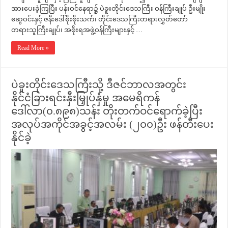
အားပေးခဲ့ကြပြီး ပန်းဝင်နေရာ၌ ပဲခူးတိုင်းဒေသကြီး ဝန်ကြီးချုပ် ဦးမျိုး
ဆွေဝင်းနှင့် ဇနီးဒေါ်စိုးစိုးသက်၊ တိုင်းဒေသကြီးတရားလွှတ်တော်
တရားသူကြီးချုပ်၊ အစိုးရအဖွဲ့ဝန်ကြီးများနှင့် …
Read More »
ပဲခူးတိုင်းဒေသကြီးသို့ ဒီဇင်ဘာလအတွင်း
နိုင်ငံခြားရင်းနှီးမြှုပ်နှံမှု အမေရိကန်
ဒေါ်လာ(၀.၈၉၈)သန်း တိုးတက်ဝင်ရောက်ခဲ့ပြီး
အလုပ်အကိုင်အခွင့်အလမ်း (၂၀၀)ဦး ဖန်တီးပေး
နိုင်ခဲ့