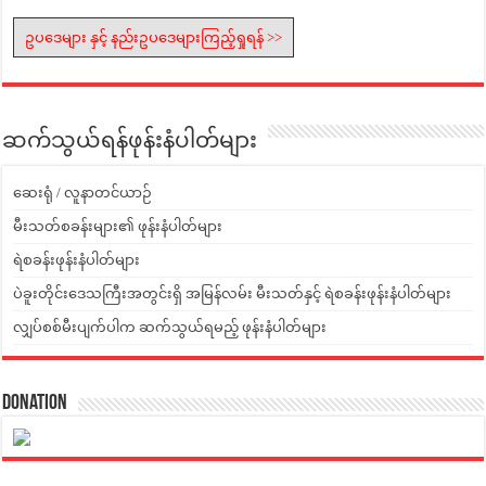
ဥပဒေများ နှင့် နည်းဥပဒေများကြည့်ရှုရန် >>
ဆက်သွယ်ရန်ဖုန်းနံပါတ်များ
ဆေးရုံ / လူနာတင်ယာဉ်
မီးသတ်စခန်းများ၏ ဖုန်းနံပါတ်များ
ရဲစခန်းဖုန်းနံပါတ်များ
ပဲခူးတိုင်းဒေသကြီးအတွင်းရှိ အမြန်လမ်း မီးသတ်နှင့် ရဲစခန်းဖုန်းနံပါတ်များ
လျှပ်စစ်မီးပျက်ပါက ဆက်သွယ်ရမည့် ဖုန်းနံပါတ်များ
Donation