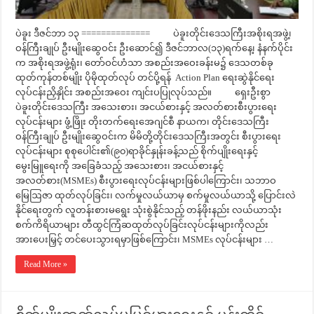
ပဲခူး ဒီဇင်ဘာ ၁၃ ============== ပဲခူးတိုင်းဒေသကြီးအစိုးရအဖွဲ့၊
ဝန်ကြီးချုပ် ဦးမျိုးဆွေဝင်း ဦးဆောင်၍ ဒီဇင်ဘာလ(၁၃)ရက်နေ့၊ နံနက်ပိုင်း
က အစိုးရအဖွဲ့ရုံး၊ တော်ဝင်ဟံသာ အစည်းအဝေးခန်းမ၌ ဒေသတစ်ခု
ထုတ်ကုန်တစ်မျိုး ပိုမိုထုတ်လုပ် တင်ပို့ရန် Action Plan ရေးဆွဲနိုင်ရေး
လုပ်ငန်းညှိနှိုင်း အစည်းအဝေး ကျင်းပပြုလုပ်သည်။ ရှေးဦးစွာ
ပဲခူးတိုင်းဒေသကြီး အသေးစား၊ အငယ်စားနှင့် အလတ်စားစီးပွားရေး
လုပ်ငန်းများ ဖွံ့ဖြိုး တိုးတက်ရေးအေဂျင်စီ နာယက၊ တိုင်းဒေသကြီး
ဝန်ကြီးချုပ် ဦးမျိုးဆွေဝင်းက မိမိတို့တိုင်းဒေသကြီးအတွင်း စီးပွားရေး
လုပ်ငန်းများ စုစုပေါင်း၏(၉၀)ရာခိုင်နှုန်းခန့်သည် စိုက်ပျိုးရေးနှင့်
မွေးမြူရေးကို အခြေခံသည့် အသေးစား၊ အငယ်စားနှင့်
အလတ်စား(MSMEs) စီးပွားရေးလုပ်ငန်းများဖြစ်ပါကြောင်း၊ သဘာဝ
မြေဩဇာ ထုတ်လုပ်ခြင်း၊ လက်မှုလယ်ယာမှ စက်မှုလယ်ယာသို့ ပြောင်းလဲ
နိုင်ရေးတွက် လူတန်းစားမရွေး သုံးစွဲနိုင်သည့် တန်ဖိုးနည်း လယ်ယာသုံး
စက်ကိရိယာများ တီထွင်ကြံဆထုတ်လုပ်ခြင်းလုပ်ငန်းများကိုလည်း
အားပေးမြှင့် တင်ပေးသွားရမှာဖြစ်ကြောင်း၊ MSMEs လုပ်ငန်းများ …
Read More »