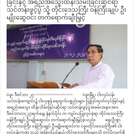
ခြင်းနှင့် အရည်အသွေးထိန်းသိမ်းခြင်းဆိုင်ရာ
သင်တန်းဖွင့်ပွဲ သို့ တိုင်းဒေသကြီး ဝန်ကြီးချုပ် ဦး
မျိုးဆွေဝင်း တက်ရောက်ချီးမြှင့်
ပဲခူး ဒီဇင်ဘာ ၂၇ ================== ပဲခူးမြို့၊ ငါးလုပ်ငန်း
သင်တန်းကျောင်း၌ ငါး၊ပုစွန် ရေထွက်ပစ္စည်းများ ပြုပြင်ထုတ်လုပ်ခြင်းနှင့်
အရည်အသွေး ထိန်းသိမ်းခြင်းဆိုင်ရာ သင်တန်းဖွင့်ပွဲအခမ်းအနားအား
ဒီဇင်ဘာလ(၂၇)ရက်နေ့၊ နံနက်ပိုင်း က ကျင်းပပြုလုပ်ခဲ့ရာ တိုင်းဒေသကြီး
ဝန်ကြီးချုပ် ဦးမျိုးဆွေဝင်း တက်ရောက်ချီးမြှင့်ခဲ့သည်။ ရှေးဦးစွာ
တိုင်းဒေသကြီး ဝန်ကြီးချုပ် ဦးမျိုးဆွေဝင်းက ပဲခူးတိုင်းဒေသကြီး၏ ငါး
လုပ်ငန်းကဏ္ဍ သည် အခြားပြည်နယ်/တိုင်းဒေသကြီးများသို့ တင်ပို့လျက်ရှိ