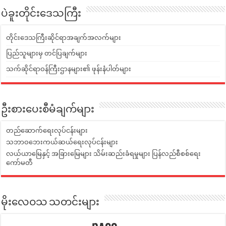
ပဲခူးတိုင်းဒေသကြီး
တိုင်းဒေသကြီးဆိုင်ရာအချက်အလက်များ
ပြည်သူများမှ တင်ပြချက်များ
သက်ဆိုင်ရာဝန်ကြီးဌာနများ၏ ဖုန်းနံပါတ်များ
ဦးစားပေးစီမံချက်များ
တည်ဆောက်ရေးလုပ်ငန်းများ
သဘာဝဘေးကယ်ဆယ်ရေးလုပ်ငန်းများ
လယ်ယာမြေနှင့် အခြားမြေများ သိမ်းဆည်းခံရမှုများ ပြန်လည်စီစစ်ရေး
ကော်မတီ
မိုးလေဝသ သတင်းများ