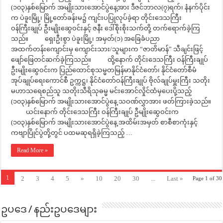
(၁၀၃)နှစ်မြောက် အမျိုးသားအောင်ပွဲနေ့အား ဒီဇင်ဘာလ(၇)ရက်၊ နံနက်ပိုင်း
က ပဲခူးမြို့၊ မြို့တော်ခန်းမ၌ ကျင်းပပြုလုပ်ခဲ့ရာ တိုင်းဒေသကြီး
ဝန်ကြီးချုပ် ဦးမျိုးဆွေဝင်းနှင့် ဇနီး ဒေါ်စိုးစိုးသက်တို့ တက်ရောက်ခဲ့ကြ
သည်။ ရှေးဦးစွာ ပဲခူးမြို့၊ အမှတ်(၁) အခြေခံပညာ
အထက်တန်းကျောင်းမှ ကျောင်းသား/သူများက “ဇာတိမာန်” သီချင်းဖြင့်
ဖျော်ဖြေတင်ဆက်ခဲ့ကြသည်။ ထို့နောက် တိုင်းဒေသကြီး ဝန်ကြီးချုပ်
ဦးမျိုးဆွေဝင်းက ပြည်ထောင်စုသမ္မတမြန်မာနိုင်ငံတော်၊ နိုင်ငံတော်စီမံ
အုပ်ချုပ်ရေးကောင်စီ ဥက္ကဋ္ဌ၊ နိုင်ငံတော်ဝန်ကြီးချုပ် ဗိုလ်ချုပ်မှူးကြီး သတိုး
မဟာသရေစည်သူ သတိုးသီရိသုဓမ္မ မင်းအောင်လှိုင်ထံမှပေးပို့သည့်
(၁၀၃)နှစ်မြောက် အမျိုးသားအောင်ပွဲနေ့ သဝဏ်လွှာအား ဖတ်ကြားခဲ့သည်။
ယင်းနောက် တိုင်းဒေသကြီး ဝန်ကြီးချုပ် ဦမျိုးဆွေဝင်းက
(၁၀၃)နှစ်မြောက် အမျိုးသားအောင်ပွဲနေ့ အထိမ်းအမှတ် စာစီစာကုံးနှင့်
ကဗျာပြိုင်ပွဲတို့တွင် ပထမဆုရရှိခဲ့ကြသည့် …
Read More »
1
2
3
4
5
»
10
20
30
...
Last »
Page 1 of 30
ဥပဒေ / နည်းဥပဒေများ