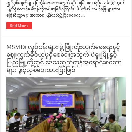
ရည်မှန်းချက်များ ပြည့်မီစေရေးအတွက် မျိုး၊ မြေ၊ ရေ၊ နည်း လမ်း(၄)သွယ်
ပြည့်စုံကောင်းမွန်ရန် လိုအပ်မှာဖြစ်ကြောင်း၊ မိမိတို့၏ လယ်မြေများအား
မြေဆီလွှာများအာဟာရ ပြန်လည်ဖွံ့ဖြိုးစေရေး …
Read More »
MSMEs လုပ်ငန်းများ ဖွံ့ဖြိုးတိုးတက်စေရေးနှင့်
ဈေးကွက်ခိုင်မာမှုရှိစေရေးအတွက် ပဲခူးမြို့နှင့်
ပြည်မြို့တို့တွင် ဒေသထွက်ကုန်အရောင်းစင်တာ
များ ဖွင့်လှစ်ပေးထားပြီးဖြစ်