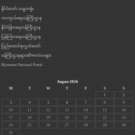
နိုင်ငံတော် သမ္မတရုံး
ကာကွယ်ရေးဝန်ကြီးဌာန
နိုင်ငံခြားရေးဝန်ကြီးဌာန
ပြန်ကြားရေးဝန်ကြီးဌာန
ပြည်ထောင်စုလွှတ်တော်
ဝန်ကြီးဌာနများ၏WebSiteများ
Myanmar National Portal
August 2026
M
T
W
T
F
S
S
1
2
3
4
5
6
7
8
9
10
11
12
13
14
15
16
17
18
19
20
21
22
23
24
25
26
27
28
29
30
31