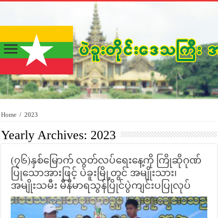
Home
/
2023
Yearly Archives:
2023
(၇၆)နှစ်မြောက် လွတ်လပ်ရေးနေ့ကို ကြိုဆိုဂုဏ်
ပြုသောအားဖြင့် ပဲခူးမြို့တွင် အမျိုးသား၊
အမျိုးသမီး မီနီမာရသွန်ပြိုင်ပွဲကျင်းပပြုလုပ်