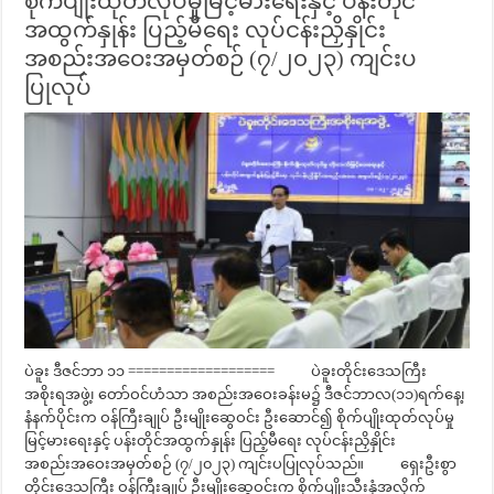
စိုက်ပျိုးထုတ်လုပ်မှုမြင့်မားရေးနှင့် ပန်းတိုင်
အထွက်နှုန်း ပြည့်မီရေး လုပ်ငန်းညှိနှိုင်း
အစည်းအဝေးအမှတ်စဉ် (၇/၂၀၂၃) ကျင်းပ
ပြုလုပ်
ပဲခူး ဒီဇင်ဘာ ၁၁ =================== ပဲခူးတိုင်းဒေသကြီး
အစိုးရအဖွဲ့၊ တော်ဝင်ဟံသာ အစည်းအဝေးခန်းမ၌ ဒီဇင်ဘာလ(၁၁)ရက်နေ့၊
နံနက်ပိုင်းက ဝန်ကြီးချုပ် ဦးမျိုးဆွေဝင်း ဦးဆောင်၍ စိုက်ပျိုးထုတ်လုပ်မှု
မြင့်မားရေးနှင့် ပန်းတိုင်အထွက်နှုန်း ပြည့်မီရေး လုပ်ငန်းညှိနှိုင်း
အစည်းအဝေးအမှတ်စဉ် (၇/၂၀၂၃) ကျင်းပပြုလုပ်သည်။ ရှေးဦးစွာ
တိုင်းဒေသကြီး ဝန်ကြီးချုပ် ဦးမျိုးဆွေဝင်းက စိုက်ပျိုးသီးနှံအလိုက်