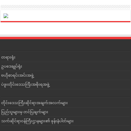
တရားရုံး
ဥပဒေချုပ်ရုံး
ဗဟိုစာရင်းအင်းအဖွဲ့
ပဲခူးတိုင်းဒေသကြီးအစိုးရအဖွဲ့
တိုင်းဒေသကြီးဆိုင်ရာအချက်အလက်များ
ပြည်သူများမှ တင်ပြချက်များ
သက်ဆိုင်ရာဝန်ကြီးဌာနများ၏ ဖုန်းနံပါတ်များ