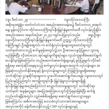
ပဲခူး ဒီဇင်ဘာ ၂၉ ================ ပဲခူးတိုင်းဒေသကြီး
အစိုးရအဖွဲ့ရုံး၊ တော်ဝင်ဟံသာ အစည်းအဝေးခန်းမ၌ ဒီဇင်ဘာလ(၂၈)ရက်
နေ့၊ မွန်းလွဲပိုင်းက တိုင်းဒေသကြီးရင်းနှီးမြှုပ်နှံမှုကော်မတီ လုပ်ငန်းညှိနှိုင်း
အစည်းအဝေး အမှတ်စဉ်(၈/၂၀၂၃) ကျင်းပပြုလုပ်သည်။ ရှေးဦးစွာ
ပဲခူးတိုင်းဒေသကြီးရင်းနှီးမြှုပ်နှံမှုကော်မတီ ဥက္ကဋ္ဌ၊ တိုင်းဒေသကြီး
ဝန်ကြီးချုပ် ဦးမျိုးဆွေဝင်း က စက်ရုံလုပ်ငန်းများထူထောင်ရာတွင်
သတ်မှတ်ထားသည့် စက်မှုဇုန်အတွင်း၌သာ ဦးစားပေးခွင့်ပြုပေး သွားရ
မည်ဖြစ်ပြီး လိုအပ်သော အုပ်ချုပ်မှုကိစ္စရပ်များ လွယ်ကူစွာစီမံဆောင်ရွက်
ပေးနိုင်မှာဖြစ်ကြောင်း၊ တည်ဆောက်ဆဲစက်ရုံများနှင့် ခွင့်ပြုချက်/လိုင်စင်
ရရှိရေး စောင့်ဆိုင်းနေရသည့် စက်မှုလုပ်ငန်းများအတွက် လုပ်ငန်းများ အ
မြန်ဆုံးလည်ပတ်နိုင်ရေးနှင့် ရုံးလုပ်ငန်းများတွင် ကြန့်ကြာမှုမရှိစေရေး
သက်ဆိုင်ရာ ဌာနဆိုင်ရာများက ပူးပေါင်းဆောင်ရွက်ပေးရန်၊ ပဲခူးဒေသတွင်
ပြည်ပနှင့်ပြည်တွင်း အကျိုးတူရင်းနှီး မြှုပ်နှံမှုလုပ်ငန်းများရှိ၍
ရင်းနှီးမြှုပ်နှံမှုအမည်ပြောင်းလဲ လျှောက်ထားမှုများတွင် သက်ဆိုင်ရာ
သတ်မှတ် အခွန်ငွေများ အပြေအကြေပေးသွင်းကြရမှာဖြစ်ပြီး စက်ရုံ
လည်ပတ်ချိန်အတွင်း လျှပ်စစ်မီးရရှိရေး ဆောင်ရွက်ပေးသွားရမှာ
ဖြစ်ကြောင်း၊ အဓိကအားဖြင့် ဒေသခံလုပ်သားအင်အားများများ
အလုပ်အကိုင် ဖန်တီးပေးနိုင်သည့် CMP လုပ်ငန်းများနှင့် …