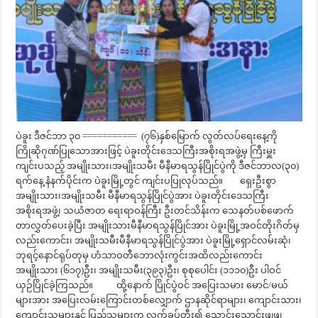
ပဲခူး ဒီဇင်ဘာ ၃၀ =========== (၇၆)နှစ်မြောက် လွတ်လပ်ရေးနေ့ကို
ကြိုဆိုဂုဏ်ပြုသောအားဖြင့် ပဲခူးတိုင်းဒေသကြီးအစိုးရအဖွဲ့မှ ကြီးမှူး
ကျင်းပသည့် အမျိုးသား၊အမျိုးသမီး မီနီမာရသွန်ပြိုင်ပွဲကို ဒီဇင်ဘာလ(၃၀)
ရက်နေ့ နံနက်ပိုင်းက ပဲခူးမြို့တွင် ကျင်းပပြုလုပ်သည်။ ရှေးဦးစွာ
အမျိုးသား၊အမျိုးသမီး မီနီမာရသွန်ပြိုင်ပွဲအား ပဲခူးတိုင်းဒေသကြီး
အစိုးရအဖွဲ့၊ သယံဇာတ ရေးရာဝန်ကြီး ဦးတင်သိန်းက သေနတ်ပစ်ဖောက်
တာလွှတ်ပေးခဲ့ပြီး အမျိုးသားမီနီမာရသွန်ပြိုင်အား ပဲခူးမြို့အဝင်တိုးဂိတ်မှ
လည်းကောင်း၊ အမျိုးသမီးမီနီမာရသွန်ပြိုင်ပွဲအား ပဲခူးမြို့ရှောင်လမ်းဆုံ၊
ဘုရင့်နောင်ရုပ်တုမှ ဟံသာဝတီဘောလုံးကွင်းအထိလည်းကောင်း
အမျိုးသား (၆၁၇)ဦး၊ အမျိုးသမီး(၃၉၃)ဦး၊ စုစုပေါင်း (၁၁၁၀)ဦး ပါဝင်
ယှဉ်ပြိုင်ခဲ့ကြသည်။ ထို့နောက် ပြိုင်ပွဲဝင် အပြေးသမား မောင်/မယ်
များအား အပြေးလမ်းကြောင်းတစ်လျှောက် ဌာနဆိုင်ရာများ၊ ကျောင်းသား၊
ကျောင်းသူများနှင့် ပြည်သူများက လက်ခုပ်တီး၍ သောင်းသောင်းဖျဖျ