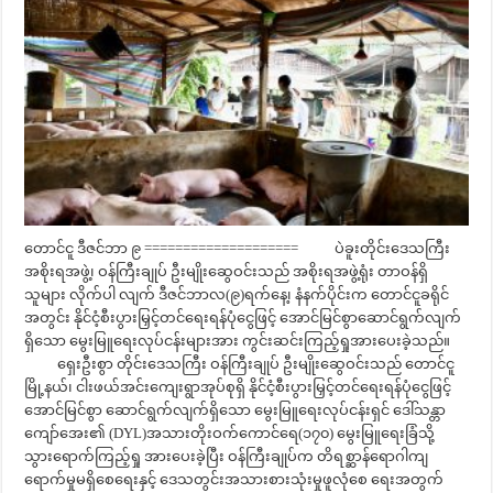
တောင်ငူ ဒီဇင်ဘာ ၉ ==================== ပဲခူးတိုင်းဒေသကြီး
အစိုးရအဖွဲ့၊ ဝန်ကြီးချုပ် ဦးမျိုးဆွေဝင်းသည် အစိုးရအဖွဲ့ရုံး တာဝန်ရှိ
သူများ လိုက်ပါ လျက် ဒီဇင်ဘာလ(၉)ရက်နေ့၊ နံနက်ပိုင်းက တောင်ငူခရိုင်
အတွင်း နိုင်ငံ့စီးပွားမြှင့်တင်ရေးရန်ပုံငွေဖြင့် အောင်မြင်စွာဆောင်ရွက်လျက်
ရှိသော မွေးမြူရေးလုပ်ငန်းများအား ကွင်းဆင်းကြည့်ရှုအားပေးခဲ့သည်။
ရှေးဦးစွာ တိုင်းဒေသကြီး ဝန်ကြီးချုပ် ဦးမျိုးဆွေဝင်းသည် တောင်ငူ
မြို့နယ်၊ ငါးဖယ်အင်းကျေးရွာအုပ်စုရှိ နိုင်ငံ့စီးပွားမြှင့်တင်ရေးရန်ပုံငွေဖြင့်
အောင်မြင်စွာ ဆောင်ရွက်လျက်ရှိသော မွေးမြူရေးလုပ်ငန်းရှင် ဒေါ်သန္တာ
ကျော်အေး၏ (DYL)အသားတိုးဝက်ကောင်ရေ(၁၇၀) မွေးမြူရေးခြံသို့
သွားရောက်ကြည့်ရှု အားပေးခဲ့ပြီး ဝန်ကြီးချုပ်က တိရစ္ဆာန်ရောဂါကျ
ရောက်မှုမရှိစေရေးနှင့် ဒေသတွင်းအသားစားသုံးမှုဖူလုံစေ ရေးအတွက်