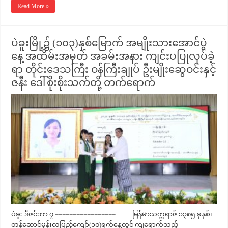
Read More »
ပဲခူးမြို့၌ (၁၀၃)နှစ်မြောက် အမျိုးသားအောင်ပွဲ
နေ့ အထိမ်းအမှတ် အခမ်းအနား ကျင်းပပြုလုပ်ခဲ့
ရာ တိုင်းဒေသကြီး ဝန်ကြီးချုပ် ဦးမျိုးဆွေဝင်းနှင့်
ဇနီး ဒေါ်စိုးစိုးသက်တို့ တက်ရောက်
ပဲခူး ဒီဇင်ဘာ ၇ ================= မြန်မာသက္ကရာဇ် ၁၃၈၅ ခုနှစ်၊
တန်ဆောင်မုန်းလပြည့်ကျော်(၁၀)ရက်နေ့တွင် ကျရောက်သည့်