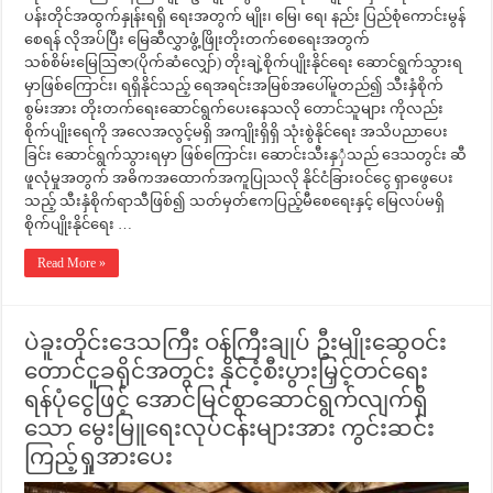
ပန်းတိုင်အထွက်နှုန်းရရှိ ရေးအတွက် မျိုး၊ မြေ၊ ရေ၊ နည်း ပြည်စုံကောင်းမွန်
စေရန် လိုအပ်ပြီး မြေဆီလွှာဖွံ့ဖြိုးတိုးတက်စေရေးအတွက်
သစ်စိမ်းမြေဩဇာ(ပိုက်ဆံလျှော်) တိုးချဲ့စိုက်ပျိုးနိုင်ရေး ဆောင်ရွက်သွားရ
မှာဖြစ်ကြောင်း၊ ရရှိနိုင်သည့် ရေအရင်းအမြစ်အပေါ်မူတည်၍ သီးနှံစိုက်
စွမ်းအား တိုးတက်ရေးဆောင်ရွက်ပေးနေသလို တောင်သူများ ကိုလည်း
စိုက်ပျိုးရေကို အလေအလွင့်မရှိ အကျိုးရှိရှိ သုံးစွဲနိုင်ရေး အသိပညာပေး
ခြင်း ဆောင်ရွက်သွားရမှာ ဖြစ်ကြောင်း၊ ဆောင်းသီးနှှံသည် ဒေသတွင်း ဆီ
ဖူလုံမှုအတွက် အဓိကအထောက်အကူပြုသလို နိုင်ငံခြားဝင်ငွေ ရှာဖွေပေး
သည့် သီးနှံစိုက်ရာသီဖြစ်၍ သတ်မှတ်ဧကပြည့်မီစေရေးနှင့် မြေလပ်မရှိ
စိုက်ပျိုးနိုင်ရေး …
Read More »
ပဲခူးတိုင်းဒေသကြီး ဝန်ကြီးချုပ် ဦးမျိုးဆွေဝင်း
တောင်ငူခရိုင်အတွင်း နိုင်ငံ့စီးပွားမြှင့်တင်ရေး
ရန်ပုံငွေဖြင့် အောင်မြင်စွာဆောင်ရွက်လျက်ရှိ
သော မွေးမြူရေးလုပ်ငန်းများအား ကွင်းဆင်း
ကြည့်ရှုအားပေး