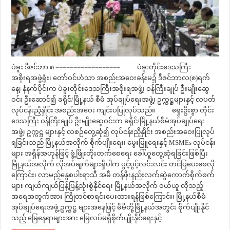
ပဲခူး ဒီဇင်ဘာ ၈ ================== ပဲခူးတိုင်းဒေသကြီး
အစိုးရအဖွဲ့ရုံး၊ တော်ဝင်ဟံသာ အစည်းအဝေးခန်းမ၌ ဒီဇင်ဘာလ(၈)ရက်
နေ့၊ နံနက်ပိုင်းက ပဲခူးတိုင်းဒေသကြီးအစိုးရအဖွဲ့၊ ဝန်ကြီးချုပ် ဦးမျိုးဆွေ
ဝင်း ဦးဆောင်၍ ခရိုင်/မြို့နယ် စီမံ အုပ်ချုပ်ရေးအဖွဲ့၊ ဥက္ကဋ္ဌများနှင့် လပတ်
လုပ်ငန်းညှိနှိုင်း အစည်းအဝေး ကျင်းပပြုလုပ်သည်။ ရှေးဦးစွာ တိုင်း
ဒေသကြီး ဝန်ကြီးချုပ် ဦးမျိုးဆွေဝင်းက ခရိုင်/မြို့နယ်စီမံအုပ်ချုပ်ရေး
အဖွဲ့၊ ဥက္ကဋ္ဌ များနှင့် လစဉ်တွေ့ဆုံ၍ လုပ်ငန်းညှိနှိုင်း အစည်းအဝေးပြုလုပ်
ရခြင်းသည် မြို့နယ်အလိုက် စိုက်ပျိုးရေး၊ မွေးမြူရေးနှင့် MSMEs လုပ်ငန်း
များ အရှိန်အဟုန်ဖြင့် ဖွံ့ဖြိုးတိုးတက်စေရေး ခေါ်ယူတွေ့ဆုံရခြင်းဖြစ်ပြီး
မြို့နယ်အလိုက် လိုအပ်ချက်များရှိပါက ပွင့်ပွင့်လင်းလင်း တင်ပြပေးစေလို
ကြောင်း၊ လာမည့်နွေစပါးရာသီ အမီ တန်ဖိုးနည်းလက်ဆွဲကောက်စိုက်စက်
များ ကျယ်ကျယ်ပြန့်ပြန့်သုံးစွဲနိုင်ရေး မြို့နယ်အလိုက် ဝယ်ယူ လိုသည့်
အရေအတွက်အား ကြိုတင်စာရင်းပေးထားရန်ဖြစ်ကြောင်း၊ မြို့နယ်စီမံ
အုပ်ချုပ်ရေးအဖွဲ့ ဥက္ကဋ္ဌ များအနေဖြင့် မိမိတို့မြို့နယ်အတွင်း စိုက်ပျိုးနိုင်
သည့် မြေနေရာများအား မြေလပ်မရှိစိုက်ပျိုးနိုင်ရေးနှင့် …