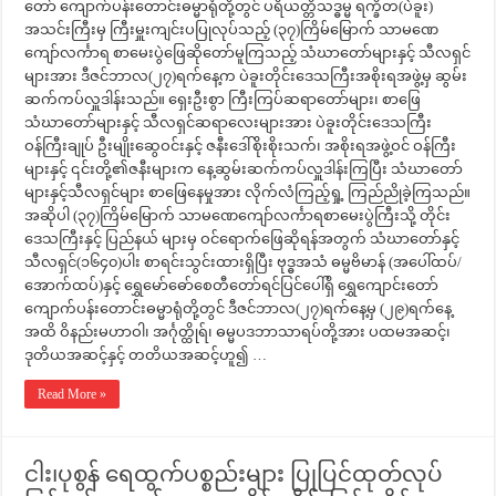
တော် ကျောက်ပန်းတောင်းဓမ္မာရုံတို့တွင် ပရိယတ္တိသဒ္ဓမ္မ ရက္ခိတ(ပဲခူး)
အသင်းကြီးမှ ကြီးမှူးကျင်းပပြုလုပ်သည့် (၃၇)ကြိမ်မြောက် သာမဏေ
ကျော်လင်္ကာရ စာမေးပွဲဖြေဆိုတော်မူကြသည့် သံဃာတော်များနှင့် သီလရှင်
များအား ဒီဇင်ဘာလ(၂၇)ရက်နေ့က ပဲခူးတိုင်းဒေသကြီးအစိုးရအဖွဲ့မှ ဆွမ်း
ဆက်ကပ်လှူဒါန်းသည်။ ရှေးဦးစွာ ကြီးကြပ်ဆရာတော်များ၊ စာဖြေ
သံဃာတော်များနှင့် သီလရှင်ဆရာလေးများအား ပဲခူးတိုင်းဒေသကြီး
ဝန်ကြီးချုပ် ဦးမျိုးဆွေဝင်းနှင့် ဇနီးဒေါ်စိုးစိုးသက်၊ အစိုးရအဖွဲ့ဝင် ဝန်ကြီး
များနှင့် ၎င်းတို့၏ဇနီးများက နေ့ဆွမ်းဆက်ကပ်လှူဒါန်းကြပြီး သံဃာတော်
များနှင့်သီလရှင်များ စာဖြေနေမှုအား လိုက်လံကြည့်ရှု့ ကြည်ညိုခဲ့ကြသည်။
အဆိုပါ (၃၇)ကြိမ်မြောက် သာမဏေကျော်လင်္ကာရစာမေးပွဲကြီးသို့ တိုင်း
ဒေသကြီးနှင့် ပြည်နယ် များမှ ဝင်ရောက်ဖြေဆိုရန်အတွက် သံဃာတော်နှင့်
သီလရှင်(၁၆၄၀)ပါး စာရင်းသွင်းထားရှိပြီး ဗုဒ္ဓအသံ ဓမ္မဗိမာန် (အပေါ်ထပ်/
အောက်ထပ်)နှင့် ရွှေမော်ဓော်စေတီတော်ရင်ပြင်ပေါ်ရှိ ရွှေကျောင်းတော်
ကျောက်ပန်းတောင်းဓမ္မာရုံတို့တွင် ဒီဇင်ဘာလ(၂၇)ရက်နေ့မှ (၂၉)ရက်နေ့
အထိ ဝိနည်းမဟာဝါ၊ အင်္ဂုတ္ထိုရ်၊ ဓမ္မပဒဘာသာရပ်တို့အား ပထမအဆင့်၊
ဒုတိယအဆင့်နှင့် တတိယအဆင့်ဟူ၍ …
Read More »
ငါး၊ပုစွန် ရေထွက်ပစ္စည်းများ ပြုပြင်ထုတ်လုပ်