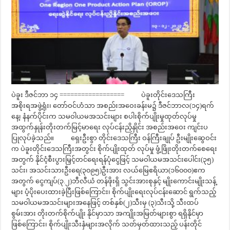
ပဲခူး ဒီဇင်ဘာ ၁၄ ================== ပဲခူးတိုင်းဒေသကြီး
အစိုးရအဖွဲ့ရုံး၊ တော်ဝင်ဟံသာ အစည်းအဝေးခန်းမ၌ ဒီဇင်ဘာလ(၁၄)ရက်
နေ့၊ နံနက်ပိုင်းက သမဝါယမအသင်းများ စပါးစိုက်ပျိုးမှုထုတ်လုပ်မှု
အထွက်နှုန်းတိုးတက်မြင့်မာရေး လုပ်ငန်းညှိနှိုင်း အစည်းအဝေး ကျင်းပ
ပြုလုပ်ခဲ့သည်။ ရှေးဦးစွာ တိုင်းဒေသကြီး ဝန်ကြီးချုပ် ဦးမျိုးဆွေဝင်း
က ပဲခူးတိုင်းဒေသကြီးအတွင်း စိုက်ပျိုးထုတ် လုပ်မှု ဖွံ့ဖြိုးတိုးတက်စေရေး
အတွက် နိုင်ငံ့စီးပွားမြှင့်တင်ရေးရန်ပုံငွေဖြင့် သမဝါယမအသင်းပေါင်း(၃၅)
သင်း၊ အသင်းသားဦးရေ(၃၀၉၅)ဦးအား လယ်မြေဧရိယာ(၁၆၀၀၀)ဧက
အတွက် ငွေကျပ်(၃.၂)ဘီလီယံ တန်ဖိုးရှိ သွင်းအားစုနှင့် မျိုးကောင်းမျိုးသန့်
များ ပံ့ပိုးပေးထားခဲ့ပြီးဖြစ်ကြောင်း၊ စိုက်ပျိုးရေးလုပ်ငန်းဆောင် ရွက်သည့်
သမဝါယမအသင်းများအနေဖြင့် တစ်နှစ်(၂)သီးမှ (၃)သီးသို့ သီးထပ်
စွမ်းအား တိုးတက်စိုက်ပျိုး နိုင်မှာသာ အကျိုးအမြတ်များစွာ ရရှိနိုင်မှာ
ဖြစ်ကြောင်း၊ စိုက်ပျိုးသီးနှံများအလိုက် သတ်မှတ်ထားသည့် ပန်းတိုင်