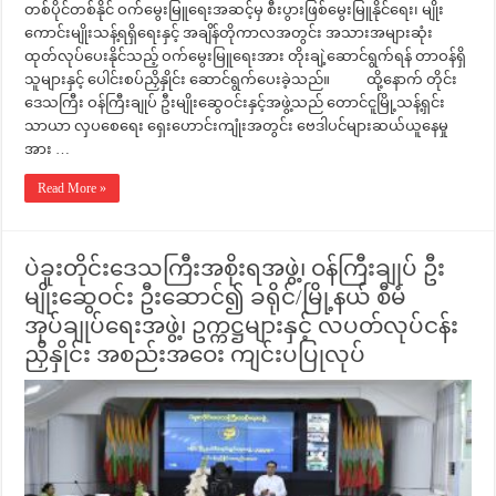
တစ်ပိုင်တစ်နိုင် ဝက်မွေးမြူရေးအဆင့်မှ စီးပွားဖြစ်မွေးမြူနိုင်ရေး၊ မျိုး
ကောင်းမျိုးသန့်ရရှိရေးနှင့် အချိန်တိုကာလအတွင်း အသားအများဆုံး
ထုတ်လုပ်ပေးနိုင်သည့် ဝက်မွေးမြူရေးအား တိုးချဲ့ဆောင်ရွက်ရန် တာဝန်ရှိ
သူများနှင့် ပေါင်းစပ်ညှိနှိုင်း ဆောင်ရွက်ပေးခဲ့သည်။ ထို့နောက် တိုင်း
ဒေသကြီး ဝန်ကြီးချုပ် ဦးမျိုးဆွေဝင်းနှင့်အဖွဲ့သည် တောင်ငူမြို့သန့်ရှင်း
သာယာ လှပစေရေး ရှေးဟောင်းကျုံးအတွင်း ဗေဒါပင်များဆယ်ယူနေမှု
အား …
Read More »
ပဲခူးတိုင်းဒေသကြီးအစိုးရအဖွဲ့၊ ဝန်ကြီးချုပ် ဦး
မျိုးဆွေဝင်း ဦးဆောင်၍ ခရိုင်/မြို့နယ် စီမံ
အုပ်ချုပ်ရေးအဖွဲ့၊ ဥက္ကဋ္ဌများနှင့် လပတ်လုပ်ငန်း
ညှိနှိုင်း အစည်းအဝေး ကျင်းပပြုလုပ်