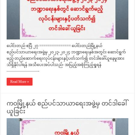
ပေါင်းတည် ဧပြီ ၂၇ =============== ပေါင်းတည်မြို့နယ်
စည်ပင်သာယာရေးအဖွဲ့မှ ၂၀၂၃-၂၀၂၄ ဘဏ္ဍာရေးနှစ်အတွင်း ဆောင်ရွက်
မည့် တည်ဆောက်ရေးလုပ်ငန်းများနှင့်ပတ်သက်၍ တင်ဒါခေါ်ယူနေမှုအား
သိရှိနိုင်ပါရန် အသိပေးအပ်ပါသည်- အပြည့်အစုံကြည့်ရှုရန်
————————-
Read More »
ကဝမြို့နယ် စည်ပင်သာယာရေးအဖွဲ့မှ တင်ဒါခေါ်
ယူခြင်း