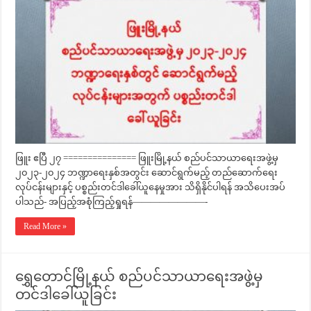
ဖြူး ဧပြီ ၂၇ =============== ဖြူးမြို့နယ် စည်ပင်သာယာရေးအဖွဲ့မှ
၂၀၂၃-၂၀၂၄ ဘဏ္ဍာရေးနှစ်အတွင်း ဆောင်ရွက်မည့် တည်ဆောက်ရေး
လုပ်ငန်းများနှင့် ပစ္စည်းတင်ဒါခေါ်ယူနေမှုအား သိရှိနိုင်ပါရန် အသိပေးအပ်
ပါသည်- အပြည့်အစုံကြည့်ရှုရန်————————-
Read More »
ရွှေတောင်မြို့နယ် စည်ပင်သာယာရေးအဖွဲ့မှ
တင်ဒါခေါ်ယူခြင်း