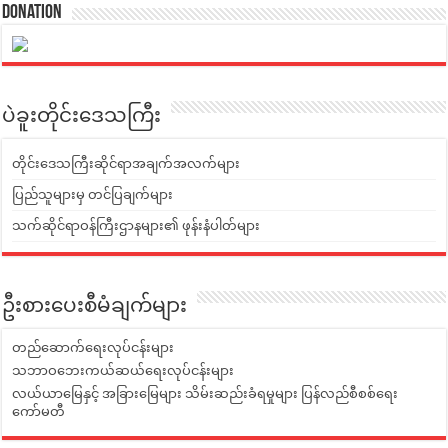
Donation
ပဲခူးတိုင်းဒေသကြီး
တိုင်းဒေသကြီးဆိုင်ရာအချက်အလက်များ
ပြည်သူများမှ တင်ပြချက်များ
သက်ဆိုင်ရာဝန်ကြီးဌာနများ၏ ဖုန်းနံပါတ်များ
ဦးစားပေးစီမံချက်များ
တည်ဆောက်ရေးလုပ်ငန်းများ
သဘာဝဘေးကယ်ဆယ်ရေးလုပ်ငန်းများ
လယ်ယာမြေနှင့် အခြားမြေများ သိမ်းဆည်းခံရမှုများ ပြန်လည်စီစစ်ရေး
ကော်မတီ