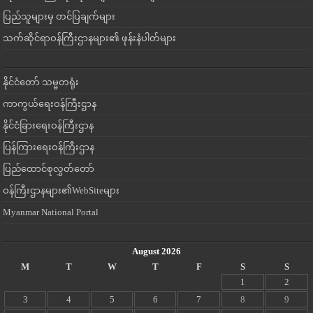
ပြည်သူများမှ တင်ပြချက်များ
သက်ဆိုင်ရာဝန်ကြီးဌာနများ၏ ဖုန်းနံပါတ်များ
နိုင်ငံတော် သမ္မတရုံး
ကာကွယ်ရေးဝန်ကြီးဌာန
နိုင်ငံခြားရေးဝန်ကြီးဌာန
ပြန်ကြားရေးဝန်ကြီးဌာန
ပြည်ထောင်စုလွှတ်တော်
ဝန်ကြီးဌာနများ၏WebSiteများ
Myanmar National Portal
August 2026
M
T
W
T
F
S
S
1
2
3
4
5
6
7
8
9