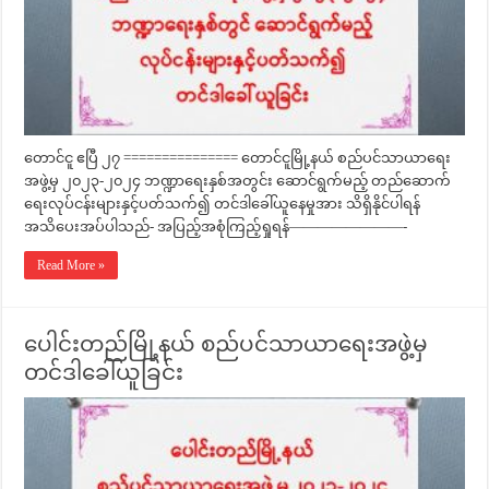
တောင်ငူ ဧပြီ ၂၇ =============== တောင်ငူမြို့နယ် စည်ပင်သာယာရေး
အဖွဲ့မှ ၂၀၂၃-၂၀၂၄ ဘဏ္ဍာရေးနှစ်အတွင်း ဆောင်ရွက်မည့် တည်ဆောက်
ရေးလုပ်ငန်းများနှင့်ပတ်သက်၍ တင်ဒါခေါ်ယူနေမှုအား သိရှိနိုင်ပါရန်
အသိပေးအပ်ပါသည်- အပြည့်အစုံကြည့်ရှုရန်————————-
Read More »
ပေါင်းတည်မြို့နယ် စည်ပင်သာယာရေးအဖွဲ့မှ
တင်ဒါခေါ်ယူခြင်း