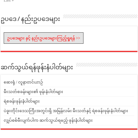
Last »
ဥပဒေ / နည်းဥပဒေများ
ဥပဒေများ နှင့် နည်းဥပဒေများကြည့်ရှုရန် >>
ဆက်သွယ်ရန်ဖုန်းနံပါတ်များ
ဆေးရုံ / လူနာတင်ယာဉ်
မီးသတ်စခန်းများ၏ ဖုန်းနံပါတ်များ
ရဲစခန်းဖုန်းနံပါတ်များ
ပဲခူးတိုင်းဒေသကြီးအတွင်းရှိ အမြန်လမ်း မီးသတ်နှင့် ရဲစခန်းဖုန်းနံပါတ်များ
လျှပ်စစ်မီးပျက်ပါက ဆက်သွယ်ရမည့် ဖုန်းနံပါတ်များ