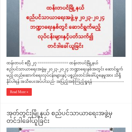
ထန်းတပင် ဧပြီ ၂၇ =============== ထန်းတပင်မြို့နယ်
စည်ပင်သာယာရေးအဖွဲ့မှ ၂၀၂၃-၂၀၂၄ ဘဏ္ဍာရေးနှစ်အတွင်း ဆောင်ရွက်
မည့် တည်ဆောက်ရေးလုပ်ငန်းများနှင့် ပစ္စည်းတင်ဒါခေါ်ယူနေမှုအား သိရှိ
နိုင်ပါရန် အသိပေးအပ်ပါသည်- အပြည့်အစုံကြည့်ရှုရန်————————-
Read More »
အုတ်တွင်းမြို့နယ် စည်ပင်သာယာရေးအဖွဲ့မှ
တင်ဒါခေါ်ယူခြင်း