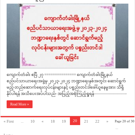
ကျောက်တံခါး ဧပြီ ၂၇ =============== ကျောက်တံခါးမြို့နယ်
စည်ပင်သာယာရေးအဖွဲ့မှ ၂၀၂၃-၂၀၂၄ ဘဏ္ဍာရေးနှစ်အတွင်း ဆောင်ရွက်
မည့် တည်ဆောက်ရေးလုပ်ငန်းများနှင့် ပစ္စည်းတင်ဒါခေါ်ယူနေမှုအား သိရှိ
နိုင်ပါရန် အသိပေးအပ်ပါသည်- အပြည့်အစုံကြည့်ရှုရန်————————-
Read More »
20
« First
...
10
«
18
19
21
22
»
Page 20 of 30
...