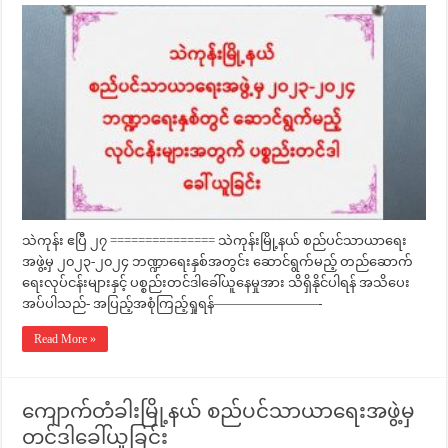
သဲကုန်း ဧပြီ ၂၇ =============== သဲကုန်းမြို့နယ် စည်ပင်သာယာရေး
အဖွဲ့မှ ၂၀၂၃-၂၀၂၄ ဘဏ္ဍာရေးနှစ်အတွင်း ဆောင်ရွက်မည့် တည်ဆောက်
ရေးလုပ်ငန်းများနှင့် ပစ္စည်းတင်ဒါခေါ်ယူနေမှုအား သိရှိနိုင်ပါရန် အသိပေး
အပ်ပါသည်- အပြည့်အစုံကြည့်ရှုရန်————————-
Read More »
ကျောက်တံခါးမြို့နယ် စည်ပင်သာယာရေးအဖွဲ့မှ
တင်ဒါခေါ်ယူခြင်း