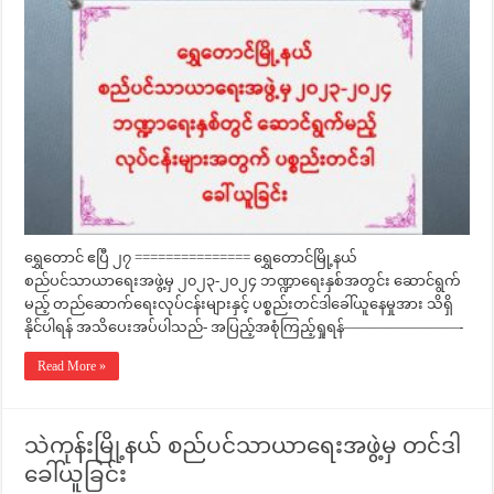
ရွှေတောင် ဧပြီ ၂၇ =============== ရွှေတောင်မြို့နယ်
စည်ပင်သာယာရေးအဖွဲ့မှ ၂၀၂၃-၂၀၂၄ ဘဏ္ဍာရေးနှစ်အတွင်း ဆောင်ရွက်
မည့် တည်ဆောက်ရေးလုပ်ငန်းများနှင့် ပစ္စည်းတင်ဒါခေါ်ယူနေမှုအား သိရှိ
နိုင်ပါရန် အသိပေးအပ်ပါသည်- အပြည့်အစုံကြည့်ရှုရန်————————-
Read More »
သဲကုန်းမြို့နယ် စည်ပင်သာယာရေးအဖွဲ့မှ တင်ဒါ
ခေါ်ယူခြင်း