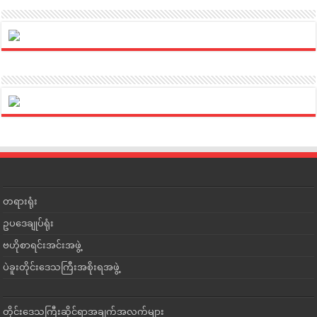
တရားရုံး
ဥပဒေချုပ်ရုံး
ဗဟိုစာရင်းအင်းအဖွဲ့
ပဲခူးတိုင်းဒေသကြီးအစိုးရအဖွဲ့
တိုင်းဒေသကြီးဆိုင်ရာအချက်အလက်များ