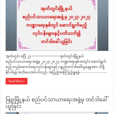
အုတ်တွင်း ဧပြီ ၂၇ =============== အုတ်တွင်းမြို့နယ်
စည်ပင်သာယာရေးအဖွဲ့မှ ၂၀၂၃-၂၀၂၄ ဘဏ္ဍာရေးနှစ်အတွင်း ဆောင်ရွက်
မည့် တည်ဆောက်ရေးလုပ်ငန်းများနှင့် ပစ္စည်းတင်ဒါခေါ်ယူနေမှုအား သိရှိ
နိုင်ပါရန် အသိပေးအပ်ပါသည်- အပြည့်အစုံကြည့်ရှုရန်————————-
Read More »
ဖြူးမြို့နယ် စည်ပင်သာယာရေးအဖွဲ့မှ တင်ဒါခေါ်
ယူခြင်း