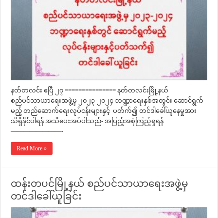
နတ်တလင်း ဧပြီ ၂၇ =============== နတ်တလင်းမြို့နယ်
စည်ပင်သာယာရေးအဖွဲ့မှ ၂၀၂၃-၂၀၂၄ ဘဏ္ဍာရေးနှစ်အတွင်း ဆောင်ရွက်
မည့် တည်ဆောက်ရေးလုပ်ငန်းများနှင့် ပတ်က်၍ တင်ဒါခေါ်ယူနေမှုအား
သိရှိနိုင်ပါရန် အသိပေးအပ်ပါသည်- အပြည့်အစုံကြည့်ရှုရန်
————————-
Read More »
ထန်းတပင်မြို့နယ် စည်ပင်သာယာရေးအဖွဲ့မှ
တင်ဒါခေါ်ယူခြင်း