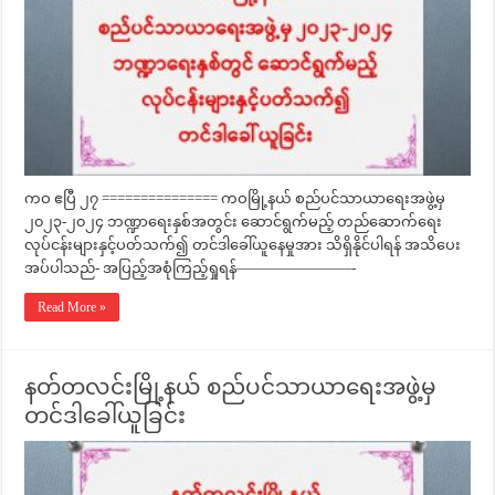
ကဝ ဧပြီ ၂၇ =============== ကဝမြို့နယ် စည်ပင်သာယာရေးအဖွဲ့မှ
၂၀၂၃-၂၀၂၄ ဘဏ္ဍာရေးနှစ်အတွင်း ဆောင်ရွက်မည့် တည်ဆောက်ရေး
လုပ်ငန်းများနှင့်ပတ်သက်၍ တင်ဒါခေါ်ယူနေမှုအား သိရှိနိုင်ပါရန် အသိပေး
အပ်ပါသည်- အပြည့်အစုံကြည့်ရှုရန်————————-
Read More »
နတ်တလင်းမြို့နယ် စည်ပင်သာယာရေးအဖွဲ့မှ
တင်ဒါခေါ်ယူခြင်း