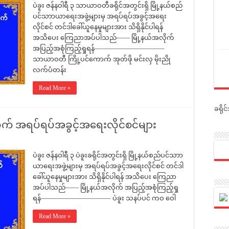
ပဲခူး ဇန်နဝါရီ ၃ သာယာဝတီခရိုင်အတွင်းရှိ မြို့နယ်စည်
ပင်သာာယာရေးအဖွဲ့များမှ အရပ်ရပ်အခွင့်အရေး
လိုင်စင် တင်ဒါခေါ်ယူနေမှုများအား သိရှိနိုင်ပါရန်
အသိပေး ကြေညာအပ်ပါသည်—— မြို့နယ်အလိုက်
အပြည့်အစုံကြည့်ရှုရန်——————————–
သာယာဝတီ ကြို့ပင်ကောက် အုတ်ဖို မင်းလှ မိုးညို
လက်ပံတန်း
Read More »
ခရို
အလိုက် အရပ်ရပ်အခွင့်အရေးလိုင်စင်များ
ပဲခူး ဇန်နဝါရီ ၃ ပဲခူးခရိုင်အတွင်းရှိ မြို့နယ်စည်ပင်သာာ
ယာရေးအဖွဲ့များမှ အရပ်ရပ်အခွင့်အရေးလိုင်စင် တင်ဒါ
ခေါ်ယူနေမှုများအား သိရှိနိုင်ပါရန် အသိပေး ကြေညာ
အပ်ပါသည်—— မြို့နယ်အလိုက် အပြည့်အစုံကြည့်ရှု
ရန်——————————– ပဲခူး သနပ်ပင် ကဝ ဝေါ
Read More »