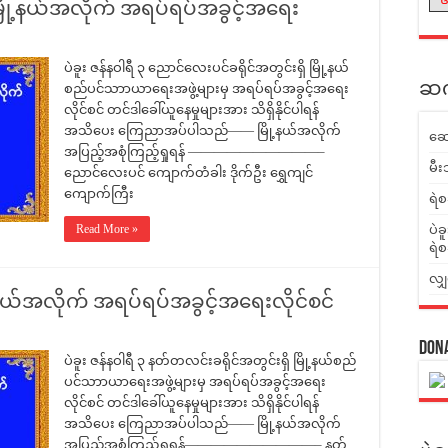
မြို့နယ်အလိုက် အရပ်ရပ်အခွင့်အရေး
ပဲခူး ဇန်နဝါရီ ၃ ညောင်လေးပင်ခရိုင်အတွင်းရှိ မြို့နယ်
ဆက်
စည်ပင်သာာယာရေးအဖွဲ့များမှ အရပ်ရပ်အခွင့်အရေး
လိုင်စင် တင်ဒါခေါ်ယူနေမှုများအား သိရှိနိုင်ပါရန်
အသိပေး ကြေညာအပ်ပါသည်—— မြို့နယ်အလိုက်
ဆေ
အပြည့်အစုံကြည့်ရှုရန် ——————————–
မီး
ညောင်လေးပင် ကျောက်တံခါး ဒိုက်ဦး ရွှေကျင်
ကျောက်ကြီး
ရဲစ
Read More »
ပဲခ
ရဲစ
လျှ
့နယ်အလိုက် အရပ်ရပ်အခွင့်အရေးလိုင်စင်
Don
ပဲခူး ဇန်နဝါရီ ၃ နတ်တလင်းခရိုင်အတွင်းရှိ မြို့နယ်စည်
ပင်သာာယာရေးအဖွဲ့များမှ အရပ်ရပ်အခွင့်အရေး
လိုင်စင် တင်ဒါခေါ်ယူနေမှုများအား သိရှိနိုင်ပါရန်
အသိပေး ကြေညာအပ်ပါသည်—— မြို့နယ်အလိုက်
အပြည့်အစုံကြည့်ရှုရန်——————————– နတ်