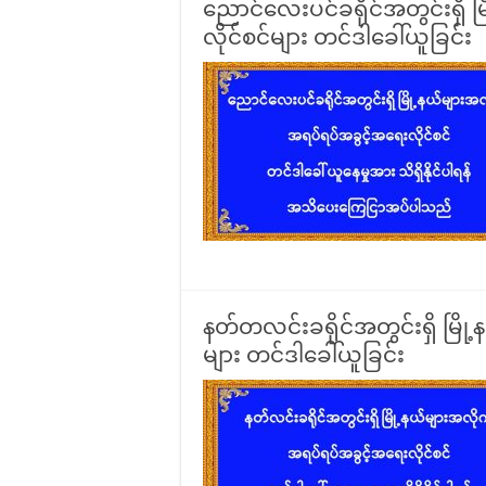
ညောင်လေးပင်ခရိုင်အတွင်းရှိ 
လိုင်စင်များ တင်ဒါခေါ်ယူခြင်း
နတ်တလင်းခရိုင်အတွင်းရှိ မြို
များ တင်ဒါခေါ်ယူခြင်း