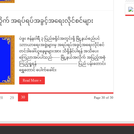
လိုက် အရပ်ရပ်အခွင့်အရေးလိုင်စင်များ
ပဲခူး ဇန်နဝါရီ ၃ ပြည်ခရိုင်အတွင်းရှိ မြို့နယ်စည်ပင်
သာာယာရေးအဖွဲ့များမှ အရပ်ရပ်အခွင့်အရေးလိုင်စင်
တင်ဒါခေါ်ယူနေမှုများအား သိရှိနိုင်ပါရန် အသိပေး
ကြေညာအပ်ပါသည်—— မြို့နယ်အလိုက် အပြည့်အစုံ
ကြည့်ရှုရန်——————————– ပြည် ပန်းတောင်း
ရွှေတောင် ပေါက်ခေါင်း
Read More »
30
28
29
Page 30 of 30