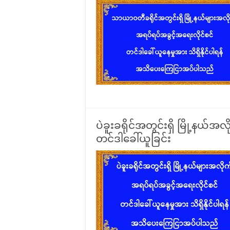
ပဲခူးခရိုင်အတွင်းရှိ မြို့နယ်
တင်ဒါခေါ်ယူခြင်း