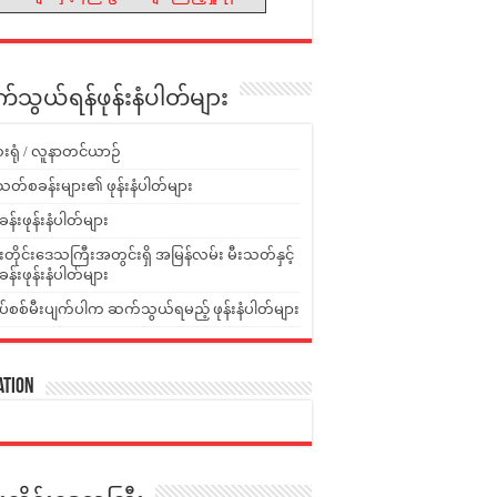
သွယ်ရန်ဖုန်းနံပါတ်များ
းရုံ / လူနာတင်ယာဉ်
သတ်စခန်းများ၏ ဖုန်းနံပါတ်များ
ခန်းဖုန်းနံပါတ်များ
ူးတိုင်းဒေသကြီးအတွင်းရှိ အမြန်လမ်း မီးသတ်နှင့်
ခန်းဖုန်းနံပါတ်များ
ပ်စစ်မီးပျက်ပါက ဆက်သွယ်ရမည့် ဖုန်းနံပါတ်များ
ation