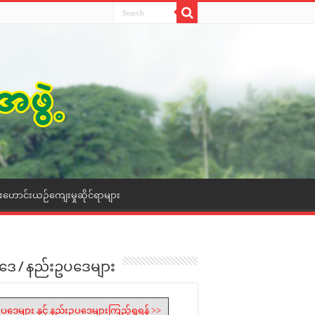
ေးဟောင်းယဉ်ကျေးမှုဆိုင်ရာများ
ဒေ / နည်းဥပဒေများ
ပဒေများ နှင့် နည်းဥပဒေများကြည့်ရှုရန် >>