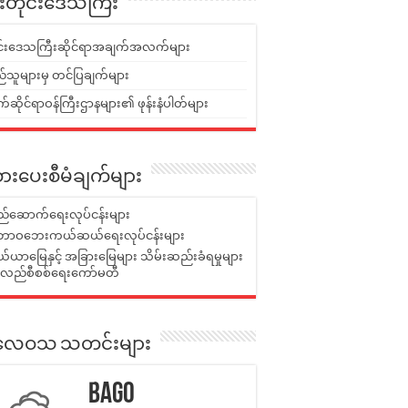
ူးတိုင်းဒေသကြီး
ုင်းဒေသကြီးဆိုင်ရာအချက်အလက်များ
်သူများမှ တင်ပြချက်များ
ဆိုင်ရာဝန်ကြီးဌာနများ၏ ဖုန်းနံပါတ်များ
ားပေးစီမံချက်များ
်ဆောက်ရေးလုပ်ငန်းများ
ာဝဘေးကယ်ဆယ်ရေးလုပ်ငန်းများ
ယာမြေနှင့် အခြားမြေများ သိမ်းဆည်းခံရမှုများ
န်လည်စီစစ်ရေးကော်မတီ
ုးလေဝသ သတင်းများ
Bago