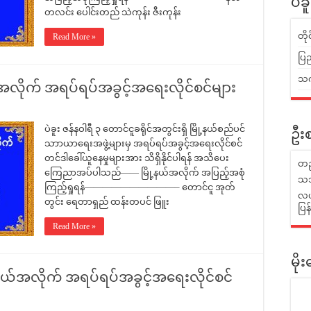
ပဲခ
တလင်း ပေါင်းတည် သဲကုန်း ဇီးကုန်း
တိ
Read More »
ပြည
သက်
ယ်အလိုက် အရပ်ရပ်အခွင့်အရေးလိုင်စင်များ
ပဲခူး ဇန်နဝါရီ ၃ တောင်ငူခရိုင်အတွင်းရှိ မြို့နယ်စည်ပင်
ဦးစ
သာာယာရေးအဖွဲ့များမှ အရပ်ရပ်အခွင့်အရေးလိုင်စင်
တင်ဒါခေါ်ယူနေမှုများအား သိရှိနိုင်ပါရန် အသိပေး
တည
ကြေညာအပ်ပါသည်—— မြို့နယ်အလိုက် အပြည့်အစုံ
သဘ
ကြည့်ရှုရန်——————————– တောင်ငူ အုတ်
လယ်
တွင်း ရေတာရှည် ထန်းတပင် ဖြူး
ပြ
Read More »
မိ
့နယ်အလိုက် အရပ်ရပ်အခွင့်အရေးလိုင်စင်