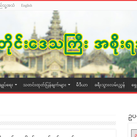
ည်သူ့အသံ
English
ချုပ်ရေး
သတင်းထုတ်ပြန်ချက်များ
မီဒီယာ
ခရီးသွားလမ်းညွှန်
ရှ
ဥပ
ဥ