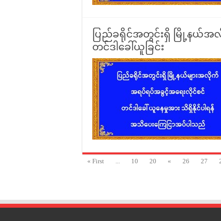
ပြည်ခရိုင်အတွင်းရှိ မြို့နယ်အ
တင်ဒါခေါ်ယူခြင်း
« First
...
10
20
«
26
27