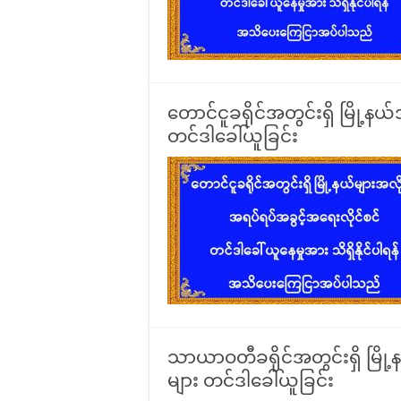
တောင်ငူခရိုင်အတွင်းရှိ မြို့န
တင်ဒါခေါ်ယူခြင်း
သာယာဝတီခရိုင်အတွင်းရှိ မြို
များ တင်ဒါခေါ်ယူခြင်း