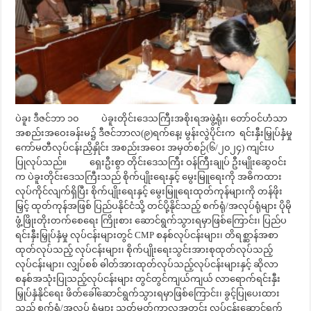
ပဲခူး ဒီဇင်ဘာ ၁၀ ပဲခူးတိုင်းဒေသကြီးအစိုးရအဖွဲ့ရုံး၊ တော်ဝင်ဟံသာ
အစည်းအဝေးခန်းမ၌ ဒီဇင်ဘာလ(၉)ရက်နေ့၊ မွန်းလွဲပိုင်းက ရင်းနှီးမြှုပ်နှံမှု
ကော်မတီလုပ်ငန်းညှိနှိုင်း အစည်းအဝေး အမှတ်စဉ်(၆/၂၀၂၄) ကျင်းပ
ပြုလုပ်သည်။ ရှေးဦးစွာ တိုင်းဒေသကြီး ဝန်ကြီးချုပ် ဦးမျိုးဆွေဝင်း
က ပဲခူးတိုင်းဒေသကြီးသည် စိုက်ပျိုးရေးနှင့် မွေးမြူရေးကို အဓိကထား
လုပ်ကိုင်လျက်ရှိပြီး စိုက်ပျိုးရေးနှင့် မွေးမြူရေးထုတ်ကုန်များကို တန်ဖိုး
မြှင့် ထုတ်ကုန်အဖြစ် ပြည်ပနိုင်ငံသို့ တင်ပို့နိုင်သည့် စက်ရုံ/အလုပ်ရုံများ ပိုမို
ဖွံ့ဖြိုးတိုးတက်စေရေး ကြိုးစား ဆောင်ရွက်သွားရမှာဖြစ်ကြောင်း၊ ပြည်ပ
ရင်းနှီးမြှုပ်နှံမှု လုပ်ငန်းများတွင် CMP စနစ်လုပ်ငန်းများ၊ တိရစ္ဆာန်အစာ
ထုတ်လုပ်သည့် လုပ်ငန်းများ၊ စိုက်ပျိုးရေးသွင်းအားစုထုတ်လုပ်သည့်
လုပ်ငန်းများ၊ လျှပ်စစ် ဓါတ်အားထုတ်လုပ်သည့်လုပ်ငန်းများနှင့် ဆိုလာ
စနစ်အသုံးပြုသည့်လုပ်ငန်းများ တွင်တွင်ကျယ်ကျယ် လာရောက်ရင်းနှီး
မြှုပ်နှံနိုင်ရေး ဖိတ်ခေါ်ဆောင်ရွက်သွားရမှာဖြစ်ကြောင်း၊ ခွင့်ပြုပေးထား
သည့် စက်ရုံ/အလုပ် ရုံများ သတ်မှတ်ကာလအတွင်း လုပ်ငန်းဆောင်ရွက်