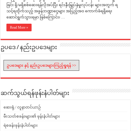
ခြင်း ရှိ/မရှိစစ်ဆေးရန်လိုအပ်ပြီး ရင်းနှီးမြှုပ်နှံမှုလုပ်ငန်း များအတွက် ရ
သင့်ရထိုက်သည့် အခွန်ဘဏ္ဍာငွေများ အပြည့်အဝ ကောက်ခံရရှိရေး
ဆောင်ရွက်သွားရမှာ ဖြစ်ကြောင်း၊ …
Read More »
ဥပဒေ / နည်းဥပဒေများ
ဥပဒေများ နှင့် နည်းဥပဒေများကြည့်ရှုရန် >>
ဆက်သွယ်ရန်ဖုန်းနံပါတ်များ
ဆေးရုံ / လူနာတင်ယာဉ်
မီးသတ်စခန်းများ၏ ဖုန်းနံပါတ်များ
ရဲစခန်းဖုန်းနံပါတ်များ