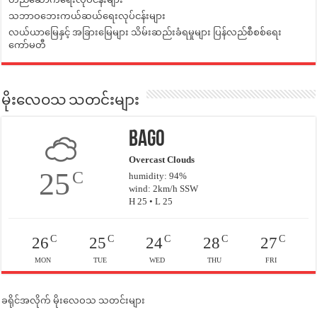
သဘာဝဘေးကယ်ဆယ်ရေးလုပ်ငန်းများ
လယ်ယာမြေနှင့် အခြားမြေများ သိမ်းဆည်းခံရမှုများ ပြန်လည်စီစစ်ရေး
ကော်မတီ
မိုးလေဝသ သတင်းများ
Bago
Overcast Clouds
25
C
humidity: 94%
wind: 2km/h SSW
H 25 • L 25
C
C
C
C
C
26
25
24
28
27
MON
TUE
WED
THU
FRI
ခရိုင်အလိုက် မိုးလေဝသ သတင်းများ