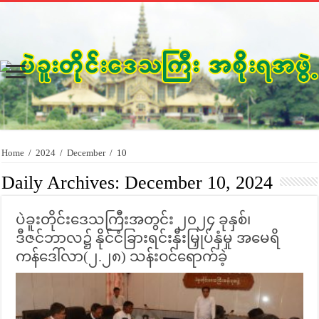
Home
/
2024
/
December
/
10
Daily Archives:
December 10, 2024
ပဲခူးတိုင်းဒေသကြီးအတွင်း ၂၀၂၄ ခုနှစ်၊
ဒီဇင်ဘာလ၌ နိုင်ငံခြားရင်းနှီးမြှုပ်နှံမှု အမေရိ
ကန်ဒေါ်လာ(၂.၂၈) သန်းဝင်ရောက်ခဲ့