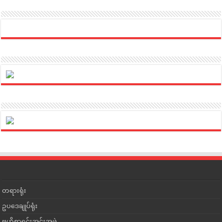
တရားရုံး
ဥပဒေချုပ်ရုံး
ဗဟိုစာရင်းအင်းအဖွဲ့