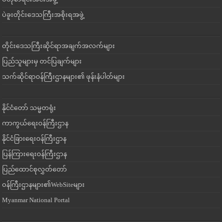
ပဲခူးတိုင်းဒေသကြီးအစိုးရအဖွဲ့
တိုင်းဒေသကြီးဆိုင်ရာအချက်အလက်များ
ပြည်သူများမှ တင်ပြချက်များ
သက်ဆိုင်ရာဝန်ကြီးဌာနများ၏ ဖုန်းနံပါတ်များ
နိုင်ငံတော် သမ္မတရုံး
ကာကွယ်ရေးဝန်ကြီးဌာန
နိုင်ငံခြားရေးဝန်ကြီးဌာန
ပြန်ကြားရေးဝန်ကြီးဌာန
ပြည်ထောင်စုလွှတ်တော်
ဝန်ကြီးဌာနများ၏WebSiteများ
Myanmar National Portal