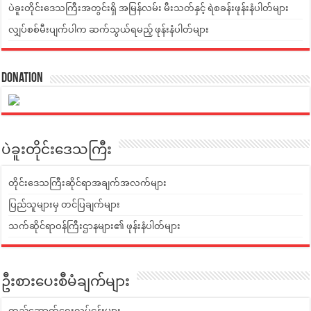
ပဲခူးတိုင်းဒေသကြီးအတွင်းရှိ အမြန်လမ်း မီးသတ်နှင့် ရဲစခန်းဖုန်းနံပါတ်များ
လျှပ်စစ်မီးပျက်ပါက ဆက်သွယ်ရမည့် ဖုန်းနံပါတ်များ
Donation
ပဲခူးတိုင်းဒေသကြီး
တိုင်းဒေသကြီးဆိုင်ရာအချက်အလက်များ
ပြည်သူများမှ တင်ပြချက်များ
သက်ဆိုင်ရာဝန်ကြီးဌာနများ၏ ဖုန်းနံပါတ်များ
ဦးစားပေးစီမံချက်များ
တည်ဆောက်ရေးလုပ်ငန်းများ