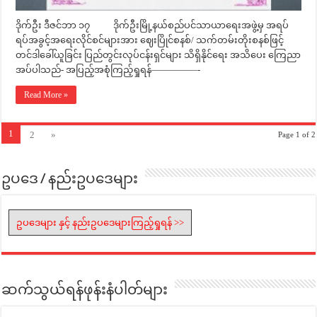
ဒိုက်ဦး ဒီဇင်ဘာ ၁၇ ဒိုက်ဦးမြို့နယ်စည်ပင်သာယာရေးအဖွဲ့မှ အရပ်
ရပ်အခွင့်အရေးလိုင်စင်များအား ဈေးပြိုင်စနစ်/ သက်တမ်းတိုးစနစ်ဖြင့်
တင်ဒါခေါ်ယူခြင်း ပြည်တွင်းလုပ်ငန်းရှင်များ သိရှိနိုင်ရေး အသိပေး ကြေညာ
အပ်ပါသည်- အပြည့်အစုံကြည့်ရှုရန်—————-
Read More »
1
2
»
Page 1 of 2
ဥပဒေ / နည်းဥပဒေများ
ဥပဒေများ နှင့် နည်းဥပဒေများကြည့်ရှုရန် >>
ဆက်သွယ်ရန်ဖုန်းနံပါတ်များ