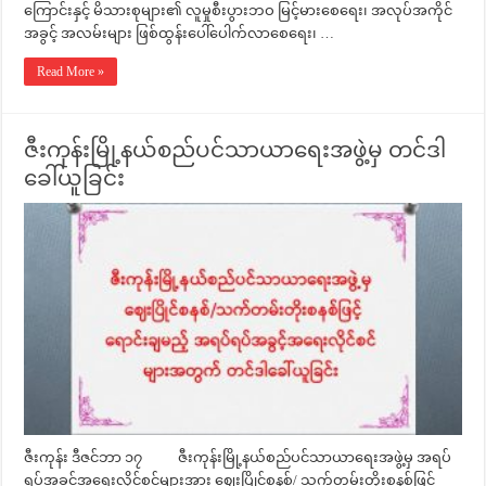
ကြောင်းနှင့် မိသားစုများ၏ လူမှုစီးပွားဘဝ မြင့်မားစေရေး၊ အလုပ်အကိုင်
အခွင့် အလမ်းများ ဖြစ်ထွန်းပေါ်ပေါက်လာစေရေး၊ …
Read More »
ဇီးကုန်းမြို့နယ်စည်ပင်သာယာရေးအဖွဲ့မှ တင်ဒါ
ခေါ်ယူခြင်း
ဇီးကုန်း ဒီဇင်ဘာ ၁၇ ဇီးကုန်းမြို့နယ်စည်ပင်သာယာရေးအဖွဲ့မှ အရပ်
ရပ်အခွင့်အရေးလိုင်စင်များအား ဈေးပြိုင်စနစ်/ သက်တမ်းတိုးစနစ်ဖြင့်