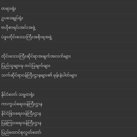
တရားရုံး
ဥပဒေချုပ်ရုံး
ဗဟိုစာရင်းအင်းအဖွဲ့
ပဲခူးတိုင်းဒေသကြီးအစိုးရအဖွဲ့
တိုင်းဒေသကြီးဆိုင်ရာအချက်အလက်များ
ပြည်သူများမှ တင်ပြချက်များ
သက်ဆိုင်ရာဝန်ကြီးဌာနများ၏ ဖုန်းနံပါတ်များ
နိုင်ငံတော် သမ္မတရုံး
ကာကွယ်ရေးဝန်ကြီးဌာန
နိုင်ငံခြားရေးဝန်ကြီးဌာန
ပြန်ကြားရေးဝန်ကြီးဌာန
ပြည်ထောင်စုလွှတ်တော်