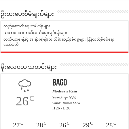
ဦးစားပေးစီမံချက်များ
တည်ဆောက်ရေးလုပ်ငန်းများ
သဘာဝဘေးကယ်ဆယ်ရေးလုပ်ငန်းများ
လယ်ယာမြေနှင့် အခြားမြေများ သိမ်းဆည်းခံရမှုများ ပြန်လည်စီစစ်ရေး
ကော်မတီ
မိုးလေဝသ သတင်းများ
Bago
Moderate Rain
26
C
humidity: 93%
wind: 3km/h SSW
H 26 • L 26
C
C
C
C
C
27
28
26
29
28