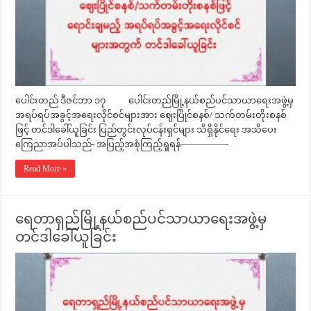
ပေါင်းတည် ဒီဇင်ဘာ ၁၇ ပေါင်းတည်မြို့နယ်စည်ပင်သာယာရေးအဖွဲ့မှ
အရပ်ရပ်အခွင့်အရေးလိုင်စင်များအား ဈေးပြိုင်စနစ်/ သက်တမ်းတိုးစနစ်
ဖြင့် တင်ဒါခေါ်ယူခြင်း ပြည်တွင်းလုပ်ငန်းရှင်များ သိရှိနိုင်ရေး အသိပေး
ကြေညာအပ်ပါသည်- အပြည့်အစုံကြည့်ရှုရန်—————-
Read More »
ရေတာရှည်မြို့နယ်စည်ပင်သာယာရေးအဖွဲ့မှ
တင်ဒါခေါ်ယူခြင်း