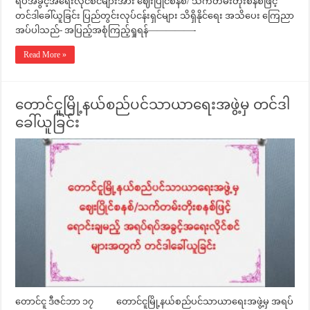
ရပ်အခွင့်အရေးလိုင်စင်များအား ဈေးပြိုင်စနစ်/ သက်တမ်းတိုးစနစ်ဖြင့်
တင်ဒါခေါ်ယူခြင်း ပြည်တွင်းလုပ်ငန်းရှင်များ သိရှိနိုင်ရေး အသိပေး ကြေညာ
အပ်ပါသည်- အပြည့်အစုံကြည့်ရှုရန်—————-
Read More »
တောင်ငူမြို့နယ်စည်ပင်သာယာရေးအဖွဲ့မှ တင်ဒါ
ခေါ်ယူခြင်း
တောင်ငူ ဒီဇင်ဘာ ၁၇ တောင်ငူမြို့နယ်စည်ပင်သာယာရေးအဖွဲ့မှ အရပ်