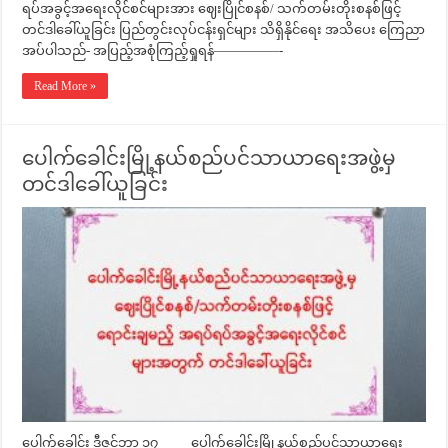
ရပ်အခွင့်အရေးလိုင်စင်များအား ဈေးပြိုင်စနစ်/ သက်တမ်းတိုးစနစ်ဖြင့်
တင်ဒါခေါ်ယူခြင်း ပြည်တွင်းလုပ်ငန်းရှင်များ သိရှိနိုင်ရေး အသိပေး ကြေညာ
အပ်ပါသည်- အပြည့်အစုံကြည့်ရှုရန်—————-
Read More »
ပေါက်ခေါင်းမြို့နယ်စည်ပင်သာယာရေးအဖွဲ့မှ
တင်ဒါခေါ်ယူခြင်း
ပေါက်ခေါင်း ဒီဇင်ဘာ ၁၇ ပေါက်ခေါင်းမြို့နယ်စည်ပင်သာယာရေး