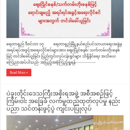
ရေတာရှည် ဒီဇင်ဘာ ၁၇ ရေတာရှည်မြို့နယ်စည်ပင်သာယာရေးအဖွဲ့မှ
အရပ်ရပ်အခွင့်အရေးလိုင်စင်များအား ဈေးပြိုင်စနစ်/ သက်တမ်းတိုးစနစ်
ဖြင့် တင်ဒါခေါ်ယူခြင်း ပြည်တွင်းလုပ်ငန်းရှင်များ သိရှိနိုင်ရေး အသိပေး
ကြေညာအပ်ပါသည်- အပြည့်အစုံကြည့်ရှုရန်—————-
Read More »
ပဲခူးတိုင်းဒေသကြီးအစိုးရအဖွဲ့ အစီအစဉ်ဖြင့်
ကြိမ်၊ဝါး အခြေခံ လက်မှုထည်ထုတ်လုပ်မှု နည်း
ပညာ သင်တန်းဖွင့်ပွဲ ကျင်းပပြုလုပ်