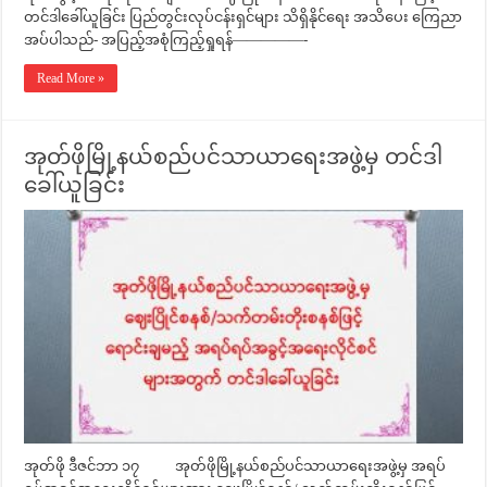
တင်ဒါခေါ်ယူခြင်း ပြည်တွင်းလုပ်ငန်းရှင်များ သိရှိနိုင်ရေး အသိပေး ကြေညာ
အပ်ပါသည်- အပြည့်အစုံကြည့်ရှုရန်—————-
Read More »
အုတ်ဖိုမြို့နယ်စည်ပင်သာယာရေးအဖွဲ့မှ တင်ဒါ
ခေါ်ယူခြင်း
အုတ်ဖို ဒီဇင်ဘာ ၁၇ အုတ်ဖိုမြို့နယ်စည်ပင်သာယာရေးအဖွဲ့မှ အရပ်