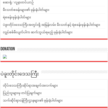
ဆေးရုံ / လူနာတင်ယာဉ်
မီးသတ်စခန်းများ၏ ဖုန်းနံပါတ်များ
ရဲစခန်းဖုန်းနံပါတ်များ
ပဲခူးတိုင်းဒေသကြီးအတွင်းရှိ အမြန်လမ်း မီးသတ်နှင့် ရဲစခန်းဖုန်းနံပါတ်များ
လျှပ်စစ်မီးပျက်ပါက ဆက်သွယ်ရမည့် ဖုန်းနံပါတ်များ
Donation
ပဲခူးတိုင်းဒေသကြီး
တိုင်းဒေသကြီးဆိုင်ရာအချက်အလက်များ
ပြည်သူများမှ တင်ပြချက်များ
သက်ဆိုင်ရာဝန်ကြီးဌာနများ၏ ဖုန်းနံပါတ်များ