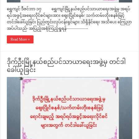
ရွှေကျင် ဒီဇင်ဘာ ၁၇ ရွှေကျင်မြို့နယ်စည်ပင်သာယာရေးအဖွဲ့မှ အရပ်
ရပ်အခွင့်အရေးလိုင်စင်များအား ဈေးပြိုင်စနစ်/ သက်တမ်းတိုးစနစ်ဖြင့်
တင်ဒါခေါ်ယူခြင်း ပြည်တွင်းလုပ်ငန်းရှင်များ သိရှိနိုင်ရေး အသိပေး ကြေညာ
အပ်ပါသည်- အပြည့်အစုံကြည့်ရှုရန်—————-
Read More »
ဒိုက်ဦးမြို့နယ်စည်ပင်သာယာရေးအဖွဲ့မှ တင်ဒါ
ခေါ်ယူခြင်း