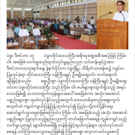
ပဲခူး ဒီဇင်ဘာ ၁၇ ပဲခူးတိုင်းဒေသကြီးအစိုးရအဖွဲ့အစီအစဉ်ဖြင့် ကြိမ်၊
ဝါး အခြေခံ လက်မှုထည်ထုတ်လုပ်မှုနည်းပညာ သင်တန်းဖွင့်ပွဲအား
ဒီဇင်ဘာလ(၁၇)ရက်နေ့၊ နံနက်ပိုင်းက ပဲခူးမြို့၊ သီရိဟံသာခန်းမ၌ ကျင်းပ
ပြုလုပ်ခဲ့ရာ တိုင်းဒေသကြီး ဝန်ကြီးချုပ် ဦးမျိုးဆွေဝင်း တက်ရောက်
ချီးမြှင့်ခဲ့သည်။ ရှေးဦးစွာ ပဲခူးတိုင်းဒေသကြီး ဝန်ကြီးချုပ် ဦးမျိုးဆွေ
ဝင်းက ပဲခူးတိုင်းဒေသကြီး သည် ကြိမ်၊ ဝါး ပေါများစွာထွက်ရှိသည့် အရပ်
ဒေသဖြစ်၍ သဘာဝထွက်ကုန်များအပေါ် အခြေခံကာ အသုံးအဆောင်
ပစ္စည်းများစွာ ထုတ်လုပ်နိုင်သည့်အတွက် ဒေသတစ်ခုတည်းဈေးကွက်
မဟုတ်ဘဲ ကျယ်ကျယ်ပြန့်ပြန့် ထုတ်လုပ်၍ ပြည်ပသို့တင်ပို့နိုင်ရေး
ဆောင်ရွက်သွားရမှာဖြစ်ကြောင်း၊ ကြိမ်၊ ဝါး အခြေခံသည့် အသုံး အဆောင်
ပစ္စည်းများ ပြုလုပ်သည့်နည်းပညာကို တတ်မြောက်စေရန် ကျွမ်းကျင်သည့်
လက်မှုပညာရှင် များဖိတ်ခေါ်၍ တန်ဖိုးမြှင့်ထုတ်ကုန်များ ထုတ်လုပ်တတ်
စေရန် သင်ကြားပေးသွားမည်ဖြစ်၍ ကြိုးစားစွာ လေ့လာသင်ယူစေလို