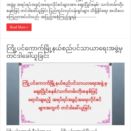
အဖွဲ့မှ အရပ်ရပ်အခွင့်အရေးလိုင်စင်များအား ဈေးပြိုင်စနစ်/ သက်တမ်းတိုး
စနစ်ဖြင့် တင်ဒါခေါ်ယူခြင်း ပြည်တွင်းလုပ်ငန်းရှင်များ သိရှိနိုင်ရေး အသိပေး
ကြေညာအပ်ပါသည်- အပြည့်အစုံကြည့်ရှုရန်—————-
Read More »
ကြို့ပင်ကောက်မြို့နယ်စည်ပင်သာယာရေးအဖွဲ့မှ
တင်ဒါခေါ်ယူခြင်း