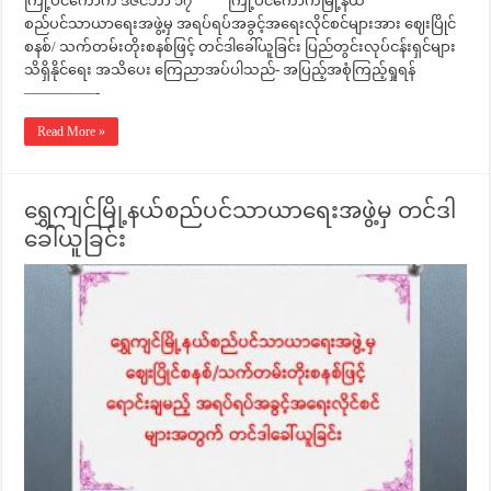
ကြို့ပင်ကောက် ဒီဇင်ဘာ ၁၇ ကြို့ပင်ကောက်မြို့နယ်
စည်ပင်သာယာရေးအဖွဲ့မှ အရပ်ရပ်အခွင့်အရေးလိုင်စင်များအား ဈေးပြိုင်
စနစ်/ သက်တမ်းတိုးစနစ်ဖြင့် တင်ဒါခေါ်ယူခြင်း ပြည်တွင်းလုပ်ငန်းရှင်များ
သိရှိနိုင်ရေး အသိပေး ကြေညာအပ်ပါသည်- အပြည့်အစုံကြည့်ရှုရန်
—————-
Read More »
ရွှေကျင်မြို့နယ်စည်ပင်သာယာရေးအဖွဲ့မှ တင်ဒါ
ခေါ်ယူခြင်း