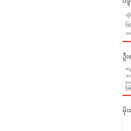
ပဲခ
တိ
ပြည
သက်
ဦးစ
တည
သဘ
လယ်
ပြ
မိ