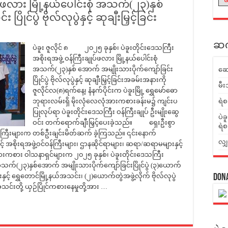
ပ်ဖလား မြို့နယ်ပေါင်းစုံ အသက်(၂၃)နှစ်
ိုင်ပွဲ ဗိုလ်လုပွဲနှင့် ဆုချီးမြှင့်ခြင်း
ဆက်
ပဲခူး ဇူလိုင် ၈ ၂၀၂၅ ခုနှစ်၊ ပဲခူးတိုင်းဒေသကြီး
အစိုးရအဖွဲ့ ဝန်ကြီးချုပ်ဖလား မြို့နယ်ပေါင်းစုံ
အသက်(၂၃)နှစ် အောက် အမျိုးသားပိုက်ကျော်ခြင်း
ဆေ
ပြိုင်ပွဲ ဗိုလ်လုပွဲနှင့် ဆုချီးမြှင့်ခြင်းအခမ်းအနားကို
မီး
ဇူလိုင်လ(၈)ရက်နေ့၊ နံနက်ပိုင်းက ပဲခူးမြို့ ရွှေမော်ဓော
ဘုရားလမ်းရှိ မိုးလုံလေလုံအားကစားခန်းမ၌ ကျင်းပ
ရဲစ
ပြုလုပ်ရာ ပဲခူးတိုင်းဒေသကြီး ဝန်ကြီးချုပ် ဦးမျိုးဆွေ
ပဲခ
ဝင်း တက်ရောက်ချီးမြှင့်ပေးခဲ့သည်။ ရှေးဦးစွာ
ရဲစ
ိုင်လူကြီးများက တစ်ဦးချင်းမိတ်ဆက် ခဲ့ကြသည်။ ၎င်းနောက်
လျှ
ှင့် အစိုးရအဖွဲ့ဝင်ဝန်ကြီးများ၊ ဌာနဆိုင်ရာများ၊ ဆရာ/ဆရာမများနှင့်
ားကစား ဝါသနာရှင်များက ၂၀၂၅ ခုနှစ်၊ ပဲခူးတိုင်းဒေသကြီး
ံ အသက်(၂၃)နှစ်အောက် အမျိုးသားပိုက်ကျော်ခြင်းပြိုင်ပွဲ (၃)ယောက်
်းနှင့် ရွှေတောင်မြို့နယ်အသင်း၊ (၂)ယောက်တွဲအဖွဲ့လိုက် ဗိုလ်လုပွဲ
Don
အသင်းတို့ ယှဉ်ပြိုင်ကစားနေမှုတို့အား …