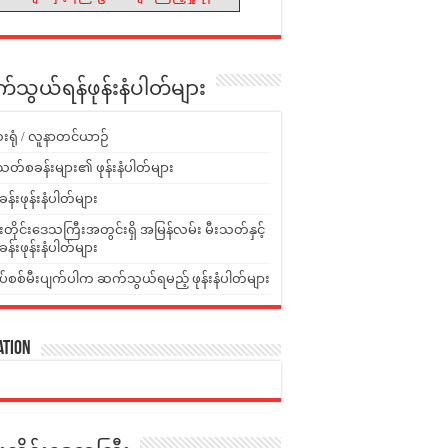
သွယ်ရန်ဖုန်းနံပါတ်များ
းရုံ / လူနာတင်ယာဉ်
သတ်စခန်းများ၏ ဖုန်းနံပါတ်များ
ခန်းဖုန်းနံပါတ်များ
ူးတိုင်းဒေသကြီးအတွင်းရှိ အမြန်လမ်း မီးသတ်နှင့်
ခန်းဖုန်းနံပါတ်များ
ပ်စစ်မီးပျက်ပါက ဆက်သွယ်ရမည့် ဖုန်းနံပါတ်များ
ation