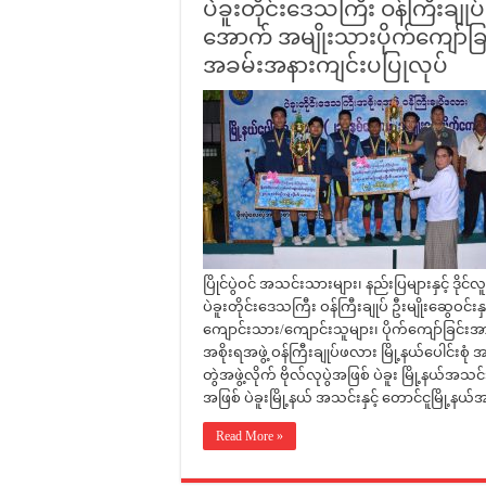
ပဲခူးတိုင်းဒေသကြီး ဝန်ကြီးချု
အောက် အမျိုးသားပိုက်ကျော်ခြင်း ပြ
အခမ်းအနားကျင်းပပြုလုပ်
ပြိုင်ပွဲဝင် အသင်းသားများ၊ နည်းပြများနှင့် ဒ
ပဲခူးတိုင်းဒေသကြီး ဝန်ကြီးချုပ် ဦးမျိုးဆွေဝင်းန
ကျောင်းသား/ကျောင်းသူများ၊ ပိုက်ကျော်ခြင်းအ
အစိုးရအဖွဲ့ ဝန်ကြီးချုပ်ဖလား မြို့နယ်ပေါင်းစု
တွဲအဖွဲ့လိုက် ဗိုလ်လုပွဲအဖြစ် ပဲခူး မြို့နယ်အသင
အဖြစ် ပဲခူးမြို့နယ် အသင်းနှင့် တောင်ငူမြို့နယ်
Read More »