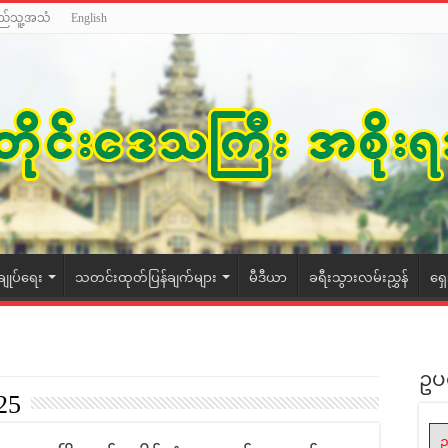
ည်သူ့အသံ
English
ချုပ်ရေး
သတင်းထုတ်ပြန်ချက်များ
မီဒီယာ
ခရီးသွားလမ်းညွှန်
ရှ
ဥပ
25
ဥ