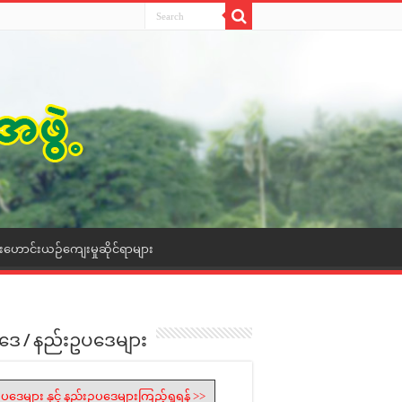
ေးဟောင်းယဉ်ကျေးမှုဆိုင်ရာများ
ဒေ / နည်းဥပဒေများ
ပဒေများ နှင့် နည်းဥပဒေများကြည့်ရှုရန် >>