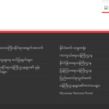
င်းဒေသကြီးဆိုင်ရာအချက်အလက်
နိုင်ငံတော် သမ္မတရုံး
ကာကွယ်ရေးဝန်ကြီးဌာန
သူများမှ တင်ပြချက်များ
နိုင်ငံခြားရေးဝန်ကြီးဌာန
ိုင်ရာဝန်ကြီးဌာနများ၏ ဖုန်း
ပြန်ကြားရေးဝန်ကြီးဌာန
တ်များ
ပြည်ထောင်စုလွှတ်တော်
ဝန်ကြီးဌာနများ၏WebSiteများ
Myanmar National Portal