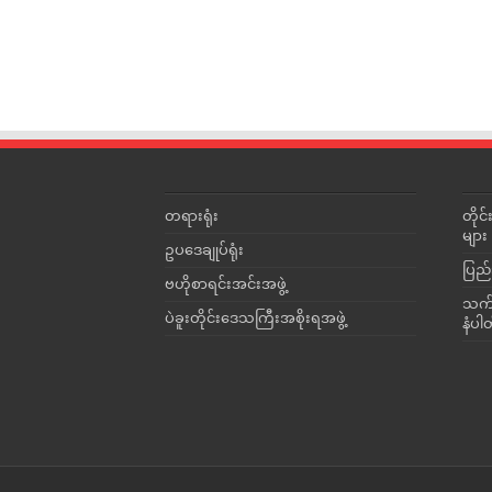
တရားရုံး
တို
များ
ဥပဒေချုပ်ရုံး
ပြည်
ဗဟိုစာရင်းအင်းအဖွဲ့
သက်ဆ
ပဲခူးတိုင်းဒေသကြီးအစိုးရအဖွဲ့
နံပါ