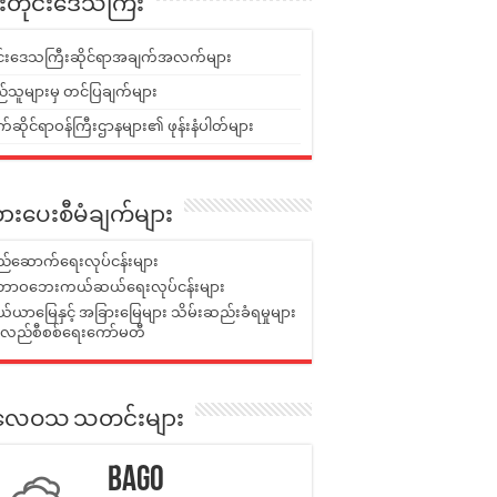
ူးတိုင်းဒေသကြီး
ုင်းဒေသကြီးဆိုင်ရာအချက်အလက်များ
်သူများမှ တင်ပြချက်များ
ဆိုင်ရာဝန်ကြီးဌာနများ၏ ဖုန်းနံပါတ်များ
ားပေးစီမံချက်များ
်ဆောက်ရေးလုပ်ငန်းများ
ာဝဘေးကယ်ဆယ်ရေးလုပ်ငန်းများ
ယာမြေနှင့် အခြားမြေများ သိမ်းဆည်းခံရမှုများ
န်လည်စီစစ်ရေးကော်မတီ
ုးလေဝသ သတင်းများ
Bago