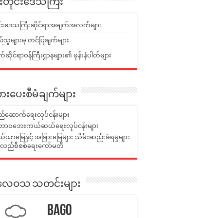
ူးတိုင်းဒေသကြီး
ုင်းဒေသကြီးဆိုင်ရာအချက်အလက်များ
်သူများမှ တင်ပြချက်များ
ဆိုင်ရာဝန်ကြီးဌာနများ၏ ဖုန်းနံပါတ်များ
ားပေးစီမံချက်များ
်ဆောက်ရေးလုပ်ငန်းများ
ာဝဘေးကယ်ဆယ်ရေးလုပ်ငန်းများ
ယာမြေနှင့် အခြားမြေများ သိမ်းဆည်းခံရမှုများ
န်လည်စီစစ်ရေးကော်မတီ
ုးလေဝသ သတင်းများ
Bago