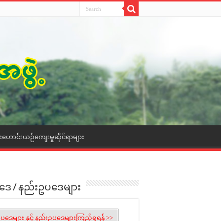
ေးဟောင်းယဉ်ကျေးမှုဆိုင်ရာများ
ဒေ / နည်းဥပဒေများ
ပဒေများ နှင့် နည်းဥပဒေများကြည့်ရှုရန် >>