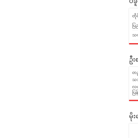
ပဲခ
တိ
ပြည
သက်
ဦးစ
တည
သဘ
လယ်
ပြ
မိ