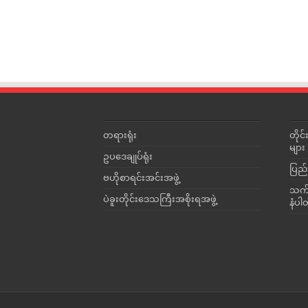
တရားရုံး
တို
များ
ဥပဒေချုပ်ရုံး
ပြည်
ဗဟိုစာရင်းအင်းအဖွဲ့
သက်ဆ
ပဲခူးတိုင်းဒေသကြီးအစိုးရအဖွဲ့
နံပါ