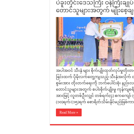
ပဲခူးတိုင်းဒေသကြီး ဝန်ကြီးချုပ် 
တောင်သူများအတွက် မျိုးစေ့ခ
အပါအဝင် သီးနှံ များ စိုက်ပျိုးထုတ်လုပ်မှုတိ
ခြင်းထက် ပိုမိုလက်တွေ့ကျသည့် သီးနှံအလိုက် တ
စွမ်းအား တိုးတက်ရေးကို ဘက်ပေါင်းစုံ၊ နည်းလမ်
တောင်သူများအတွက် စပါးစိုက်ပျိုးမှု ကုန်ကျစရိတ်
အားဖြင့် လူတစ်ဦးလျှင် တစ်ရက်(၄) ဧကကျော် (၅)ဧက
(၁၀)ရက်/(၁၅)ရက် စောရိတ်သိမ်းနိုင်မည်ဖြစ်ကာ
Read More »