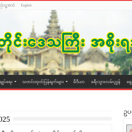
ည်သူ့အသံ
English
ချုပ်ရေး
သတင်းထုတ်ပြန်ချက်များ
မီဒီယာ
ခရီးသွားလမ်းညွှန်
ရှ
ဥပ
2025
ဥ