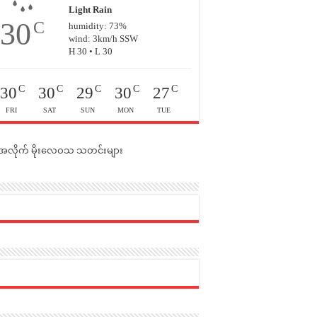
Light Rain
30
C
humidity: 73%
wind: 3km/h SSW
H 30 • L 30
C
C
C
C
C
30
30
29
30
27
FRI
SAT
SUN
MON
TUE
င်အလိုက် မိုးလေဝသ သတင်းများ