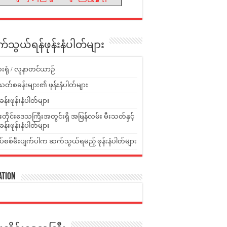
သွယ်ရန်ဖုန်းနံပါတ်များ
းရုံ / လူနာတင်ယာဉ်
သတ်စခန်းများ၏ ဖုန်းနံပါတ်များ
ခန်းဖုန်းနံပါတ်များ
ူးတိုင်းဒေသကြီးအတွင်းရှိ အမြန်လမ်း မီးသတ်နှင့်
ခန်းဖုန်းနံပါတ်များ
ပ်စစ်မီးပျက်ပါက ဆက်သွယ်ရမည့် ဖုန်းနံပါတ်များ
ation