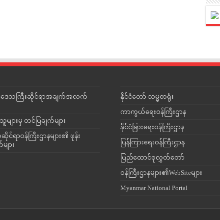
င်းဒေသကြီးဆိုင်ရာအချက်အလက်
နိုင်ငံတော် သမ္မတရုံး
ကာကွယ်ရေးဝန်ကြီးဌာန
သူများမှ တင်ပြချက်များ
နိုင်ငံခြားရေးဝန်ကြီးဌာန
ိုင်ရာဝန်ကြီးဌာနများ၏ ဖုန်း
ပြန်ကြားရေးဝန်ကြီးဌာန
တ်များ
ပြည်ထောင်စုလွှတ်တော်
ဝန်ကြီးဌာနများ၏WebSiteများ
Myanmar National Portal