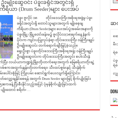
ဦးမျိုးဆွေဝင်း ပဲခူးခရိုင်အတွင်းရှိ
ျကိရိယာ (Drum Seeder)များ ပေးအပ်
ပဲခူး ဇူလိုင် ၁၈ တိုင်းဒေသကြီးအစိုးရအဖွဲ့မှ ပဲခူး
ဆက်
ခရိုင်အတွင်းရှိ တောင်သူများအတွက် မျိုးစေ့ချ
ကိရိယာ (Drum Seeder)များ ပေးအပ်ပွဲအခမ်းအနားကို
ပဲခူးမြို့၊ မြို့တော်ခန်းမ၌ ဇူလိုင်လ(၁၈)ရက်နေ့ နံနက်
ဆေ
ပိုင်းက ကျင်းပပြုလုပ်ခဲ့ရာ တိုင်းဒေသကြီး ဝန်ကြီးချုပ်
မီး
ဦးမျိုးဆွေဝင်း တက်ရောက်ချီးမြှင့်ခဲ့သည်။
ရှေးဦးစွာ ပဲခူးတိုင်းဒေသကြီးအစိုးရအဖွဲ့၊ ဝန်ကြီးချုပ်
ရဲစ
ဦးမျိုးဆွေဝင်းက တိုင်းဒေသကြီးအတွင်း စပါးသီးနှံ
ပဲခ
ုးတက်ပြီး လယ်ယာကဏ္ဍဖွံ့ဖြိုးတိုးတက်ရေးအတွက် မြေဧရိယာတိုးချဲ့
ရဲစ
စ်ဧကအထွက်နှုန်းတိုးတက်ရေး၊ သီးထပ်စွမ်းနှင့် သီးနှံစိုက်
းပေါင်းစုံဖြင့် ကြိုးပမ်း ဆောင်ရွက်ပေးလျက်ရှိကြောင်း၊
လျှ
လျှော့ချနိုင်စေရန် အတွက် Drum Seeder များဖြင့် စိုက်ပျိုးခြင်း
ခန့် ပြီးစီးနိုင်သည့်အပြင် ပုံမှန်စိုက်ပျိုးခြင်းထက်
 ပျိုးထောင် စရိတ်၊ …
Don